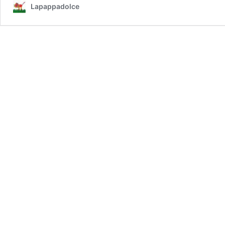
Lapappadolce
(sfumatur
di
significato