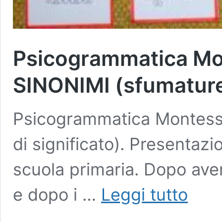
Psicogrammatica Mo
SINONIMI (sfumature 
Psicogrammatica Montess
di significato). Presentazi
scuola primaria. Dopo aver
Psicogram
e dopo i …
Leggi tutto
Montessor
VERBI
SINONIMI