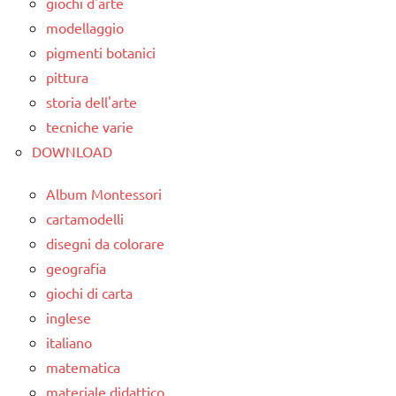
giochi d'arte
modellaggio
GEOGRAFIA
pigmenti botanici
Giappone
pittura
LINGUAGGIO
storia dell'arte
tecniche varie
racconti
DOWNLOAD
STAGIONI
Album Montessori
TUTTI GLI
ARTICOLI
cartamodelli
disegni da colorare
geografia
giochi di carta
inglese
italiano
matematica
materiale didattico