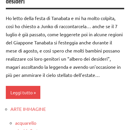
desideri
6
anni
Ho letto della festa di Tanabata e mi ha molto colpita,
GEOGRAFIA
così ho chiesto a Junko di raccontarcela… anche se il 7
Giappone
luglio è già passato, come leggerete poi in alcune regioni
LINGUAGGIO
del Giappone Tanabata si festeggia anche durante il
mese di agosto, e così spero che molti bambini possano
racconti
realizzare coi loro genitori un “albero dei desideri”,
TUTTI GLI
magari ascoltando la leggenda e avendo un’occasione in
ARGOMENTI
più per ammirare il cielo stellato dell’estate…
PER ETA'
TUTTI GLI
Leggi tutto
ARTICOLI
ARTE IMMAGINE
Estate
FESTE
acquarello
DELL'ANNO