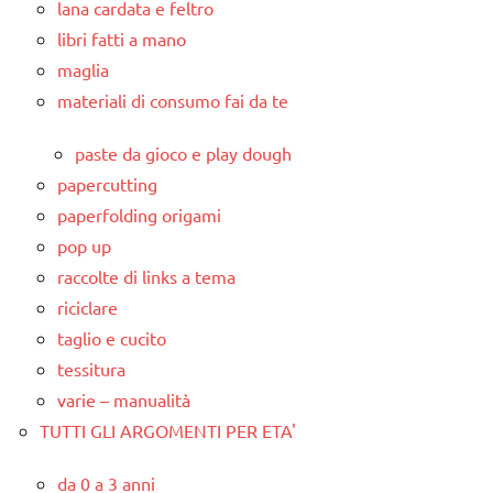
lana cardata e feltro
libri fatti a mano
maglia
materiali di consumo fai da te
paste da gioco e play dough
papercutting
paperfolding origami
pop up
raccolte di links a tema
riciclare
taglio e cucito
tessitura
varie – manualità
TUTTI GLI ARGOMENTI PER ETA'
da 0 a 3 anni