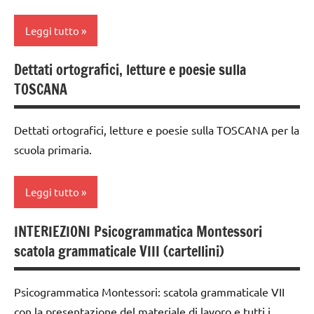
classe
Leggi tutto
3a
dai
Dettati ortografici, letture e poesie sulla
analisi
6
TOSCANA
grammaticale
anni
Montessori
DOWNLOAD
Dettati ortografici, letture e poesie sulla TOSCANA per la
classe
scuola primaria.
grammatica
1a
GUIDA
classe
Leggi tutto
DIDATTICA
2a
MONTESSORI
classe
INTERIEZIONI Psicogrammatica Montessori
classe
italiano
3a
scatola grammaticale VIII (cartellini)
3a
LINGUAGGIO
dai
classe
MONTESSORI
6
Psicogrammatica Montessori: scatola grammaticale VII
4a
anni
materiale
con la presentazione del materiale di lavoro e tutti i