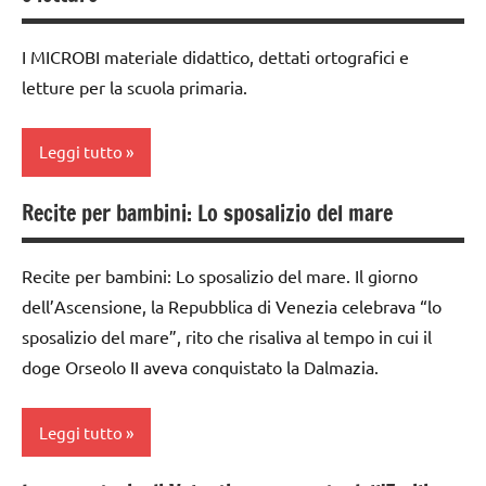
LINGUAGGIO
anni
TUTTI GLI
I MICROBI materiale didattico, dettati ortografici e
dettati
ARGOMENTI
letture per la scuola primaria.
/
PER ETA'
animali
TUTTI GLI
Leggi tutto
dettati
ARTICOLI
ortografici
Recite per bambini: Lo sposalizio del mare
classe
LINGUAGGIO
4a
poesie
Recite per bambini: Lo sposalizio del mare. Il giorno
classe
/
dell’Ascensione, la Repubblica di Venezia celebrava “lo
5a
animali
sposalizio del mare”, rito che risaliva al tempo in cui il
dettati
TUTTI GLI
doge Orseolo II aveva conquistato la Dalmazia.
/
ARGOMENTI
scienze
PER ETA'
Leggi tutto
dettati
TUTTI GLI
ortografici
ARTICOLI