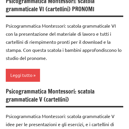
Psicogrammatica Montessori: scatola
classe
ARGOMENTI
4a
Montessori
grammaticale VI (cartellini) PRONOMI
3a
PER ETA'
classe
TUTTI GLI
classe
TUTTI GLI
5a
ARGOMENTI
Psicogrammatica Montessori: scatola grammaticale VI
4a
ARTICOLI
PER ETA'
dettati /
con la presentazione del materiale di lavoro e tutti i
classe
vari
cartellini di riempimento pronti per il download e la
TUTTI GLI
5a
argomenti
ARTICOLI
stampa. Con questa scatola i bambini approfondiscono lo
classi
studio del pronome.
TUTTI GLI
medie
ARGOMENTI
PER ETA'
dettati /
Leggi tutto
geografia
TUTTI GLI
ARTICOLI
Psicogrammatica Montessori: scatola
dettati
analisi
grammaticale V (cartellini)
ortografici
grammaticale
Montessori
GEOGRAFIA
Psicogrammatica Montessori: scatola grammaticale V
classe
Italia
idee per le presentazioni e gli esercizi, e i cartellini di
1a