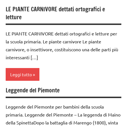
LE PIANTE CARNIVORE dettati ortografici e
classe
letture
4a
classe
LE PIANTE CARNIVORE dettati ortografici e letture per
5a
la scuola primaria. Le piante carnivore Le piante
classi
carnivore, o insettivore, costituiscono una delle parti più
medie
interessanti […]
dai
6
Leggi tutto
anni
dettati
Leggende del Piemonte
dai
/ storia
6
dettati
anni
Leggende del Piemonte per bambini della scuola
ortografici
primaria. Leggende del Piemonte – La leggenda di Maino
dettati
della SpinettaDopo la battaglia di Marengo (1800), vinta
LINGUAGGIO
/