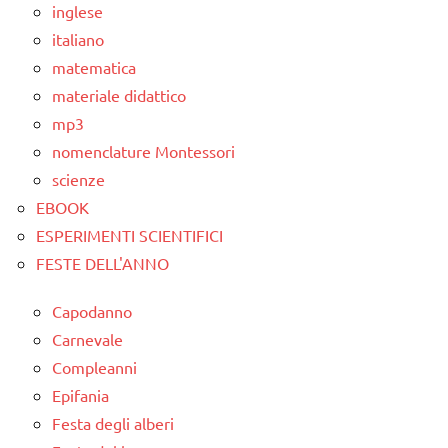
ARTICOLI
inglese
didattico
italiano
nomenclature
matematica
Montessori
materiale didattico
psicogrammatica
mp3
Montessori
nomenclature Montessori
scienze
TUTTI GLI
ARGOMENTI
EBOOK
PER ETA'
ESPERIMENTI SCIENTIFICI
FESTE DELL'ANNO
TUTTI GLI
ARTICOLI
Capodanno
Carnevale
Compleanni
Epifania
Festa degli alberi