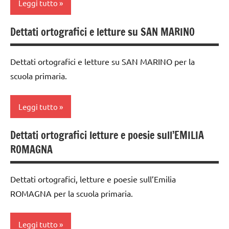
Leggi tutto
costruire i
materiali
Dettati ortografici e letture su SAN MARINO
analisi
Montessori
grammaticale
dai
Montessori
Dettati ortografici e letture su SAN MARINO per la
6
scuola primaria.
classe
anni
1a
DOWNLOAD
Leggi tutto
classe
grammatica
2a
Dettati ortografici letture e poesie sull’EMILIA
classe
GUIDA
classe
ROMAGNA
3a
DIDATTICA
3a
MONTESSORI
classe
costruire i
Dettati ortografici, letture e poesie sull’Emilia
4a
italiano
materiali
ROMAGNA per la scuola primaria.
Montessori
classe
LINGUAGGIO
5a
MONTESSORI
dai
Leggi tutto