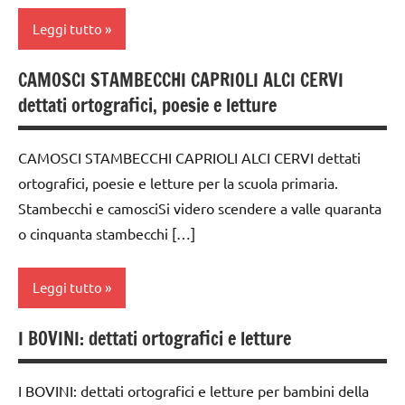
LINGUAGGIO
Leggi tutto
dettati
ortografici
poesie
CAMOSCI STAMBECCHI CAPRIOLI ALCI CERVI
/
dai
LINGUAGGIO
animali
dettati ortografici, poesie e letture
6
poesie
anni
TUTTI GLI
/
ARGOMENTI
CAMOSCI STAMBECCHI CAPRIOLI ALCI CERVI dettati
dettati
animali
PER ETA'
ortografici, poesie e letture per la scuola primaria.
/
poesie e
animali
Stambecchi e camosciSi videro scendere a valle quaranta
TUTTI GLI
filastrocche
o cinquanta stambecchi […]
ARTICOLI
dettati
TUTTI GLI
ortografici
ARGOMENTI
Leggi tutto
LINGUAGGIO
PER ETA'
poesie
TUTTI GLI
I BOVINI: dettati ortografici e letture
classi
/
ARTICOLI
1a-5a
animali
I BOVINI: dettati ortografici e letture per bambini della
dai