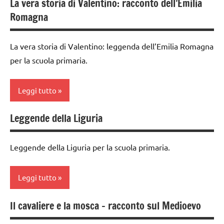
La vera storia di Valentino: racconto dell’Emilia
classe
scienze:
Romagna
3a
corpo
umano
classe
La vera storia di Valentino: leggenda dell’Emilia Romagna
4a
TUTTI GLI
per la scuola primaria.
ARGOMENTI
classe
PER ETA'
5a
Leggi tutto
TUTTI GLI
GEOGRAFIA
ARTICOLI
Leggende della Liguria
Italia
classe
3a
materiale
Leggende della Liguria per la scuola primaria.
vario
classe
storia
4a
Leggi tutto
recite
classe
5a
STORIA
Il cavaliere e la mosca – racconto sul Medioevo
classe
GEOGRAFIA
TUTTI GLI
3a