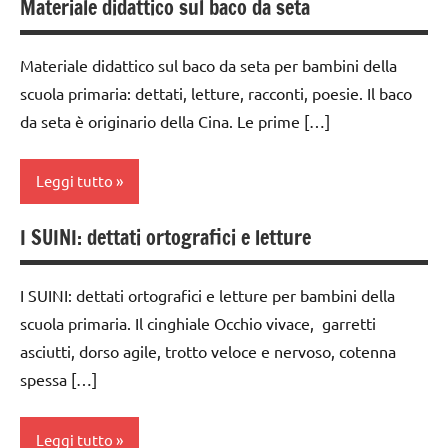
Materiale didattico sul baco da seta
classe
scienze:
poesie
4a
animali
/
Materiale didattico sul baco da seta per bambini della
animali
dai
TUTTI GLI
scuola primaria: dettati, letture, racconti, poesie. Il baco
6
ARGOMENTI
poesie e
da seta è originario della Cina. Le prime […]
anni
PER ETA'
filastrocche
DOWNLOAD
TUTTI GLI
scienze:
Leggi tutto
ARTICOLI
animali
grammatica
I SUINI: dettati ortografici e letture
TUTTI GLI
italiano
dai
ARGOMENTI
6
materiale
PER ETA'
anni
I SUINI: dettati ortografici e letture per bambini della
didattico
TUTTI GLI
scuola primaria. Il cinghiale Occhio vivace, garretti
dettati
TUTTI GLI
ARTICOLI
asciutti, dorso agile, trotto veloce e nervoso, cotenna
/
ARGOMENTI
animali
spessa […]
PER ETA'
dettati
TUTTI GLI
ortografici
Leggi tutto
ARTICOLI