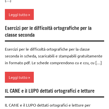
ARGOMENTI
dettati
PER ETA'
ortografici
Leggi tutto
TUTTI GLI
LINGUAGGIO
ARTICOLI
Esercizi per le difficoltà ortografiche per la
scienze:
ambienti
classe seconda
piante
naturali
TUTTI GLI
classe
Esercizi per le difficoltà ortografiche per la classe
ARGOMENTI
3a
seconda in scheda, scaricabili e stampabili gratuitamente
PER ETA'
classe
in formato pdf. Le schede comprendono cu e ccu, cu […]
TUTTI GLI
4a
ARTICOLI
classe
Leggi tutto
5a
dai
IL CANE e il LUPO dettati ortografici e letture
classe
6
2a
anni
IL CANE e il LUPO dettati ortografici e letture per
dai