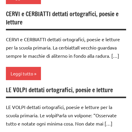
poesie
CERVI e CERBIATTI dettati ortografici, poesie e
/
classe
letture
animali
3a
TUTTI GLI
classe
CERVI e CERBIATTI dettati ortografici, poesie e letture
ARGOMENTI
4a
per la scuola primaria. La cerbiattaIl vecchio guardava
PER ETA'
classe
sempre le macchie di aliterno in fondo alla radura. […]
TUTTI GLI
5a
ARTICOLI
dai
Leggi tutto
6
anni
LE VOLPI dettati ortografici, poesie e letture
dai
dettati
6
/
anni
LE VOLPI dettati ortografici, poesie e letture per la
animali
scuola primaria. Le volpiParla un volpone: “Osservate
dettati
dettati
tutto e notate ogni minima cosa. Non date mai […]
/
ortografici
animali