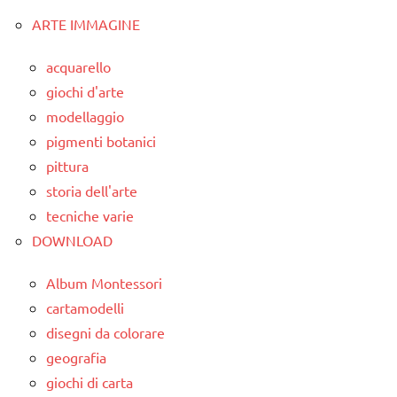
degli
costruire i
articoli
ARTE IMMAGINE
LINGUAGGIO
classe
materiali
MONTESSORI
5a
Montessori
acquarello
materiale
classi
dai
giochi d'arte
didattico
medie
6
modellaggio
anni
nomenclature
dettati
pigmenti botanici
Montessori
/ storia
DOWNLOAD
pittura
storia dell'arte
psicogrammatica
materiale
grammatica
Montessori
vario
tecniche varie
GUIDA
storia
DOWNLOAD
TUTTI GLI
DIDATTICA
ARGOMENTI
racconti
MONTESSORI
Album Montessori
PER ETA'
TUTTI GLI
italiano
cartamodelli
TUTTI GLI
ARGOMENTI
disegni da colorare
LINGUAGGIO
ARTICOLI
PER ETA'
geografia
MONTESSORI
TUTTI GLI
giochi di carta
materiale