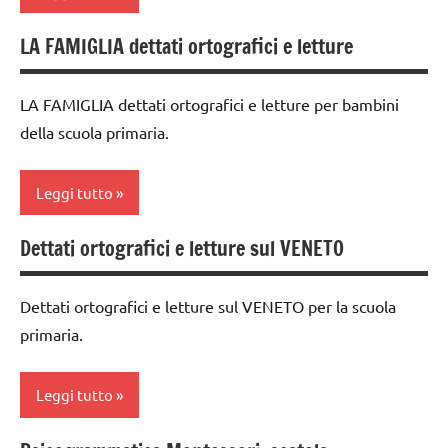
6
dettati /
materiale
anni
geografia
didattico
LA FAMIGLIA dettati ortografici e letture
classe
DOWNLOAD
Europa
nomenclature
3a
Montessori
grammatica
LA FAMIGLIA dettati ortografici e letture per bambini
GEOGRAFIA
classe
della scuola primaria.
psicogrammatica
4a
GUIDA
Italia
Montessori
DIDATTICA
classe
TUTTI GLI
MONTESSORI
Leggi tutto
TUTTI GLI
5a
ARGOMENTI
ARGOMENTI
italiano
PER ETA'
dettati /
PER ETA'
Dettati ortografici e letture sul VENETO
classe
geografia
LINGUAGGIO
TUTTI GLI
1a
TUTTI GLI
MONTESSORI
ARTICOLI
dettati
ARTICOLI
Dettati ortografici e letture sul VENETO per la scuola
classe
ortografici
materiale
primaria.
2a
didattico
GEOGRAFIA
classe
nomenclature
Leggi tutto
Italia
3a
Montessori
TUTTI GLI
classe
psicogrammatica