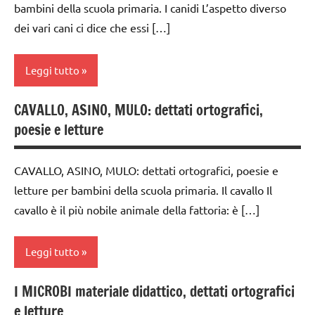
dettati /
bambini della scuola primaria. I canidi L’aspetto diverso
6
geografia
dei vari cani ci dice che essi […]
anni
dettati
DOWNLOAD
ortografici
Leggi tutto
italiano
GEOGRAFIA
CAVALLO, ASINO, MULO: dettati ortografici,
materiale
classi
LINGUAGGIO
didattico
poesie e letture
1a-5a
TUTTI GLI
scrivere
dai
ARGOMENTI
e
CAVALLO, ASINO, MULO: dettati ortografici, poesie e
6
PER ETA'
leggere
letture per bambini della scuola primaria. Il cavallo Il
anni
TUTTI GLI
cavallo è il più nobile animale della fattoria: è […]
TUTTI GLI
dettati
ARTICOLI
ARGOMENTI
/
PER ETA'
animali
Leggi tutto
TUTTI GLI
dettati
I MICROBI materiale didattico, dettati ortografici
ARTICOLI
ortografici
dai
e letture
6