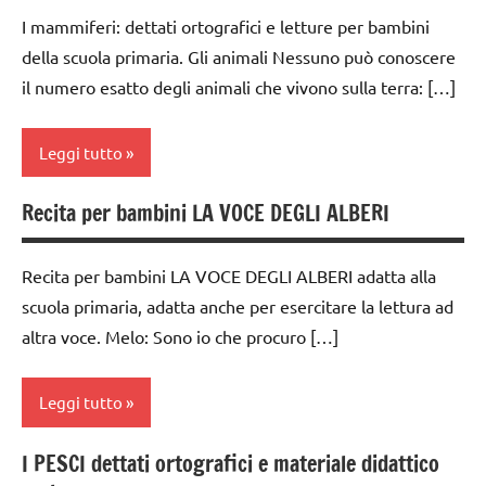
/
anni
I mammiferi: dettati ortografici e letture per bambini
TUTTI GLI
animali
ARGOMENTI
della scuola primaria. Gli animali Nessuno può conoscere
dettati
TUTTI GLI
PER ETA'
il numero esatto degli animali che vivono sulla terra: […]
/
ARGOMENTI
animali
TUTTI GLI
PER ETA'
ARTICOLI
Leggi tutto
dettati
TUTTI GLI
ortografici
ARTICOLI
Recita per bambini LA VOCE DEGLI ALBERI
classe
LINGUAGGIO
5a
poesie
Recita per bambini LA VOCE DEGLI ALBERI adatta alla
dai
/
scuola primaria, adatta anche per esercitare la lettura ad
6
animali
altra voce. Melo: Sono io che procuro […]
anni
TUTTI GLI
dettati
ARGOMENTI
Leggi tutto
/
PER ETA'
animali
TUTTI GLI
I PESCI dettati ortografici e materiale didattico
classe
dettati
ARTICOLI