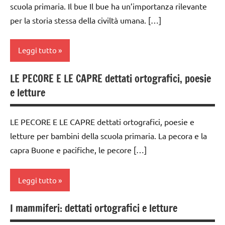
poesie e
scuola primaria. Il bue Il bue ha un’importanza rilevante
6
filastrocche
per la storia stessa della civiltà umana. […]
anni
scienze:
dettati
animali
Leggi tutto
/
TUTTI GLI
animali
ARGOMENTI
LE PECORE E LE CAPRE dettati ortografici, poesie
dai
dettati
PER ETA'
e letture
6
ortografici
anni
TUTTI GLI
LINGUAGGIO
ARTICOLI
LE PECORE E LE CAPRE dettati ortografici, poesie e
dettati
poesie
letture per bambini della scuola primaria. La pecora e la
/
/
animali
capra Buone e pacifiche, le pecore […]
animali
dettati
poesie e
ortografici
Leggi tutto
filastrocche
LINGUAGGIO
I mammiferi: dettati ortografici e letture
scienze:
dai
poesie
animali
6