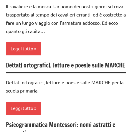
ARGOMENTI
Italia
Il cavaliere e la mosca. Un uomo dei nostri giorni si trova
classe
PER ETA'
trasportato al tempo dei cavalieri erranti, ed è costretto a
4a
racconti
TUTTI GLI
fare un lungo viaggio con l’armatura addosso. Ed ecco
classe
TUTTI GLI
ARTICOLI
quanto gli capita…
5a
ARGOMENTI
PER ETA'
GEOGRAFIA
Leggi tutto
TUTTI GLI
Italia
ARTICOLI
Dettati ortografici, letture e poesie sulle MARCHE
classe
racconti
4a
TUTTI GLI
Dettati ortografici, letture e poesie sulle MARCHE per la
classe
ARGOMENTI
scuola primaria.
5a
PER ETA'
materiale
TUTTI GLI
Leggi tutto
vario
ARTICOLI
storia
Psicogrammatica Montessori: nomi astratti e
classe
racconti