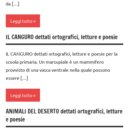
vegetali
da […]
materiale
vario
dettati
storia
ortografici
Leggi tutto
racconti
LINGUAGGIO
IL CANGURO dettati ortografici, letture e poesie
classe
STORIA
scienze:
4a
piante
TUTTI GLI
IL CANGURO dettati ortografici, letture e poesie per la
classe
ARGOMENTI
TUTTI GLI
scuola primaria. Un marsupiale è un mammifero
5a
PER ETA'
ARGOMENTI
provvisto di una vasca ventrale nella quale possono
PER ETA'
GEOGRAFIA
TUTTI GLI
essere […]
ARTICOLI
TUTTI GLI
Italia
ARTICOLI
Leggi tutto
racconti
TUTTI GLI
ANIMALI DEL DESERTO dettati ortografici, letture
classi
ARGOMENTI
e poesie
1a-5a
PER ETA'