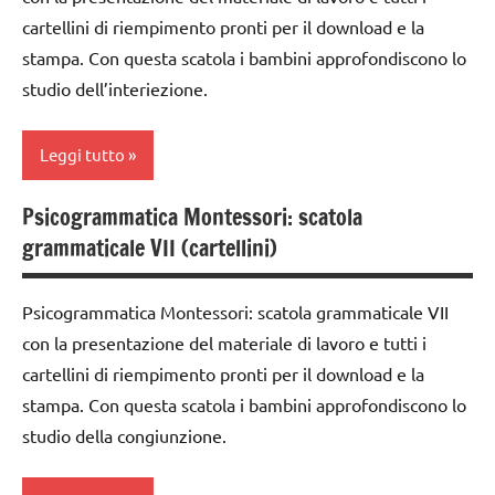
classe
didattico
grammatica
cartellini di riempimento pronti per il download e la
5a
nomenclature
stampa. Con questa scatola i bambini approfondiscono lo
GUIDA
dettati /
Montessori
DIDATTICA
studio dell’interiezione.
geografia
MONTESSORI
psicogrammatica
GEOGRAFIA
Montessori
LINGUAGGIO
Leggi tutto
MONTESSORI
Italia
TUTTI GLI
Psicogrammatica Montessori: scatola
ARGOMENTI
materiale
analisi
TUTTI GLI
grammaticale VII (cartellini)
PER ETA'
didattico
grammaticale
ARTICOLI
Montessori
TUTTI GLI
nomenclature
Psicogrammatica Montessori: scatola grammaticale VII
ARTICOLI
Montessori
classe
con la presentazione del materiale di lavoro e tutti i
1a
psicogrammatica
cartellini di riempimento pronti per il download e la
Montessori
classe
stampa. Con questa scatola i bambini approfondiscono lo
2a
TUTTI GLI
studio della congiunzione.
ARTICOLI
classe
3a