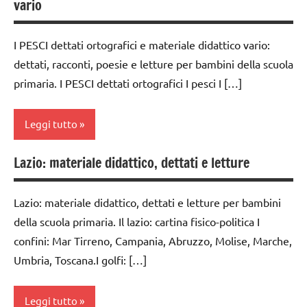
vario
1a
ortografici
classe
scienze:
I PESCI dettati ortografici e materiale didattico vario:
2a
animali
dettati, racconti, poesie e letture per bambini della scuola
dai
TUTTI GLI
primaria. I PESCI dettati ortografici I pesci I […]
6
ARGOMENTI
anni
PER ETA'
Leggi tutto
LINGUAGGIO
TUTTI GLI
ARTICOLI
recite
Lazio: materiale didattico, dettati e letture
classi
zoologia
1a-5a
TUTTI GLI
ARGOMENTI
Lazio: materiale didattico, dettati e letture per bambini
dai
PER ETA'
della scuola primaria. Il lazio: cartina fisico-politica I
6
confini: Mar Tirreno, Campania, Abruzzo, Molise, Marche,
anni
TUTTI GLI
Umbria, Toscana.I golfi: […]
ARTICOLI
dettati
/
animali
Leggi tutto