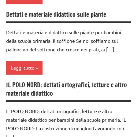
dettati
Dettati e materiale didattico sulle piante
ortografici
classe
5a
LINGUAGGIO
Dettati e materiale didattico sulle piante per bambini
dai
TUTTI GLI
della scuola primaria. Il soffione Se noi soffiamo sul
6
ARGOMENTI
palloncino del soffione che cresce nei prati, ai […]
anni
PER ETA'
dettati /
TUTTI GLI
Leggi tutto
geografia
ARTICOLI
dettati
IL POLO NORD: dettati ortografici, letture e altro
botanica
ortografici
materiale didattico
classi
GEOGRAFIA
1a-5a
Italia
IL POLO NORD: dettati ortografici, letture e altro
dettati
materiale didattico per bambini della scuola primaria. IL
LINGUAGGIO
/
POLO NORD: La costruzione di un igloo Lavorando con
vegetali
TUTTI GLI
[…]