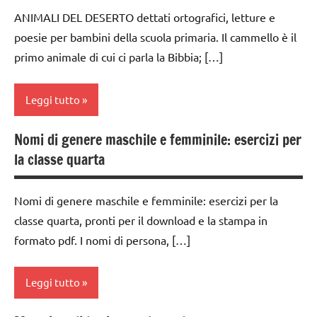
dai
TUTTI GLI
ANIMALI DEL DESERTO dettati ortografici, letture e
6
ARTICOLI
poesie per bambini della scuola primaria. Il cammello è il
anni
primo animale di cui ci parla la Bibbia; […]
dettati
/
animali
Leggi tutto
dettati
Nomi di genere maschile e femminile: esercizi per
ortografici
dai
la classe quarta
6
LINGUAGGIO
anni
poesie
Nomi di genere maschile e femminile: esercizi per la
dettati
/
classe quarta, pronti per il download e la stampa in
/
animali
animali
formato pdf. I nomi di persona, […]
poesie e
dettati
filastrocche
ortografici
Leggi tutto
SCIENZE
LINGUAGGIO