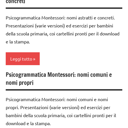
concreti
3a
STORIA
classe
Psicogrammatica Montessori: nomi astratti e concreti.
TUTTI GLI
4a
ARGOMENTI
Presentazioni (varie versioni) ed esercizi per bambini
classe
PER ETA'
della scuola primaria, coi cartellini pronti per il download
5a
e la stampa.
TUTTI GLI
dettati /
ARTICOLI
geografia
Leggi tutto
GEOGRAFIA
Psicogrammatica Montessori: nomi comuni e
Italia
analisi
nomi propri
grammaticale
TUTTI GLI
Montessori
ARTICOLI
Psicogrammatica Montessori: nomi comuni e nomi
classe
propri. Presentazioni (varie versioni) ed esercizi per
1a
bambini della scuola primaria, coi cartellini pronti per il
classe
download e la stampa.
2a