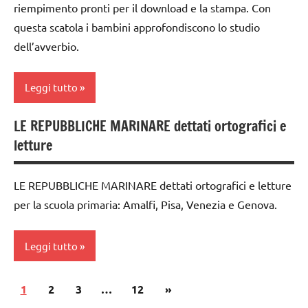
racconti
riempimento pronti per il download e la stampa. Con
classe
questa scatola i bambini approfondiscono lo studio
TUTTI GLI
2a
dell’avverbio.
ARGOMENTI
classe
PER ETA'
3a
Leggi tutto
TUTTI GLI
costruire i
ARTICOLI
materiali
LE REPUBBLICHE MARINARE dettati ortografici e
analisi
Montessori
letture
grammaticale
dai
Montessori
6
LE REPUBBLICHE MARINARE dettati ortografici e letture
classe
anni
per la scuola primaria: Amalfi, Pisa, Venezia e Genova.
1a
DOWNLOAD
classe
grammatica
Leggi tutto
2a
GUIDA
classe
Paginazione
DIDATTICA
Articolo
1
classe
2
3
…
12
»
3a
MONTESSORI
4a
successivo