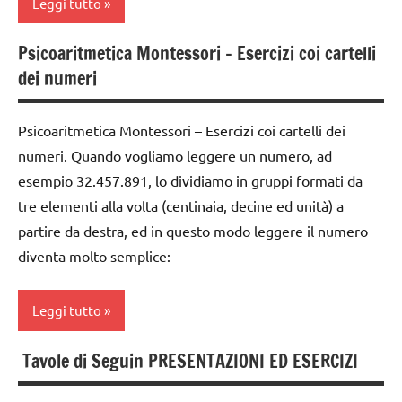
Leggi tutto
contare
MONTESSORI
GUIDA
moltiplicazione
Psicoaritmetica Montessori – Esercizi coi cartelli
classe
DIDATTICA
dei numeri
riciclare
1a
MONTESSORI
TUTTI GLI
classe
leggere
Psicoaritmetica Montessori – Esercizi coi cartelli dei
ARGOMENTI
2a
e
PER ETA'
numeri. Quando vogliamo leggere un numero, ad
scrivere
dai
esempio 32.457.891, lo dividiamo in gruppi formati da
i
TUTTI GLI
3 ai
tre elementi alla volta (centinaia, decine ed unità) a
numeri
ARTICOLI
6
partire da destra, ed in questo modo leggere il numero
anni
MATEMATICA
VITA
diventa molto semplice:
PRATICA
dai
MATEMATICA
6
MONTESSORI
Leggi tutto
anni
Montessori
GIOCHI
Tavole di Seguin PRESENTAZIONI ED ESERCIZI
PEDAGOGIE
classe
MONTESSORI
1a
psicoaritmetica
giochi