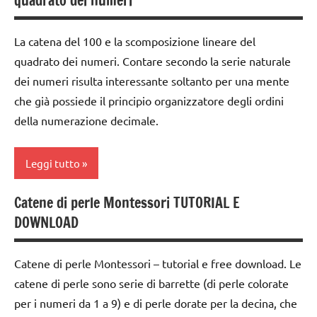
quadrato dei numeri
ARGOMENTI
GIOCHI
classe
centinaia
PER ETA'
MONTESSORI
1a
La catena del 100 e la scomposizione lineare del
TUTTI GLI
giochi
classe
quadrato dei numeri. Contare secondo la serie naturale
ARTICOLI
per
2a
dei numeri risulta interessante soltanto per una mente
contare
dai
che già possiede il principio organizzatore degli ordini
GUIDA
3 ai
della numerazione decimale.
DIDATTICA
6
MONTESSORI
anni
Leggi tutto
MATEMATICA
dai
6
Catene di perle Montessori TUTORIAL E
MATEMATICA
classe
anni
MONTESSORI
DOWNLOAD
1a
DOWNLOAD
psicoaritmetica
dai
Montessori
Catene di perle Montessori – tutorial e free download. Le
GIOCHI
3 ai
MONTESSORI
catene di perle sono serie di barrette (di perle colorate
6
TUTTI GLI
anni
per i numeri da 1 a 9) e di perle dorate per la decina, che
ARGOMENTI
giochi