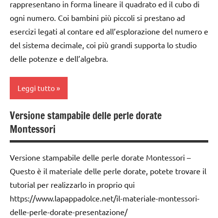
PER ETA'
rappresentano in forma lineare il quadrato ed il cubo di
per
dai
contare
ogni numero. Coi bambini più piccoli si prestano ad
6
TUTTI GLI
anni
esercizi legati al contare ed all’esplorazione del numero e
ARTICOLI
GUIDA
del sistema decimale, coi più grandi supporta lo studio
DIDATTICA
GIOCHI
delle potenze e dell’algebra.
MONTESSORI
MONTESSORI
MATEMATICA
giochi
Leggi tutto
per
matematica
contare
Versione stampabile delle perle dorate
MATEMATICA
classe
GUIDA
MONTESSORI
Montessori
1a
DIDATTICA
materiale
MONTESSORI
classe
didattico
Versione stampabile delle perle dorate Montessori –
2a
MATEMATICA
Questo è il materiale delle perle dorate, potete trovare il
nomenclature
classe
MATEMATICA
tutorial per realizzarlo in proprio qui
Montessori
3a
MONTESSORI
https://www.lapappadolce.net/il-materiale-montessori-
psicoaritmetica
costruire i
delle-perle-dorate-presentazione/
psicoaritmetica
Montessori