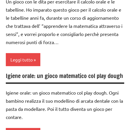
Un gioco con le dita per esercitare il calcolo orale e le
giochi
1a
MONTESSORI
ARGOMENTI
per
tabelline. Ho imparato questo gioco per il calcolo orale e
PER ETA'
classe
materiale
contare
le tabelline anni fa, durante un corso di aggiornamento
2a
didattico
TUTTI GLI
che trattava dell’ “apprendere la matematica attraverso i
GUIDA
ARTICOLI
dai
nomenclature
sensi”, e vorrei proporlo e consigliarlo perchè presenta
DIDATTICA
3 ai
Montessori
MONTESSORI
numerosi punti di forza…
6
psicoaritmetica
MATEMATICA
anni
Montessori
MONTESSORI
Leggi tutto
GIOCHI
TUTORIAL
materiale
MONTESSORI
Igiene orale: un gioco matematico col play dough
didattico
classe
TUTTI GLI
giochi
3a
ARGOMENTI
nomenclature
per
Igiene orale: un gioco matematico col play dough. Ogni
PER ETA'
Montessori
GIOCHI
contare
bambino realizza il suo modellino di arcata dentale con la
MONTESSORI
TUTTI GLI
psicoaritmetica
GUIDA
pasta da modellare. Poi il tutto diventa un gioco per
ARTICOLI
Montessori
giochi
DIDATTICA
contare.
per
MONTESSORI
unità
TUTORIAL
contare
decine