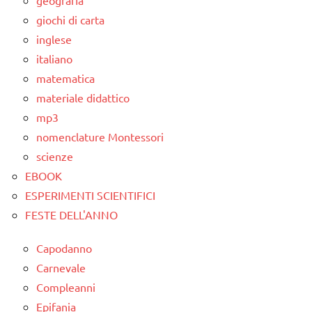
geografia
giochi di carta
GUIDA
inglese
DIDATTICA
MONTESSORI
italiano
matematica
lavarsi
materiale didattico
i
mp3
denti
nomenclature Montessori
MATEMATICA
scienze
MONTESSORI
EBOOK
paste
ESPERIMENTI SCIENTIFICI
da
FESTE DELL'ANNO
gioco
e play
Capodanno
dough
Carnevale
TUTTI GLI
Compleanni
ARGOMENTI
Epifania