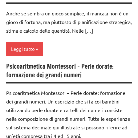
Anche se sembra un gioco semplice, il mancala non è un
gioco di fortuna, ma piuttosto di pianificazione strategica,
stima e calcolo delle quantità. Nelle […]
Leggi tutto
Psicoaritmetica Montessori – Perle dorate:
classi
formazione dei grandi numeri
1a-5a
dai
Psicoaritmetica Montessori – Perle dorate: formazione
3 ai
dei grandi numeri. Un esercizio che si fa coi bambini
6
anni
utilizzando perle dorate e cartelli dei numeri consiste
nella composizione di grandi numeri. Tutte le esperienze
dai
sul sistema decimale qui illustrate si possono riferire ad
6
anni
un’età compresa tra i 4 ed i 5 anni.