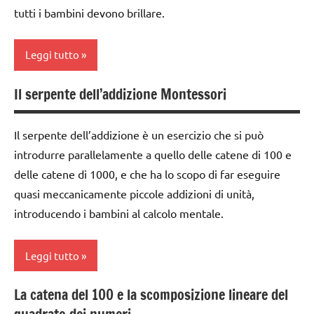
e
TUTTI GLI
tutti i bambini devono brillare.
per
scrivere
ARGOMENTI
contare
i
PER ETA'
numeri
Leggi tutto
GUIDA
TUTTI GLI
DIDATTICA
MATEMATICA
ARTICOLI
Il serpente dell’addizione Montessori
MONTESSORI
cifre e
MATEMATICA
quantità
unità
leggere
MONTESSORI
decine
Il serpente dell’addizione è un esercizio che si può
e
classe
psicoaritmetica
centinaia
scrivere
introdurre parallelamente a quello delle catene di 100 e
1a
Montessori
i
delle catene di 1000, e che ha lo scopo di far eseguire
dai
numeri
TUTTI GLI
quasi meccanicamente piccole addizioni di unità,
3 ai
ARGOMENTI
introducendo i bambini al calcolo mentale.
MATEMATICA
6
PER ETA'
MONTESSORI
anni
TUTTI GLI
Leggi tutto
psicoaritmetica
dai
ARTICOLI
Montessori
6
La catena del 100 e la scomposizione lineare del
unità
anni
addizione
TUTTI GLI
decine