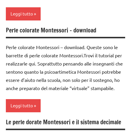
materiali
Montessori
Montessori
TUTTI GLI
Leggi tutto
TUTTI GLI
ARGOMENTI
dai
ARGOMENTI
PER ETA'
3 ai
PER ETA'
Perle colorate Montessori – download
classe
6
TUTTI GLI
1a
TUTTI GLI
anni
ARTICOLI
ARTICOLI
Perle colorate Montessori – download. Queste sono le
classe
dai
barrette di perle colorate Montessori.Trovi il tutorial per
2a
6
realizzarle qui. Soprattutto pensando alle insegnanti che
anni
classe
sentono quanto la psicoartimetica Montessori potrebbe
3a
DOWNLOAD
essere d’aiuto nella scuola, non solo per il sostegno, ho
costruire i
GIOCHI
anche preparato del materiale “virtuale” stampabile.
materiali
MONTESSORI
Montessori
giochi
Leggi tutto
dai
per
3 ai
contare
Le perle dorate Montessori e il sistema decimale
classe
6
GUIDA
1a