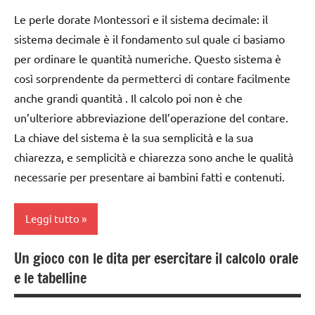
anni
DIDATTICA
Le perle dorate Montessori e il sistema decimale: il
classe
dai
MONTESSORI
sistema decimale è il fondamento sul quale ci basiamo
2a
6
per ordinare le quantità numeriche. Questo sistema è
MATEMATICA
anni
classe
così sorprendente da permetterci di contare facilmente
matematica
3a
DOWNLOAD
anche grandi quantità . Il calcolo poi non è che
MATEMATICA
costruire i
GIOCHI
un’ulteriore abbreviazione dell’operazione del contare.
MONTESSORI
materiali
MONTESSORI
La chiave del sistema è la sua semplicità e la sua
Montessori
materiale
chiarezza, e semplicità e chiarezza sono anche le qualità
giochi
didattico
dai
necessarie per presentare ai bambini fatti e contenuti.
per
3 ai
contare
nomenclature
6
Montessori
Leggi tutto
GUIDA
anni
DIDATTICA
psicoaritmetica
DOWNLOAD
MONTESSORI
Un gioco con le dita per esercitare il calcolo orale
Montessori
cifre e
e le tabelline
GIOCHI
quantità
MATEMATICA
TUTORIAL
MONTESSORI
classe
MATEMATICA
TUTTI GLI