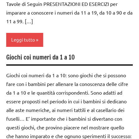
Tavole di Seguin PRESENTAZIONI ED ESERCIZI per
Montessori
classe
per
imparare a conoscere i numeri da 11 a 19, da 10 a 90 e da
2a
contare
TUTTI GLI
11 a 99. […]
ARGOMENTI
dai
GUIDA
PER ETA'
3 ai
DIDATTICA
Leggi tutto
6
MONTESSORI
TUTTI GLI
anni
ARTICOLI
leggere
Giochi coi numeri da 1 a 10
classe
GIOCHI
e
unità
1a
MONTESSORI
scrivere
decine
Giochi coi numeri da 1 a 10: sono giochi che si possono
i
dai
centinaia
giochi
numeri
fare con i bambini per allenare la conoscenza delle cifre
3 ai
per
da 1 a 10 e le quantità corrispondenti. Sono adatti ad
6
contare
MATEMATICA
anni
essere proposti nel periodo in cui i bambini si dedicano
GUIDA
MATEMATICA
alle aste numeriche, ai numeri tattili e al casellario dei
dai
DIDATTICA
MONTESSORI
fuselli… E’ importante che i bambini si divertano con
6
MONTESSORI
psicoaritmetica
anni
questi giochi, che provino piacere nel mostrare quello
leggere
Montessori
che hanno imparato e che ognuno sperimenti il successo:
giochi