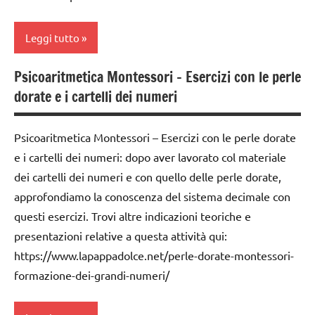
esercizi
Leggi tutto
preliminari
e
movimenti
Psicoaritmetica Montessori – Esercizi con le perle
classe
elementari
dorate e i cartelli dei numeri
1a
GIOCHI
classe
MONTESSORI
Psicoaritmetica Montessori – Esercizi con le perle dorate
2a
e i cartelli dei numeri: dopo aver lavorato col materiale
giochi
dai
per
dei cartelli dei numeri e con quello delle perle dorate,
3 ai
contare
approfondiamo la conoscenza del sistema decimale con
6
questi esercizi. Trovi altre indicazioni teoriche e
anni
GUIDA
presentazioni relative a questa attività qui:
DIDATTICA
GIOCHI
MONTESSORI
https://www.lapappadolce.net/perle-dorate-montessori-
MONTESSORI
formazione-dei-grandi-numeri/
MATEMATICA
giochi
per
MATEMATICA