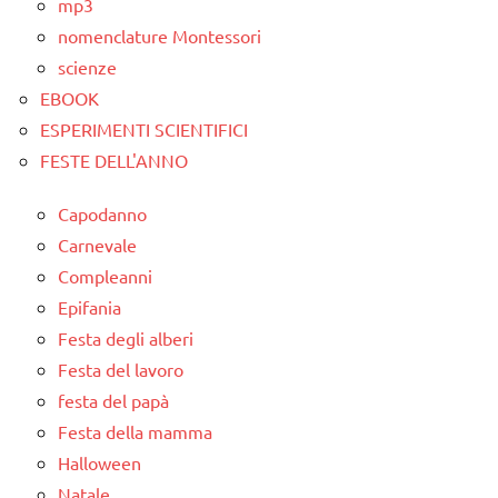
mp3
LINGUAGGIO
nomenclature Montessori
TUTTI GLI
scienze
ARGOMENTI
EBOOK
PER ETA'
ESPERIMENTI SCIENTIFICI
TUTTI GLI
FESTE DELL'ANNO
ARTICOLI
Capodanno
Universo
Carnevale
Compleanni
Epifania
Festa degli alberi
Festa del lavoro
festa del papà
Festa della mamma
Halloween
Natale