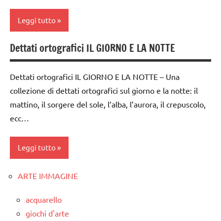
ARGOMENTI
5a
TUTTI GLI
PER ETA'
Leggi tutto
dai
ARTICOLI
TUTTI GLI
6
Dettati ortografici IL GIORNO E LA NOTTE
Universo
ARTICOLI
classi
anni
1a-5a
Universo
dettati /
Dettati ortografici IL GIORNO E LA NOTTE – Una
dai
geografia
collezione di dettati ortografici sul giorno e la notte: il
3 ai
dettati
mattino, il sorgere del sole, l’alba, l’aurora, il crepuscolo,
6
/
anni
ecc…
scienze
GEOGRAFIA
dettati
Leggi tutto
LINGUAGGIO
ortografici
poesie
GEOGRAFIA
ARTE IMMAGINE
classe
/
1a
LINGUAGGIO
misura
acquarello
del
classe
TUTTI GLI
giochi d'arte
tempo
2a