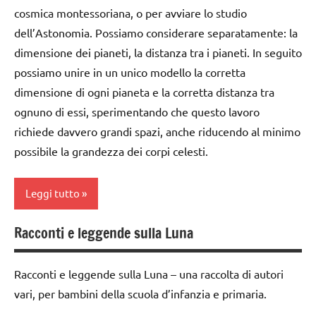
dai
anni
cosmica montessoriana, o per avviare lo studio
6
dell’Astonomia. Possiamo considerare separatamente: la
anni
DOWNLOAD
dimensione dei pianeti, la distanza tra i pianeti. In seguito
DOWNLOAD
EDUCAZIONE
possiamo unire in un unico modello la corretta
COSMICA
EDUCAZIONE
dimensione di ogni pianeta e la corretta distanza tra
COSMICA
GEOGRAFIA
ognuno di essi, sperimentando che questo lavoro
richiede davvero grandi spazi, anche riducendo al minimo
GEOGRAFIA
GUIDA
possibile la grandezza dei corpi celesti.
DIDATTICA
GUIDA
MONTESSORI
DIDATTICA
MONTESSORI
Leggi tutto
materiale
didattico
materiale
Racconti e leggende sulla Luna
didattico
ARTE
nomenclature
IMMAGINE
Montessori
nomenclature
Racconti e leggende sulla Luna – una raccolta di autori
Montessori
dai
SCIENZE
vari, per bambini della scuola d’infanzia e primaria.
6
STAGIONI
scienze:
anni