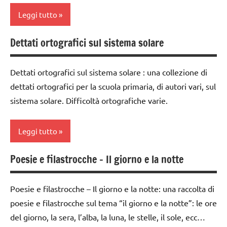
astronomia
STORIA
Leggi tutto
EDUCAZIONE
TUTORIAL
COSMICA
TUTTI GLI
Dettati ortografici sul sistema solare
ARGOMENTI
TUTTI GLI
dai
GEOGRAFIA
PER ETA'
ARGOMENTI
3 ai
GUIDA
PER ETA'
6
Dettati ortografici sul sistema solare : una collezione di
TUTTI GLI
DIDATTICA
anni
dettati ortografici per la scuola primaria, di autori vari, sul
ARTICOLI
TUTTI GLI
MONTESSORI
sistema solare. Difficoltà ortografiche varie.
ARTICOLI
dai
Universo
LAVORETTI
6
Universo
anni
Leggi tutto
modellaggio
GEOGRAFIA
SCIENZE
Poesie e filastrocche – Il giorno e la notte
classe
LINGUAGGIO
scienze:
3a
astronomia
racconti
Poesie e filastrocche – Il giorno e la notte: una raccolta di
classe
TUTTI GLI
Terra
poesie e filastrocche sul tema “il giorno e la notte”: le ore
4a
ARGOMENTI
del giorno, la sera, l’alba, la luna, le stelle, il sole, ecc…
TUTTI GLI
classe
PER ETA'