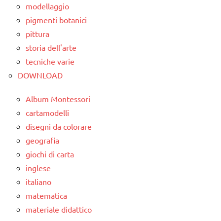
ARGOMENTI
modellaggio
PER ETA'
poesie e
classe
pigmenti botanici
filastrocche
3a
TUTTI GLI
pittura
ARTICOLI
storia dell'arte
TUTTI GLI
classe
ARGOMENTI
4a
tecniche varie
Universo
PER ETA'
DOWNLOAD
classe
TUTTI GLI
5a
Album Montessori
ARTICOLI
dettati
cartamodelli
Universo
/
disegni da colorare
giorno
geografia
notte
giochi di carta
ore
inglese
dettati
italiano
ortografici
matematica
GEOGRAFIA
materiale didattico