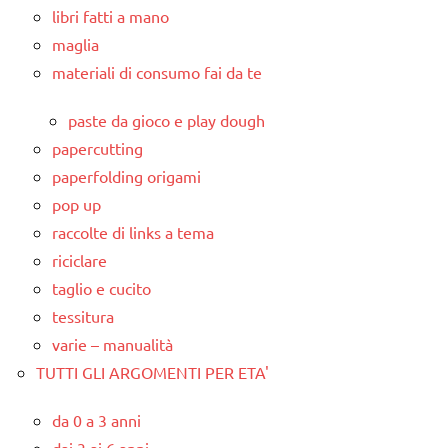
libri fatti a mano
maglia
materiali di consumo fai da te
paste da gioco e play dough
papercutting
paperfolding origami
pop up
raccolte di links a tema
riciclare
taglio e cucito
tessitura
varie – manualità
TUTTI GLI ARGOMENTI PER ETA'
da 0 a 3 anni
dai 3 ai 6 anni