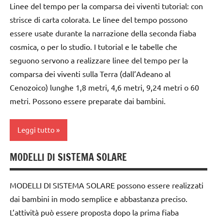
Linee del tempo per la comparsa dei viventi tutorial: con
classe
strisce di carta colorata. Le linee del tempo possono
1a
essere usate durante la narrazione della seconda fiaba
classe
cosmica, o per lo studio. I tutorial e le tabelle che
2a
seguono servono a realizzare linee del tempo per la
comparsa dei viventi sulla Terra (dall’Adeano al
classe
3a
Cenozoico) lunghe 1,8 metri, 4,6 metri, 9,24 metri o 60
metri. Possono essere preparate dai bambini.
Compleanni
da 0
Leggi tutto
a 3
anni
MODELLI DI SISTEMA SOLARE
costruire i
dai
materiali
3 ai
Montessori
MODELLI DI SISTEMA SOLARE possono essere realizzati
6
dai bambini in modo semplice e abbastanza preciso.
anni
dai
L’attività può essere proposta dopo la prima fiaba
6