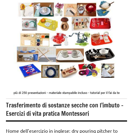
3 ai
6
anni
esercizi
preliminari
e
movimenti
elementari
GUIDA
DIDATTICA
MONTESSORI
TUTTI GLI
Trasferimento di sostanze secche con l’imbuto –
ARGOMENTI
PER ETA'
Esercizi di vita pratica Montessori
TUTTI GLI
ARTICOLI
Nome dell’esercizio in inglese: dry pouring pitcher to