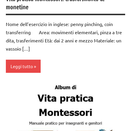
PER ETA'
monetine
TUTTI GLI
ARTICOLI
Nome dell’esercizio in inglese: penny pinching, coin
transferring Area: movimenti elementari, pinza a tre
VITA
dita, trasferimenti Età: dai 2 anni e mezzo Materiale: un
PRATICA
vassoio […]
Leggi tutto
Album
Montessori
dai
3 ai
6
anni