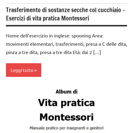
TUTTI GLI
Trasferimento di sostanze secche col cucchiaio –
ARGOMENTI
PER ETA'
Esercizi di vita pratica Montessori
TUTTI GLI
ARTICOLI
Nome dell’esercizio in inglese: spooning Area:
movimenti elementari, trasferimenti, presa a C delle dita,
VITA
pinza a tre dita, presa a tre dita Età: dai 2 […]
PRATICA
Leggi tutto
Album
Montessori
da 0
a 3
anni
dai