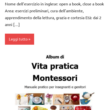
Nome dell’esercizio in inglese: open a book, close a book
a 3
Area: esercizi preliminari, cura dell’ambiente,
anni
apprendimento della lettura, grazia e cortesia Età: dai 2
dai
anni […]
3 ai
6
anni
Leggi tutto
esercizi
preliminari
Album
e
Montessori
movimenti
da 0
elementari
a 3
GRAZIA E
anni
CORTESIA
dai
GUIDA
3 ai
DIDATTICA
6
MONTESSORI
anni