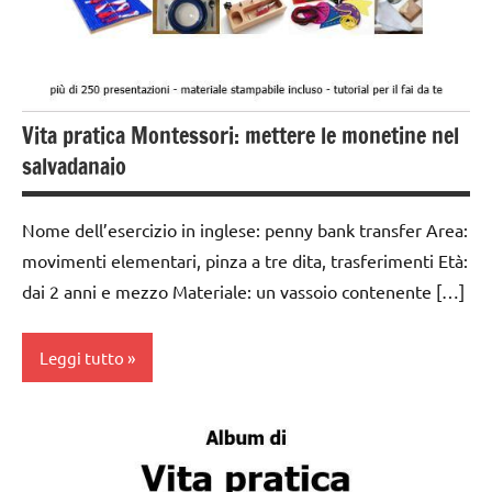
TUTTI GLI
ARGOMENTI
PER ETA'
TUTTI GLI
Vita pratica Montessori: mettere le monetine nel
ARTICOLI
salvadanaio
VITA
PRATICA
Nome dell’esercizio in inglese: penny bank transfer Area:
movimenti elementari, pinza a tre dita, trasferimenti Età:
dai 2 anni e mezzo Materiale: un vassoio contenente […]
Leggi tutto
Album
Montessori