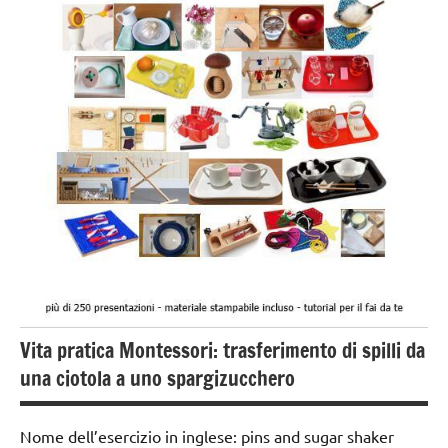
3 ai
6
anni
esercizi
preliminari
e
movimenti
elementari
GUIDA
DIDATTICA
MONTESSORI
TUTTI GLI
Vita pratica Montessori: trasferimento di spilli da
ARGOMENTI
PER ETA'
una ciotola a uno spargizucchero
TUTTI GLI
ARTICOLI
Nome dell’esercizio in inglese: pins and sugar shaker