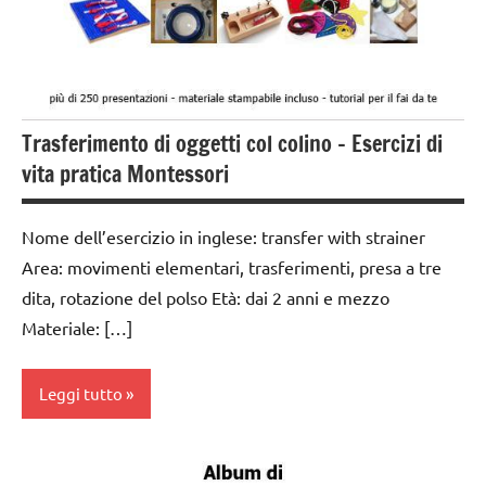
GUIDA
DIDATTICA
MONTESSORI
TUTTI GLI
Trasferimento di oggetti col colino – Esercizi di
ARGOMENTI
PER ETA'
vita pratica Montessori
TUTTI GLI
ARTICOLI
Nome dell’esercizio in inglese: transfer with strainer
Area: movimenti elementari, trasferimenti, presa a tre
VITA
dita, rotazione del polso Età: dai 2 anni e mezzo
PRATICA
Materiale: […]
Leggi tutto
Album