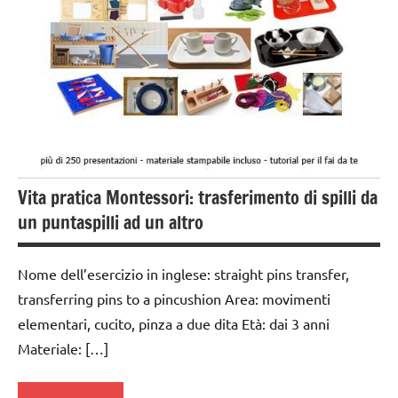
GUIDA
DIDATTICA
MONTESSORI
TUTTI GLI
ARGOMENTI
PER ETA'
TUTTI GLI
Vita pratica Montessori: trasferimento di spilli da
ARTICOLI
un puntaspilli ad un altro
VITA
PRATICA
Nome dell’esercizio in inglese: straight pins transfer,
transferring pins to a pincushion Area: movimenti
elementari, cucito, pinza a due dita Età: dai 3 anni
Materiale: […]