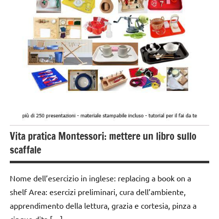
TUTTI GLI
esercizi
ARGOMENTI
preliminari
PER ETA'
e
movimenti
TUTTI GLI
elementari
ARTICOLI
GRAZIA E
VITA
CORTESIA
PRATICA
GUIDA
DIDATTICA
Vita pratica Montessori: mettere un libro sullo
MONTESSORI
scaffale
TUTTI GLI
ARGOMENTI
PER ETA'
Nome dell’esercizio in inglese: replacing a book on a
shelf Area: esercizi preliminari, cura dell’ambiente,
TUTTI GLI
apprendimento della lettura, grazia e cortesia, pinza a
ARTICOLI
cinque dita […]