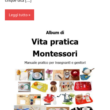
VITA
PRATICA
Leggi tutto
Album
Montessori
da 0
a 3
anni
dai
3 ai
6
anni
esercizi
preliminari
e