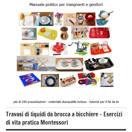
anni
GUIDA
DIDATTICA
MONTESSORI
TUTTI GLI
ARGOMENTI
PER ETA'
TUTTI GLI
ARTICOLI
vestirsi
e
svestirsi
VITA
Travasi di liquidi da brocca a bicchiere – Esercizi
PRATICA
di vita pratica Montessori