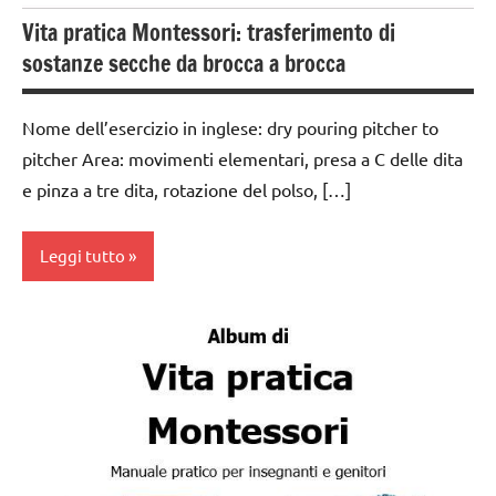
TUTTI GLI
Vita pratica Montessori: trasferimento di
ARGOMENTI
PER ETA'
sostanze secche da brocca a brocca
TUTTI GLI
ARTICOLI
Nome dell’esercizio in inglese: dry pouring pitcher to
pitcher Area: movimenti elementari, presa a C delle dita
VITA
e pinza a tre dita, rotazione del polso, […]
PRATICA
Leggi tutto
Album
Montessori
da 0
a 3
anni
dai