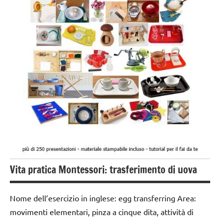
esercizi
preliminari
e
movimenti
elementari
GUIDA
DIDATTICA
MONTESSORI
TUTTI GLI
ARGOMENTI
PER ETA'
TUTTI GLI
Vita pratica Montessori: trasferimento di uova
ARTICOLI
VITA
Nome dell’esercizio in inglese: egg transferring Area:
PRATICA
movimenti elementari, pinza a cinque dita, attività di