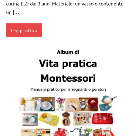
cucina Età: dai 3 anni Materiale: un vassoio contenente
un […]
Leggi tutto
Album
Montessori
dai
3 ai
6
anni
esercizi
preliminari
e
movimenti
elementari