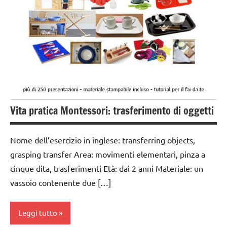
GUIDA
DIDATTICA
MONTESSORI
TUTTI GLI
ARGOMENTI
PER ETA'
TUTTI GLI
Vita pratica Montessori: trasferimento di oggetti
ARTICOLI
VITA
Nome dell’esercizio in inglese: transferring objects,
PRATICA
grasping transfer Area: movimenti elementari, pinza a
cinque dita, trasferimenti Età: dai 2 anni Materiale: un
vassoio contenente due […]
Leggi tutto