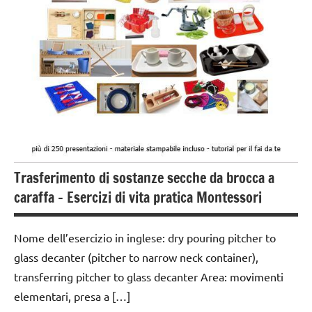
esercizi
preliminari
e
movimenti
elementari
GUIDA
DIDATTICA
MONTESSORI
TUTTI GLI
Trasferimento di sostanze secche da brocca a
ARGOMENTI
PER ETA'
caraffa – Esercizi di vita pratica Montessori
TUTTI GLI
ARTICOLI
Nome dell’esercizio in inglese: dry pouring pitcher to
glass decanter (pitcher to narrow neck container),
VITA
transferring pitcher to glass decanter Area: movimenti
PRATICA
elementari, presa a […]