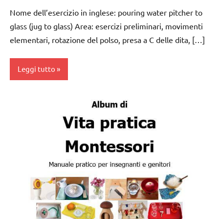
Nome dell’esercizio in inglese: pouring water pitcher to
glass (jug to glass) Area: esercizi preliminari, movimenti
elementari, rotazione del polso, presa a C delle dita, […]
Leggi tutto
Album
Montessori
da 0
a 3
anni
dai
3 ai
6
anni