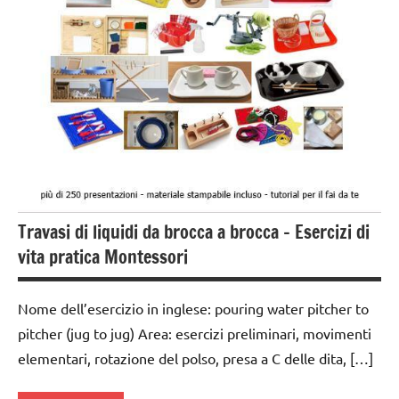
esercizi
preliminari
e
movimenti
elementari
GUIDA
DIDATTICA
MONTESSORI
MONTESSORI
Travasi di liquidi da brocca a brocca – Esercizi di
DA ZERO A
TRE ANNI
vita pratica Montessori
TUTTI GLI
ARGOMENTI
Nome dell’esercizio in inglese: pouring water pitcher to
PER ETA'
pitcher (jug to jug) Area: esercizi preliminari, movimenti
elementari, rotazione del polso, presa a C delle dita, […]
TUTTI GLI
ARTICOLI