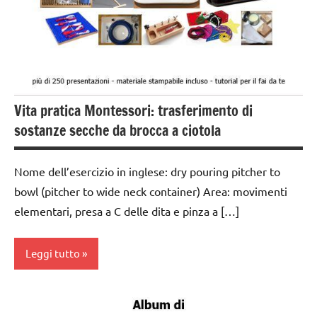
elementari
GUIDA
DIDATTICA
MONTESSORI
TUTTI GLI
Vita pratica Montessori: trasferimento di
ARGOMENTI
PER ETA'
sostanze secche da brocca a ciotola
TUTTI GLI
ARTICOLI
Nome dell’esercizio in inglese: dry pouring pitcher to
bowl (pitcher to wide neck container) Area: movimenti
VITA
elementari, presa a C delle dita e pinza a […]
PRATICA
Leggi tutto
Album
Montessori