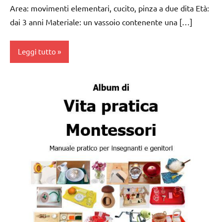
Area: movimenti elementari, cucito, pinza a due dita Età:
VITA
dai 3 anni Materiale: un vassoio contenente una […]
PRATICA
Leggi tutto
Album
Montessori
dai
3 ai
6
anni
esercizi
preliminari
e
movimenti
elementari