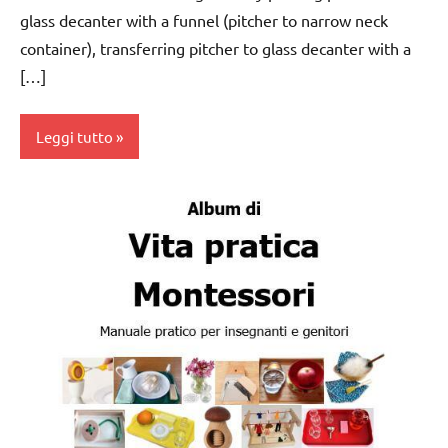
glass decanter with a funnel (pitcher to narrow neck
VITA
container), transferring pitcher to glass decanter with a
PRATICA
[…]
Leggi tutto
Album
Montessori
da 0
a 3
anni
dai
3 ai
6
anni