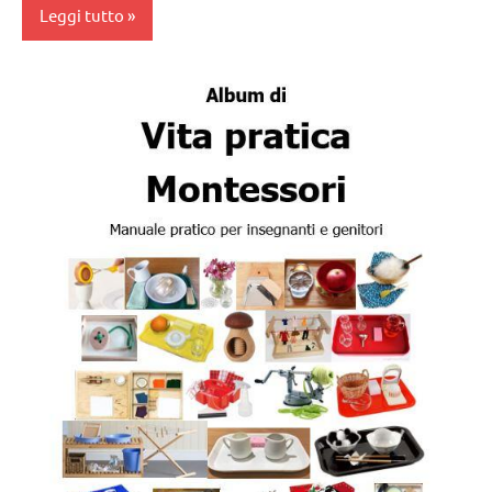
Leggi tutto
VITA
PRATICA
Album
Montessori
da 0
a 3
anni
dai
3 ai
6
anni
esercizi
preliminari
e
movimenti
elementari