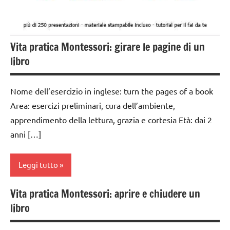
DIDATTICA
MONTESSORI
TUTTI GLI
Vita pratica Montessori: girare le pagine di un
ARGOMENTI
PER ETA'
libro
TUTTI GLI
ARTICOLI
Nome dell’esercizio in inglese: turn the pages of a book
Area: esercizi preliminari, cura dell’ambiente,
VITA
apprendimento della lettura, grazia e cortesia Età: dai 2
PRATICA
anni […]
Leggi tutto
Vita pratica Montessori: aprire e chiudere un
Album
libro
Montessori
da 0