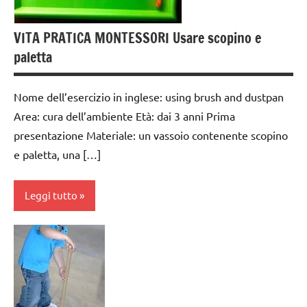
anni
VITA PRATICA MONTESSORI Usare scopino e
dai
paletta
3 ai
6
anni
Nome dell’esercizio in inglese: using brush and dustpan
GUIDA
Area: cura dell’ambiente Età: dai 3 anni Prima
DIDATTICA
presentazione Materiale: un vassoio contenente scopino
MONTESSORI
e paletta, una […]
TUTTI GLI
ARGOMENTI
Leggi tutto
PER ETA'
TUTTI GLI
cura
ARTICOLI
dell'ambiente
VITA
da 0
PRATICA
a 3