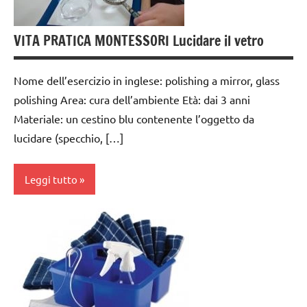
anni
VITA PRATICA MONTESSORI Lucidare il vetro
GUIDA
DIDATTICA
MONTESSORI
Nome dell’esercizio in inglese: polishing a mirror, glass
TUTTI GLI
polishing Area: cura dell’ambiente Età: dai 3 anni
ARGOMENTI
Materiale: un cestino blu contenente l’oggetto da
PER ETA'
lucidare (specchio, […]
TUTTI GLI
ARTICOLI
Leggi tutto
VITA
PRATICA
cura
dell'ambiente
dai
3 ai
6