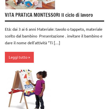
GUIDA
DIDATTICA
VITA PRATICA MONTESSORI Il ciclo di lavoro
MONTESSORI
LAVORETTI
Età: dai 3 ai 6 anni Materiale: tavolo o tappeto, materiale
TUTTI GLI
scelto dal bambino Presentazione . invitare il bambino e
ARTICOLI
dare il nome dell’attività “Ti […]
varie -
manualità
Leggi tutto
VITA
PRATICA
da 0
a 3
anni
dai
3 ai
6