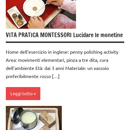
6
anni
GUIDA
DIDATTICA
VITA PRATICA MONTESSORI Lucidare le monetine
MONTESSORI
TUTTI GLI
Nome dell’esercizio in inglese: penny polishing activity
ARGOMENTI
Area: movimenti elementari, pinza a tre dita, cura
PER ETA'
dell’ambiente Età: dai 3 anni Materiale: un vassoio
TUTTI GLI
preferibilmente rosso […]
ARTICOLI
VITA
Leggi tutto
PRATICA
cura
dell'ambiente
dai