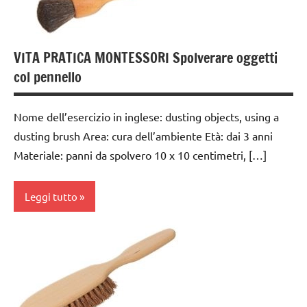
dai
3 ai
6
VITA PRATICA MONTESSORI Spolverare oggetti
anni
col pennello
GUIDA
DIDATTICA
Nome dell’esercizio in inglese: dusting objects, using a
MONTESSORI
dusting brush Area: cura dell’ambiente Età: dai 3 anni
TUTTI GLI
Materiale: panni da spolvero 10 x 10 centimetri, […]
ARGOMENTI
PER ETA'
Leggi tutto
TUTTI GLI
ARTICOLI
cura
VITA
dell'ambiente
PRATICA
dai
3 ai