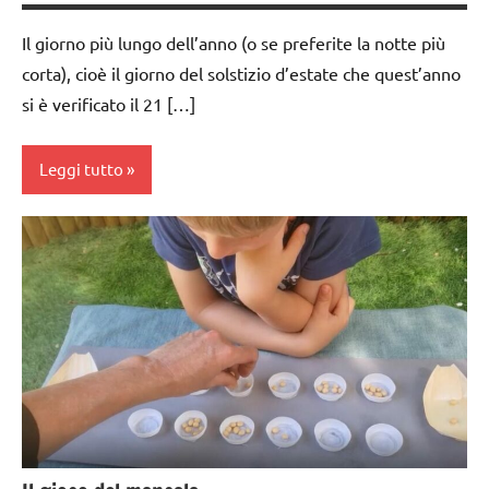
Il giorno più lungo dell’anno (o se preferite la notte più
corta), cioè il giorno del solstizio d’estate che quest’anno
si è verificato il 21 […]
Leggi tutto
acquarello
ARTE
IMMAGINE
BIOLOGIA
MONTESSORI
botanica
dai
3 ai