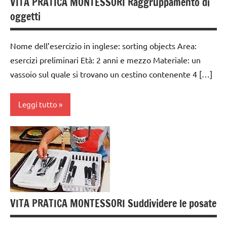
VITA PRATICA MONTESSORI Raggruppamento di
preliminari
oggetti
e
movimenti
Nome dell’esercizio in inglese: sorting objects Area:
elementari
esercizi preliminari Età: 2 anni e mezzo Materiale: un
GUIDA
vassoio sul quale si trovano un cestino contenente 4 […]
DIDATTICA
MONTESSORI
Leggi tutto
TUTTI GLI
ARGOMENTI
PER ETA'
da 0
a 3
TUTTI GLI
anni
ARTICOLI
dai
VITA
3 ai
PRATICA
VITA PRATICA MONTESSORI Suddividere le posate
6
anni