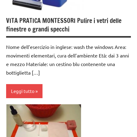
anni
GUIDA
VITA PRATICA MONTESSORI Pulire i vetri delle
DIDATTICA
finestre o grandi specchi
MONTESSORI
TUTTI GLI
Nome dell’esercizio in inglese: wash the windows Area:
ARGOMENTI
PER ETA'
movimenti elementari, cura dell’ambiente Età: dai 3 anni
e mezzo Materiale: un cestino blu contenente una
TUTTI GLI
bottiglietta […]
ARTICOLI
VITA
Leggi tutto
PRATICA
cura
dell'ambiente
dai
3 ai