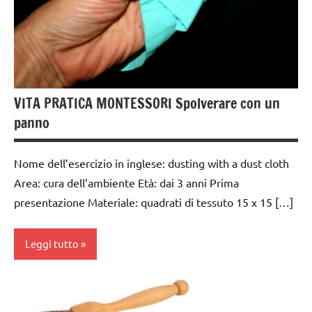
anni
GUIDA
DIDATTICA
MONTESSORI
TUTTI GLI
VITA PRATICA MONTESSORI Spolverare con un
ARGOMENTI
panno
PER ETA'
TUTTI GLI
Nome dell’esercizio in inglese: dusting with a dust cloth
ARTICOLI
Area: cura dell’ambiente Età: dai 3 anni Prima
VITA
presentazione Materiale: quadrati di tessuto 15 x 15 […]
PRATICA
Leggi tutto
cura
dell'ambiente