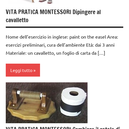
anni
VITA PRATICA MONTESSORI Dipingere al
esercizi
cavalletto
preliminari
e
movimenti
Nome dell’esercizio in inglese: paint on the easel Area:
elementari
esercizi preliminari, cura dell’ambiente Età: dai 3 anni
GUIDA
Materiale: un cavalletto, un foglio di carta da […]
DIDATTICA
MONTESSORI
Leggi tutto
TUTTI GLI
ARGOMENTI
ARTE
PER ETA'
IMMAGINE
TUTTI GLI
cura
ARTICOLI
dell'ambiente
VITA
da 0
PRATICA