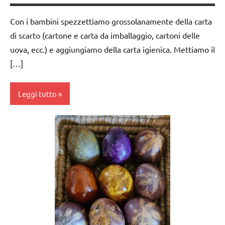
anni
DIDATTICA
MONTESSORI
Con i bambini spezzettiamo grossolanamente della carta
esercizi
di scarto (cartone e carta da imballaggio, cartoni delle
preliminari
materiali
e
di
uova, ecc.) e aggiungiamo della carta igienica. Mettiamo il
movimenti
consumo
[…]
elementari
fai da te
GIOCHI
nomenclature
Leggi tutto
MONTESSORI
Montessori
giochi
pigmenti
ARTE
per
botanici
IMMAGINE
contare
STAGIONI
carta
GUIDA
TUTORIAL
cartapesta
DIDATTICA
MONTESSORI
TUTTI GLI
da 0
ARGOMENTI
a 3
MATEMATICA
PER ETA'
anni