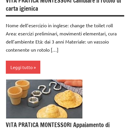
VITA PRATICA MONTESSORI Cambiare il rotolo di
a 3
carta igienica
anni
dai
Nome dell’esercizio in inglese: change the toilet roll
3 ai
6
Area: esercizi preliminari, movimenti elementari, cura
anni
dell’ambiente Età: dai 3 anni Materiale: un vassoio
contenente un rotolo […]
esercizi
preliminari
e
Leggi tutto
movimenti
elementari
cura
GUIDA
dell'ambiente
DIDATTICA
dai
MONTESSORI
3 ai
pittura
6
VITA PRATICA MONTESSORI Appaiamento di
anni
TUTTI GLI