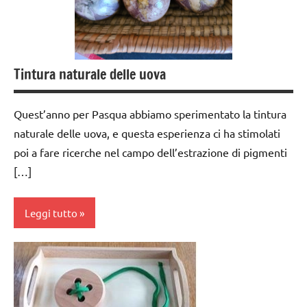
MATEMATICA
TUTTI GLI
dai
MONTESSORI
ARTICOLI
3 ai
moltiplicazione
6
VITA
anni
Tintura naturale delle uova
riciclare
PRATICA
dai
TUTTI GLI
6
Quest’anno per Pasqua abbiamo sperimentato la tintura
ARGOMENTI
anni
PER ETA'
naturale delle uova, e questa esperienza ci ha stimolati
GUIDA
poi a fare ricerche nel campo dell’estrazione di pigmenti
TUTTI GLI
DIDATTICA
[…]
ARTICOLI
MONTESSORI
VITA
LAVORETTI
Leggi tutto
PRATICA
materiali
di
ARTE
consumo
IMMAGINE
fai da te
cucinare