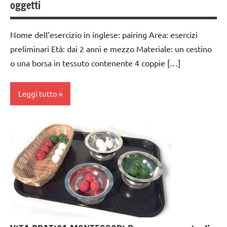
oggetti
ARGOMENTI
GUIDA
PER ETA'
DIDATTICA
MONTESSORI
Nome dell’esercizio in inglese: pairing Area: esercizi
TUTTI GLI
ARTICOLI
preliminari Età: dai 2 anni e mezzo Materiale: un cestino
TUTTI GLI
o una borsa in tessuto contenente 4 coppie […]
ARGOMENTI
VITA
PER ETA'
PRATICA
Leggi tutto
TUTTI GLI
ARTICOLI
da 0
VITA
a 3
PRATICA
anni
dai
3 ai
6
anni
esercizi