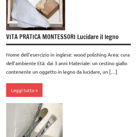
3 ai
6
anni
GUIDA
VITA PRATICA MONTESSORI Lucidare il legno
DIDATTICA
MONTESSORI
Nome dell’esercizio in inglese: wood polishing Area: cura
TUTTI GLI
dell’ambiente Età: dai 3 anni Materiale: un cestino giallo
ARGOMENTI
contenente un oggetto in legno da lucidare, un […]
PER ETA'
TUTTI GLI
Leggi tutto
ARTICOLI
VITA
cura
PRATICA
dell'ambiente
da 0
a 3