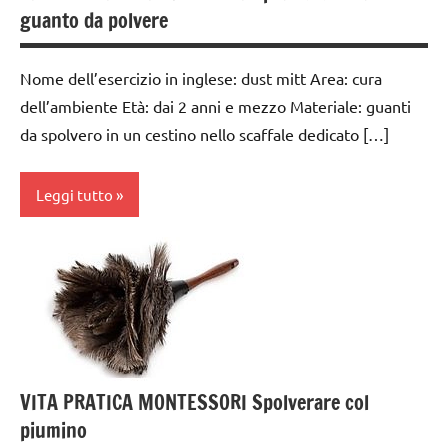
6
guanto da polvere
anni
GUIDA
Nome dell’esercizio in inglese: dust mitt Area: cura
DIDATTICA
dell’ambiente Età: dai 2 anni e mezzo Materiale: guanti
MONTESSORI
da spolvero in un cestino nello scaffale dedicato […]
TUTTI GLI
ARGOMENTI
Leggi tutto
PER ETA'
TUTTI GLI
cura
ARTICOLI
dell'ambiente
VITA
da 0
PRATICA
a 3
anni
VITA PRATICA MONTESSORI Spolverare col
dai
piumino
3 ai