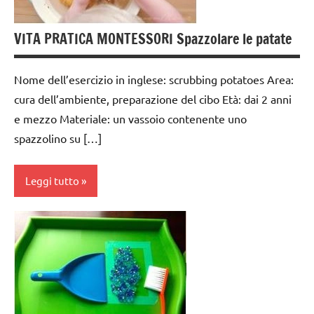
anni
GUIDA
VITA PRATICA MONTESSORI Spazzolare le patate
DIDATTICA
MONTESSORI
Nome dell’esercizio in inglese: scrubbing potatoes Area:
TUTTI GLI
cura dell’ambiente, preparazione del cibo Età: dai 2 anni
ARGOMENTI
e mezzo Materiale: un vassoio contenente uno
PER ETA'
spazzolino su […]
TUTTI GLI
ARTICOLI
Leggi tutto
VITA
PRATICA
cucinare
cura
dell'ambiente
da 0
a 3