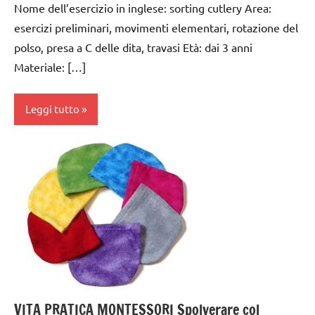
Nome dell’esercizio in inglese: sorting cutlery Area:
esercizi
esercizi preliminari, movimenti elementari, rotazione del
preliminari
e
polso, presa a C delle dita, travasi Età: dai 3 anni
movimenti
Materiale: […]
elementari
GUIDA
Leggi tutto
DIDATTICA
MONTESSORI
cucinare
TUTTI GLI
cura
ARGOMENTI
dell'ambiente
PER ETA'
da 0
TUTTI GLI
a 3
ARTICOLI
anni
VITA
dai
PRATICA
3 ai
VITA PRATICA MONTESSORI Spolverare col