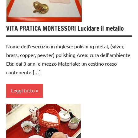
6
anni
GUIDA
VITA PRATICA MONTESSORI Lucidare il metallo
DIDATTICA
MONTESSORI
Nome dell’esercizio in inglese: polishing metal, (silver,
TUTTI GLI
brass, copper, pewter) polishing Area: cura dell’ambiente
ARGOMENTI
Età: dai 3 anni e mezzo Materiale: un cestino rosso
PER ETA'
contenente […]
TUTTI GLI
ARTICOLI
Leggi tutto
VITA
PRATICA
cura
dell'ambiente
dai
3 ai