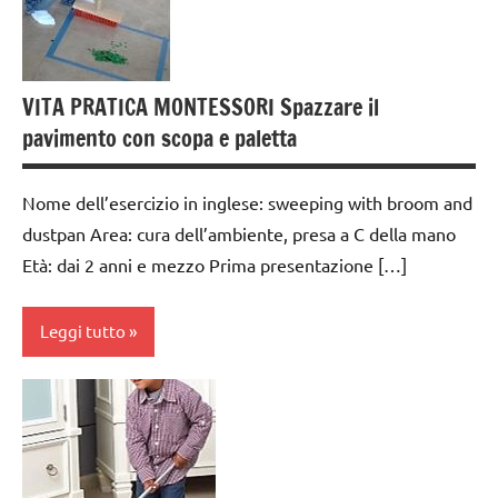
anni
dai
3 ai
VITA PRATICA MONTESSORI Spazzare il
6
anni
pavimento con scopa e paletta
GUIDA
DIDATTICA
Nome dell’esercizio in inglese: sweeping with broom and
MONTESSORI
dustpan Area: cura dell’ambiente, presa a C della mano
Età: dai 2 anni e mezzo Prima presentazione […]
TUTTI GLI
ARGOMENTI
PER ETA'
Leggi tutto
TUTTI GLI
ARTICOLI
cura
dell'ambiente
VITA
PRATICA
dai
3 ai