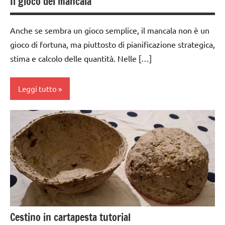
Il gioco del mancala
6
anni
Anche se sembra un gioco semplice, il mancala non è un
dai
gioco di fortuna, ma piuttosto di pianificazione strategica,
6
stima e calcolo delle quantità. Nelle […]
anni
DOWNLOAD
Leggi tutto
EDUCAZIONE
COSMICA
classi
1a-5a
esercizi
preliminari
dai
e
3 ai
movimenti
6
elementari
anni
Estate
dai
Cestino in cartapesta tutorial
6
GUIDA