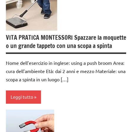
6
anni
GUIDA
DIDATTICA
VITA PRATICA MONTESSORI Spazzare la moquette
MONTESSORI
o un grande tappeto con una scopa a spinta
TUTTI GLI
ARGOMENTI
Nome dell’esercizio in inglese: using a push broom Area:
PER ETA'
cura dell’ambiente Età: dai 2 anni e mezzo Materiale: una
TUTTI GLI
scopa a spinta in un luogo […]
ARTICOLI
VITA
Leggi tutto
PRATICA
cura
dell'ambiente