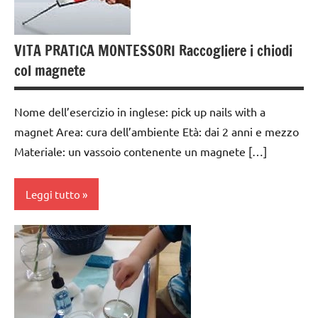
dai
3 ai
6
VITA PRATICA MONTESSORI Raccogliere i chiodi
anni
col magnete
GUIDA
DIDATTICA
Nome dell’esercizio in inglese: pick up nails with a
MONTESSORI
magnet Area: cura dell’ambiente Età: dai 2 anni e mezzo
TUTTI GLI
Materiale: un vassoio contenente un magnete […]
ARGOMENTI
PER ETA'
Leggi tutto
TUTTI GLI
ARTICOLI
cura
VITA
dell'ambiente
PRATICA
dai
3 ai
6