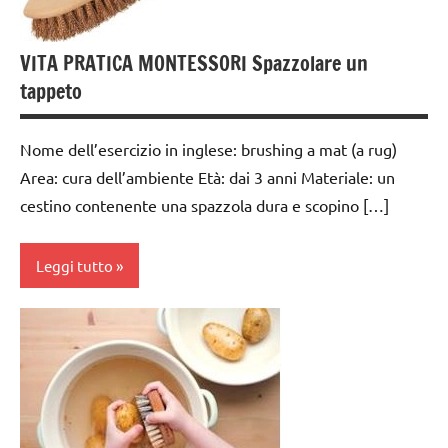
6
anni
VITA PRATICA MONTESSORI Spazzolare un
GUIDA
tappeto
DIDATTICA
MONTESSORI
Nome dell’esercizio in inglese: brushing a mat (a rug)
TUTTI GLI
Area: cura dell’ambiente Età: dai 3 anni Materiale: un
ARGOMENTI
cestino contenente una spazzola dura e scopino […]
PER ETA'
TUTTI GLI
Leggi tutto
ARTICOLI
VITA
cura
PRATICA
dell'ambiente
dai
3 ai
6