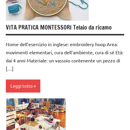
3 ai
PRATICA
botanici
6
anni
Primavera
DOWNLOAD
VITA PRATICA MONTESSORI Telaio da ricamo
scienze:
piante
TUTTI GLI
ARGOMENTI
Nome dell’esercizio in inglese: embroidery hoop Area:
TUTORIAL
PER ETA'
movimenti elementari, cura dell’ambiente, cura di sé Età:
TUTTI GLI
dai 4 anni Materiale: un vassoio contenente un pezzo di
TUTTI GLI
ARGOMENTI
[…]
ARTICOLI
PER ETA'
VITA
TUTTI GLI
Leggi tutto
PRATICA
ARTICOLI
varie -
dai
manualità
3 ai
VITA
6
PRATICA
anni