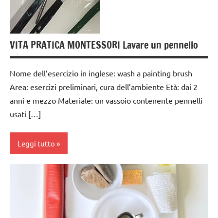
anni
dai
3 ai
VITA PRATICA MONTESSORI Lavare un pennello
6
anni
Nome dell’esercizio in inglese: wash a painting brush
GUIDA
Area: esercizi preliminari, cura dell’ambiente Età: dai 2
DIDATTICA
anni e mezzo Materiale: un vassoio contenente pennelli
MONTESSORI
usati […]
TUTTI GLI
ARGOMENTI
Leggi tutto
PER ETA'
TUTTI GLI
cura
ARTICOLI
dell'ambiente
VITA
da 0
PRATICA
a 3