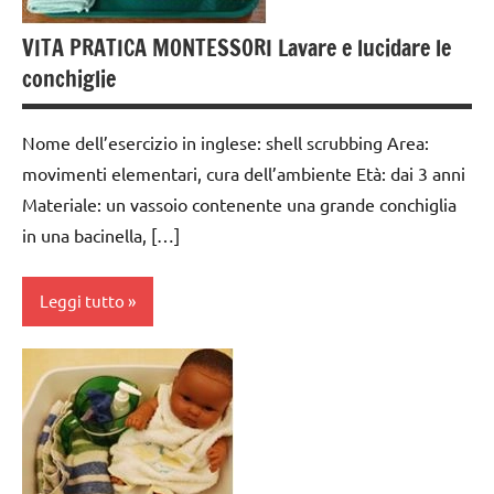
dai
VITA PRATICA MONTESSORI Lavare e lucidare le
3 ai
conchiglie
6
anni
Nome dell’esercizio in inglese: shell scrubbing Area:
GUIDA
movimenti elementari, cura dell’ambiente Età: dai 3 anni
DIDATTICA
Materiale: un vassoio contenente una grande conchiglia
MONTESSORI
in una bacinella, […]
TUTTI GLI
ARGOMENTI
PER ETA'
Leggi tutto
TUTTI GLI
ARTICOLI
cura
dell'ambiente
VITA
PRATICA
dai
3 ai
6