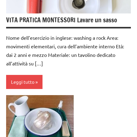
anni
dai
VITA PRATICA MONTESSORI Lavare un sasso
3 ai
6
Nome dell’esercizio in inglese: washing a rock Area:
anni
movimenti elementari, cura dell’ambiente interno Età:
GUIDA
dai 2 anni e mezzo Materiale: un tavolino dedicato
DIDATTICA
all’attività su […]
MONTESSORI
TUTTI GLI
Leggi tutto
ARGOMENTI
PER ETA'
cura
TUTTI GLI
dell'ambiente
ARTICOLI
da 0
VITA
a 3
PRATICA
anni