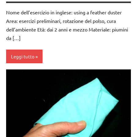
6
anni
Nome dell’esercizio in inglese: using a feather duster
GUIDA
Area: esercizi preliminari, rotazione del polso, cura
DIDATTICA
dell’ambiente Età: dai 2 anni e mezzo Materiale: piumini
MONTESSORI
da […]
TUTTI GLI
ARGOMENTI
Leggi tutto
PER ETA'
TUTTI GLI
cura
ARTICOLI
dell'ambiente
VITA
da 0
PRATICA
a 3
anni
dai
3 ai
6