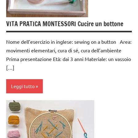
modellaggio
dai
Pasqua
3 ai
6
VITA PRATICA MONTESSORI Cucire un bottone
paste
anni
da
gioco
dai
Nome dell’esercizio in inglese: sewing on a button Area:
e play
6
movimenti elementari, cura di sé, cura dell’ambiente
dough
anni
Prima presentazione Età: dai 3 anni Materiale: un vassoio
riciclare
[…]
FESTE
DELL'ANNO
TUTORIAL
Leggi tutto
GUIDA
TUTTI GLI
DIDATTICA
ARGOMENTI
MONTESSORI
PER ETA'
cura
di
LAVORETTI
TUTTI GLI
sè
ARTICOLI
Pasqua
dai
VITA
pigmenti