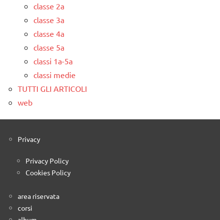
classe 2a
classe 3a
classe 4a
classe 5a
classi 1a-5a
classi medie
TUTTI GLI ARTICOLI
web
Privacy
Privacy Policy
Cookies Policy
area riservata
corsi
album