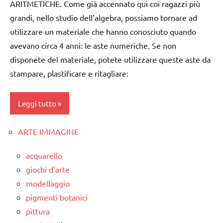
psicogeometria
ARITMETICHE. Come già accennato qui coi ragazzi più
Montessori
Montessori
grandi, nello studio dell’algebra, possiamo tornare ad
da 0
utilizzare un materiale che hanno conosciuto quando
SVILUPPO
a 3
SENSORIALE
avevano circa 4 anni: le aste numeriche. Se non
anni
disponete del materiale, potete utilizzare queste aste da
TUTTI GLI
dai
stampare, plastificare e ritagliare:
ARGOMENTI
3 ai
PER ETA'
6
anni
Leggi tutto
TUTTI GLI
ARTICOLI
dai
ARTE IMMAGINE
6
algebra
anni
Montessori
acquarello
GUIDA
classi
giochi d'arte
DIDATTICA
medie
modellaggio
MONTESSORI
DOWNLOAD
pigmenti botanici
MATEMATICA
pittura
GUIDA