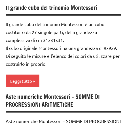
Il grande cubo del trinomio Montessori
algebra
Montessori
Il grande cubo del trinomio Montessori è un cubo
dai
costituito da 27 singole parti, della grandezza
6
complessiva di cm 31x31x31.
anni
Il cubo originale Montessori ha una grandezza di 9x9x9.
EDUCAZIONE
Di seguito le misure e l’elenco dei colori da utilizzare per
COSMICA
costruirlo in proprio.
GUIDA
DIDATTICA
Leggi tutto
MONTESSORI
MATEMATICA
Aste numeriche Montessori – SOMME DI
algebra
MONTESSORI
PROGRESSIONI ARITMETICHE
Montessori
psicoaritmetica
costruire i
Montessori
Aste numeriche Montessori – SOMME DI PROGRESSIONI
materiali