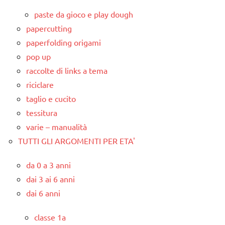
paste da gioco e play dough
papercutting
paperfolding origami
pop up
raccolte di links a tema
riciclare
taglio e cucito
tessitura
varie – manualità
TUTTI GLI ARGOMENTI PER ETA'
da 0 a 3 anni
dai 3 ai 6 anni
dai 6 anni
classe 1a