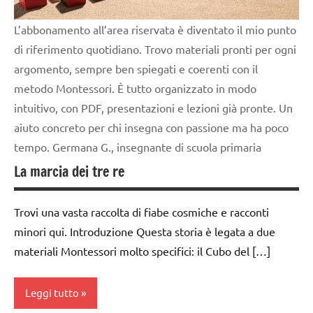
psicoaritmetica
Montessori
L’abbonamento all’area riservata è diventato il mio punto
di riferimento quotidiano. Trovo materiali pronti per ogni
TUTTI GLI
argomento, sempre ben spiegati e coerenti con il
ARGOMENTI
PER ETA'
metodo Montessori. È tutto organizzato in modo
intuitivo, con PDF, presentazioni e lezioni già pronte. Un
TUTTI GLI
aiuto concreto per chi insegna con passione ma ha poco
ARTICOLI
tempo. Germana G., insegnante di scuola primaria
La marcia dei tre re
Trovi una vasta raccolta di fiabe cosmiche e racconti
minori qui. Introduzione Questa storia è legata a due
materiali Montessori molto specifici: il Cubo del […]
Leggi tutto