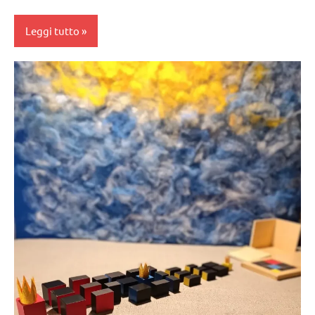
Leggi tutto
algebra
Montessori
classi
1a-5a
dai
6
anni
GUIDA
DIDATTICA
MONTESSORI
MATEMATICA
MONTESSORI