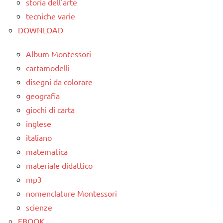
MATEMATICA
storia dell'arte
DIDATTICA
MONTESSORI
MONTESSORI
tecniche varie
DOWNLOAD
psicoaritmetica
MATEMATICA
Montessori
MONTESSORI
Album Montessori
SVILUPPO
materiale
cartamodelli
SENSORIALE
didattico
disegni da colorare
TUTORIAL
geografia
nomenclature
Montessori
giochi di carta
TUTTI GLI
inglese
ARGOMENTI
TUTTI GLI
PER ETA'
italiano
ARGOMENTI
PER ETA'
matematica
TUTTI GLI
materiale didattico
ARTICOLI
TUTTI GLI
mp3
ARTICOLI
nomenclature Montessori
scienze
EBOOK