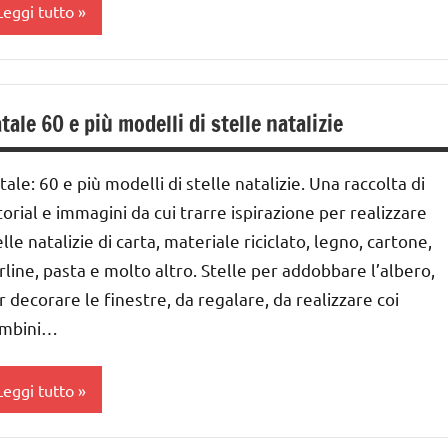
Leggi tutto
a 0
 3
tale 60 e più modelli di stelle natalizie
nni
ai
tale: 60 e più modelli di stelle natalizie. Una raccolta di
 ai
torial e immagini da cui trarre ispirazione per realizzare
elle natalizie di carta, materiale riciclato, legno, cartone,
nni
rline, pasta e molto altro. Stelle per addobbare l’albero,
ai
r decorare le finestre, da regalare, da realizzare coi
mbini…
nni
ecorazioni
Leggi tutto
atalizie
ESTE