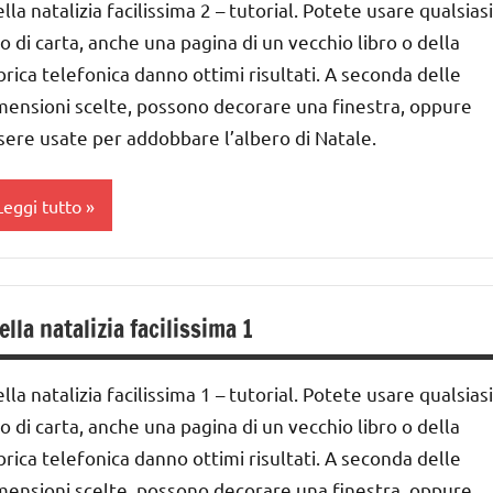
ella natalizia facilissima 2 – tutorial. Potete usare qualsiasi
atale
RTICOLI
ai
po di carta, anche una pagina di un vecchio libro o della
atale
ITA
brica telefonica danno ottimi risultati. A seconda delle
nni
RATICA
mensioni scelte, possono decorare una finestra, oppure
aperfolding
sere usate per addobbare l’albero di Natale.
rigami
ecorazioni
atalizie
UTORIAL
Leggi tutto
ESTE
UTTI GLI
DELL'ANNO
ARGOMENTI
arta
ER ETA'
nverno
ella natalizia facilissima 1
ai
UTTI GLI
avoretti
RTICOLI
er
nni
atale
ella natalizia facilissima 1 – tutorial. Potete usare qualsiasi
ecorazioni
po di carta, anche una pagina di un vecchio libro o della
atale
atalizie
brica telefonica danno ottimi risultati. A seconda delle
apercutting
mensioni scelte, possono decorare una finestra, oppure