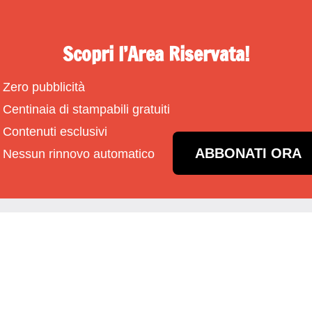
Scopri l’Area Riservata!
Zero pubblicità
Centinaia di stampabili gratuiti
Contenuti esclusivi
ABBONATI ORA
Nessun rinnovo automatico