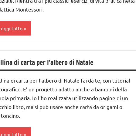
ziale. Rientra tra i più classici esercizi di vita pratica nella
UTTI GLI
er
dattica Montessori.
ARGOMENTI
nni
atale
ER ETA'
ecorazioni
atale
Leggi tutto
UTTI GLI
atalizie
accolte
RTICOLI
ESTE
i links
lbero
DELL'ANNO
 tema
i
llina di carta per l’albero di Natale
atale
nverno
TAGIONI
ai
avoretti
UTORIAL
lina di carta per l’albero di Natale fai da te, con tutorial
 ai
er
tografico. E’ un progetto adatto anche a bambini della
UTTI GLI
atale
ARGOMENTI
uola primaria. Io l’ho realizzata utilizzando pagine di un
nni
atale
ER ETA'
cchio libro, ma si può usare anche carta da origami o
ai
rtoncino.
TAGIONI
UTTI GLI
RTICOLI
nni
UTTI GLI
Leggi tutto