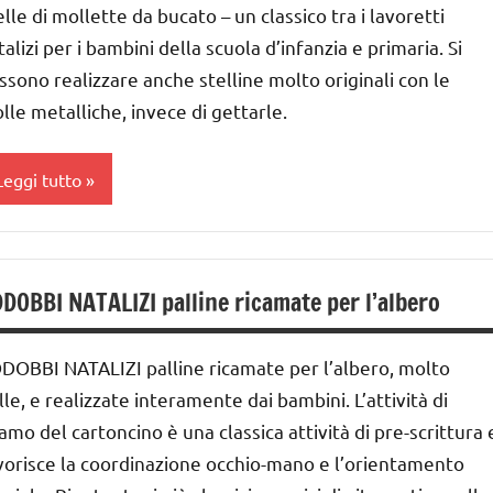
ai
elle di mollette da bucato – un classico tra i lavoretti
a-5a
 ai
talizi per i bambini della scuola d’infanzia e primaria. Si
a 0
ssono realizzare anche stelline molto originali con le
nni
 3
lle metalliche, invece di gettarle.
nni
ecorazioni
atalizie
ai
Leggi tutto
 ai
ESTE
DELL'ANNO
nni
lbero
nverno
i
ecorazioni
DOBBI NATALIZI palline ricamate per l’albero
atale
avoretti
atalizie
er
ai
DOBBI NATALIZI palline ricamate per l’albero, molto
ESTE
atale
 ai
DELL'ANNO
lle, e realizzate interamente dai bambini. L’attività di
atale
camo del cartoncino è una classica attività di pre-scrittura 
nni
nverno
vorisce la coordinazione occhio-mano e l’orientamento
TAGIONI
ai
avoretti