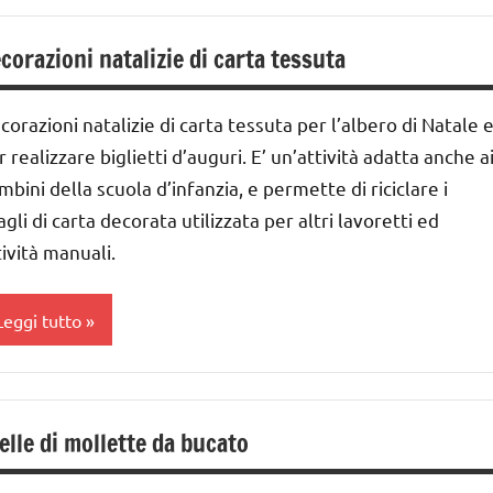
a
DELL'ANNO
ettimana
corazioni natalizie di carta tessuta
i
avoretti
vvento
er
corazioni natalizie di carta tessuta per l’albero di Natale 
atale
a
r realizzare biglietti d’auguri. E’ un’attività adatta anche a
ettimana
atale
mbini della scuola d’infanzia, e permette di riciclare i
i
accolte
agli di carta decorata utilizzata per altri lavoretti ed
vvento
i links
tività manuali.
lbero
 tema
i
UTTI GLI
Leggi tutto
atale
ARGOMENTI
ARTE
ER ETA'
lbero
IMMAGINE
UTTI GLI
i
elle di mollette da bucato
arta
RTICOLI
atale
lassi