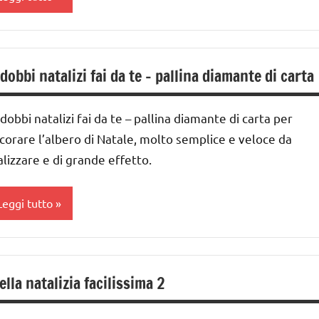
ARGOMENTI
arie -
ecorazioni
ER ETA'
anualità
atalizie
lbero
UTTI GLI
ESTE
i
RTICOLI
dobbi natalizi fai da te – pallina diamante di carta
DELL'ANNO
atale
GUIDA
arta
dobbi natalizi fai da te – pallina diamante di carta per
IDATTICA
ai
corare l’albero di Natale, molto semplice e veloce da
MONTESSORI
alizzare e di grande effetto.
nverno
nni
atale
ecorazioni
Leggi tutto
atalizie
TAGIONI
ESTE
lbero
UTTI GLI
DELL'ANNO
i
ARGOMENTI
ella natalizia facilissima 2
atale
ER ETA'
avoretti
er
arta
UTTI GLI