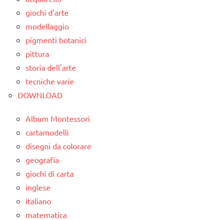
classe
giochi d'arte
2a
modellaggio
dai
pigmenti botanici
3 ai
pittura
6
storia dell'arte
anni
tecniche varie
LINGUAGGIO
DOWNLOAD
poesie
Album Montessori
/ fiabe
cartamodelli
e
disegni da colorare
favole
geografia
poesie e
giochi di carta
filastrocche
inglese
TUTTI GLI
italiano
ARGOMENTI
matematica
PER ETA'