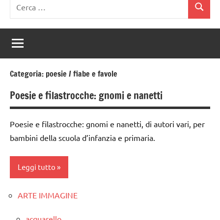
Ricerca
Cerca
per:
Categoria:
poesie / fiabe e favole
Poesie e filastrocche: gnomi e nanetti
Poesie e filastrocche: gnomi e nanetti, di autori vari, per
bambini della scuola d’infanzia e primaria.
Leggi tutto
ARTE IMMAGINE
classe
1a
acquarello