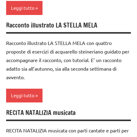
classe
GUIDA
TUTORIAL
Leggi tutto
4a
DIDATTICA
TUTTI GLI
WALDORF
classe
Racconto illustrato LA STELLA MELA
ARGOMENTI
acquarello
5a
LAVORETTI
PER ETA'
ARTE
dai
papercutting
Racconto illustrato LA STELLA MELA con quattro
TUTTI GLI
IMMAGINE
6
ARTICOLI
proposte di esercizi di acquarello steineriano guidato per
PEDAGOGIE
anni
arte
accompagnare il racconto, con tutorial. E’ un racconto
San
Waldorf
GUIDA
adatto sia all’autunno, sia alla seconda settimana di
Martino
DIDATTICA
Autunno
avvento.
WALDORF
STAGIONI
da 0
SCIENZE
Steiner
a 3
Leggi tutto
anni
scienze:
tecniche
piante
RECITA NATALIZIA musicata
varie
dai
2a
3 ai
settimana
STAGIONI
TUTORIAL
6
di
RECITA NATALIZIA musicata con parti cantate e parti per
TUTTI GLI
anni
avvento
TUTTI GLI