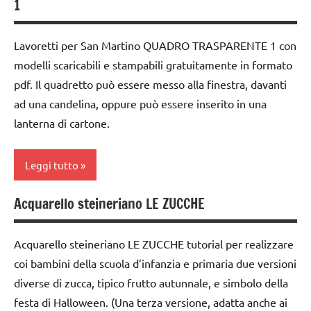
1
IMMAGINE
varie
WALDORF
classe
arte
TUTORIAL
LAVORETTI
5a
Lavoretti per San Martino QUADRO TRASPARENTE 1 con
Waldorf
TUTTI GLI
papercutting
modelli scaricabili e stampabili gratuitamente in formato
dai
Autunno
ARGOMENTI
6
pdf. Il quadretto può essere messo alla finestra, davanti
San
PER ETA'
anni
carta
ad una candelina, oppure può essere inserito in una
Martino
TUTTI GLI
lanterna di cartone.
DOWNLOAD
cartamodelli
STAGIONI
ARTICOLI
FESTE
classe
tecniche
Leggi tutto
DELL'ANNO
3a
varie
GUIDA
classe
TUTORIAL
Acquarello steineriano LE ZUCCHE
ARTE
DIDATTICA
4a
IMMAGINE
TUTTI GLI
WALDORF
classe
ARGOMENTI
Acquarello steineriano LE ZUCCHE tutorial per realizzare
arte
papercutting
5a
PER ETA'
coi bambini della scuola d’infanzia e primaria due versioni
Waldorf
San
diverse di zucca, tipico frutto autunnale, e simbolo della
dai
TUTTI GLI
Autunno
Martino
6
ARTICOLI
festa di Halloween. (Una terza versione, adatta anche ai