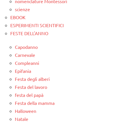
TUTORIAL
nomenclature Montessori
scienze
TUTTI GLI
EBOOK
ARGOMENTI
ESPERIMENTI SCIENTIFICI
PER ETA'
FESTE DELL'ANNO
TUTTI GLI
ARTICOLI
Capodanno
Carnevale
Compleanni
Epifania
Festa degli alberi
Festa del lavoro
festa del papà
Festa della mamma
Halloween
Natale