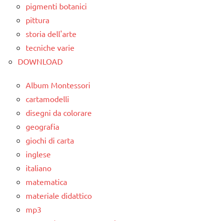
Waldorf
pigmenti botanici
TUTTI GLI
pittura
classe
ARGOMENTI
storia dell'arte
1a
PER ETA'
tecniche varie
classe
TUTTI GLI
DOWNLOAD
2a
ARTICOLI
da 0
Album Montessori
a 3
cartamodelli
anni
disegni da colorare
geografia
dai
3 ai
giochi di carta
6
inglese
anni
italiano
GUIDA
matematica
DIDATTICA
materiale didattico
WALDORF
mp3