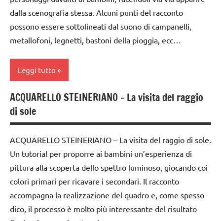
anni
PER ETA'
dalla scenografia stessa. Alcuni punti del racconto
TUTTI GLI
possono essere sottolineati dal suono di campanelli,
ARGOMENTI
dai
TUTTI GLI
PER ETA'
metallofoni, legnetti, bastoni della pioggia, ecc…
6
ARTICOLI
anni
TUTTI GLI
Leggi tutto
ARTICOLI
FESTE
DELL'ANNO
ACQUARELLO STEINERIANO – La visita del raggio
arte
GUIDA
di sole
Waldorf
DIDATTICA
WALDORF
da 0
ACQUARELLO STEINERIANO – La visita del raggio di sole.
a 3
Inverno
Un tutorial per proporre ai bambini un’esperienza di
anni
lana
pittura alla scoperta dello spettro luminoso, giocando coi
dai
cardata
colori primari per ricavare i secondari. Il racconto
3 ai
e feltro
accompagna la realizzazione del quadro e, come spesso
6
LINGUAGGIO
anni
dico, il processo è molto più interessante del risultato