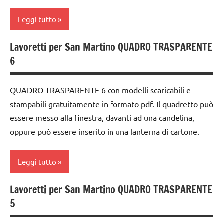
6
ARGOMENTI
DOWNLOAD
anni
PER ETA'
Leggi tutto
FESTE
decorazioni
TUTTI GLI
DELL'ANNO
natalizie
Lavoretti per San Martino QUADRO TRASPARENTE
ARTICOLI
arte
6
Waldorf
GUIDA
DOWNLOAD
DIDATTICA
carta
FESTE
WALDORF
QUADRO TRASPARENTE 6 con modelli scaricabili e
DELL'ANNO
cartamodelli
stampabili gratuitamente in formato pdf. Il quadretto può
Inverno
GUIDA
essere messo alla finestra, davanti ad una candelina,
dai
Natale
DIDATTICA
6
oppure può essere inserito in una lanterna di cartone.
WALDORF
anni
papercutting
Natale
decorazioni
Leggi tutto
PEDAGOGIE
natalizie
papercutting
STAGIONI
Lavoretti per San Martino QUADRO TRASPARENTE
DOWNLOAD
ARTE
TUTORIAL
Steiner
5
IMMAGINE
FESTE
TUTTI GLI
TUTORIAL
DELL'ANNO
arte