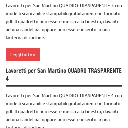
ARGOMENTI
Lavoretti per San Martino QUADRO TRASPARENTE 5 con
Waldorf
PER ETA'
TUTTI GLI
GUIDA
modelli scaricabili e stampabili gratuitamente in formato
ARGOMENTI
DIDATTICA
Autunno
TUTTI GLI
pdf. Il quadretto può essere messo alla finestra, davanti
PER ETA'
WALDORF
ARTICOLI
carta
ad una candelina, oppure può essere inserito in una
TUTTI GLI
Natale
lanterna di cartone.
cartamodelli
ARTICOLI
papercutting
classe
Leggi tutto
TUTORIAL
3a
TUTTI GLI
classe
Lavoretti per San Martino QUADRO TRASPARENTE
ARTE
ARGOMENTI
4a
4
IMMAGINE
PER ETA'
classe
arte
TUTTI GLI
5a
Lavoretti per San Martino QUADRO TRASPARENTE 4 con
Waldorf
ARTICOLI
modelli scaricabili e stampabili gratuitamente in formato
dai
Autunno
6
pdf. Il quadretto può essere messo alla finestra, davanti
anni
carta
ad una candelina, oppure può essere inserito in una
lanterna di cartone.
DOWNLOAD