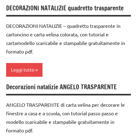
papercutting
cartamodelli
didattico
DECORAZIONI NATALIZIE quadretto trasparente
1a
per
STAGIONI
dai
settimana
Natale
6
di
TUTORIAL
DECORAZIONI NATALIZIE – quadretto trasparente in
anni
Natale
avvento
cartoncino e carta velina colorata, con tutorial e
TUTTI GLI
DOWNLOAD
STAGIONI
cartamodello scaricabile e stampabile gratuitamente in
2a
ARGOMENTI
settimana
PER ETA'
formato pdf.
FESTE
TUTTI GLI
di
DELL'ANNO
ARGOMENTI
TUTTI GLI
avvento
PER ETA'
Leggi tutto
ARTICOLI
GUIDA
arte
DIDATTICA
TUTTI GLI
Waldorf
Decorazioni natalizie ANGELO TRASPARENTE
WALDORF
ARTICOLI
arte
carta
Waldorf
Natale
ANGELO TRASPARENTE di carta velina per decorare le
cartamodelli
carta
papercutting
finestre a casa e a scuola, con tutorial passo passo e
dai
cartamodelli
TUTORIAL
modello scaricabile e stampabile gratuitamente in
6
formato pdf.
dai
TUTTI GLI
anni