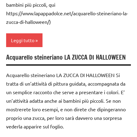
anni
carta
bambini più piccoli, qui
STAGIONI
https://www.lapappadolce.net/acquarello-steineriano-la-
DOWNLOAD
cartamodelli
tecniche
zucca-di-halloween/)
varie
FESTE
classe
DELL'ANNO
3a
TUTORIAL
Leggi tutto
GUIDA
classe
TUTTI GLI
DIDATTICA
4a
ARGOMENTI
Acquarello steineriano LA ZUCCA DI HALLOWEEN
WALDORF
acquarello
PER ETA'
classe
LAVORETTI
ARTE
5a
TUTTI GLI
Acquarello steineriano LA ZUCCA DI HALLOWEEN Si
IMMAGINE
ARTICOLI
papercutting
tratta di un’attività di pittura guidata, accompagnata da
dai
arte
6
un semplice racconto che serve a presentare i colori. E’
San
Waldorf
anni
un’attività adatta anche ai bambini più piccoli. Se non
Martino
Autunno
mostrerete loro esempi, e non direte che dipingeranno
DOWNLOAD
STAGIONI
proprio una zucca, per loro sarà davvero una sorpresa
classe
FESTE
tecniche
vederla apparire sul foglio.
3a
DELL'ANNO
varie