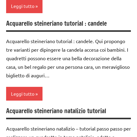
anni
Leggi tutto
STAGIONI
DOWNLOAD
TUTTI GLI
Acquarello steineriano tutorial : candele
acquarello
Epifania
ARGOMENTI
PER ETA'
ARTE
FESTE
Acquarello steineriano tutorial : candele. Qui propongo
IMMAGINE
DELL'ANNO
TUTTI GLI
tre varianti per dipingere la candela accesa coi bambini. I
ARTICOLI
arte
GUIDA
quadretti possono essere una bella decorazione della
Waldorf
DIDATTICA
casa, un bel regalo per una persona cara, un meraviglioso
WALDORF
dai
biglietto di auguri…
3 ai
Inverno
6
Leggi tutto
LAVORETTI
anni
papercutting
dai
Acquarello steineriano natalizio tutorial
acquarello
6
STAGIONI
anni
ARTE
Acquarello steineriano natalizio – tutorial passo passo per
TUTORIAL
IMMAGINE
FESTE