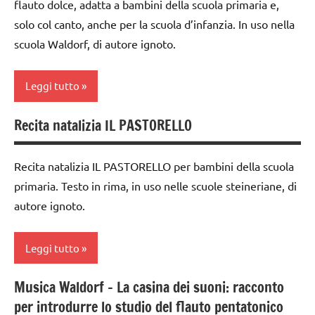
flauto dolce, adatta a bambini della scuola primaria e,
ARGOMENTI
ARGOMENTI
solo col canto, anche per la scuola d’infanzia. In uso nella
dai
acquarello
PER ETA'
PER ETA'
6
scuola Waldorf, di autore ignoto.
ARTE
TUTTI GLI
anni
TUTTI GLI
IMMAGINE
ARTICOLI
ARTICOLI
FESTE
Leggi tutto
arte
DELL'ANNO
Waldorf
Recita natalizia IL PASTORELLO
GUIDA
3a
Autunno
DIDATTICA
settimana
WALDORF
di
dai
Recita natalizia IL PASTORELLO per bambini della scuola
avvento
3 ai
primaria. Testo in rima, in uso nelle scuole steineriane, di
Halloween
6
autore ignoto.
4a
PEDAGOGIE
anni
settimana
di
STAGIONI
dai
Leggi tutto
avvento
6
Steiner
anni
arte
Musica Waldorf – La casina dei suoni: racconto
arte
TUTTI GLI
Waldorf
FESTE
per introdurre lo studio del flauto pentatonico
Waldorf
ARGOMENTI