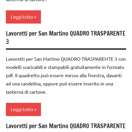
cartamodelli
FESTE
classe
Leggi tutto
DELL'ANNO
3a
GUIDA
classe
Lavoretti per San Martino QUADRO TRASPARENTE
ARTE
DIDATTICA
4a
3
IMMAGINE
WALDORF
classe
arte
LAVORETTI
5a
Lavoretti per San Martino QUADRO TRASPARENTE 3 con
Waldorf
papercutting
modelli scaricabili e stampabili gratuitamente in formato
dai
Autunno
6
pdf. Il quadretto può essere messo alla finestra, davanti
PEDAGOGIE
anni
carta
ad una candelina, oppure può essere inserito in una
San
lanterna di cartone.
DOWNLOAD
cartamodelli
Martino
FESTE
classe
STAGIONI
Leggi tutto
DELL'ANNO
3a
Steiner
GUIDA
classe
Lavoretti per San Martino QUADRO TRASPARENTE
ARTE
tecniche
DIDATTICA
4a