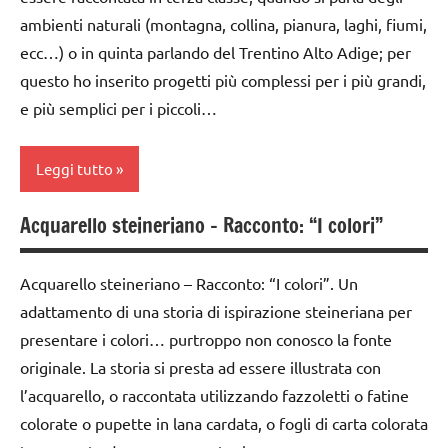
TUTTI GLI
WALDORF
ambienti naturali (montagna, collina, pianura, laghi, fiumi,
PEDAGOGIE
TUTTI GLI
ARTICOLI
ecc…) o in quinta parlando del Trentino Alto Adige; per
LINGUAGGIO
ARTICOLI
recite
questo ho inserito progetti più complessi per i più grandi,
MUSICA
e più semplici per i piccoli…
STAGIONI
Natale
Steiner
Leggi tutto
PEDAGOGIE
TUTTI GLI
recite
ARGOMENTI
Acquarello steineriano – Racconto: “I colori”
acquarello
PER ETA'
Steiner
ambienti
TUTTI GLI
Acquarello steineriano – Racconto: “I colori”. Un
TUTTI GLI
naturali
ARTICOLI
adattamento di una storia di ispirazione steineriana per
ARGOMENTI
ARTE
PER ETA'
presentare i colori… purtroppo non conosco la fonte
IMMAGINE
originale. La storia si presta ad essere illustrata con
TUTTI GLI
arte
l’acquarello, o raccontata utilizzando fazzoletti o fatine
ARTICOLI
Waldorf
colorate o pupette in lana cardata, o fogli di carta colorata