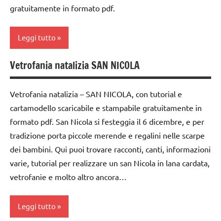
cartamodelli
per
gratuitamente in formato pdf.
Waldorf
Natale
dai
dai
6
Natale
Leggi tutto
3 ai
anni
6
racconti
Vetrofania natalizia SAN NICOLA
anni
decorazioni
1a
recite
natalizie
settimana
dai
STAGIONI
di
Vetrofania natalizia – SAN NICOLA, con tutorial e
6
DOWNLOAD
avvento
anni
cartamodello scaricabile e stampabile gratuitamente in
TUTORIAL
FESTE
formato pdf. San Nicola si festeggia il 6 dicembre, e per
2a
FESTE
DELL'ANNO
TUTTI GLI
settimana
tradizione porta piccole merende e regalini nelle scarpe
DELL'ANNO
ARGOMENTI
GUIDA
di
dei bambini. Qui puoi trovare racconti, canti, informazioni
PER ETA'
GUIDA
DIDATTICA
avvento
varie, tutorial per realizzare un san Nicola in lana cardata,
DIDATTICA
WALDORF
TUTTI GLI
arte
vetrofanie e molto altro ancora…
WALDORF
ARTICOLI
Inverno
Waldorf
Inverno
Natale
Leggi tutto
carta
materiale