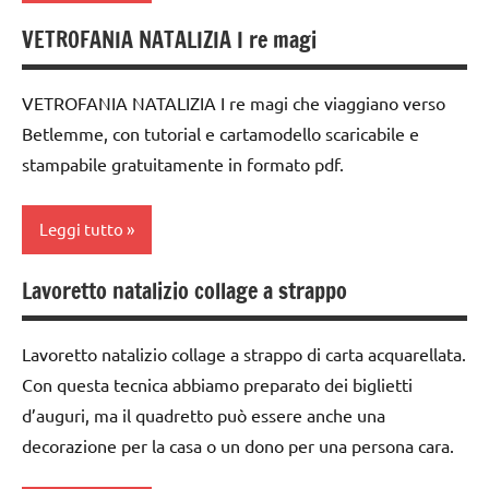
dai
6
VETROFANIA NATALIZIA I re magi
ARTE
anni
IMMAGINE
GUIDA
VETROFANIA NATALIZIA I re magi che viaggiano verso
arte
DIDATTICA
Betlemme, con tutorial e cartamodello scaricabile e
Waldorf
WALDORF
stampabile gratuitamente in formato pdf.
dai
TUTTI GLI
6
ARGOMENTI
Leggi tutto
anni
PER ETA'
FESTE
Lavoretto natalizio collage a strappo
TUTTI GLI
arte
DELL'ANNO
ARTICOLI
Waldorf
GUIDA
Lavoretto natalizio collage a strappo di carta acquarellata.
carta
DIDATTICA
Con questa tecnica abbiamo preparato dei biglietti
WALDORF
cartamodelli
d’auguri, ma il quadretto può essere anche una
Inverno
decorazione per la casa o un dono per una persona cara.
dai
6
Natale