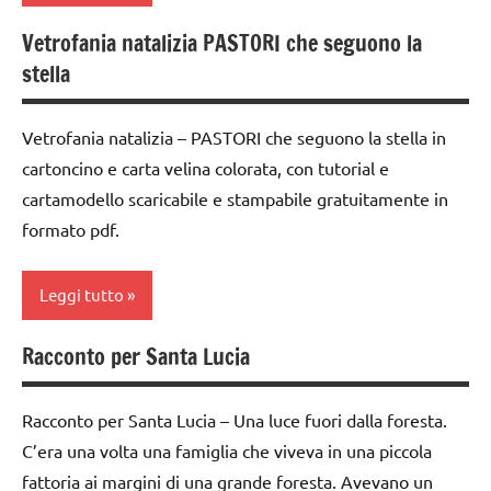
ARGOMENTI
classe
PER ETA'
4a
Vetrofania natalizia PASTORI che seguono la
TUTTI GLI
2a
ARTICOLI
stella
TUTTI GLI
settimana
classe
ARTICOLI
di
5a
avvento
Vetrofania natalizia – PASTORI che seguono la stella in
dai
cartoncino e carta velina colorata, con tutorial e
arte
6
Waldorf
cartamodello scaricabile e stampabile gratuitamente in
anni
formato pdf.
dai
GUIDA
3 ai
DIDATTICA
6
WALDORF
Leggi tutto
anni
Inverno
Racconto per Santa Lucia
dai
arte
PEDAGOGIE
6
Waldorf
anni
STAGIONI
Racconto per Santa Lucia – Una luce fuori dalla foresta.
carta
C’era una volta una famiglia che viveva in una piccola
FESTE
Steiner
cartamodelli
DELL'ANNO
fattoria ai margini di una grande foresta. Avevano un