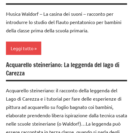
DELL'ANNO
canti
PER ETA'
dai
di
GUIDA
Musica Waldorf – La casina dei suoni – racconto per
6
TUTTI GLI
Natale
DIDATTICA
introdurre lo studio del flauto pentatonico per bambini
anni
ARTICOLI
WALDORF
della classe prima della scuola primaria.
canti
FESTE
natalizi
LINGUAGGIO
DELL'ANNO
Leggi tutto
dai
Natale
GUIDA
3 ai
DIDATTICA
racconti
6
Acquarello steineriano: La leggenda del lago di
WALDORF
arte
anni
Carezza
SCIENZE
Waldorf
Inverno
dai
scienze:
GUIDA
6
LINGUAGGIO
Acquarello steineriano: il racconto della leggenda del
piante
DIDATTICA
anni
Lago di Carezza e i tutorial per fare delle esperienze di
WALDORF
materiale
STAGIONI
pittura ad acquarello su foglio bagnato coi bambini,
FESTE
didattico
LINGUAGGIO
TUTTI GLI
DELL'ANNO
per
elaborate prendendo libera ispirazione dalla tecnica usata
ARGOMENTI
Natale
MUSICA
nelle scuole steineriane (o Waldorf)…La leggenda può
GUIDA
PER ETA'
essere raccontata in terza classe, quando si parla degli
DIDATTICA
Natale
racconti