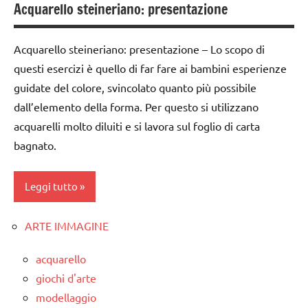
Acquarello steineriano: presentazione
3 ai
arte
6
Waldorf
anni
Acquarello steineriano: presentazione – Lo scopo di
classe
GUIDA
questi esercizi è quello di far fare ai bambini esperienze
1a
DIDATTICA
guidate del colore, svincolato quanto più possibile
classe
WALDORF
dall’elemento della forma. Per questo si utilizzano
2a
LINGUAGGIO
acquarelli molto diluiti e si lavora sul foglio di carta
dai
bagnato.
PEDAGOGIE
3 ai
6
racconti
Leggi tutto
anni
Steiner
GUIDA
ARTE IMMAGINE
TUTTI GLI
acquarello
DIDATTICA
ARGOMENTI
WALDORF
ARTE
acquarello
PER ETA'
IMMAGINE
LINGUAGGIO
giochi d'arte
TUTTI GLI
modellaggio
arte
recite
ARTICOLI