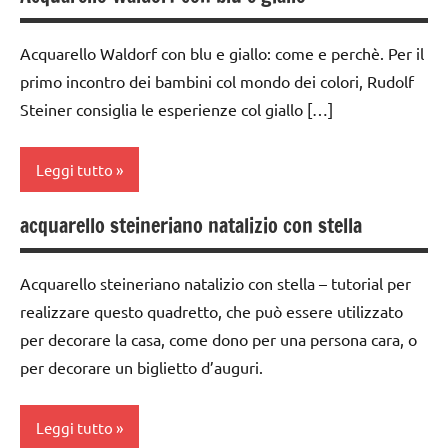
Acquarello Waldorf con blu e giallo: come e perchè. Per il
primo incontro dei bambini col mondo dei colori, Rudolf
Steiner consiglia le esperienze col giallo […]
Leggi tutto
acquarello steineriano natalizio con stella
acquarello
ARTE
Acquarello steineriano natalizio con stella – tutorial per
IMMAGINE
realizzare questo quadretto, che può essere utilizzato
arte
per decorare la casa, come dono per una persona cara, o
Waldorf
per decorare un biglietto d’auguri.
classe
1a
Leggi tutto