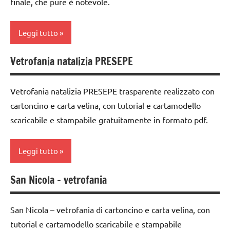
finale, che pure è notevole.
Natale
dai
6
racconti
anni
Leggi tutto
STAGIONI
FESTE
Vetrofania natalizia PRESEPE
TUTORIAL
DELL'ANNO
2a
settimana
TUTTI GLI
GUIDA
di
Vetrofania natalizia PRESEPE trasparente realizzato con
ARGOMENTI
DIDATTICA
avvento
PER ETA'
cartoncino e carta velina, con tutorial e cartamodello
WALDORF
scaricabile e stampabile gratuitamente in formato pdf.
3a
TUTTI GLI
Inverno
settimana
ARTICOLI
di
lana
Leggi tutto
avvento
cardata
e feltro
acquarello
San Nicola – vetrofania
arte
LINGUAGGIO
Waldorf
ARTE
IMMAGINE
San Nicola – vetrofania di cartoncino e carta velina, con
materiale
carta
didattico
tutorial e cartamodello scaricabile e stampabile
arte