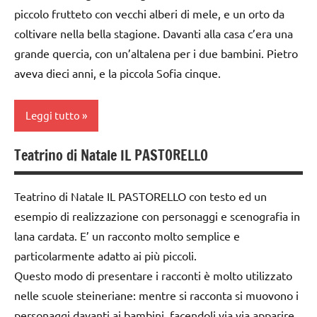
TUTTI GLI
piccolo frutteto con vecchi alberi di mele, e un orto da
dai
GUIDA
ARGOMENTI
6
coltivare nella bella stagione. Davanti alla casa c’era una
DIDATTICA
PER ETA'
anni
WALDORF
grande quercia, con un’altalena per i due bambini. Pietro
TUTTI GLI
aveva dieci anni, e la piccola Sofia cinque.
DOWNLOAD
Inverno
ARTICOLI
FESTE
lana
Leggi tutto
DELL'ANNO
cardata
e feltro
GUIDA
Teatrino di Natale IL PASTORELLO
2a
DIDATTICA
LINGUAGGIO
settimana
WALDORF
Natale
di
Teatrino di Natale IL PASTORELLO con testo ed un
Inverno
avvento
esempio di realizzazione con personaggi e scenografia in
racconti
Natale
lana cardata. E’ un racconto molto semplice e
arte
STAGIONI
Waldorf
particolarmente adatto ai più piccoli.
papercutting
TUTORIAL
Questo modo di presentare i racconti è molto utilizzato
dai
STAGIONI
nelle scuole steineriane: mentre si racconta si muovono i
3 ai
TUTTI GLI
TUTORIAL
6
personaggi davanti ai bambini, facendoli via via apparire
ARGOMENTI