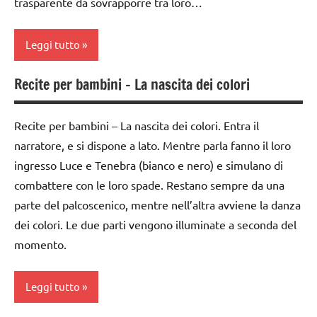
trasparente da sovrapporre tra loro…
classe
3a
Leggi tutto
classe
5a
Recite per bambini – La nascita dei colori
acquarello
GEOGRAFIA
ARTE
GUIDA
Recite per bambini – La nascita dei colori. Entra il
IMMAGINE
DIDATTICA
narratore, e si dispone a lato. Mentre parla fanno il loro
WALDORF
arte
ingresso Luce e Tenebra (bianco e nero) e simulano di
Waldorf
Italia
combattere con le loro spade. Restano sempre da una
classe
parte del palcoscenico, mentre nell’altra avviene la danza
TUTTI GLI
1a
ARGOMENTI
dei colori. Le due parti vengono illuminate a seconda del
PER ETA'
momento.
da 0
a 3
TUTTI GLI
anni
ARTICOLI
Leggi tutto
dai