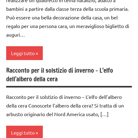
realizzare un quadretto in tema natalizio, adatto a
TUTTI GLI
DELL'ANNO
arte
bambini a partire dalla classe terza della scuola primaria.
ARGOMENTI
Waldorf
GUIDA
Può essere una bella decorazione della casa, un bel
PER ETA'
DIDATTICA
dai
regalo per una persona cara, un meraviglioso biglietto di
TUTTI GLI
WALDORF
6
auguri…
ARTICOLI
anni
Inverno
FESTE
Leggi tutto
lavoretti
DELL'ANNO
per
Racconto per il solstizio di inverno – L’elfo
Natale
GUIDA
acquarello
dell’albero della cera
DIDATTICA
Natale
ARTE
WALDORF
IMMAGINE
STAGIONI
Racconto per il solstizio di inverno – L’elfo dell’albero
Natale
arte
tecniche
della cera Conoscete l’albero della cera? Si tratta di un
PEDAGOGIE
Waldorf
varie
arbusto originario del Nord America usato, […]
Steiner
classe
TUTTI GLI
3a
ARGOMENTI
TUTTI GLI
Leggi tutto
PER ETA'