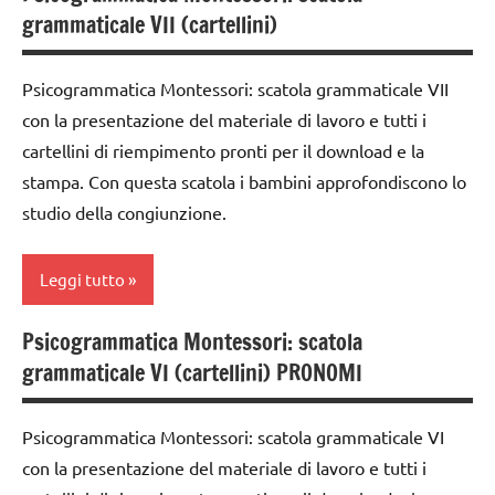
anni
materiale
grammaticale VII (cartellini)
grammaticale
didattico
grammatica
Montessori
nomenclature
Psicogrammatica Montessori: scatola grammaticale VII
GUIDA
classe
Montessori
DIDATTICA
con la presentazione del materiale di lavoro e tutti i
1a
MONTESSORI
cartellini di riempimento pronti per il download e la
psicogrammatica
classe
stampa. Con questa scatola i bambini approfondiscono lo
Montessori
LINGUAGGIO
2a
MONTESSORI
studio della congiunzione.
TUTTI GLI
classe
ARGOMENTI
materiale
3a
PER ETA'
didattico
Leggi tutto
costruire i
TUTTI GLI
nomenclature
materiali
Psicogrammatica Montessori: scatola
ARTICOLI
Montessori
analisi
Montessori
grammaticale VI (cartellini) PRONOMI
grammaticale
psicogrammatica
dai
Montessori
Montessori
6
Psicogrammatica Montessori: scatola grammaticale VI
classe
anni
TUTTI GLI
con la presentazione del materiale di lavoro e tutti i
1a
ARTICOLI
DOWNLOAD