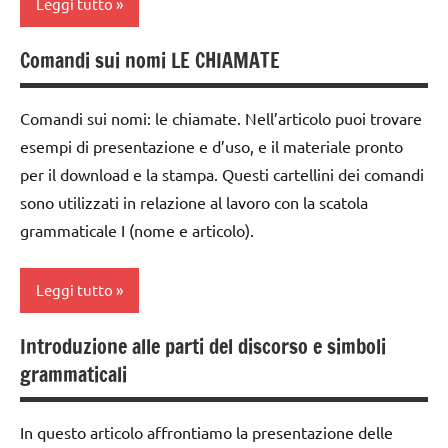
Montessori
Leggi tutto
MONTESSORI
dai
TUTTI GLI
6
materiale
Comandi sui nomi LE CHIAMATE
ARGOMENTI
analisi
anni
didattico
PER ETA'
grammaticale
DOWNLOAD
Montessori
nomenclature
Comandi sui nomi: le chiamate. Nell’articolo puoi trovare
TUTTI GLI
Montessori
esempi di presentazione e d’uso, e il materiale pronto
grammatica
ARTICOLI
classe
per il download e la stampa. Questi cartellini dei comandi
1a
psicogrammatica
GUIDA
sono utilizzati in relazione al lavoro con la scatola
Montessori
DIDATTICA
classe
grammaticale I (nome e articolo).
MONTESSORI
2a
TUTTI GLI
ARGOMENTI
LINGUAGGIO
classe
PER ETA'
Leggi tutto
MONTESSORI
3a
TUTTI GLI
materiale
costruire i
Introduzione alle parti del discorso e simboli
ARTICOLI
analisi
didattico
materiali
grammaticali
grammaticale
Montessori
nomenclature
Montessori
Montessori
dai
In questo articolo affrontiamo la presentazione delle
classe
6