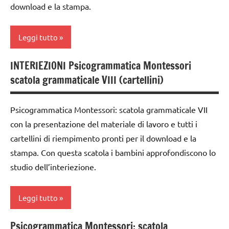
download e la stampa.
2a
classe
Leggi tutto
3a
dai
INTERIEZIONI Psicogrammatica Montessori
analisi
6
scatola grammaticale VIII (cartellini)
grammaticale
anni
Montessori
DOWNLOAD
Psicogrammatica Montessori: scatola grammaticale VII
classe
con la presentazione del materiale di lavoro e tutti i
grammatica
1a
cartellini di riempimento pronti per il download e la
GUIDA
classe
stampa. Con questa scatola i bambini approfondiscono lo
DIDATTICA
2a
studio dell’interiezione.
MONTESSORI
classe
italiano
3a
Leggi tutto
LINGUAGGIO
dai
MONTESSORI
6
Psicogrammatica Montessori: scatola
analisi