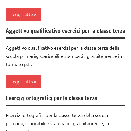
ARGOMENTI
PER ETA'
grammatica
Leggi tutto
TUTTI GLI
italiano
ARTICOLI
Aggettivo qualificativo esercizi per la classe terza
classe
LINGUAGGIO
3a
materiale
Aggettivo qualificativo esercizi per la classe terza della
dai
didattico
scuola primaria, scaricabili e stampabili gratuitamente in
6
TUTTI GLI
formato pdf.
anni
ARGOMENTI
DOWNLOAD
PER ETA'
Leggi tutto
grammatica
TUTTI GLI
ARTICOLI
Esercizi ortografici per la classe terza
italiano
classe
3a
LINGUAGGIO
Esercizi ortografici per la classe terza della scuola
dai
materiale
primaria, scaricabili e stampabili gratuitamente, in
6
didattico