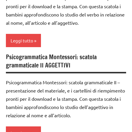
anni
nomenclature
pronti per il download e la stampa. Con questa scatola i
classe
Montessori
DOWNLOAD
bambini approfondiscono lo studio del verbo in relazione
2a
psicogrammatica
al nome, all’articolo e all’aggettivo.
grammatica
classe
Montessori
GUIDA
3a
TUTTI GLI
Leggi tutto
DIDATTICA
dai
ARGOMENTI
MONTESSORI
6
PER ETA'
Psicogrammatica Montessori: scatola
analisi
italiano
anni
grammaticale II AGGETTIVI
TUTTI GLI
grammaticale
LINGUAGGIO
DOWNLOAD
ARTICOLI
Montessori
MONTESSORI
Psicogrammatica Montessori: scatola grammaticale II –
grammatica
classe
materiale
presentazione del materiale, e i cartellini di riempimento
1a
GUIDA
didattico
pronti per il download e la stampa. Con questa scatola i
DIDATTICA
classe
bambini approfondiscono lo studio dell’aggettivo in
nomenclature
MONTESSORI
2a
Montessori
relazione al nome e all’articolo.
italiano
classe
psicogrammatica
3a
LINGUAGGIO