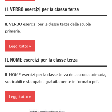
IL VERBO esercizi per la classe terza
italiano
classe
4a
LINGUAGGIO
IL VERBO esercizi per la classe terza della scuola
dai
materiale
primaria.
6
didattico
anni
TUTTI GLI
Leggi tutto
DOWNLOAD
ARGOMENTI
PER ETA'
grammatica
IL NOME esercizi per la classe terza
classe
TUTTI GLI
italiano
3a
ARTICOLI
IL NOME esercizi per la classe terza della scuola primaria,
LINGUAGGIO
dai
scaricabili e stampabili gratuitamente in formato pdf.
6
materiale
anni
didattico
Leggi tutto
DOWNLOAD
TUTTI GLI
ARGOMENTI
grammatica
classe