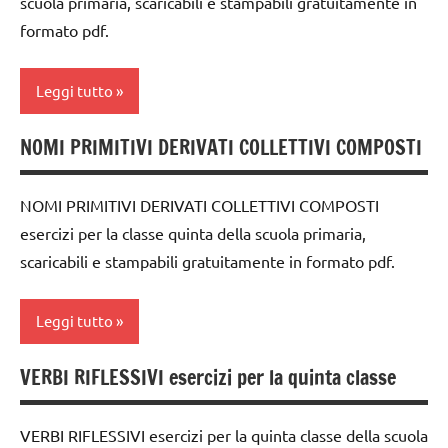
scuola primaria, scaricabili e stampabili gratuitamente in
classe
delle
formato pdf.
3a
parole
Montessori
classe
Leggi tutto
4a
TUTTI GLI
ARGOMENTI
classe
PER ETA'
NOMI PRIMITIVI DERIVATI COLLETTIVI COMPOSTI
classe
5a
5a
TUTTI GLI
dai
ARTICOLI
NOMI PRIMITIVI DERIVATI COLLETTIVI COMPOSTI
dai
6
esercizi per la classe quinta della scuola primaria,
6
anni
scaricabili e stampabili gratuitamente in formato pdf.
anni
DOWNLOAD
DOWNLOAD
grammatica
Leggi tutto
grammatica
grammatica
VERBI RIFLESSIVI esercizi per la quinta classe
italiano
Waldorf
classe
5a
LINGUAGGIO
GUIDA
VERBI RIFLESSIVI esercizi per la quinta classe della scuola
DIDATTICA
dai