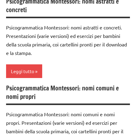
Psicogrammatica Montessori: nomi astratti e
classe
concreti
4a
dai
Psicogrammatica Montessori: nomi astratti e concreti.
6
Presentazioni (varie versioni) ed esercizi per bambini
anni
della scuola primaria, coi cartellini pronti per il download
DOWNLOAD
e la stampa.
grammatica
italiano
Leggi tutto
materiale
Psicogrammatica Montessori: nomi comuni e
didattico
analisi
nomi propri
grammaticale
TUTTI GLI
Montessori
ARGOMENTI
Psicogrammatica Montessori: nomi comuni e nomi
PER ETA'
classe
propri. Presentazioni (varie versioni) ed esercizi per
1a
TUTTI GLI
bambini della scuola primaria, coi cartellini pronti per il
ARTICOLI
classe