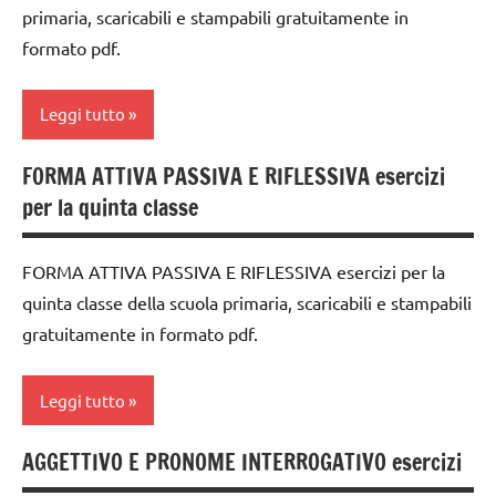
materiale
primaria, scaricabili e stampabili gratuitamente in
MONTESSORI
6
didattico
formato pdf.
anni
GUIDA
TUTTI GLI
DIDATTICA
DOWNLOAD
ARGOMENTI
WALDORF
Leggi tutto
PER ETA'
grammatica
italiano
TUTTI GLI
FORMA ATTIVA PASSIVA E RIFLESSIVA esercizi
italiano
classe
ARTICOLI
LINGUAGGIO
per la quinta classe
5a
LINGUAGGIO
LINGUAGGIO
dai
materiale
MONTESSORI
FORMA ATTIVA PASSIVA E RIFLESSIVA esercizi per la
6
didattico
quinta classe della scuola primaria, scaricabili e stampabili
anni
materiale
TUTTI GLI
gratuitamente in formato pdf.
didattico
DOWNLOAD
ARGOMENTI
psicogrammatica
PER ETA'
grammatica
Leggi tutto
Montessori
TUTTI GLI
italiano
racconti
ARTICOLI
AGGETTIVO E PRONOME INTERROGATIVO esercizi
classe
LINGUAGGIO
TUTTI GLI
5a