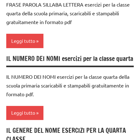
PER ETA'
FRASE PAROLA SILLABA LETTERA esercizi per la classe
6
TUTTI GLI
quarta della scuola primaria, scaricabili e stampabili
anni
ARTICOLI
gratuitamente in formato pdf
DOWNLOAD
giochi
Leggi tutto
con le
parole
IL NUMERO DEI NOMI esercizi per la classe quarta
classe
grammatica
4a
italiano
IL NUMERO DEI NOMI esercizi per la classe quarta della
dai
scuola primaria scaricabili e stampabili gratuitamente in
6
LINGUAGGIO
formato pdf.
anni
materiale
DOWNLOAD
didattico
Leggi tutto
grammatica
TUTTI GLI
ARGOMENTI
IL GENERE DEL NOME ESERCIZI PER LA QUARTA
italiano
classe
PER ETA'
CLASSE
4a