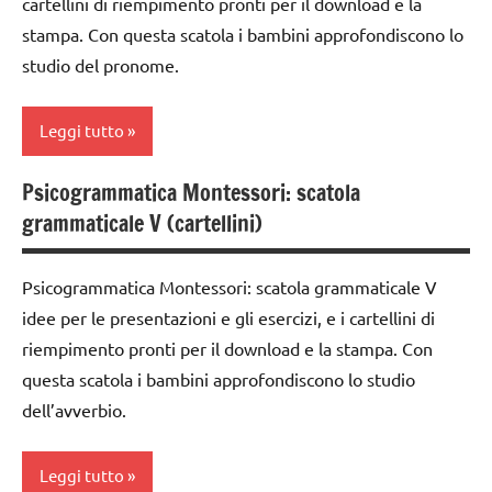
cartellini di riempimento pronti per il download e la
classe
stampa. Con questa scatola i bambini approfondiscono lo
grammatica
2a
studio del pronome.
GUIDA
classe
DIDATTICA
3a
MONTESSORI
Leggi tutto
costruire i
italiano
materiali
Psicogrammatica Montessori: scatola
analisi
Montessori
LINGUAGGIO
grammaticale V (cartellini)
grammaticale
MONTESSORI
dai
Montessori
6
materiale
Psicogrammatica Montessori: scatola grammaticale V
classe
anni
didattico
idee per le presentazioni e gli esercizi, e i cartellini di
1a
DOWNLOAD
riempimento pronti per il download e la stampa. Con
nomenclature
classe
Montessori
questa scatola i bambini approfondiscono lo studio
grammatica
2a
dell’avverbio.
psicogrammatica
GUIDA
classe
Montessori
DIDATTICA
3a
MONTESSORI
Leggi tutto
TUTTI GLI