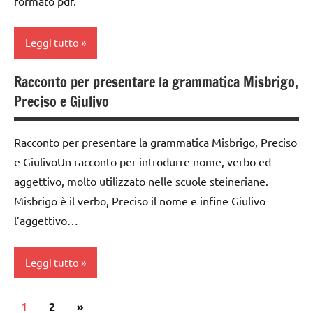
formato pdf.
anni
TUTTI GLI
DOWNLOAD
ARGOMENTI
Leggi tutto
PER ETA'
grammatica
TUTTI GLI
Racconto per presentare la grammatica Misbrigo,
italiano
classe
ARTICOLI
Preciso e Giulivo
3a
LINGUAGGIO
dai
materiale
Racconto per presentare la grammatica Misbrigo, Preciso
6
didattico
e GiulivoUn racconto per introdurre nome, verbo ed
anni
TUTTI GLI
aggettivo, molto utilizzato nelle scuole steineriane.
DOWNLOAD
ARGOMENTI
Misbrigo è il verbo, Preciso il nome e infine Giulivo
PER ETA'
grammatica
l’aggettivo…
TUTTI GLI
italiano
ARTICOLI
Leggi tutto
LINGUAGGIO
materiale
Paginazione
Articolo
1
classe
2
»
didattico