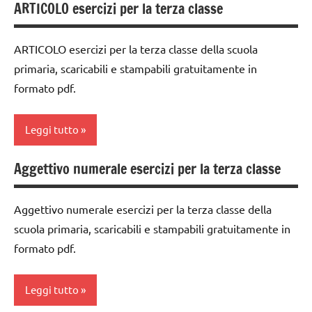
ARTICOLO esercizi per la terza classe
ARTICOLI
ARTICOLO esercizi per la terza classe della scuola
primaria, scaricabili e stampabili gratuitamente in
formato pdf.
Leggi tutto
Aggettivo numerale esercizi per la terza classe
classe
3a
Aggettivo numerale esercizi per la terza classe della
dai
scuola primaria, scaricabili e stampabili gratuitamente in
6
formato pdf.
anni
DOWNLOAD
Leggi tutto
grammatica