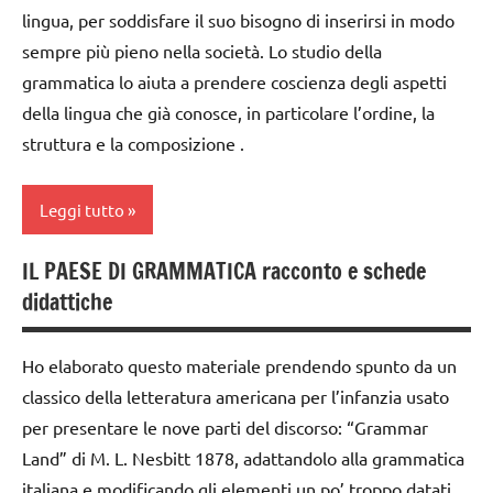
dai
lingua, per soddisfare il suo bisogno di inserirsi in modo
Montessori
3 ai
materiale
sempre più pieno nella società. Lo studio della
6
TUTTI GLI
didattico
anni
grammatica lo aiuta a prendere coscienza degli aspetti
ARGOMENTI
nomenclature
della lingua che già conosce, in particolare l’ordine, la
PER ETA'
dai
Montessori
struttura e la composizione .
6
TUTTI GLI
anni
psicogrammatica
ARTICOLI
Montessori
Leggi tutto
grammatica
TUTTI GLI
GUIDA
IL PAESE DI GRAMMATICA racconto e schede
ARGOMENTI
analisi del
DIDATTICA
PER ETA'
didattiche
periodo
MONTESSORI
Montessori
TUTTI GLI
LINGUAGGIO
ARTICOLI
Ho elaborato questo materiale prendendo spunto da un
analisi
MONTESSORI
classico della letteratura americana per l’infanzia usato
grammaticale
psicogrammatica
Montessori
per presentare le nove parti del discorso: “Grammar
Montessori
Land” di M. L. Nesbitt 1878, adattandolo alla grammatica
analisi
italiana e modificando gli elementi un po’ troppo datati
TUTTI GLI
logica