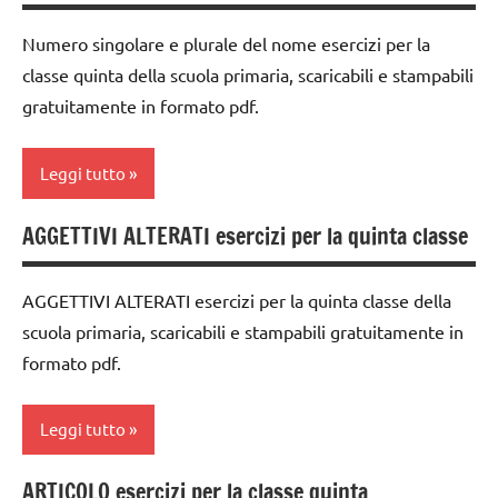
5a
LINGUAGGIO
Numero singolare e plurale del nome esercizi per la
dai
materiale
classe quinta della scuola primaria, scaricabili e stampabili
6
didattico
gratuitamente in formato pdf.
anni
TUTTI GLI
DOWNLOAD
ARGOMENTI
Leggi tutto
PER ETA'
grammatica
TUTTI GLI
AGGETTIVI ALTERATI esercizi per la quinta classe
italiano
classe
ARTICOLI
5a
LINGUAGGIO
AGGETTIVI ALTERATI esercizi per la quinta classe della
dai
materiale
scuola primaria, scaricabili e stampabili gratuitamente in
6
didattico
formato pdf.
anni
TUTTI GLI
DOWNLOAD
ARGOMENTI
Leggi tutto
PER ETA'
grammatica
TUTTI GLI
ARTICOLO esercizi per la classe quinta
italiano
classe