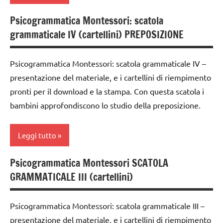
costruire i
ARGOMENTI
italiano
materiali
Psicogrammatica Montessori: scatola
PER ETA'
analisi
Montessori
LINGUAGGIO
grammaticale IV (cartellini) PREPOSIZIONE
grammaticale
TUTTI GLI
MONTESSORI
dai
Montessori
ARTICOLI
6
materiale
Psicogrammatica Montessori: scatola grammaticale IV –
classe
anni
didattico
presentazione del materiale, e i cartellini di riempimento
1a
DOWNLOAD
pronti per il download e la stampa. Con questa scatola i
nomenclature
classe
Montessori
bambini approfondiscono lo studio della preposizione.
grammatica
2a
psicogrammatica
GUIDA
classe
Montessori
Leggi tutto
DIDATTICA
3a
MONTESSORI
TUTTI GLI
costruire i
Psicogrammatica Montessori SCATOLA
ARGOMENTI
analisi
LINGUAGGIO
materiali
GRAMMATICALE III (cartellini)
PER ETA'
grammaticale
MONTESSORI
Montessori
Montessori
TUTTI GLI
materiale
dai
Psicogrammatica Montessori: scatola grammaticale III –
ARTICOLI
classe
didattico
6
presentazione del materiale, e i cartellini di riempimento
1a