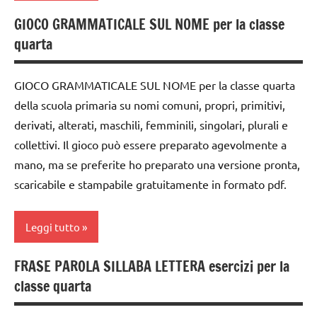
italiano
ARTICOLI
GIOCO GRAMMATICALE SUL NOME per la classe
classe
LINGUAGGIO
quarta
5a
materiale
dai
didattico
GIOCO GRAMMATICALE SUL NOME per la classe quarta
6
TUTTI GLI
della scuola primaria su nomi comuni, propri, primitivi,
anni
ARGOMENTI
derivati, alterati, maschili, femminili, singolari, plurali e
DOWNLOAD
PER ETA'
collettivi. Il gioco può essere preparato agevolmente a
grammatica
TUTTI GLI
mano, ma se preferite ho preparato una versione pronta,
ARTICOLI
scaricabile e stampabile gratuitamente in formato pdf.
italiano
LINGUAGGIO
Leggi tutto
materiale
didattico
FRASE PAROLA SILLABA LETTERA esercizi per la
classe
classe quarta
TUTTI GLI
4a
ARGOMENTI
dai