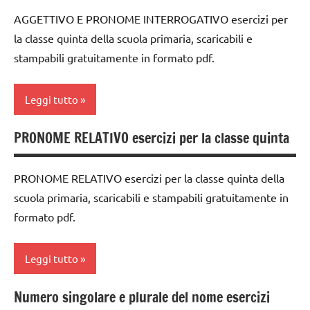
ARGOMENTI
materiale
AGGETTIVO E PRONOME INTERROGATIVO esercizi per
dai
PER ETA'
didattico
la classe quinta della scuola primaria, scaricabili e
6
TUTTI GLI
TUTTI GLI
stampabili gratuitamente in formato pdf.
anni
ARTICOLI
ARGOMENTI
DOWNLOAD
PER ETA'
Leggi tutto
grammatica
TUTTI GLI
ARTICOLI
PRONOME RELATIVO esercizi per la classe quinta
italiano
classe
5a
LINGUAGGIO
PRONOME RELATIVO esercizi per la classe quinta della
dai
materiale
scuola primaria, scaricabili e stampabili gratuitamente in
6
didattico
formato pdf.
anni
TUTTI GLI
DOWNLOAD
ARGOMENTI
Leggi tutto
PER ETA'
grammatica
TUTTI GLI
Numero singolare e plurale del nome esercizi
italiano
classe
ARTICOLI