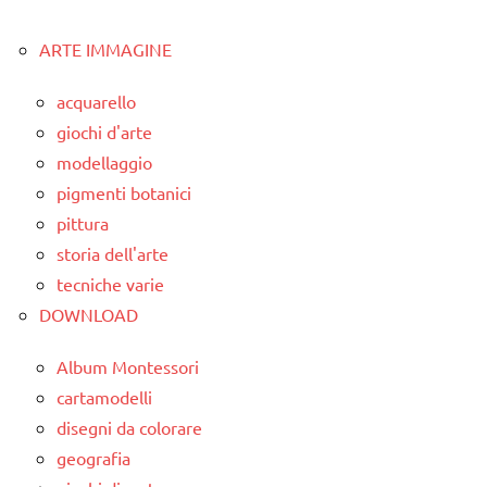
degli
3a
successivo
scrivere
articoli
ARTE IMMAGINE
grammatica
e
leggere
grammatica
acquarello
Waldorf
giochi d'arte
TUTTI GLI
ARGOMENTI
modellaggio
GUIDA
PER ETA'
DIDATTICA
pigmenti botanici
WALDORF
pittura
TUTTI GLI
ARTICOLI
storia dell'arte
LINGUAGGIO
tecniche varie
PEDAGOGIE
DOWNLOAD
racconti
Album Montessori
Steiner
cartamodelli
TUTTI GLI
disegni da colorare
ARGOMENTI
geografia
PER ETA'