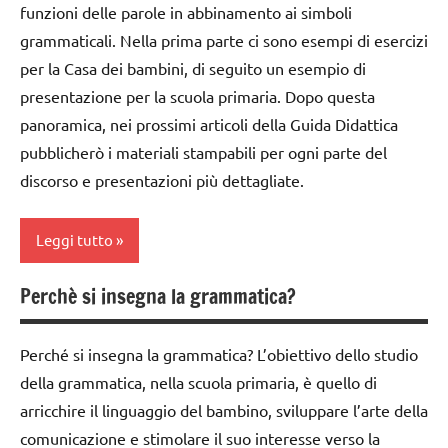
psicogrammatica
funzioni delle parole in abbinamento ai simboli
1a
anni
Montessori
grammaticali. Nella prima parte ci sono esempi di esercizi
classe
DOWNLOAD
per la Casa dei bambini, di seguito un esempio di
TUTTI GLI
2a
ARGOMENTI
presentazione per la scuola primaria. Dopo questa
grammatica
classe
PER ETA'
panoramica, nei prossimi articoli della Guida Didattica
GUIDA
3a
pubblicherò i materiali stampabili per ogni parte del
TUTTI GLI
DIDATTICA
dai
ARTICOLI
discorso e presentazioni più dettagliate.
MONTESSORI
6
italiano
anni
Leggi tutto
LINGUAGGIO
DOWNLOAD
MONTESSORI
Perchè si insegna la grammatica?
grammatica
analisi
materiale
grammaticale
GUIDA
didattico
Montessori
Perché si insegna la grammatica? L’obiettivo dello studio
DIDATTICA
della grammatica, nella scuola primaria, è quello di
nomenclature
MONTESSORI
classe
Montessori
arricchire il linguaggio del bambino, sviluppare l’arte della
1a
LINGUAGGIO
comunicazione e stimolare il suo interesse verso la
psicogrammatica
MONTESSORI