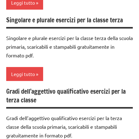
Leggi tutto
grammatica
TUTTI GLI
ARTICOLI
Singolare e plurale esercizi per la classe terza
italiano
classe
3a
LINGUAGGIO
Singolare e plurale esercizi per la classe terza della scuola
dai
materiale
primaria, scaricabili e stampabili gratuitamente in
6
didattico
formato pdf.
anni
TUTTI GLI
DOWNLOAD
ARGOMENTI
Leggi tutto
PER ETA'
grammatica
TUTTI GLI
Gradi dell’aggettivo qualificativo esercizi per la
italiano
classe
ARTICOLI
terza classe
3a
LINGUAGGIO
dai
materiale
Gradi dell’aggettivo qualificativo esercizi per la terza
6
didattico
classe della scuola primaria, scaricabili e stampabili
anni
TUTTI GLI
gratuitamente in formato pdf.
DOWNLOAD