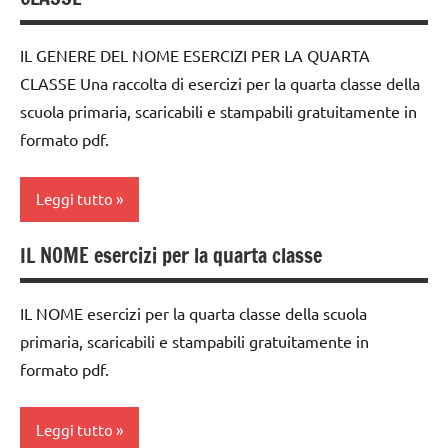
LINGUAGGIO
TUTTI GLI
dai
ARTICOLI
materiale
IL GENERE DEL NOME ESERCIZI PER LA QUARTA
6
didattico
CLASSE Una raccolta di esercizi per la quarta classe della
anni
TUTTI GLI
scuola primaria, scaricabili e stampabili gratuitamente in
DOWNLOAD
ARGOMENTI
formato pdf.
PER ETA'
grammatica
TUTTI GLI
italiano
Leggi tutto
ARTICOLI
LINGUAGGIO
IL NOME esercizi per la quarta classe
classe
materiale
4a
didattico
IL NOME esercizi per la quarta classe della scuola
dai
TUTTI GLI
primaria, scaricabili e stampabili gratuitamente in
6
ARGOMENTI
formato pdf.
anni
PER ETA'
DOWNLOAD
TUTTI GLI
Leggi tutto
ARTICOLI
grammatica