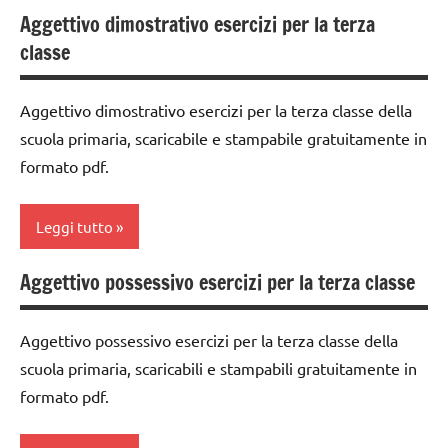
Aggettivo dimostrativo esercizi per la terza
italiano
classe
classe
3a
LINGUAGGIO
dai
materiale
Aggettivo dimostrativo esercizi per la terza classe della
6
didattico
scuola primaria, scaricabile e stampabile gratuitamente in
anni
TUTTI GLI
formato pdf.
DOWNLOAD
ARGOMENTI
PER ETA'
grammatica
Leggi tutto
TUTTI GLI
italiano
ARTICOLI
Aggettivo possessivo esercizi per la terza classe
classe
LINGUAGGIO
3a
materiale
Aggettivo possessivo esercizi per la terza classe della
dai
didattico
scuola primaria, scaricabili e stampabili gratuitamente in
6
TUTTI GLI
formato pdf.
anni
ARGOMENTI
DOWNLOAD
PER ETA'