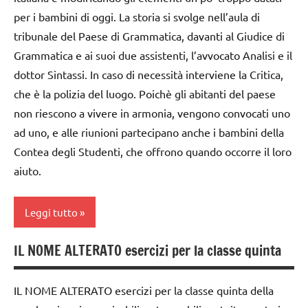
ARGOMENTI
Montessori
per i bambini di oggi. La storia si svolge nell’aula di
PER ETA'
tribunale del Paese di Grammatica, davanti al Giudice di
dai
Grammatica e ai suoi due assistenti, l’avvocato Analisi e il
TUTTI GLI
6
ARTICOLI
dottor Sintassi. In caso di necessità interviene la Critica,
anni
che è la polizia del luogo. Poichè gli abitanti del paese
grammatica
non riescono a vivere in armonia, vengono convocati uno
GUIDA
ad uno, e alle riunioni partecipano anche i bambini della
DIDATTICA
Contea degli Studenti, che offrono quando occorre il loro
MONTESSORI
aiuto.
LINGUAGGIO
Leggi tutto
LINGUAGGIO
MONTESSORI
IL NOME ALTERATO esercizi per la classe quinta
analisi
psicogrammatica
grammaticale
Montessori
Montessori
IL NOME ALTERATO esercizi per la classe quinta della
studio