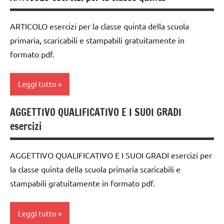
ARTICOLI
5a
LINGUAGGIO
ARTICOLO esercizi per la classe quinta della scuola
dai
materiale
primaria, scaricabili e stampabili gratuitamente in
6
didattico
formato pdf.
anni
TUTTI GLI
DOWNLOAD
ARGOMENTI
Leggi tutto
PER ETA'
grammatica
TUTTI GLI
AGGETTIVO QUALIFICATIVO E I SUOI GRADI
italiano
classe
ARTICOLI
esercizi
5a
LINGUAGGIO
dai
materiale
AGGETTIVO QUALIFICATIVO E I SUOI GRADI esercizi per
6
didattico
la classe quinta della scuola primaria scaricabili e
anni
TUTTI GLI
stampabili gratuitamente in formato pdf.
DOWNLOAD
ARGOMENTI
PER ETA'
grammatica
Leggi tutto
TUTTI GLI