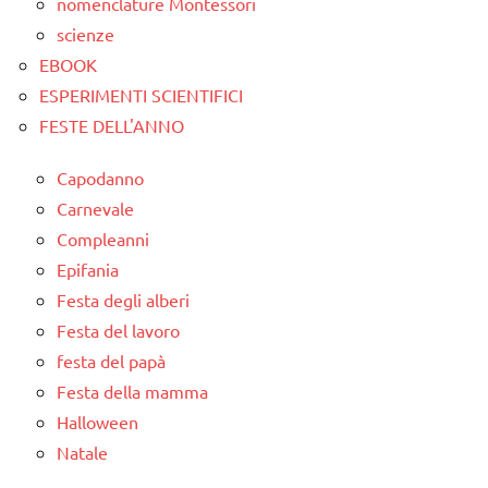
ARGOMENTI
nomenclature Montessori
PER ETA'
scienze
EBOOK
TUTTI GLI
ESPERIMENTI SCIENTIFICI
ARTICOLI
FESTE DELL'ANNO
Capodanno
Carnevale
Compleanni
Epifania
Festa degli alberi
Festa del lavoro
festa del papà
Festa della mamma
Halloween
Natale