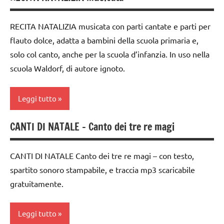
2a
FESTE
di
classe
DELL'ANNO
Natale
RECITA NATALIZIA musicata con parti cantate e parti per
3a
flauto dolce, adatta a bambini della scuola primaria e,
INGLESE
canti
classe
solo col canto, anche per la scuola d’infanzia. In uso nella
natalizi
MUSICA
4a
scuola Waldorf, di autore ignoto.
classe
Natale
classe
3a
5a
Leggi tutto
TUTTI GLI
classe
ARGOMENTI
dai
4a
PER ETA'
CANTI DI NATALE – Canto dei tre re magi
3 ai
3a
classe
6
settimana
TUTTI GLI
5a
anni
di
ARTICOLI
CANTI DI NATALE Canto dei tre re magi – con testo,
avvento
FESTE
FESTE
spartito sonoro stampabile, e traccia mp3 scaricabile
DELL'ANNO
DELL'ANNO
gratuitamente.
4a
settimana
INGLESE
INGLESE
di
Leggi tutto
MUSICA
MUSICA
avvento