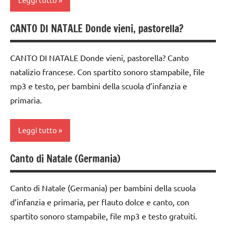
1a-5a
anni
TUTTI GLI
dai
FESTE
CANTO DI NATALE Donde vieni, pastorella?
ARTICOLI
canti
3 ai
DELL'ANNO
di
6
INGLESE
Natale
anni
CANTO DI NATALE Donde vieni, pastorella? Canto
natalizio francese. Con spartito sonoro stampabile, file
MUSICA
canti
FESTE
mp3 e testo, per bambini della scuola d’infanzia e
natalizi
DELL'ANNO
Natale
primaria.
classi
MUSICA
TUTTI GLI
1a-5a
ARGOMENTI
Natale
Leggi tutto
PER ETA'
dai
TUTTI GLI
3 ai
TUTTI GLI
Canto di Natale (Germania)
ARGOMENTI
6
canti
ARTICOLI
PER ETA'
anni
di
Natale
Canto di Natale (Germania) per bambini della scuola
TUTTI GLI
FESTE
ARTICOLI
d’infanzia e primaria, per flauto dolce e canto, con
DELL'ANNO
canti
spartito sonoro stampabile, file mp3 e testo gratuiti.
natalizi
MUSICA