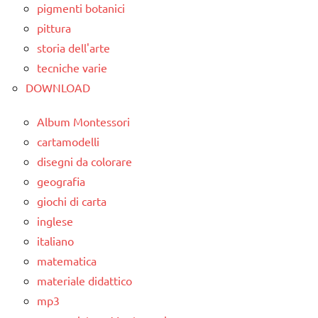
TUTTI GLI
pigmenti botanici
dai
ARGOMENTI
classe
3 ai
pittura
PER ETA'
1a
6
storia dell'arte
anni
TUTTI GLI
da 0
tecniche varie
ARTICOLI
a 3
FESTE
DOWNLOAD
anni
DELL'ANNO
Album Montessori
dai
MUSICA
cartamodelli
3 ai
Natale
disegni da colorare
6
anni
geografia
TUTTI GLI
ARGOMENTI
giochi di carta
FESTE
PER ETA'
inglese
DELL'ANNO
italiano
TUTTI GLI
MUSICA
matematica
ARTICOLI
Natale
materiale didattico
mp3
TUTTI GLI