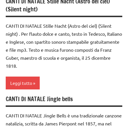
CANTI DI NATALE Stille Nacht (Astro del ciel)
canti
(Silent night)
di
Natale
CANTI DI NATALE Stille Nacht (Astro del ciel) (Silent
canti
night) . Per flauto dolce e canto, testo in Tedesco, Italiano
natalizi
e Inglese, con spartito sonoro stampabile gratuitamente
dai
e file mp3. Testo e musica furono composti da Franz
3 ai
Guber, maestro di scuola e organista, il 25 dicembre
6
anni
1818.
dai
Leggi tutto
6
anni
CANTI DI NATALE Jingle bells
canti
DOWNLOAD
di
FESTE
Natale
CANTI DI NATALE Jingle Bells è una tradizionale canzone
DELL'ANNO
natalizia, scritta da James Pierpont nel 1857, ma nel
canti