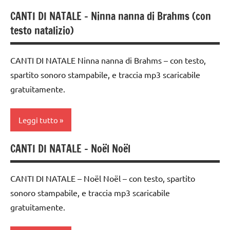
classe
CANTI DI NATALE – Ninna nanna di Brahms (con
canti
2a
testo natalizio)
di
classe
Natale
3a
CANTI DI NATALE Ninna nanna di Brahms – con testo,
canti
classe
spartito sonoro stampabile, e traccia mp3 scaricabile
natalizi
4a
gratuitamente.
classe
classe
1a
5a
Leggi tutto
classe
dai
2a
CANTI DI NATALE – Noël Noël
3 ai
canti
classi
6
di
1a-5a
anni
Natale
CANTI DI NATALE – Noël Noël – con testo, spartito
dai
FESTE
sonoro stampabile, e traccia mp3 scaricabile
canti
3 ai
DELL'ANNO
gratuitamente.
natalizi
6
INGLESE
anni
classi