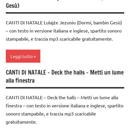
classe
DELL'ANNO
FESTE
Gesù)
di
2a
DELL'ANNO
Natale
GUIDA
dai
DIDATTICA
MUSICA
CANTI DI NATALE Lulajże Jezuniu (Dormi, bambin Gesù)
canti
3 ai
WALDORF
– con testo in versione italiana e inglese, spartito sonoro
natalizi
Natale
6
stampabile, e traccia mp3 scaricabile gratuitamente.
LINGUAGGIO
anni
classe
TUTTI GLI
1a
MUSICA
ARGOMENTI
Epifania
Leggi tutto
PER ETA'
classe
Natale
FESTE
2a
TUTTI GLI
DELL'ANNO
CANTI DI NATALE – Deck the halls – Metti un lume
PEDAGOGIE
canti
ARTICOLI
dai
alla finestra
MUSICA
di
recite
3 ai
Natale
Natale
6
Steiner
CANTI DI NATALE – Deck the halls – Metti un lume alla
anni
canti
TUTTI GLI
TUTTI GLI
finestra – con testo in versione italiana e inglese, spartito
natalizi
ARGOMENTI
FESTE
ARGOMENTI
sonoro stampabile, e traccia mp3 scaricabile
PER ETA'
DELL'ANNO
classi
PER ETA'
gratuitamente.
1a-5a
TUTTI GLI
MUSICA
TUTTI GLI