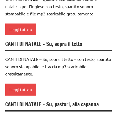
DELL'ANNO
canti
natalizia per l’Inglese con testo, spartito sonoro
natalizi
MUSICA
stampabile e file mp3 scaricabile gratuitamente.
classi
Natale
1a-5a
Leggi tutto
TUTTI GLI
dai
ARGOMENTI
3 ai
PER ETA'
CANTI DI NATALE – Su, sopra il tetto
6
canti
anni
di
TUTTI GLI
Natale
ARTICOLI
CANTI DI NATALE – Su, sopra il tetto – con testo, spartito
DOWNLOAD
sonoro stampabile, e traccia mp3 scaricabile
canti
FESTE
gratuitamente.
natalizi
DELL'ANNO
classe
INGLESE
Leggi tutto
1a
inglese
classe
CANTI DI NATALE – Su, pastori, alla capanna
canti
2a
materiale
di
didattico
dai