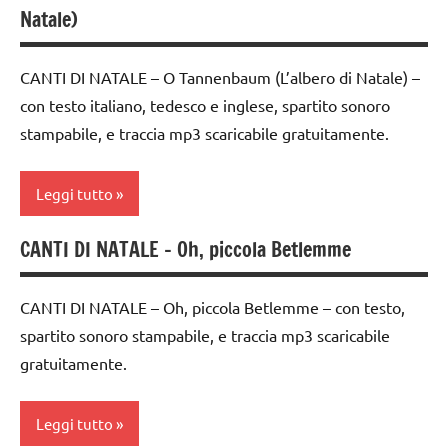
PER ETA'
Natale)
anni
di
Natale
TUTTI GLI
FESTE
ARTICOLI
CANTI DI NATALE – O Tannenbaum (L’albero di Natale) –
DELL'ANNO
canti
con testo italiano, tedesco e inglese, spartito sonoro
natalizi
MUSICA
stampabile, e traccia mp3 scaricabile gratuitamente.
DOWNLOAD
Natale
FESTE
Leggi tutto
TUTTI GLI
DELL'ANNO
ARGOMENTI
PER ETA'
materiale
CANTI DI NATALE – Oh, piccola Betlemme
canti
didattico
di
TUTTI GLI
Natale
ARTICOLI
mp3
CANTI DI NATALE – Oh, piccola Betlemme – con testo,
spartito sonoro stampabile, e traccia mp3 scaricabile
canti
Natale
gratuitamente.
natalizi
TUTTI GLI
classe
ARTICOLI
Leggi tutto
1a