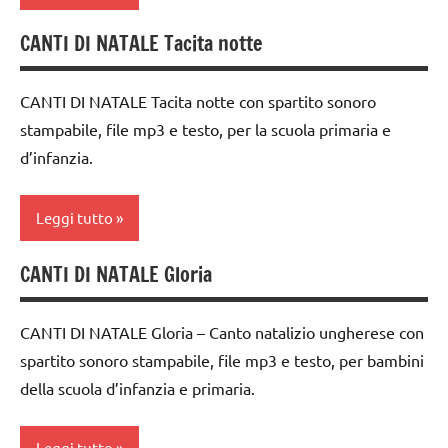
PER ETA'
classe
MUSICA
CANTI DI NATALE Tacita notte
TUTTI GLI
canti
2a
Natale
ARTICOLI
di
classe
Natale
CANTI DI NATALE Tacita notte con spartito sonoro
TUTTI GLI
3a
stampabile, file mp3 e testo, per la scuola primaria e
ARGOMENTI
canti
dai
PER ETA'
d’infanzia.
natalizi
3 ai
TUTTI GLI
classe
6
ARTICOLI
Leggi tutto
1a
anni
classe
FESTE
CANTI DI NATALE Gloria
canti
2a
DELL'ANNO
di
classe
MUSICA
Natale
CANTI DI NATALE Gloria – Canto natalizio ungherese con
3a
spartito sonoro stampabile, file mp3 e testo, per bambini
Natale
canti
dai
della scuola d’infanzia e primaria.
natalizi
TUTTI GLI
3 ai
ARGOMENTI
classi
6
PER ETA'
Leggi tutto