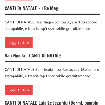
Natale
Natale
arte
CANTI DI NATALE – I Re Magi
canti
Waldorf
TUTTI GLI
TUTTI GLI
di
ARGOMENTI
ARGOMENTI
Natale
canti
CANTI DI NATALE I Re Magi – con testo, spartito sonoro
PER ETA'
PER ETA'
di
stampabile, e traccia mp3 scaricabile gratuitamente.
canti
Natale
TUTTI GLI
TUTTI GLI
natalizi
ARTICOLI
ARTICOLI
canti
Leggi tutto
classe
natalizi
1a
San Nicola – CANTI DI NATALE
dai
canti
classe
3 ai
di
2a
6
Natale
CANTI DI NATALE San Nicola – con testo, spartito sonoro
anni
dai
stampabile, e traccia mp3 scaricabile gratuitamente.
canti
3 ai
dai
natalizi
6
6
Leggi tutto
anni
classe
anni
1a
Epifania
CANTI DI NATALE Lulajże Jezuniu (Dormi, bambin
FESTE
canti