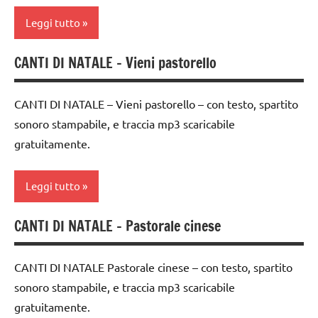
ARTICOLI
dai
ARTICOLI
Natale
Leggi tutto
3 ai
6
TUTTI GLI
CANTI DI NATALE – Vieni pastorello
anni
ARGOMENTI
canti
PER ETA'
di
FESTE
Natale
CANTI DI NATALE – Vieni pastorello – con testo, spartito
DELL'ANNO
TUTTI GLI
sonoro stampabile, e traccia mp3 scaricabile
ARTICOLI
canti
INGLESE
gratuitamente.
natalizi
MUSICA
classi
Leggi tutto
Natale
1a-5a
TUTTI GLI
dai
CANTI DI NATALE – Pastorale cinese
canti
ARGOMENTI
3 ai
di
PER ETA'
6
Natale
anni
CANTI DI NATALE Pastorale cinese – con testo, spartito
TUTTI GLI
sonoro stampabile, e traccia mp3 scaricabile
canti
ARTICOLI
FESTE
gratuitamente.
natalizi
DELL'ANNO