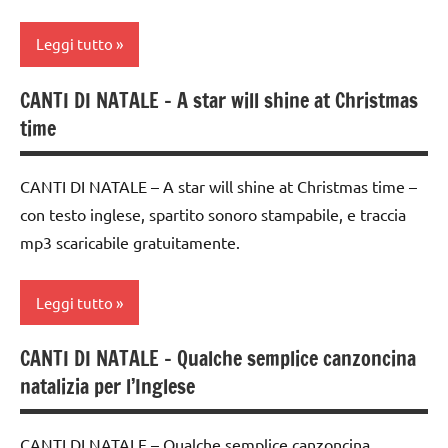
classi
INGLESE
Leggi tutto
1a-5a
MUSICA
dai
CANTI DI NATALE – A star will shine at Christmas
Natale
canti
3 ai
time
di
6
TUTTI GLI
Natale
anni
ARGOMENTI
CANTI DI NATALE – A star will shine at Christmas time –
PER ETA'
canti
FESTE
con testo inglese, spartito sonoro stampabile, e traccia
natalizi
DELL'ANNO
TUTTI GLI
mp3 scaricabile gratuitamente.
ARTICOLI
classi
MUSICA
1a-5a
Natale
Leggi tutto
dai
TUTTI GLI
3 ai
CANTI DI NATALE – Qualche semplice canzoncina
ARGOMENTI
6
canti
PER ETA'
natalizia per l’Inglese
anni
di
Natale
TUTTI GLI
FESTE
ARTICOLI
CANTI DI NATALE – Qualche semplice canzoncina