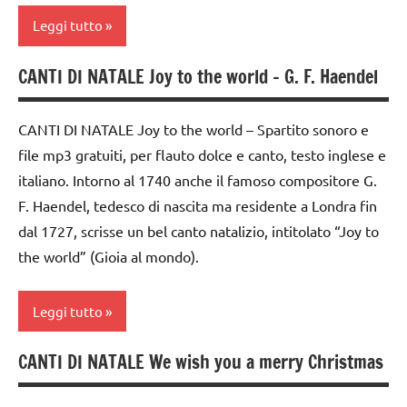
classi
MUSICA
Leggi tutto
1a-5a
Natale
dai
CANTI DI NATALE Joy to the world – G. F. Haendel
TUTTI GLI
canti
3 ai
ARGOMENTI
di
6
PER ETA'
Natale
anni
CANTI DI NATALE Joy to the world – Spartito sonoro e
file mp3 gratuiti, per flauto dolce e canto, testo inglese e
TUTTI GLI
canti
FESTE
ARTICOLI
italiano. Intorno al 1740 anche il famoso compositore G.
natalizi
DELL'ANNO
F. Haendel, tedesco di nascita ma residente a Londra fin
classe
MUSICA
dal 1727, scrisse un bel canto natalizio, intitolato “Joy to
1a
Natale
the world” (Gioia al mondo).
classe
TUTTI GLI
2a
ARGOMENTI
Leggi tutto
classe
PER ETA'
3a
CANTI DI NATALE We wish you a merry Christmas
TUTTI GLI
canti
dai
ARTICOLI
di
3 ai