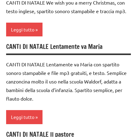
Natale
CANTI DI NATALE We wish you a merry Christmas, con
6
testo inglese, spartito sonoro stampabile e traccia mp3.
canti
anni
natalizi
FESTE
Leggi tutto
classe
DELL'ANNO
3a
MUSICA
CANTI DI NATALE Lentamente va Maria
canti
classe
di
Natale
4a
Natale
CANTI DI NATALE Lentamente va Maria con spartito
TUTTI GLI
classe
sonoro stampabile e file mp3 gratuiti, e testo. Semplice
canti
ARGOMENTI
5a
canzoncina molto il uso nella scuola Waldorf, adatta a
natalizi
PER ETA'
FESTE
bambini della scuola d’infanzia. Spartito semplice, per
classe
TUTTI GLI
DELL'ANNO
flauto dolce.
3a
ARTICOLI
INGLESE
classe
Leggi tutto
MUSICA
4a
Natale
classe
CANTI DI NATALE Il pastore
canti