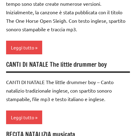
materiale
tempo sono state create numerose versioni.
natalizi
didattico
Inizialmente, la canzone è stata pubblicata con il titolo
classe
mp3
The One Horse Open Sleigh. Con testo inglese, spartito
1a
sonoro stampabile e traccia mp3.
Natale
classe
2a
TUTTI GLI
Leggi tutto
ARGOMENTI
classe
PER ETA'
3a
CANTI DI NATALE The little drummer boy
canti
TUTTI GLI
classe
di
ARTICOLI
4a
Natale
CANTI DI NATALE The little drummer boy – Canto
natalizio tradizionale inglese, con spartito sonoro
classe
canti
5a
stampabile, file mp3 e testo italiano e inglese.
natalizi
dai
classe
3 ai
Leggi tutto
1a
6
classe
anni
RECITA NATALIZIA musicata
canti