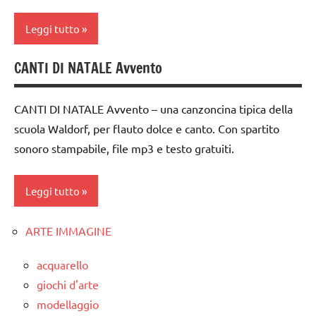
classe
Natale
Leggi tutto
1a
TUTTI GLI
classe
CANTI DI NATALE Avvento
ARGOMENTI
canti
2a
PER ETA'
di
classe
Natale
CANTI DI NATALE Avvento – una canzoncina tipica della
TUTTI GLI
3a
ARTICOLI
scuola Waldorf, per flauto dolce e canto. Con spartito
canti
dai
sonoro stampabile, file mp3 e testo gratuiti.
natalizi
3 ai
classe
6
Leggi tutto
1a
anni
classe
FESTE
ARTE IMMAGINE
canti
2a
DELL'ANNO
di
da 0
acquarello
MUSICA
Natale
a 3
giochi d'arte
Natale
canti
anni
modellaggio
natalizi