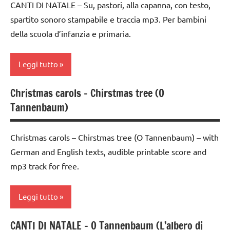
Natale
CANTI DI NATALE – Su, pastori, alla capanna, con testo,
3 ai
MUSICA
spartito sonoro stampabile e traccia mp3. Per bambini
canti
6
Natale
della scuola d’infanzia e primaria.
natalizi
anni
TUTTI GLI
classi
FESTE
ARGOMENTI
Leggi tutto
1a-5a
DELL'ANNO
PER ETA'
dai
INGLESE
Christmas carols – Chirstmas tree (O
TUTTI GLI
canti
3 ai
Tannenbaum)
MUSICA
ARTICOLI
di
6
Natale
anni
Natale
Christmas carols – Chirstmas tree (O Tannenbaum) – with
canti
FESTE
TUTTI GLI
German and English texts, audible printable score and
natalizi
DELL'ANNO
ARGOMENTI
mp3 track for free.
PER ETA'
classi
MUSICA
1a-5a
TUTTI GLI
Natale
Leggi tutto
ARTICOLI
dai
TUTTI GLI
3 ai
CANTI DI NATALE – O Tannenbaum (L’albero di
ARGOMENTI
6
canti