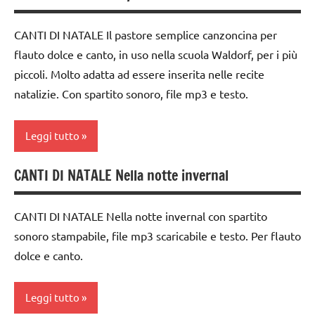
5a
TUTTI GLI
di
ARGOMENTI
FESTE
Natale
CANTI DI NATALE Il pastore semplice canzoncina per
PER ETA'
DELL'ANNO
flauto dolce e canto, in uso nella scuola Waldorf, per i più
canti
TUTTI GLI
piccoli. Molto adatta ad essere inserita nelle recite
INGLESE
natalizi
ARTICOLI
natalizie. Con spartito sonoro, file mp3 e testo.
MUSICA
classe
1a
Natale
Leggi tutto
classe
TUTTI GLI
2a
ARGOMENTI
CANTI DI NATALE Nella notte invernal
canti
PER ETA'
da 0
di
a 3
Natale
TUTTI GLI
CANTI DI NATALE Nella notte invernal con spartito
anni
ARTICOLI
sonoro stampabile, file mp3 scaricabile e testo. Per flauto
canti
dai
dolce e canto.
natalizi
3 ai
6
classe
Leggi tutto
anni
1a