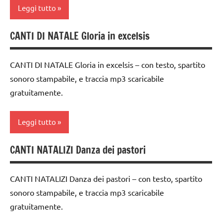
Leggi tutto
1a-5a
MUSICA
dai
6
dai
Natale
CANTI DI NATALE Gloria in excelsis
canti
anni
3 ai
TUTTI GLI
di
6
FESTE
ARGOMENTI
Natale
anni
CANTI DI NATALE Gloria in excelsis – con testo, spartito
DELL'ANNO
PER ETA'
sonoro stampabile, e traccia mp3 scaricabile
canti
FESTE
MUSICA
gratuitamente.
TUTTI GLI
natalizi
DELL'ANNO
ARTICOLI
Natale
classi
MUSICA
Leggi tutto
1a-5a
TUTTI GLI
Natale
ARGOMENTI
dai
CANTI NATALIZI Danza dei pastori
PER ETA'
TUTTI GLI
canti
3 ai
ARGOMENTI
di
6
TUTTI GLI
PER ETA'
Natale
anni
CANTI NATALIZI Danza dei pastori – con testo, spartito
ARTICOLI
sonoro stampabile, e traccia mp3 scaricabile
TUTTI GLI
canti
FESTE
ARTICOLI
gratuitamente.
natalizi
DELL'ANNO