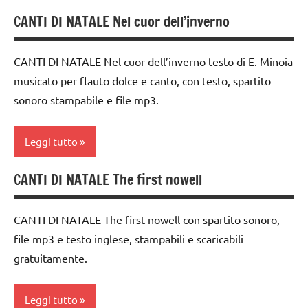
FESTE
classe
CANTI DI NATALE Nel cuor dell’inverno
canti
DELL'ANNO
2a
di
MUSICA
da 0
Natale
CANTI DI NATALE Nel cuor dell’inverno testo di E. Minoia
a 3
Natale
musicato per flauto dolce e canto, con testo, spartito
canti
anni
sonoro stampabile e file mp3.
natalizi
TUTTI GLI
dai
ARGOMENTI
classe
3 ai
PER ETA'
Leggi tutto
1a
6
anni
TUTTI GLI
classe
CANTI DI NATALE The first nowell
ARTICOLI
canti
2a
FESTE
di
DELL'ANNO
dai
Natale
CANTI DI NATALE The first nowell con spartito sonoro,
3 ai
MUSICA
file mp3 e testo inglese, stampabili e scaricabili
canti
6
Natale
gratuitamente.
natalizi
anni
TUTTI GLI
classe
FESTE
ARGOMENTI
Leggi tutto
1a
DELL'ANNO