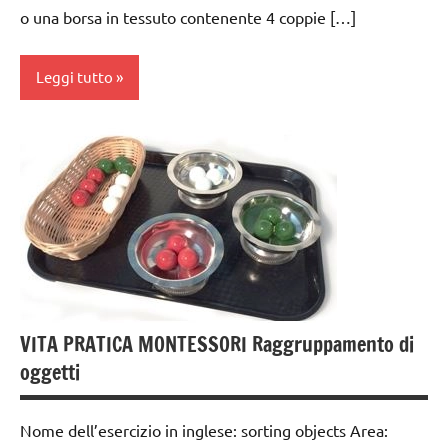
o una borsa in tessuto contenente 4 coppie […]
anni
esercizi
Leggi tutto
preliminari
e
movimenti
da 0
elementari
a 3
anni
GUIDA
DIDATTICA
dai
MONTESSORI
3 ai
6
pittura
anni
TUTTI GLI
esercizi
ARGOMENTI
VITA PRATICA MONTESSORI Raggruppamento di
preliminari
PER ETA'
oggetti
e
TUTTI GLI
movimenti
ARTICOLI
Nome dell’esercizio in inglese: sorting objects Area:
elementari