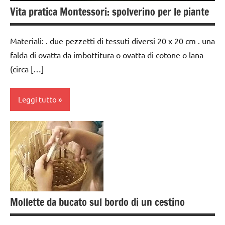
elementari
Vita pratica Montessori: spolverino per le piante
GUIDA
DIDATTICA
Materiali: . due pezzetti di tessuti diversi 20 x 20 cm . una
MONTESSORI
falda di ovatta da imbottitura o ovatta di cotone o lana
TUTTI GLI
(circa […]
ARGOMENTI
PER ETA'
Leggi tutto
TUTTI GLI
ARTICOLI
costruire i
VITA
materiali
PRATICA
Montessori
da 0
a 3
anni
Mollette da bucato sul bordo di un cestino
dai