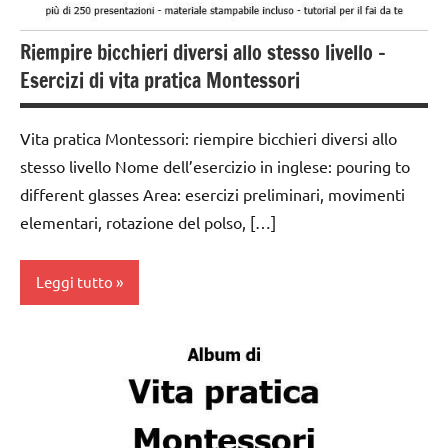
PER ETA'
Riempire bicchieri diversi allo stesso livello –
TUTTI GLI
ARTICOLI
Esercizi di vita pratica Montessori
VITA
PRATICA
Vita pratica Montessori: riempire bicchieri diversi allo
stesso livello Nome dell’esercizio in inglese: pouring to
different glasses Area: esercizi preliminari, movimenti
elementari, rotazione del polso, […]
Leggi tutto
da 0
a 3
anni
dai