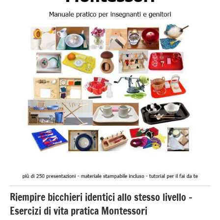
3 ai
6
anni
esercizi
preliminari
e
movimenti
elementari
GUIDA
DIDATTICA
MONTESSORI
TUTTI GLI
ARGOMENTI
PER ETA'
Riempire bicchieri identici allo stesso livello –
TUTTI GLI
ARTICOLI
Esercizi di vita pratica Montessori