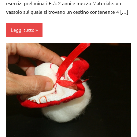
esercizi preliminari Età: 2 anni e mezzo Materiale: un
VITA
GUIDA
vassoio sul quale si trovano un cestino contenente 4 […]
PRATICA
DIDATTICA
MONTESSORI
Leggi tutto
TUTTI GLI
ARGOMENTI
PER ETA'
da 0
a 3
TUTTI GLI
anni
ARTICOLI
dai
VITA
3 ai
PRATICA
6
anni
esercizi
preliminari
e
movimenti