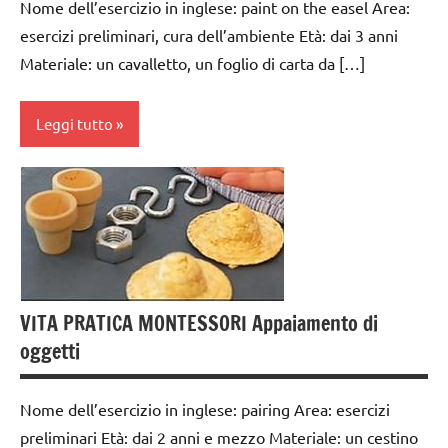
MATEMATICA
Nome dell’esercizio in inglese: paint on the easel Area:
TUTTI GLI
elementari
MONTESSORI
esercizi preliminari, cura dell’ambiente Età: dai 3 anni
ARTICOLI
GUIDA
Materiale: un cavalletto, un foglio di carta da […]
moltiplicazione
VITA
DIDATTICA
riciclare
PRATICA
MONTESSORI
Leggi tutto
TUTTI GLI
TUTTI GLI
ARGOMENTI
ARGOMENTI
ARTE
PER ETA'
PER ETA'
IMMAGINE
TUTTI GLI
TUTTI GLI
cura
ARTICOLI
ARTICOLI
dell'ambiente
VITA
VITA
da 0
PRATICA
PRATICA
VITA PRATICA MONTESSORI Appaiamento di
a 3
oggetti
anni
dai
Nome dell’esercizio in inglese: pairing Area: esercizi
3 ai
preliminari Età: dai 2 anni e mezzo Materiale: un cestino
6