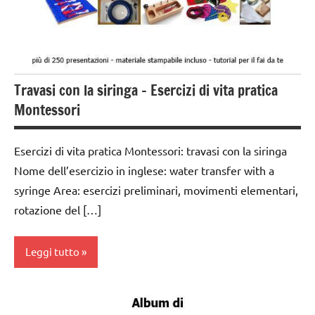
TUTTI GLI
ARGOMENTI
PER ETA'
Travasi con la siringa – Esercizi di vita pratica
TUTTI GLI
ARTICOLI
Montessori
VITA
PRATICA
Esercizi di vita pratica Montessori: travasi con la siringa
Nome dell’esercizio in inglese: water transfer with a
syringe Area: esercizi preliminari, movimenti elementari,
rotazione del […]
Leggi tutto
da 0
a 3