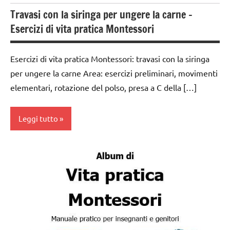
Travasi con la siringa per ungere la carne –
TUTTI GLI
ARTICOLI
Esercizi di vita pratica Montessori
VITA
PRATICA
Esercizi di vita pratica Montessori: travasi con la siringa
per ungere la carne Area: esercizi preliminari, movimenti
elementari, rotazione del polso, presa a C della […]
Leggi tutto
da 0
a 3
anni
dai
3 ai
6