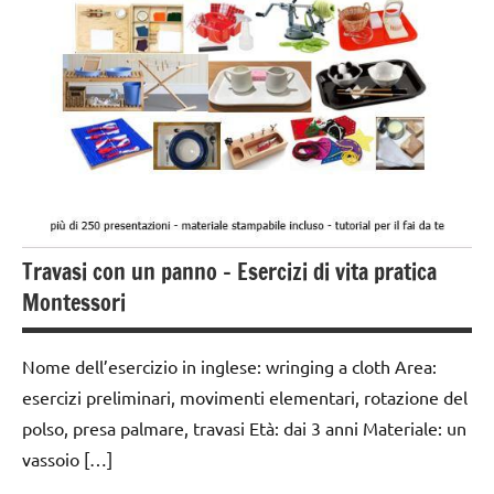
movimenti
ARTICOLI
elementari
VITA
GUIDA
PRATICA
DIDATTICA
MONTESSORI
TUTTI GLI
ARGOMENTI
PER ETA'
Travasi con un panno – Esercizi di vita pratica
TUTTI GLI
ARTICOLI
Montessori
VITA
PRATICA
Nome dell’esercizio in inglese: wringing a cloth Area:
esercizi preliminari, movimenti elementari, rotazione del
polso, presa palmare, travasi Età: dai 3 anni Materiale: un
vassoio […]