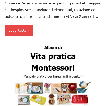
3 ai
Nome dell’esercizio in inglese: pegging a basket, pegging
6
clothespins Area: movimenti elementari, rotazione del
anni
polso, pinza a tre dita, trasferimenti Età: dai 2 anni e […]
esercizi
preliminari
Leggi tutto
e
movimenti
elementari
da 0
a 3
GUIDA
anni
DIDATTICA
MONTESSORI
dai
3 ai
TUTORIAL
6
anni
TUTTI GLI
ARGOMENTI
esercizi
PER ETA'
preliminari
e
TUTTI GLI