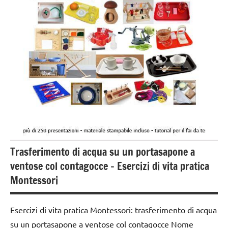
preliminari
e
movimenti
elementari
GUIDA
DIDATTICA
MONTESSORI
TUTTI GLI
ARGOMENTI
PER ETA'
Trasferimento di acqua su un portasapone a
TUTTI GLI
ARTICOLI
ventose col contagocce – Esercizi di vita pratica
Montessori
VITA
PRATICA
Esercizi di vita pratica Montessori: trasferimento di acqua
su un portasapone a ventose col contagocce Nome