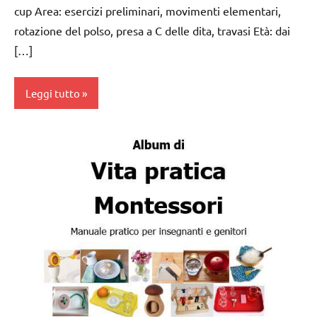
cup Area: esercizi preliminari, movimenti elementari,
rotazione del polso, presa a C delle dita, travasi Età: dai
[…]
Leggi tutto
dai
3 ai
6
anni
esercizi
preliminari
e
movimenti
elementari
GRAZIA E