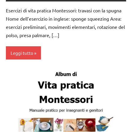
VITA
PRATICA
Esercizi di vita pratica Montessori: travasi con la spugna
Nome dell’esercizio in inglese: sponge squeezing Area:
esercizi preliminari, movimenti elementari, rotazione del
polso, presa palmare, […]
Leggi tutto
da 0
a 3
anni
dai
3 ai
6
anni
esercizi