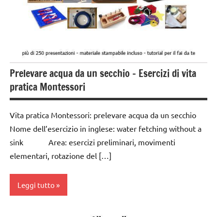
MONTESSORI
TUTTI GLI
ARGOMENTI
PER ETA'
Prelevare acqua da un secchio – Esercizi di vita
TUTTI GLI
ARTICOLI
pratica Montessori
VITA
PRATICA
Vita pratica Montessori: prelevare acqua da un secchio
Nome dell’esercizio in inglese: water fetching without a
sink Area: esercizi preliminari, movimenti
elementari, rotazione del […]
Leggi tutto
da 0