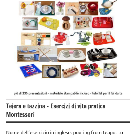
anni
esercizi
preliminari
e
movimenti
elementari
GUIDA
DIDATTICA
MONTESSORI
TUTTI GLI
ARGOMENTI
PER ETA'
Teiera e tazzina – Esercizi di vita pratica
TUTTI GLI
ARTICOLI
Montessori
VITA
PRATICA
Nome dell’esercizio in inglese: pouring from teapot to