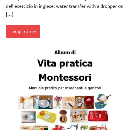
dell’esercizio in inglese: water transfer with a dropper on
[…]
Leggi tutto
da 0
a 3
anni
dai
3 ai
6
anni
esercizi
preliminari
e
movimenti