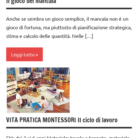
Il gioco del mancala
6
anni
Anche se sembra un gioco semplice, il mancala non è un
dai
gioco di fortuna, ma piuttosto di pianificazione strategica,
6
stima e calcolo delle quantità. Nelle […]
anni
DOWNLOAD
Leggi tutto
EDUCAZIONE
COSMICA
classi
1a-5a
esercizi
preliminari
dai
e
3 ai
movimenti
6
elementari
anni
VITA PRATICA MONTESSORI Il ciclo di lavoro
Estate
dai
6
GUIDA
Età: dai 3 ai 6 anni Materiale: tavolo o tappeto, materiale