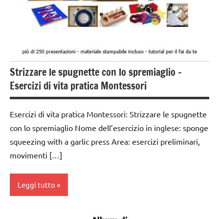
PER ETA'
TUTTI GLI
ARTICOLI
VITA
Strizzare le spugnette con lo spremiaglio –
PRATICA
Esercizi di vita pratica Montessori
Esercizi di vita pratica Montessori: Strizzare le spugnette
con lo spremiaglio Nome dell’esercizio in inglese: sponge
squeezing with a garlic press Area: esercizi preliminari,
movimenti […]
Leggi tutto
dai