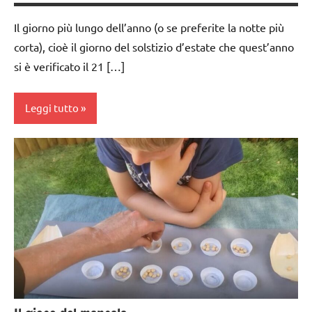
Il giorno più lungo dell’anno (o se preferite la notte più
corta), cioè il giorno del solstizio d’estate che quest’anno
si è verificato il 21 […]
Leggi tutto
acquarello
ARTE
IMMAGINE
BIOLOGIA
MONTESSORI
botanica
dai
3 ai