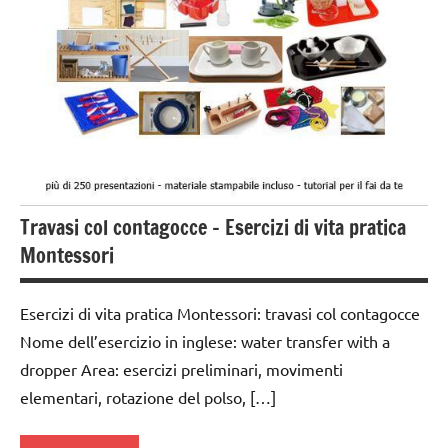
elementari
GUIDA
DIDATTICA
MONTESSORI
TUTTI GLI
ARGOMENTI
PER ETA'
Travasi col contagocce – Esercizi di vita pratica
TUTTI GLI
ARTICOLI
Montessori
VITA
PRATICA
Esercizi di vita pratica Montessori: travasi col contagocce
Nome dell’esercizio in inglese: water transfer with a
dropper Area: esercizi preliminari, movimenti
elementari, rotazione del polso, […]