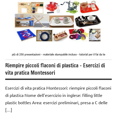
CORTESIA
GUIDA
DIDATTICA
MONTESSORI
TUTTI GLI
ARGOMENTI
PER ETA'
TUTTI GLI
Riempire piccoli flaconi di plastica – Esercizi di
ARTICOLI
vita pratica Montessori
VITA
PRATICA
Esercizi di vita pratica Montessori: riempire piccoli flaconi
di plastica Nome dell’esercizio in inglese: filling little
plastic bottles Area: esercizi preliminari, presa a C delle
[…]