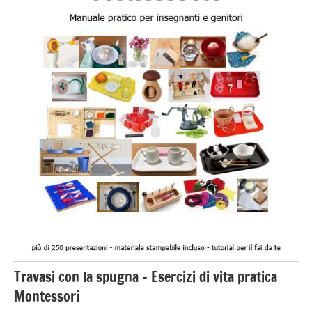
3 ai
6
anni
esercizi
preliminari
e
movimenti
elementari
GUIDA
DIDATTICA
MONTESSORI
TUTTI GLI
ARGOMENTI
PER ETA'
Travasi con la spugna – Esercizi di vita pratica
TUTTI GLI
ARTICOLI
Montessori