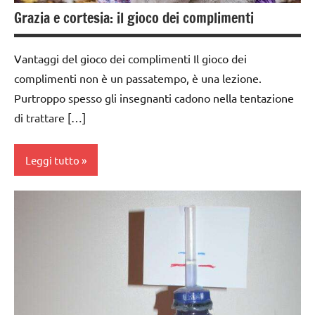
Grazia e cortesia: il gioco dei complimenti
Vantaggi del gioco dei complimenti Il gioco dei
complimenti non è un passatempo, è una lezione.
Purtroppo spesso gli insegnanti cadono nella tentazione
di trattare […]
Leggi tutto
classe
1a
classe
2a
classe
3a