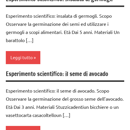
botanica
anni
ESPERIMENTI
classe
E ATTIVITA'
Esperimento scientifico: insalata di germogli. Scopo
dai
1a
STEM
6
Osservare la germinazione dei semi ed utilizzare i
classe
anni
germogli a scopi alimentari. Età Dai 5 anni. Materiali Un
ESPERIMENTI
2a
barattolo […]
SCIENTIFICI
ESPERIMENTI
classe
E ATTIVITA'
GUIDA
3a
STEM
Leggi tutto
DIDATTICA
MONTESSORI
classe
ESPERIMENTI
4a
Esperimento scientifico: il seme di avocado
SCIENTIFICI
botanica
SCIENZE
classe
GUIDA
classe
scienze:
5a
Esperimento scientifico: il seme di avocado. Scopo
DIDATTICA
1a
piante
MONTESSORI
Osservare la germinazione del grosso seme dell’avocado.
classi
classe
TUTTI GLI
Età Dai 3 anni. Materiali Stuzzicadentiun bicchiere o un
1a-5a
SCIENZE
2a
ARGOMENTI
vasettocarta casacoltelloun […]
PER ETA'
classi
scienze:
classe
medie
piante
3a
TUTTI GLI