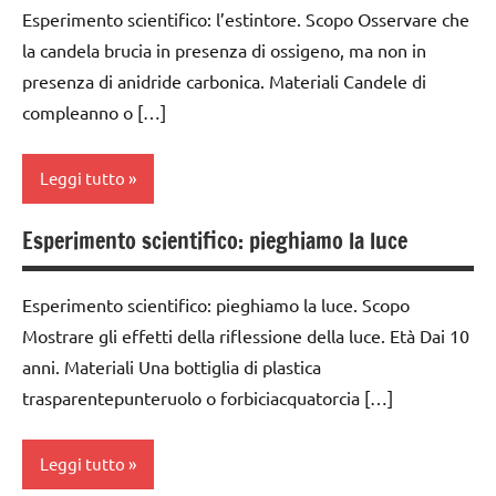
medie
Esperimento scientifico: l’estintore. Scopo Osservare che
fisica e
classe
chimica
ESPERIMENTI
la candela brucia in presenza di ossigeno, ma non in
2a
E ATTIVITA'
presenza di anidride carbonica. Materiali Candele di
TUTTI GLI
classe
STEM
compleanno o […]
ARGOMENTI
3a
PER ETA'
ESPERIMENTI
classe
SCIENTIFICI
Leggi tutto
TUTTI GLI
4a
ARTICOLI
GUIDA
classe
Esperimento scientifico: pieghiamo la luce
DIDATTICA
classe
5a
MONTESSORI
1a
dai
Esperimento scientifico: pieghiamo la luce. Scopo
SCIENZE
classe
6
Mostrare gli effetti della riflessione della luce. Età Dai 10
2a
scienze:
anni
anni. Materiali Una bottiglia di plastica
fisica e
classe
trasparentepunteruolo o forbiciacquatorcia […]
ESPERIMENTI
chimica
3a
E ATTIVITA'
TUTTI GLI
STEM
classe
Leggi tutto
ARGOMENTI
4a
ESPERIMENTI
PER ETA'