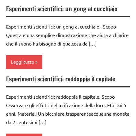
scienze:
fisica e
4a
Esperimenti scientifici: un gong al cucchiaio
fisica e
chimica
classe
chimica
classe
1a
TUTTI GLI
5a
Esperimenti scientifici: un gong al cucchiaio . Scopo
TUTTI GLI
ARGOMENTI
classe
ARGOMENTI
classi
Questa è una semplice dimostrazione che aiuta a chiarire
PER ETA'
2a
PER ETA'
1a-5a
che il suono ha bisogno di qualcosa da […]
TUTTI GLI
classe
TUTTI GLI
dai
ARTICOLI
3a
ARTICOLI
3 ai
Leggi tutto
classe
6
4a
anni
Esperimenti scientifici: raddoppia il capitale
classe
classe
dai
1a
5a
6
Esperimenti scientifici: raddoppia il capitale. Scopo
classe
anni
classi
Osservare gli effetti della rifrazione della luce. Età Dai 5
2a
1a-5a
ESPERIMENTI
anni. Materiali Un bicchiere trasparenteacquauna moneta
classe
E ATTIVITA'
da 2 centesimi […]
dai
3a
STEM
3 ai