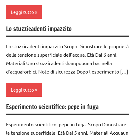
SCIENZE
DIDATTICA
classe
Leggi tutto
MONTESSORI
scienze:
4a
fisica e
SCIENZE
chimica
classe
Lo stuzzicadenti impazzito
classe
5a
scienze:
1a
TUTTI GLI
fisica e
ARGOMENTI
classi
Lo stuzzicadenti impazzito Scopo Dimostrare le proprietà
classe
chimica
PER ETA'
1a-5a
della tensione superficiale dell’acqua. Età Dai 6 anni.
2a
TUTTI GLI
Materiali Uno stuzzicadentishampoouna bacinella
TUTTI GLI
classi
classe
ARGOMENTI
d’acquaforbici. Note di sicurezza Dopo l’esperimento […]
ARTICOLI
medie
3a
PER ETA'
dai
classe
TUTTI GLI
Leggi tutto
6
4a
ARTICOLI
anni
classe
Esperimento scientifico: pepe in fuga
classe
ESPERIMENTI
5a
1a
E ATTIVITA'
STEM
classi
Esperimento scientifico: pepe in fuga. Scopo Dimostrare
classe
1a-5a
la tensione superficiale. Età Dai 5 anni. Materiali Acquaun
2a
ESPERIMENTI