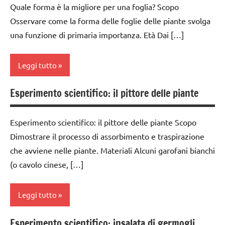
GUIDA
Quale forma è la migliore per una foglia? Scopo
fisica e
classe
DIDATTICA
Osservare come la forma delle foglie delle piante svolga
chimica
2a
MONTESSORI
una funzione di primaria importanza. Età Dai […]
TUTTI GLI
classe
SCIENZE
ARGOMENTI
3a
Leggi tutto
PER ETA'
scienze:
classe
fisica e
TUTTI GLI
4a
chimica
Esperimento scientifico: il pittore delle piante
botanica
ARTICOLI
classe
TUTTI GLI
classe
5a
ARGOMENTI
Esperimento scientifico: il pittore delle piante Scopo
3a
PER ETA'
classi
Dimostrare il processo di assorbimento e traspirazione
classe
1a-5a
che avviene nelle piante. Materiali Alcuni garofani bianchi
TUTTI GLI
4a
(o cavolo cinese, […]
ARTICOLI
classi
classe
medie
5a
Leggi tutto
dai
classi
3 ai
medie
Esperimento scientifico: insalata di germogli
6