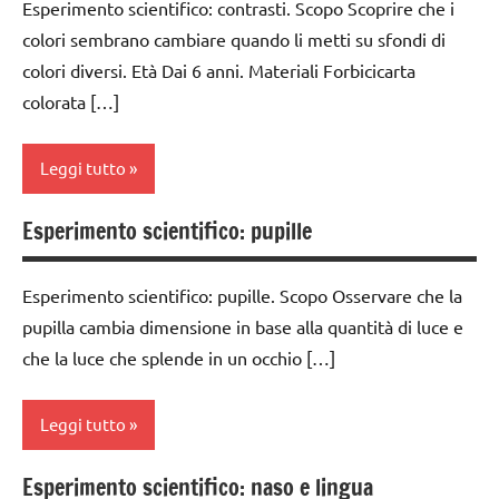
Esperimento scientifico: contrasti. Scopo Scoprire che i
TUTTI GLI
classe
DIDATTICA
ARGOMENTI
colori sembrano cambiare quando li metti su sfondi di
SCIENZE
4a
MONTESSORI
PER ETA'
colori diversi. Età Dai 6 anni. Materiali Forbicicarta
scienze:
classe
TUTTI GLI
colorata […]
TUTTI GLI
fisica e
5a
ARTICOLI
ARTICOLI
chimica
classi
Leggi tutto
TUTTI GLI
medie
ARGOMENTI
ESPERIMENTI
Esperimento scientifico: pupille
PER ETA'
classe
E ATTIVITA'
2a
TUTTI GLI
STEM
Esperimento scientifico: pupille. Scopo Osservare che la
ARTICOLI
classe
ESPERIMENTI
pupilla cambia dimensione in base alla quantità di luce e
3a
SCIENTIFICI
che la luce che splende in un occhio […]
classe
GUIDA
4a
DIDATTICA
Leggi tutto
MONTESSORI
classe
5a
Esperimento scientifico: naso e lingua
SCIENZE
classe