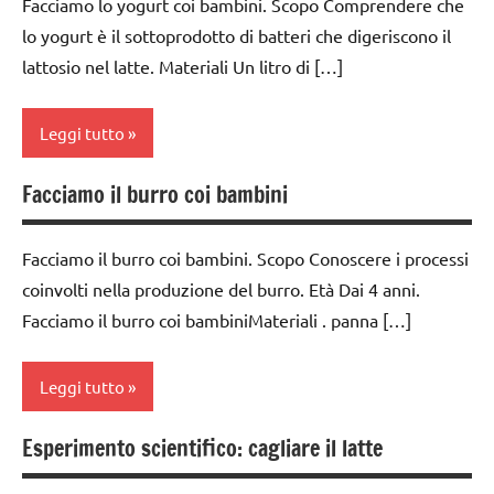
Facciamo lo yogurt coi bambini. Scopo Comprendere che
E ATTIVITA'
classe
fisica e
STEM
classi
lo yogurt è il sottoprodotto di batteri che digeriscono il
2a
chimica
1a-5a
lattosio nel latte. Materiali Un litro di […]
ESPERIMENTI
classe
TUTTI GLI
SCIENTIFICI
classi
3a
ARGOMENTI
medie
Leggi tutto
PER ETA'
GUIDA
classe
DIDATTICA
dai
4a
TUTTI GLI
Facciamo il burro coi bambini
MONTESSORI
3 ai
classe
ARTICOLI
classe
6
1a
SCIENZE
5a
anni
Facciamo il burro coi bambini. Scopo Conoscere i processi
classe
scienze:
classi
coinvolti nella produzione del burro. Età Dai 4 anni.
dai
2a
fisica e
1a-5a
6
Facciamo il burro coi bambiniMateriali . panna […]
chimica
classe
anni
classi
3a
TUTTI GLI
medie
ESPERIMENTI
Leggi tutto
ARGOMENTI
classe
E ATTIVITA'
cucinare
PER ETA'
4a
STEM
Esperimento scientifico: cagliare il latte
classe
dai
TUTTI GLI
classe
ESPERIMENTI
1a
6
ARTICOLI