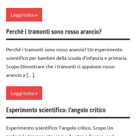
ARGOMENTI
ESPERIMENTI
classi
classe
PER ETA'
Leggi tutto
E ATTIVITA'
medie
4a
STEM
TUTTI GLI
dai
classe
Perchè i tramonti sono rosso arancio?
ARTICOLI
classe
ESPERIMENTI
3 ai
5a
1a
SCIENTIFICI
6
classi
Perchè i tramonti sono rosso arancio? Un esperimento
anni
classe
GUIDA
1a-5a
scientifico per bambini della scuola d’infanzia e primaria.
2a
DIDATTICA
dai
Scopo Dimostrare che i tramonti ci appaiono rosso-
classi
MONTESSORI
6
classe
arancio a […]
medie
anni
3a
SCIENZE
dai
ESPERIMENTI
classe
scienze:
Leggi tutto
3 ai
E ATTIVITA'
4a
piante
6
STEM
anni
classe
Esperimento scientifico: l’angolo critico
TUTTI GLI
classe
ESPERIMENTI
5a
ARGOMENTI
1a
dai
SCIENTIFICI
PER ETA'
6
classi
Esperimento scientifico: l’angolo critico. Scopo Un
classe
giardinaggio
anni
1a-5a
TUTTI GLI