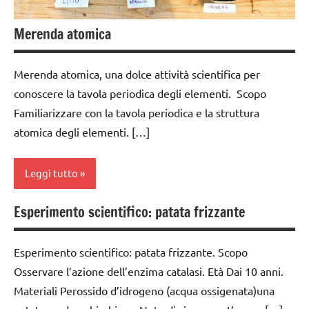
3 ai
DIDATTICA
cucinare
6
MONTESSORI
Merenda atomica
anni
ESPERIMENTI
SCIENZE
E ATTIVITA'
dai
Merenda atomica, una dolce attività scientifica per
STEM
TUTTI GLI
6
conoscere la tavola periodica degli elementi. Scopo
ARGOMENTI
anni
ESPERIMENTI
PER ETA'
Familiarizzare con la tavola periodica e la struttura
SCIENTIFICI
ESPERIMENTI
atomica degli elementi. […]
TUTTI GLI
E ATTIVITA'
GUIDA
ARTICOLI
STEM
DIDATTICA
Leggi tutto
MONTESSORI
ESPERIMENTI
SCIENTIFICI
SCIENZE
Esperimento scientifico: patata frizzante
classe
GUIDA
scienze:
3a
DIDATTICA
fisica e
Esperimento scientifico: patata frizzante. Scopo
classe
MONTESSORI
chimica
Osservare l’azione dell’enzima catalasi. Età Dai 10 anni.
4a
SCIENZE
TUTTI GLI
Materiali Perossido d’idrogeno (acqua ossigenata)una
classe
ARGOMENTI