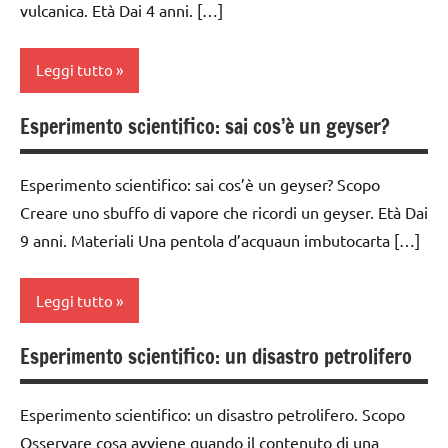
fisica e
vulcanica. Età Dai 4 anni. […]
MONTESSORI
chimica
SCIENZE
Leggi tutto
TUTTI GLI
scienze:
ARGOMENTI
fisica e
PER ETA'
Esperimento scientifico: sai cos’è un geyser?
classe
chimica
1a
TUTTI GLI
TUTTI GLI
ARTICOLI
Esperimento scientifico: sai cos’è un geyser? Scopo
classe
ARGOMENTI
Creare uno sbuffo di vapore che ricordi un geyser. Età Dai
2a
PER ETA'
9 anni. Materiali Una pentola d’acquaun imbutocarta […]
classe
TUTTI GLI
3a
ARTICOLI
Leggi tutto
classe
4a
Esperimento scientifico: un disastro petrolifero
classe
classe
3a
5a
Esperimento scientifico: un disastro petrolifero. Scopo
classe
classi
Osservare cosa avviene quando il contenuto di una
4a