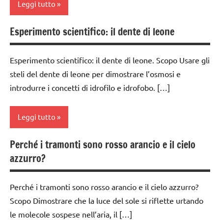
Leggi tutto
ARTICOLI
dai
TUTTI GLI
classe
6
ARGOMENTI
4a
Esperimento scientifico: il dente di leone
botanica
anni
PER ETA'
classe
classe
ESPERIMENTI
TUTTI GLI
5a
Esperimento scientifico: il dente di leone. Scopo Usare gli
1a
E ATTIVITA'
ARTICOLI
steli del dente di leone per dimostrare l’osmosi e
STEM
classi
classe
introdurre i concetti di idrofilo e idrofobo. […]
1a-5a
2a
ESPERIMENTI
SCIENTIFICI
classi
classe
Leggi tutto
medie
3a
GUIDA
DIDATTICA
dai
Perché i tramonti sono rosso arancio e il cielo
classe
classe
MONTESSORI
3 ai
4a
azzurro?
1a
6
SCIENZE
anni
classe
classe
5a
Perché i tramonti sono rosso arancio e il cielo azzurro?
scienze:
2a
dai
piante
Scopo Dimostrare che la luce del sole si riflette urtando
6
classi
classe
le molecole sospese nell’aria, il […]
anni
1a-5a
TUTTI GLI
3a