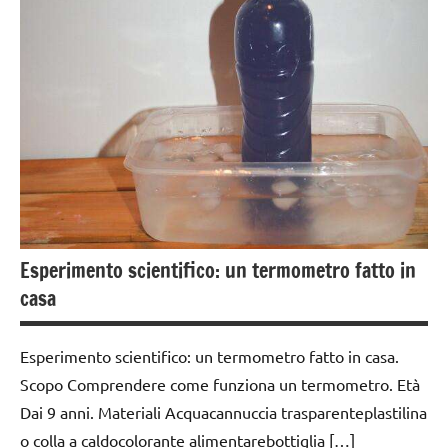
classe
4a
classe
5a
dai
3 ai
6
anni
dai
Esperimento scientifico: un termometro fatto in
6
casa
anni
GRAZIA E
Esperimento scientifico: un termometro fatto in casa.
CORTESIA
Scopo Comprendere come funziona un termometro. Età
GUIDA
Dai 9 anni. Materiali Acquacannuccia trasparenteplastilina
DIDATTICA
o colla a caldocolorante alimentarebottiglia […]