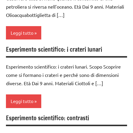
1a-5a
petroliera si riversa nell’oceano. Età Dai 9 anni. Materiali
classe
Olioacquabottiglietta di […]
dai
5a
3 ai
ESPERIMENTI
6
Leggi tutto
E ATTIVITA'
anni
STEM
Esperimento scientifico: i crateri lunari
dai
classe
ESPERIMENTI
6
3a
SCIENTIFICI
anni
Esperimento scientifico: i crateri lunari. Scopo Scoprire
classe
GUIDA
ESPERIMENTI
come si formano i crateri e perché sono di dimensioni
4a
DIDATTICA
E ATTIVITA'
diverse. Età Dai 9 anni. Materiali Ciottoli e […]
MONTESSORI
classe
STEM
5a
SCIENZE
ESPERIMENTI
Leggi tutto
ESPERIMENTI
SCIENTIFICI
scienze:
E ATTIVITA'
Esperimento scientifico: contrasti
fisica e
GUIDA
classe
STEM
chimica
DIDATTICA
3a
GUIDA
MONTESSORI