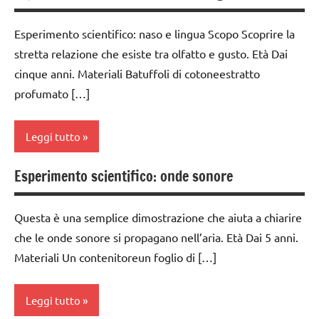
classi
3a
scienze:
1a-5a
Esperimento scientifico: naso e lingua Scopo Scoprire la
astronomia
classe
dai
stretta relazione che esiste tra olfatto e gusto. Età Dai
4a
TUTTI GLI
6
cinque anni. Materiali Batuffoli di cotoneestratto
ARGOMENTI
classe
anni
profumato […]
PER ETA'
5a
ESPERIMENTI
TUTTI GLI
ESPERIMENTI
E ATTIVITA'
Leggi tutto
ARTICOLI
E ATTIVITA'
STEM
STEM
Esperimento scientifico: onde sonore
ESPERIMENTI
classe
ESPERIMENTI
SCIENTIFICI
1a
SCIENTIFICI
Questa è una semplice dimostrazione che aiuta a chiarire
GUIDA
classe
GUIDA
DIDATTICA
che le onde sonore si propagano nell’aria. Età Dai 5 anni.
2a
DIDATTICA
MONTESSORI
Materiali Un contenitoreun foglio di […]
MONTESSORI
classe
SCIENZE
3a
SCIENZE
Leggi tutto
scienze:
classe