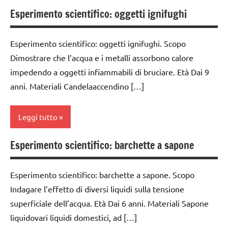
SCIENTIFICI
classe
Esperimento scientifico: oggetti ignifughi
classe
TUTTI GLI
5a
4a
GUIDA
ARTICOLI
DIDATTICA
classi
Esperimento scientifico: oggetti ignifughi. Scopo
classe
MONTESSORI
1a-5a
Dimostrare che l’acqua e i metalli assorbono calore
5a
impedendo a oggetti infiammabili di bruciare. Età Dai 9
SCIENZE
classi
classi
anni. Materiali Candelaaccendino […]
medie
medie
scienze:
fisica e
dai
ESPERIMENTI
Leggi tutto
chimica
6
E ATTIVITA'
anni
STEM
TUTTI GLI
Esperimento scientifico: barchette a sapone
classe
ARGOMENTI
ESPERIMENTI
ESPERIMENTI
1a
PER ETA'
E ATTIVITA'
SCIENTIFICI
STEM
Esperimento scientifico: barchette a sapone. Scopo
classe
TUTTI GLI
GUIDA
Indagare l’effetto di diversi liquidi sulla tensione
2a
ARTICOLI
ESPERIMENTI
DIDATTICA
superficiale dell’acqua. Età Dai 6 anni. Materiali Sapone
SCIENTIFICI
MONTESSORI
classe
liquidovari liquidi domestici, ad […]
3a
GUIDA