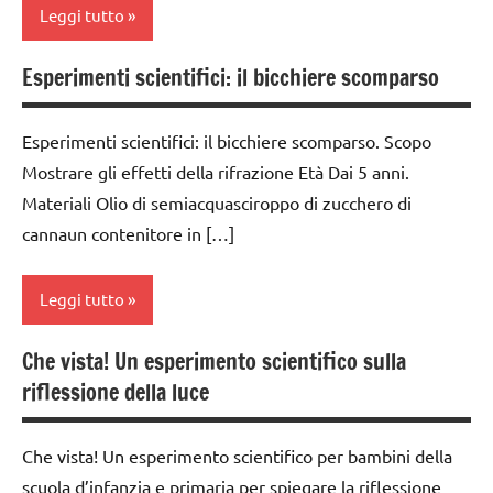
classe
6
ESPERIMENTI
Leggi tutto
4a
anni
SCIENTIFICI
classe
Esperimenti scientifici: il bicchiere scomparso
dai
GUIDA
classe
5a
6
DIDATTICA
1a
anni
MONTESSORI
classi
Esperimenti scientifici: il bicchiere scomparso. Scopo
classe
1a-5a
ESPERIMENTI
Mostrare gli effetti della rifrazione Età Dai 5 anni.
SCIENZE
2a
E ATTIVITA'
Materiali Olio di semiacquasciroppo di zucchero di
dai
TUTTI GLI
classe
STEM
cannaun contenitore in […]
3 ai
ARTICOLI
3a
6
ESPERIMENTI
anni
classe
SCIENTIFICI
Leggi tutto
4a
dai
GUIDA
6
classe
Che vista! Un esperimento scientifico sulla
DIDATTICA
classe
anni
5a
MONTESSORI
riflessione della luce
1a
ESPERIMENTI
classi
SCIENZE
classe
E ATTIVITA'
1a-5a
Che vista! Un esperimento scientifico per bambini della
2a
scienze:
STEM
scuola d’infanzia e primaria per spiegare la riflessione
dai