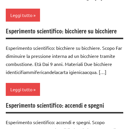
MONTESSORI
TUTTI GLI
Leggi tutto
ARGOMENTI
PER ETA'
Esperimento scientifico: bicchiere su bicchiere
classe
TUTTI GLI
3a
ARTICOLI
Esperimento scientifico: bicchiere su bicchiere. Scopo Far
classe
diminuire la pressione interna ad un bicchiere tramite
4a
combustione. Età Dai 9 anni. Materiali Due bicchiere
classe
identicifiammifericandelacarta igienicaacqua. […]
5a
classi
Leggi tutto
medie
ESPERIMENTI
Esperimento scientifico: accendi e spegni
classe
E ATTIVITA'
3a
STEM
Esperimento scientifico: accendi e spegni. Scopo
classe
ESPERIMENTI