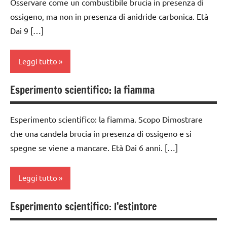
Osservare come un combustibile brucia in presenza di
4a
SCIENTIFICI
ossigeno, ma non in presenza di anidride carbonica. Età
classe
Dai 9 […]
GUIDA
5a
DIDATTICA
MONTESSORI
classi
Leggi tutto
medie
SCIENZE
ESPERIMENTI
Esperimento scientifico: la fiamma
classe
scienze:
E ATTIVITA'
3a
fisica e
STEM
chimica
Esperimento scientifico: la fiamma. Scopo Dimostrare
classe
ESPERIMENTI
che una candela brucia in presenza di ossigeno e si
4a
TUTTI GLI
SCIENTIFICI
spegne se viene a mancare. Età Dai 6 anni. […]
ARGOMENTI
classe
PER ETA'
GUIDA
5a
DIDATTICA
Leggi tutto
TUTTI GLI
MONTESSORI
classi
ARTICOLI
1a-5a
Esperimento scientifico: l’estintore
SCIENZE
classe
classi
1a
scienze: