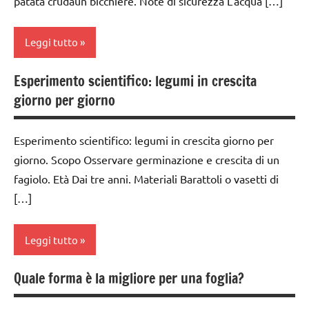
patata crudaun bicchiere. Note di sicurezza L’acqua […]
scienze:
5a
PER ETA'
fisica e
classi
chimica
TUTTI GLI
Leggi tutto
medie
ARTICOLI
TUTTI GLI
EDUCAZIONE
Esperimento scientifico: legumi in crescita
ARGOMENTI
classe
COSMICA
PER ETA'
giorno per giorno
4a
ESPERIMENTI
TUTTI GLI
classe
E ATTIVITA'
ARTICOLI
Esperimento scientifico: legumi in crescita giorno per
5a
STEM
giorno. Scopo Osservare germinazione e crescita di un
classi
fagiolo. Età Dai tre anni. Materiali Barattoli o vasetti di
ESPERIMENTI
medie
SCIENTIFICI
[…]
ESPERIMENTI
GUIDA
E ATTIVITA'
DIDATTICA
Leggi tutto
STEM
MONTESSORI
ESPERIMENTI
Quale forma è la migliore per una foglia?
SCIENZE
BIOLOGIA
SCIENTIFICI
MONTESSORI
scienze: