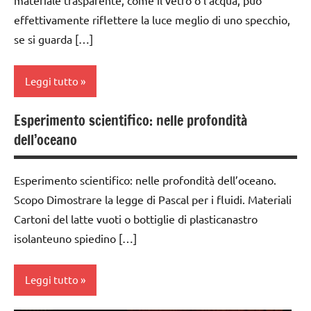
materiale trasparente, come il vetro o l’acqua, può
2a
ARTICOLI
GUIDA
effettivamente riflettere la luce meglio di uno specchio,
ESPERIMENTI
classi
classe
DIDATTICA
se si guarda […]
E ATTIVITA'
medie
3a
MONTESSORI
STEM
dai
classe
SCIENZE
Leggi tutto
ESPERIMENTI
3 ai
4a
SCIENTIFICI
6
scienze:
anni
classe
Esperimento scientifico: nelle profondità
piante
classe
GUIDA
5a
dell’oceano
4a
DIDATTICA
dai
TUTTI GLI
MONTESSORI
6
classi
ARGOMENTI
classe
anni
1a-5a
Esperimento scientifico: nelle profondità dell’oceano.
PER ETA'
5a
SCIENZE
Scopo Dimostrare la legge di Pascal per i fluidi. Materiali
ESPERIMENTI
classi
TUTTI GLI
classi
scienze:
Cartoni del latte vuoti o bottiglie di plasticanastro
E ATTIVITA'
medie
ARTICOLI
medie
fisica e
STEM
isolanteuno spiedino […]
chimica
dai
ESPERIMENTI
ESPERIMENTI
3 ai
E ATTIVITA'
scienze:
SCIENTIFICI
6
Leggi tutto
STEM
piante
anni
GUIDA