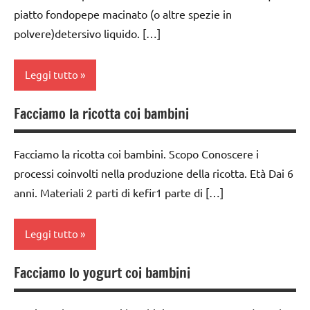
piatto fondopepe macinato (o altre spezie in
SCIENTIFICI
classi
classe
polvere)detersivo liquido. […]
medie
3a
GUIDA
DIDATTICA
dai
classe
Leggi tutto
MONTESSORI
6
4a
anni
SCIENZE
classe
Facciamo la ricotta coi bambini
classe
ESPERIMENTI
5a
scienze:
1a
E ATTIVITA'
fisica e
STEM
classi
Facciamo la ricotta coi bambini. Scopo Conoscere i
classe
chimica
1a-5a
processi coinvolti nella produzione della ricotta. Età Dai 6
2a
ESPERIMENTI
TUTTI GLI
anni. Materiali 2 parti di kefir1 parte di […]
SCIENTIFICI
classi
classe
ARGOMENTI
medie
3a
PER ETA'
GUIDA
Leggi tutto
DIDATTICA
dai
classe
TUTTI GLI
MONTESSORI
6
4a
ARTICOLI
Facciamo lo yogurt coi bambini
anni
classe
SCIENZE
classe
1a
ESPERIMENTI
5a
scienze: