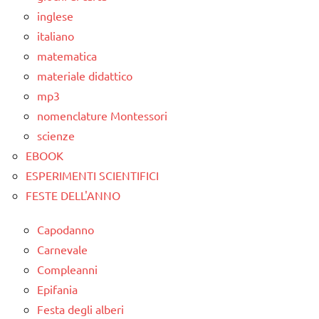
ESPERIMENTI
inglese
TUTTI GLI
SCIENTIFICI
italiano
ARGOMENTI
PER ETA'
GUIDA
matematica
DIDATTICA
materiale didattico
TUTTI GLI
MONTESSORI
mp3
ARTICOLI
nomenclature Montessori
SCIENZE
scienze
scienze:
EBOOK
fisica e
ESPERIMENTI SCIENTIFICI
chimica
FESTE DELL'ANNO
TUTTI GLI
ARGOMENTI
Capodanno
PER ETA'
Carnevale
TUTTI GLI
Compleanni
ARTICOLI
Epifania
Festa degli alberi