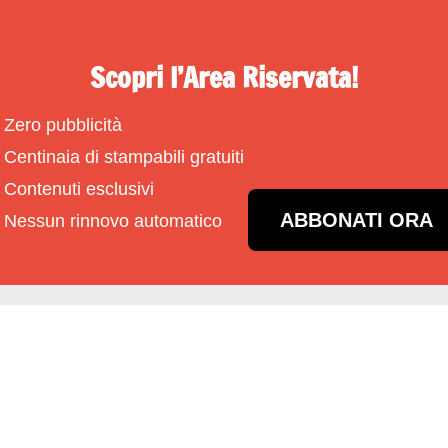
Scopri l’Area Riservata!
Zero pubblicità
Centinaia di stampabili gratuiti
Contenuti esclusivi
ABBONATI ORA
Nessun rinnovo automatico