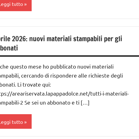
Leggi tutto
ompleanni
rile 2026: nuovi materiali stampabili per gli
a 0
 3
bonati
nni
ai
che questo mese ho pubblicato nuovi materiali
 ai
ampabili, cercando di rispondere alle richieste degli
bonati. Li trovate qui:
nni
tps://areariservata.lapappadolce.net/tutti-i-materiali-
ai
ampabili-2 Se sei un abbonato e ti […]
nni
Leggi tutto
EDUCAZIONE
COSMICA