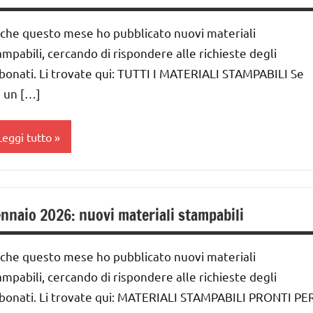
ER ETA'
che questo mese ho pubblicato nuovi materiali
UTTI GLI
ampabili, cercando di rispondere alle richieste degli
RTICOLI
bonati. Li trovate qui: TUTTI I MATERIALI STAMPABILI Se
i un […]
Leggi tutto
ai
 ai
nnaio 2026: nuovi materiali stampabili
nni
che questo mese ho pubblicato nuovi materiali
ai
ampabili, cercando di rispondere alle richieste degli
bonati. Li trovate qui: MATERIALI STAMPABILI PRONTI PE
nni