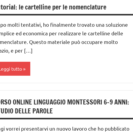
ateriali
torial: le cartelline per le nomenclature
omenclature
ontessori
ontessori
ai
po molti tentativi, ho finalmente trovato una soluzione
UTTI GLI
 ai
mplice ed economica per realizzare le cartelline delle
ARGOMENTI
menclature. Questo materiale può occupare molto
ER ETA'
nni
azio, e per […]
UTTI GLI
ai
RTICOLI
Leggi tutto
nni
DOWNLOAD
ostruire i
EDUCAZIONE
ateriali
RSO ONLINE LINGUAGGIO MONTESSORI 6-9 ANNI:
COSMICA
ontessori
UDIO DELLE PAROLE
GEOGRAFIA
a 0
 3
GUIDA
gi vorrei presentarvi un nuovo lavoro che ho pubblicato
nni