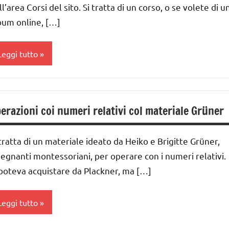
IDATTICA
ll’area Corsi del sito. Si tratta di un corso, o se volete di u
MONTESSORI
ai
bum online, […]
 ai
ateriale
idattico
Leggi tutto
nni
omenclature
ai
ontessori
EDUCAZIONE
COSMICA
cienze:
nni
erazioni coi numeri relativi col materiale Grüner
stronomia
GUIDA
GUIDA
IDATTICA
UTTI GLI
IDATTICA
 tratta di un materiale ideato da Heiko e Brigitte Grüner,
MONTESSORI
ARGOMENTI
MONTESSORI
segnanti montessoriani, per operare con i numeri relativi.
ER ETA'
LINGUAGGIO
 poteva acquistare da Plackner, ma […]
UTORIAL
MONTESSORI
UTTI GLI
UTTI GLI
RTICOLI
tudio
Leggi tutto
ARGOMENTI
elle
ER ETA'
arole