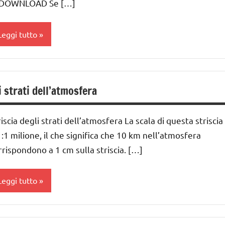
 DOWNLOAD Se […]
DOWNLOAD
GUIDA
Leggi tutto
IDATTICA
MONTESSORI
ostruire i
omenclature
ateriali
i strati dell’atmosfera
ontessori
ontessori
UTTI GLI
ai
riscia degli strati dell’atmosfera La scala di questa striscia
ARGOMENTI
 ai
1:1 milione, il che significa che 10 km nell’atmosfera
ER ETA'
rrispondono a 1 cm sulla striscia. […]
nni
UTTI GLI
RTICOLI
ai
Leggi tutto
nni
ostruire i
DOWNLOAD