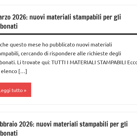
ai
 ai
GUIDA
rzo 2026: nuovi materiali stampabili per gli
IDATTICA
bonati
nni
MONTESSORI
ai
UTTI GLI
che questo mese ho pubblicato nuovi materiali
ARGOMENTI
ampabili, cercando di rispondere alle richieste degli
nni
ER ETA'
bonati. Li trovate qui: TUTTI I MATERIALI STAMPABILI Ecc
DOWNLOAD
UTTI GLI
 elenco […]
RTICOLI
EDUCAZIONE
COSMICA
Leggi tutto
GUIDA
IDATTICA
UTTI GLI
MONTESSORI
RTICOLI
bbraio 2026: nuovi materiali stampabili per gli
UTTI GLI
bonati
ARGOMENTI