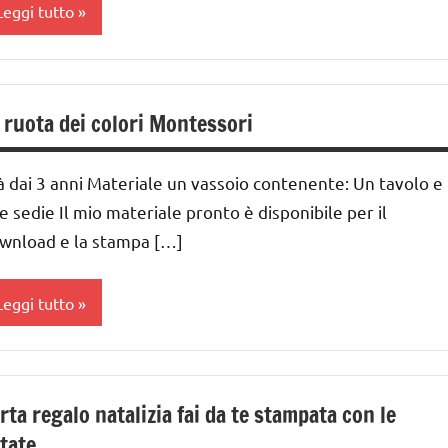
Leggi tutto
ARTE
IMMAGINE
 ruota dei colori Montessori
a 0
 3
à dai 3 anni Materiale un vassoio contenente: Un tavolo e
nni
e sedie Il mio materiale pronto è disponibile per il
ai
wnload e la stampa […]
 ai
Leggi tutto
nni
ai
Album
ontessori
nni
rta regalo natalizia fai da te stampata con le
ARTE
tate
iochi