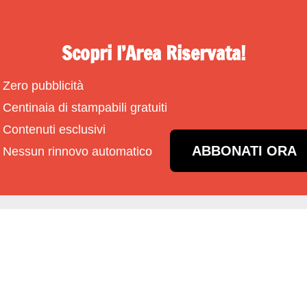
Scopri l’Area Riservata!
Zero pubblicità
Centinaia di stampabili gratuiti
Contenuti esclusivi
ABBONATI ORA
Nessun rinnovo automatico