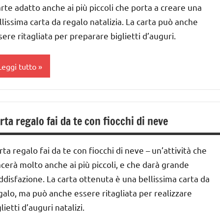
arte adatto anche ai più piccoli che porta a creare una
CIENTIFICI
nni
llissima carta da regalo natalizia. La carta può anche
iochi
ai
sere ritagliata per preparare biglietti d’auguri.
'arte
nni
GUIDA
Leggi tutto
IDATTICA
ESTE
MONTESSORI
DELL'ANNO
ARTE
ateriale
iochi
IMMAGINE
rta regalo fai da te con fiocchi di neve
idattico
'arte
a 0
UTTI GLI
nverno
 3
rta regalo fai da te con fiocchi di neve – un’attività che
ARGOMENTI
nni
avoretti
acerà molto anche ai più piccoli, e che darà grande
ER ETA'
er
ai
ddisfazione. La carta ottenuta è una bellissima carta da
UTTI GLI
atale
 ai
galo, ma può anche essere ritagliata per realizzare
RTICOLI
atale
lietti d’auguri natalizi.
nni
ITA