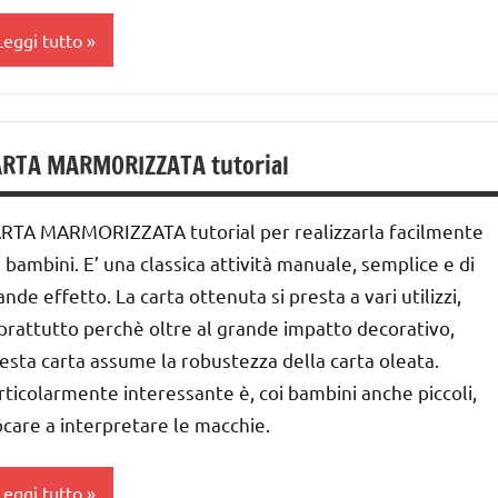
TAGIONI
RATICA
ai
Leggi tutto
UTTI GLI
ARGOMENTI
nni
ARTE
ER ETA'
ESTE
IMMAGINE
RTA MARMORIZZATA tutorial
UTTI GLI
DELL'ANNO
a 0
RTICOLI
iochi
 3
RTA MARMORIZZATA tutorial per realizzarla facilmente
'arte
nni
i bambini. E’ una classica attività manuale, semplice e di
nverno
ai
ande effetto. La carta ottenuta si presta a vari utilizzi,
 ai
avoretti
prattutto perchè oltre al grande impatto decorativo,
er
esta carta assume la robustezza della carta oleata.
nni
atale
rticolarmente interessante è, coi bambini anche piccoli,
ai
ocare a interpretare le macchie.
atale
TAGIONI
nni
Leggi tutto