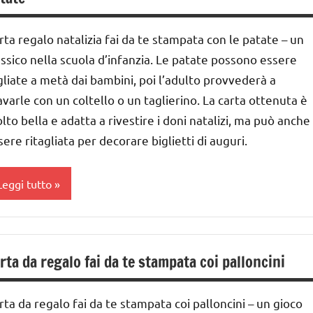
IMMAGINE
'arte
a 0
rta regalo natalizia fai da te stampata con le patate – un
alloween
 3
assico nella scuola d’infanzia. Le patate possono essere
AVORETTI
nni
gliate a metà dai bambini, poi l’adulto provvederà a
avarle con un coltello o un taglierino. La carta ottenuta è
ecniche
ai
arie
 ai
lto bella e adatta a rivestire i doni natalizi, ma può anche
sere ritagliata per decorare biglietti di auguri.
UTTI GLI
nni
ARGOMENTI
ER ETA'
DOWNLOAD
Leggi tutto
UTTI GLI
sercizi
RTICOLI
reliminari
ARTE
IMMAGINE
rta da regalo fai da te stampata coi palloncini
ovimenti
ai
lementari
 ai
rta da regalo fai da te stampata coi palloncini – un gioco
SPERIMENTI