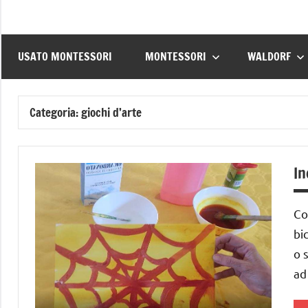
USATO MONTESSORI
MONTESSORI
WALDORF
Categoria:
giochi d’arte
In
Co
bi
o 
ad