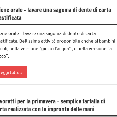
ER ETA'
IMMAGINE
DELL'ANNO
iene orale – lavare una sagoma di dente di carta
UTTI GLI
a 0
iochi
astificata
RTICOLI
 3
'arte
nni
iene orale – lavare una sagoma di dente di carta
avoretti
ai
er
astificata. Bellissima attività proponibile anche ai bambini
 ai
atale
ccoli, nella versione “gioco d’acqua” , o nella versione “a
cco”.
atale
nni
CIENZE
iochi
Leggi tutto
'arte
ecniche
arie
GUIDA
ARTE
IDATTICA
UTORIAL
IMMAGINE
voretti per la primavera – semplice farfalla di
MONTESSORI
UTTI GLI
lasse
rta realizzata con le impronte delle mani
avarsi
ARGOMENTI
a