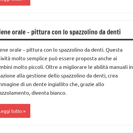
UTTI GLI
ESTE
ARGOMENTI
DELL'ANNO
ARTE
ER ETA'
iochi
IMMAGINE
iene orale – pittura con lo spazzolino da denti
UTTI GLI
'arte
arta
RTICOLI
nverno
iene orale – pittura con lo spazzolino da denti. Questa
ai
avoretti
 ai
tività molto semplice può essere proposta anche ai
er
mbini molto piccoli. Oltre a migliorare le abilità manuali in
atale
nni
lazione alla gestione dello spazzolino da denti, crea
immagine di un dente ingiallito che, grazie allo
atale
ai
azzolamento, diventa bianco.
ittura
nni
TAGIONI
Leggi tutto
SPERIMENTI
CIENTIFICI
UTTI GLI
ARGOMENTI
ARTE
ESTE