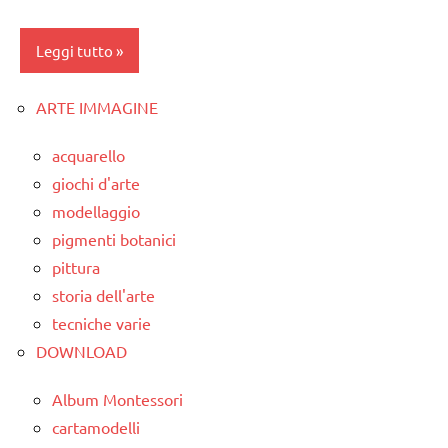
matematica
TUTTI GLI
Leggi tutto
ARGOMENTI
MATEMATICA
PER ETA'
materiale
ARTE IMMAGINE
addizione
TUTTI GLI
didattico
ARTICOLI
classe
acquarello
quadrati
1a
giochi d'arte
magici
modellaggio
classe
TUTTI GLI
2a
pigmenti botanici
ARGOMENTI
pittura
classe
PER ETA'
storia dell'arte
3a
TUTTI GLI
tecniche varie
DOWNLOAD
ARTICOLI
DOWNLOAD
matematica
Album Montessori
MATEMATICA
cartamodelli