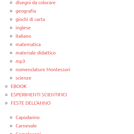
materiale
disegni da colorare
didattico
geografia
quadrati
giochi di carta
magici
inglese
italiano
sottrazione
matematica
TUTTI GLI
materiale didattico
ARGOMENTI
mp3
PER ETA'
nomenclature Montessori
TUTTI GLI
scienze
ARTICOLI
EBOOK
ESPERIMENTI SCIENTIFICI
FESTE DELL'ANNO
Capodanno
Carnevale
Compleanni