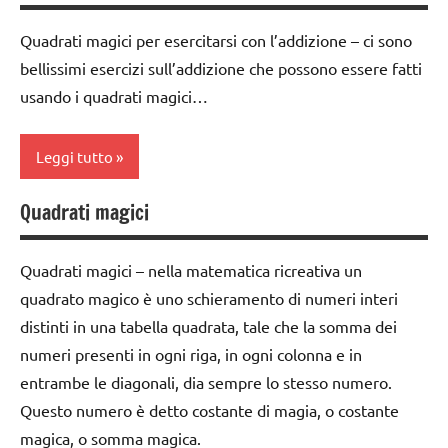
materiale
classe
didattico
Quadrati magici per esercitarsi con l’addizione – ci sono
1a
bellissimi esercizi sull’addizione che possono essere fatti
quadrati
classe
usando i quadrati magici…
magici
2a
sottrazione
classe
Leggi tutto
TUTTI GLI
3a
ARGOMENTI
Quadrati magici
DOWNLOAD
addizione
PER ETA'
matematica
classe
TUTTI GLI
Quadrati magici – nella matematica ricreativa un
1a
ARTICOLI
MATEMATICA
quadrato magico è uno schieramento di numeri interi
classe
materiale
distinti in una tabella quadrata, tale che la somma dei
2a
didattico
numeri presenti in ogni riga, in ogni colonna e in
classe
entrambe le diagonali, dia sempre lo stesso numero.
quadrati
3a
Questo numero è detto costante di magia, o costante
magici
magica, o somma magica.
DOWNLOAD
sottrazione