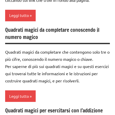
Leggi tutto
Quadrati magici da completare conoscendo il
addizione
numero magico
classe
1a
Quadrati magici da completare che contengono solo tre o
classe
più cifre, conoscendo il numero magico o chiave.
2a
Per saperne di più sui quadrati magici e su questi esercizi
classe
qui troverai tutte le informazioni e le istruzioni per
3a
costruire quadrati magici, e per risolverli.
DOWNLOAD
Leggi tutto
matematica
MATEMATICA
Quadrati magici per esercitarsi con l’addizione
addizione