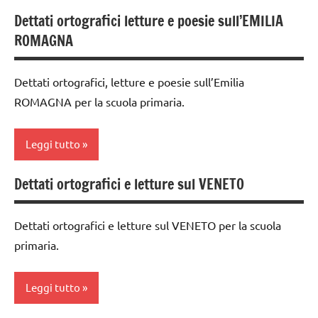
dettati /
TUTTI GLI
Dettati ortografici letture e poesie sull’EMILIA
classe
geografia
ARTICOLI
ROMAGNA
3a
GEOGRAFIA
classe
Dettati ortografici, letture e poesie sull’Emilia
Italia
4a
ROMAGNA per la scuola primaria.
TUTTI GLI
classe
ARTICOLI
5a
Leggi tutto
dettati /
geografia
Dettati ortografici e letture sul VENETO
classe
Europa
3a
Dettati ortografici e letture sul VENETO per la scuola
GEOGRAFIA
classe
primaria.
4a
Italia
classe
TUTTI GLI
Leggi tutto
5a
ARGOMENTI
PER ETA'