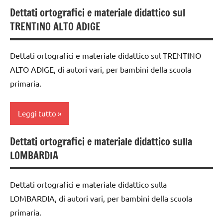
racconti
Dettati ortografici e materiale didattico sul
classe
TUTTI GLI
TRENTINO ALTO ADIGE
TUTTI GLI
4a
ARGOMENTI
ARGOMENTI
PER ETA'
classe
PER ETA'
Dettati ortografici e materiale didattico sul TRENTINO
5a
TUTTI GLI
ALTO ADIGE, di autori vari, per bambini della scuola
TUTTI GLI
ARTICOLI
dai
ARTICOLI
primaria.
6
anni
Leggi tutto
dettati /
geografia
Dettati ortografici e materiale didattico sulla
classe
dettati
LOMBARDIA
3a
ortografici
classe
GEOGRAFIA
Dettati ortografici e materiale didattico sulla
4a
LOMBARDIA, di autori vari, per bambini della scuola
Italia
classe
primaria.
5a
LINGUAGGIO