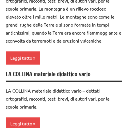
ortografici, racconti, testi brevi, di autori vari, per la
5a
PER ETA'
dettati
scuola primaria. La montagna è un rilievo roccioso
dai
ortografici
elevato oltre i mille metri. Le montagne sono come le
6
grandi rughe della Terra e si sono formate in tempi
GEOGRAFIA
anni
antichissimi, quando la Terra era ancora fiammeggiante e
Italia
dettati /
sconvolta da terremoti e da eruzioni vulcaniche.
geografia
LINGUAGGIO
dettati
TUTTI GLI
Leggi tutto
ortografici
ARGOMENTI
PER ETA'
LA COLLINA materiale didattico vario
GEOGRAFIA
ambienti
TUTTI GLI
naturali
Italia
ARTICOLI
LA COLLINA materiale didattico vario – dettati
classe
LINGUAGGIO
ortografici, racconti, testi brevi, di autori vari, per la
3a
TUTTI GLI
scuola primaria.
dai
ARGOMENTI
6
PER ETA'
Leggi tutto
anni