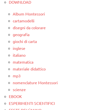
DOWNLOAD
dettati
ortografici
Album Montessori
GEOGRAFIA
cartamodelli
disegni da colorare
Italia
geografia
LINGUAGGIO
giochi di carta
TUTTI GLI
inglese
ARGOMENTI
italiano
PER ETA'
matematica
TUTTI GLI
materiale didattico
ARTICOLI
mp3
nomenclature Montessori
scienze
EBOOK
ESPERIMENTI SCIENTIFICI