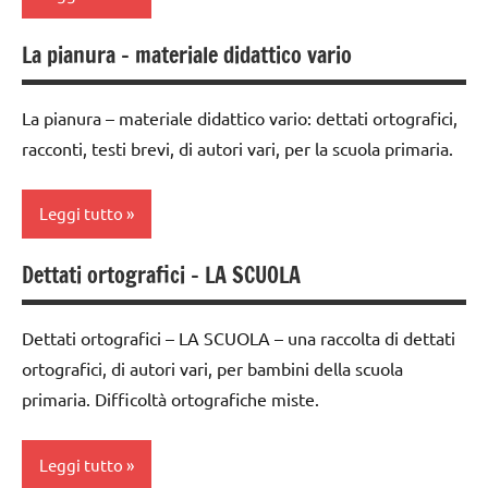
ARGOMENTI
scienze
TUTTI GLI
PER ETA'
La pianura – materiale didattico vario
ARTICOLI
dai
dettati
6
TUTTI GLI
ortografici
anni
ARTICOLI
La pianura – materiale didattico vario: dettati ortografici,
LINGUAGGIO
racconti, testi brevi, di autori vari, per la scuola primaria.
dettati /
SCIENZE
geografia
Leggi tutto
scienze:
dettati
acqua
ortografici
Dettati ortografici – LA SCUOLA
ambienti
TUTTI GLI
GEOGRAFIA
naturali
ARGOMENTI
LINGUAGGIO
PER ETA'
Dettati ortografici – LA SCUOLA – una raccolta di dettati
classe
ortografici, di autori vari, per bambini della scuola
poesie /
3a
TUTTI GLI
geografia
primaria. Difficoltà ortografiche miste.
ARTICOLI
dai
poesie e
6
Leggi tutto
filastrocche
anni