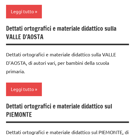
dai
TUTTI GLI
Leggi tutto
6
ARGOMENTI
anni
PER ETA'
Dettati ortografici e materiale didattico sulla
classe
dettati /
TUTTI GLI
VALLE D’AOSTA
4a
geografia
ARTICOLI
classe
dettati
Dettati ortografici e materiale didattico sulla VALLE
5a
ortografici
D’AOSTA, di autori vari, per bambini della scuola
dai
primaria.
GEOGRAFIA
6
anni
Italia
Leggi tutto
dettati /
LINGUAGGIO
geografia
Dettati ortografici e materiale didattico sul
TUTTI GLI
classe
dettati
ARGOMENTI
PIEMONTE
3a
ortografici
PER ETA'
classe
GEOGRAFIA
TUTTI GLI
Dettati ortografici e materiale didattico sul PIEMONTE, di
4a