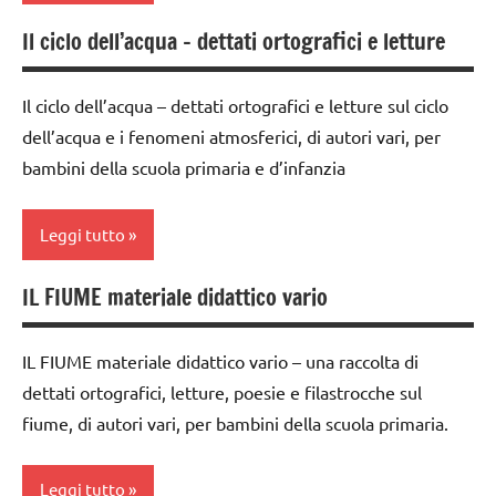
6
TUTTI GLI
Il ciclo dell’acqua – dettati ortografici e letture
ambienti
anni
ARGOMENTI
naturali
PER ETA'
dettati /
Il ciclo dell’acqua – dettati ortografici e letture sul ciclo
dai
geografia
TUTTI GLI
dell’acqua e i fenomeni atmosferici, di autori vari, per
6
ARTICOLI
dettati
bambini della scuola primaria e d’infanzia
anni
ortografici
dettati /
GEOGRAFIA
Leggi tutto
geografia
Italia
dettati
IL FIUME materiale didattico vario
dai
ortografici
LINGUAGGIO
6
GEOGRAFIA
poesie /
anni
IL FIUME materiale didattico vario – una raccolta di
geografia
LINGUAGGIO
dettati ortografici, letture, poesie e filastrocche sul
dettati /
fiume, di autori vari, per bambini della scuola primaria.
poesie e
geografia
TUTTI GLI
filastrocche
ARGOMENTI
dettati
PER ETA'
Leggi tutto
TUTTI GLI
/