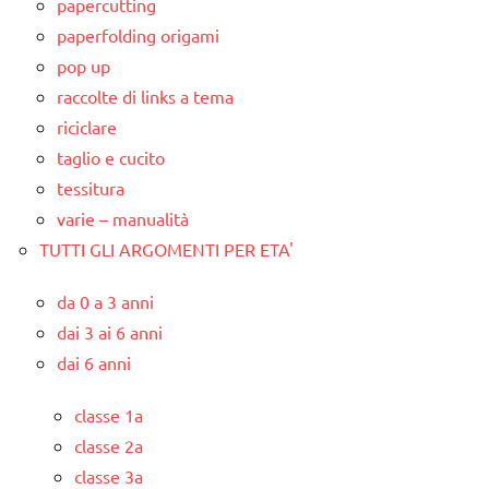
papercutting
paperfolding origami
pop up
raccolte di links a tema
riciclare
taglio e cucito
tessitura
varie – manualità
TUTTI GLI ARGOMENTI PER ETA'
da 0 a 3 anni
dai 3 ai 6 anni
dai 6 anni
classe 1a
classe 2a
classe 3a