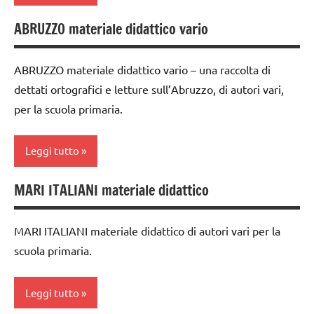
TUTTI GLI
dettati /
ARTICOLI
ABRUZZO materiale didattico vario
ambienti
geografia
naturali
dettati
ABRUZZO materiale didattico vario – una raccolta di
classe
ortografici
dettati ortografici e letture sull’Abruzzo, di autori vari,
3a
GEOGRAFIA
per la scuola primaria.
dai
LINGUAGGIO
6
Leggi tutto
anni
TUTTI GLI
ARGOMENTI
dettati /
MARI ITALIANI materiale didattico
PER ETA'
classe
geografia
4a
TUTTI GLI
dettati
MARI ITALIANI materiale didattico di autori vari per la
ARTICOLI
classe
ortografici
scuola primaria.
5a
GEOGRAFIA
classi
Leggi tutto
LINGUAGGIO
medie