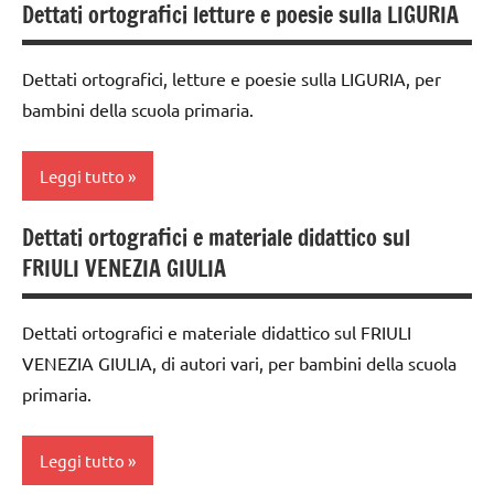
dettati /
Dettati ortografici letture e poesie sulla LIGURIA
classe
geografia
TUTTI GLI
3a
ARTICOLI
dettati
Dettati ortografici, letture e poesie sulla LIGURIA, per
classe
ortografici
bambini della scuola primaria.
4a
GEOGRAFIA
classe
Leggi tutto
Italia
5a
TUTTI GLI
classi
Dettati ortografici e materiale didattico sul
classe
ARGOMENTI
medie
FRIULI VENEZIA GIULIA
4a
PER ETA'
dettati /
classe
TUTTI GLI
geografia
Dettati ortografici e materiale didattico sul FRIULI
5a
ARTICOLI
dettati
VENEZIA GIULIA, di autori vari, per bambini della scuola
dettati /
ortografici
primaria.
geografia
GEOGRAFIA
GEOGRAFIA
Leggi tutto
Italia
Italia