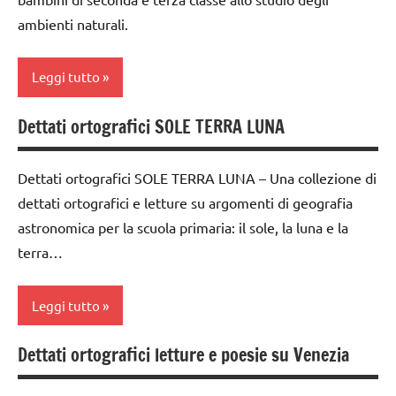
classe
/
ambienti naturali.
3a
scienze
classe
dettati
Leggi tutto
4a
ortografici
classe
Dettati ortografici SOLE TERRA LUNA
GEOGRAFIA
ambienti
5a
naturali
LINGUAGGIO
classi
Dettati ortografici SOLE TERRA LUNA – Una collezione di
classe
TUTTI GLI
1a-5a
dettati ortografici e letture su argomenti di geografia
2a
ARGOMENTI
astronomica per la scuola primaria: il sole, la luna e la
dai
PER ETA'
classe
terra…
6
3a
TUTTI GLI
anni
ARTICOLI
dettati /
Leggi tutto
dettati /
geografia
Universo
geografia
dettati
Dettati ortografici letture e poesie su Venezia
dettati /
dettati
ortografici
geografia
ortografici