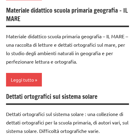
SCIENZE
dettati /
Materiale didattico scuola primaria geografia – IL
classe
geografia
scienze:
MARE
1a
acqua
dettati
classe
ortografici
Terra
Materiale didattico scuola primaria geografia – IL MARE –
2a
GEOGRAFIA
una raccolta di letture e dettati ortografici sul mare, per
TUTTI GLI
classe
lo studio degli ambienti naturali in geografia e per
ARGOMENTI
LINGUAGGIO
3a
PER ETA'
perfezionare lettura e ortografia.
TUTTI GLI
classe
TUTTI GLI
ARGOMENTI
4a
ARTICOLI
Leggi tutto
PER ETA'
classe
TUTTI GLI
5a
Dettati ortografici sul sistema solare
ambienti
ARTICOLI
classi
naturali
1a-5a
Dettati ortografici sul sistema solare : una collezione di
classe
dettati ortografici per la scuola primaria, di autori vari, sul
dai
3a
sistema solare. Difficoltà ortografiche varie.
6