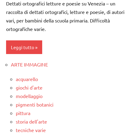
GEOGRAFIA
Dettati ortografici letture e poesie su Venezia – un
dettati
LINGUAGGIO
raccolta di dettati ortografici, letture e poesie, di autori
ortografici
geografia
TUTTI GLI
vari, per bambini della scuola primaria. Difficoltà
Waldorf
GEOGRAFIA
ARGOMENTI
ortografiche varie.
PER ETA'
GUIDA
LINGUAGGIO
DIDATTICA
TUTTI GLI
Leggi tutto
WALDORF
Terra
ARTICOLI
LINGUAGGIO
TUTTI GLI
ARTE IMMAGINE
classe
ARTICOLI
mappe
4a
e
acquarello
classe
cartine
giochi d'arte
5a
modellaggio
TUTTI GLI
classi
ARGOMENTI
pigmenti botanici
medie
PER ETA'
pittura
storia dell'arte
dettati /
TUTTI GLI
geografia
tecniche varie
ARTICOLI