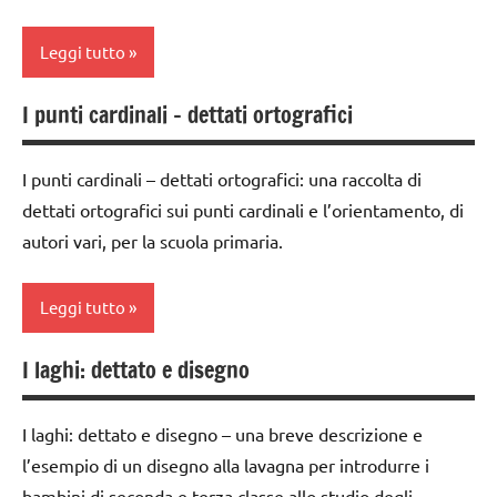
dettati /
anni
geografia
Leggi tutto
dettati /
dettati
geografia
ortografici
I punti cardinali – dettati ortografici
classe
dettati
GEOGRAFIA
3a
ortografici
I punti cardinali – dettati ortografici: una raccolta di
LINGUAGGIO
classe
LINGUAGGIO
dettati ortografici sui punti cardinali e l’orientamento, di
4a
TUTTI GLI
TUTTI GLI
autori vari, per la scuola primaria.
ARGOMENTI
classe
ARGOMENTI
PER ETA'
5a
PER ETA'
Leggi tutto
TUTTI GLI
dai
TUTTI GLI
ARTICOLI
6
ARTICOLI
I laghi: dettato e disegno
classe
anni
1a
dettati /
I laghi: dettato e disegno – una breve descrizione e
classe
geografia
l’esempio di un disegno alla lavagna per introdurre i
2a
dettati
bambini di seconda e terza classe allo studio degli