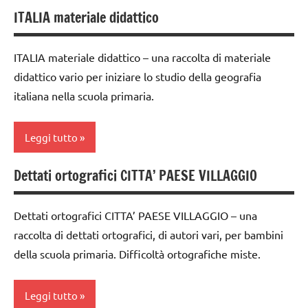
Terra
dai
ITALIA materiale didattico
classe
6
TUTTI GLI
3a
anni
ARGOMENTI
ITALIA materiale didattico – una raccolta di materiale
classe
PER ETA'
dettati /
didattico vario per iniziare lo studio della geografia
4a
geografia
TUTTI GLI
italiana nella scuola primaria.
dai
ARTICOLI
dettati
6
ortografici
Leggi tutto
anni
GEOGRAFIA
dettati /
Dettati ortografici CITTA’ PAESE VILLAGGIO
ambienti
Italia
geografia
naturali
LINGUAGGIO
dettati
Dettati ortografici CITTA’ PAESE VILLAGGIO – una
classe
ortografici
TUTTI GLI
raccolta di dettati ortografici, di autori vari, per bambini
3a
ARGOMENTI
GEOGRAFIA
della scuola primaria. Difficoltà ortografiche miste.
classe
PER ETA'
Italia
4a
TUTTI GLI
Leggi tutto
LINGUAGGIO
dai
ARTICOLI