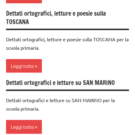
TUTTI GLI
classe
Dettati ortografici, letture e poesie sulla
classe
ARTICOLI
5a
TOSCANA
3a
dai
classe
6
Dettati ortografici, letture e poesie sulla TOSCANA per la
4a
anni
scuola primaria.
classe
dettati /
5a
geografia
Leggi tutto
dettati /
dettati
geografia
ortografici
Dettati ortografici e letture su SAN MARINO
classe
GEOGRAFIA
3a
GEOGRAFIA
Dettati ortografici e letture su SAN MARINO per la
Italia
classe
LINGUAGGIO
scuola primaria.
4a
TUTTI GLI
TUTTI GLI
ARTICOLI
classe
ARGOMENTI
Leggi tutto
5a
PER ETA'