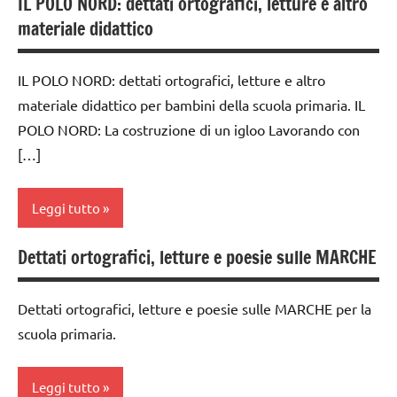
IL POLO NORD: dettati ortografici, letture e altro
classe
materiale didattico
5a
dai
IL POLO NORD: dettati ortografici, letture e altro
6
materiale didattico per bambini della scuola primaria. IL
anni
POLO NORD: La costruzione di un igloo Lavorando con
dettati /
[…]
geografia
dettati
Leggi tutto
ortografici
GEOGRAFIA
Dettati ortografici, letture e poesie sulle MARCHE
ambienti
Italia
naturali
Dettati ortografici, letture e poesie sulle MARCHE per la
LINGUAGGIO
classe
scuola primaria.
3a
TUTTI GLI
ARGOMENTI
classe
Leggi tutto
PER ETA'
4a