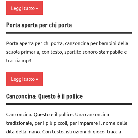
3a
Leggi tutto
MUSICA
dai
3 ai
TUTTI GLI
Porta aperta per chi porta
classe
6
ARGOMENTI
1a
anni
PER ETA'
Porta aperta per chi porta, canzoncina per bambini della
classe
flauto
TUTTI GLI
scuola primaria, con testo, spartito sonoro stampabile e
2a
dolce
ARTICOLI
traccia mp3.
e
classe
canto
3a
Leggi tutto
MUSICA
dai
3 ai
TUTTI GLI
Canzoncina: Questo è il pollice
classe
6
ARGOMENTI
4a
anni
PER ETA'
Canzoncina: Questo è il pollice. Una canzoncina
classe
flauto
TUTTI GLI
tradizionale, per i più piccoli, per imparare il nome delle
5a
dolce
ARTICOLI
dita della mano. Con testo, istruzioni di gioco, traccia
e
flauto