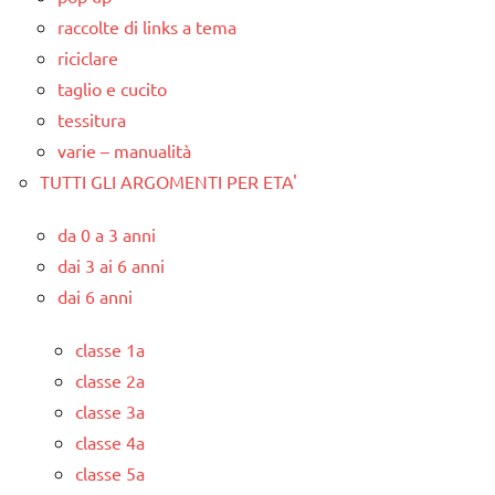
raccolte di links a tema
riciclare
taglio e cucito
tessitura
varie – manualità
TUTTI GLI ARGOMENTI PER ETA'
da 0 a 3 anni
dai 3 ai 6 anni
dai 6 anni
classe 1a
classe 2a
classe 3a
classe 4a
classe 5a