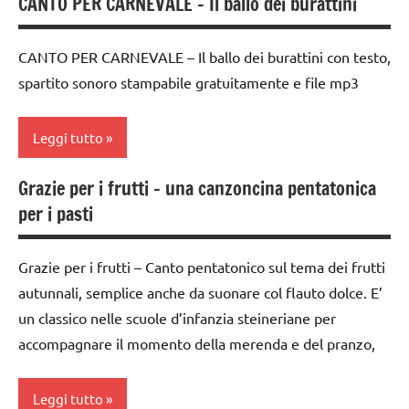
CANTO PER CARNEVALE – Il ballo dei burattini
dai
3 ai
6
CANTO PER CARNEVALE – Il ballo dei burattini con testo,
anni
spartito sonoro stampabile gratuitamente e file mp3
dai
6
Leggi tutto
anni
Grazie per i frutti – una canzoncina pentatonica
DOWNLOAD
Carnevale
per i pasti
flauto
classe
dolce
1a
e
Grazie per i frutti – Canto pentatonico sul tema dei frutti
classe
canto
autunnali, semplice anche da suonare col flauto dolce. E’
2a
un classico nelle scuole d’infanzia steineriane per
mp3
dai
accompagnare il momento della merenda e del pranzo,
MUSICA
3 ai
6
TUTTI GLI
Leggi tutto
anni