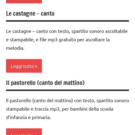
ARGOMENTI
PER ETA'
FESTE
Le castagne – canto
Autunno
DELL'ANNO
TUTTI GLI
classe
ARTICOLI
flauto
Le castagne – canto con testo, spartito sonoro ascoltabile
1a
dolce
e stampabile, e file mp3 gratuito per ascoltare la
e
classe
melodia.
canto
2a
MUSICA
classe
Leggi tutto
3a
TUTTI GLI
ARGOMENTI
Il pastorello (canto del mattino)
da 0
Autunno
PER ETA'
a 3
classe
anni
TUTTI GLI
Il pastorello (canto del mattino) con testo, spartito sonoro
1a
ARTICOLI
dai
stampabile e traccia mp3, per bambini della scuola
classe
3 ai
d’infanzia e primaria.
2a
6
anni
classe