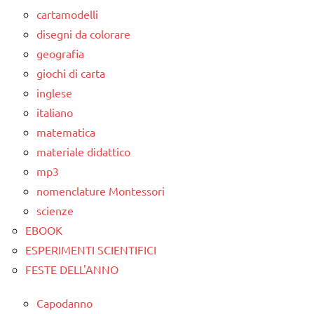
TUTTI GLI
cartamodelli
ARGOMENTI
disegni da colorare
PER ETA'
geografia
TUTTI GLI
giochi di carta
ARTICOLI
inglese
italiano
matematica
materiale didattico
mp3
nomenclature Montessori
scienze
EBOOK
ESPERIMENTI SCIENTIFICI
FESTE DELL'ANNO
Capodanno