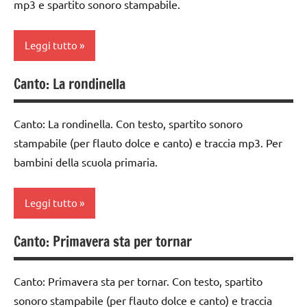
mp3 e spartito sonoro stampabile.
canto
dolce
e
MUSICA
canto
Leggi tutto
TUTTI GLI
MUSICA
ARGOMENTI
Canto: La rondinella
classe
PER ETA'
TUTTI GLI
1a
ARGOMENTI
TUTTI GLI
Canto: La rondinella. Con testo, spartito sonoro
PER ETA'
da 0
ARTICOLI
stampabile (per flauto dolce e canto) e traccia mp3. Per
a 3
TUTTI GLI
bambini della scuola primaria.
anni
ARTICOLI
dai
Leggi tutto
3 ai
6
anni
Canto: Primavera sta per tornar
classi
1a-5a
flauto
dolce
Canto: Primavera sta per tornar. Con testo, spartito
flauto
e
sonoro stampabile (per flauto dolce e canto) e traccia
dolce