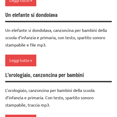
Leggi tutto
3a
flauto
dolce
Un elefante si dondolava
classe
classe
e
4a
1a
canto
Un elefante si dondolava, canzoncina per bambini della
flauto
classe
GRAZIA E
dolce
scuola d’infanzia e primaria, con testo, spartito sonoro
2a
CORTESIA
e
stampabile e file mp3.
dai
canto
GUIDA
3 ai
DIDATTICA
MUSICA
Leggi tutto
6
MONTESSORI
anni
STAGIONI
MUSICA
L’orologiaio, canzoncina per bambini
classe
flauto
TUTTI GLI
STAGIONI
1a
dolce
ARGOMENTI
e
L’orologiaio, canzoncina per bambini della scuola
PER ETA'
TUTTI GLI
classe
canto
d’infanzia e primaria. Con testo, spartito sonoro
ARGOMENTI
2a
TUTTI GLI
stampabile, traccia mp3.
PER ETA'
MUSICA
ARTICOLI
dai
TUTTI GLI
3 ai
TUTTI GLI