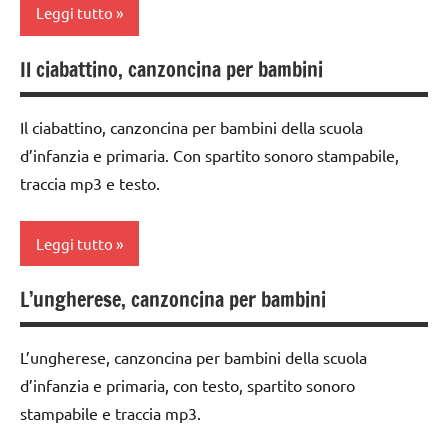
Leggi tutto
ARTICOLI
6
ARGOMENTI
anni
PER ETA'
Il ciabattino, canzoncina per bambini
classe
flauto
TUTTI GLI
1a
dolce
ARTICOLI
e
Il ciabattino, canzoncina per bambini della scuola
classe
canto
d’infanzia e primaria. Con spartito sonoro stampabile,
2a
traccia mp3 e testo.
MUSICA
classe
3a
TUTTI GLI
Leggi tutto
ARGOMENTI
dai
PER ETA'
3 ai
L’ungherese, canzoncina per bambini
classe
6
TUTTI GLI
1a
anni
ARTICOLI
L’ungherese, canzoncina per bambini della scuola
classe
flauto
d’infanzia e primaria, con testo, spartito sonoro
2a
dolce
stampabile e traccia mp3.
e
classe
canto