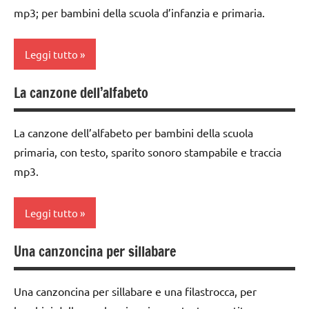
canto
mp3; per bambini della scuola d’infanzia e primaria.
e
canto
MUSICA
Leggi tutto
MUSICA
TUTTI GLI
ARGOMENTI
Primavera
La canzone dell’alfabeto
PER ETA'
classe
STAGIONI
1a
TUTTI GLI
La canzone dell’alfabeto per bambini della scuola
ARTICOLI
TUTTI GLI
classe
ARGOMENTI
primaria, con testo, sparito sonoro stampabile e traccia
2a
PER ETA'
mp3.
dai
TUTTI GLI
3 ai
ARTICOLI
Leggi tutto
6
anni
Una canzoncina per sillabare
classe
flauto
1a
dolce
e
Una canzoncina per sillabare e una filastrocca, per
dai
canto