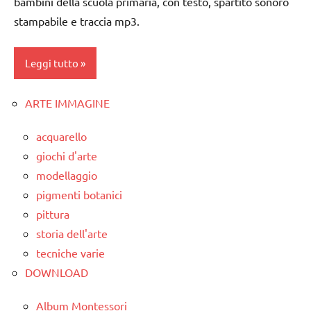
bambini della scuola primaria, con testo, spartito sonoro
3 ai
stampabile e traccia mp3.
6
MUSICA
anni
Primavera
Leggi tutto
flauto
TUTTI GLI
dolce
ARGOMENTI
e
ARTE IMMAGINE
classe
PER ETA'
canto
1a
acquarello
TUTTI GLI
LINGUAGGIO
classe
ARTICOLI
giochi d'arte
2a
MUSICA
modellaggio
flauto
pigmenti botanici
TUTTI GLI
dolce
ARGOMENTI
pittura
e
PER ETA'
storia dell'arte
canto
tecniche varie
TUTTI GLI
LINGUAGGIO
ARTICOLI
DOWNLOAD
MUSICA
Album Montessori