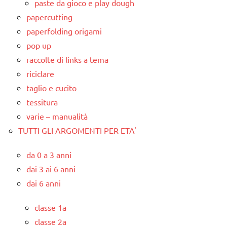
paste da gioco e play dough
papercutting
paperfolding origami
pop up
raccolte di links a tema
riciclare
taglio e cucito
tessitura
varie – manualità
TUTTI GLI ARGOMENTI PER ETA'
da 0 a 3 anni
dai 3 ai 6 anni
dai 6 anni
classe 1a
classe 2a