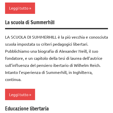
Leggi tutto
La scuola di Summerhill
classi
1a-5a
LA SCUOLA DI SUMMERHILL è la più vecchia e conosciuta
educazione
scuola impostata su criteri pedagogici libertari.
libertaria
Pubblichiamo una biografia di Alexander Neill, il suo
PEDAGOGIE
fondatore, e un capitolo della tesi di laurea dell’autrice
TUTTI GLI
sull’influenza del pensiero ibertario di Wilhelm Reich.
ARGOMENTI
Intanto l’esperienza di Summerhill, in Inghilterra,
PER ETA'
continua.
TUTTI GLI
ARTICOLI
Leggi tutto
Educazione libertaria
classi