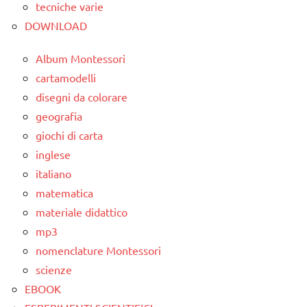
PER ETA'
tecniche varie
DOWNLOAD
TUTTI GLI
ARTICOLI
Album Montessori
cartamodelli
disegni da colorare
geografia
giochi di carta
inglese
italiano
matematica
materiale didattico
mp3
nomenclature Montessori
scienze
EBOOK