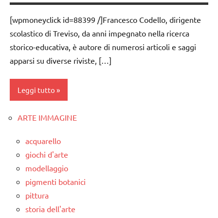
1a-5a
[wpmoneyclick id=88399 /]Francesco Codello, dirigente
educazione
scolastico di Treviso, da anni impegnato nella ricerca
libertaria
storico-educativa, è autore di numerosi articoli e saggi
PEDAGOGIE
apparsi su diverse riviste, […]
TUTTI GLI
ARGOMENTI
Leggi tutto
PER ETA'
TUTTI GLI
ARTE IMMAGINE
classi
ARTICOLI
1a-5a
acquarello
educazione
giochi d'arte
libertaria
modellaggio
PEDAGOGIE
pigmenti botanici
pittura
TUTTI GLI
storia dell'arte
ARGOMENTI