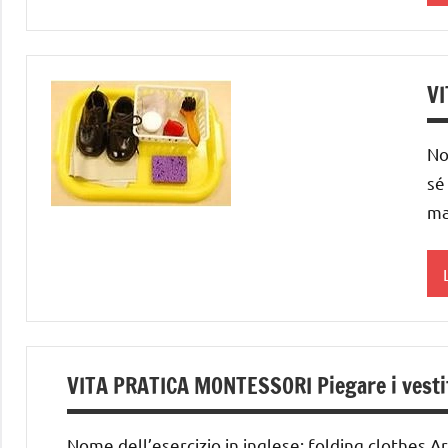
d
3
VI
6
a
No
sé
D
ma
T
P
d
T
3
A
VITA PRATICA MONTESSORI Piegare i vesti
6
v
a
e
Nome dell’esercizio in inglese: folding clothes Ar