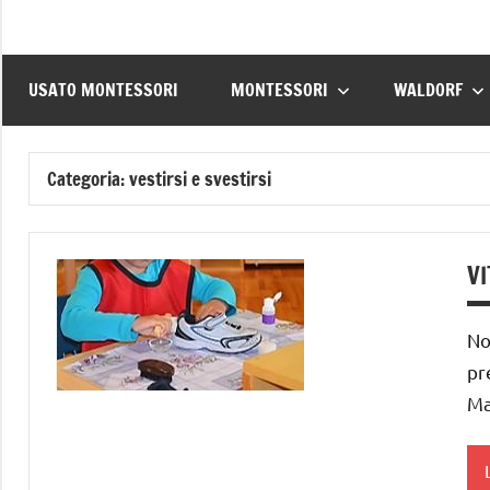
USATO MONTESSORI
MONTESSORI
WALDORF
Categoria:
vestirsi e svestirsi
VI
No
pr
Ma