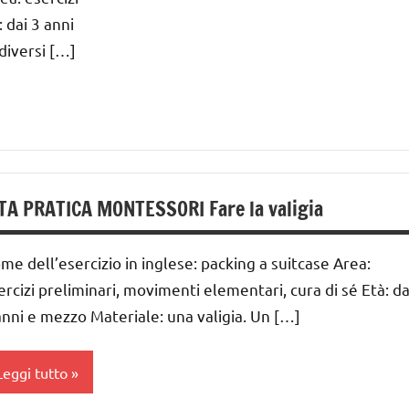
GUIDA
vestirsi
 dai 3 anni
IDATTICA
diversi […]
ITA
MONTESSORI
RATICA
UTTI GLI
ARGOMENTI
ER ETA'
UTTI GLI
RTICOLI
TA PRATICA MONTESSORI Fare la valigia
estirsi
me dell’esercizio in inglese: packing a suitcase Area:
vestirsi
ercizi preliminari, movimenti elementari, cura di sé Età: da
anni e mezzo Materiale: una valigia. Un […]
ITA
RATICA
Leggi tutto