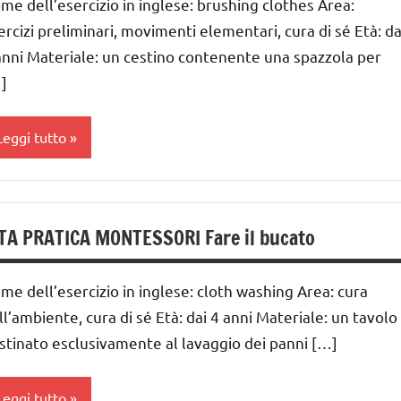
me dell’esercizio in inglese: brushing clothes Area:
 ai
ercizi preliminari, movimenti elementari, cura di sé Età: da
ITA
anni Materiale: un cestino contenente una spazzola per
RATICA
nni
]
GUIDA
IDATTICA
Leggi tutto
MONTESSORI
UTTI GLI
a 0
ARGOMENTI
 3
ER ETA'
TA PRATICA MONTESSORI Fare il bucato
nni
UTTI GLI
ai
RTICOLI
me dell’esercizio in inglese: cloth washing Area: cura
 ai
ll’ambiente, cura di sé Età: dai 4 anni Materiale: un tavolo
estirsi
stinato esclusivamente al lavaggio dei panni […]
nni
vestirsi
GUIDA
Leggi tutto