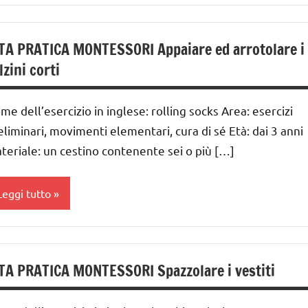
ai
 ai
TA PRATICA MONTESSORI Appaiare ed arrotolare i
lzini corti
nni
GUIDA
me dell’esercizio in inglese: rolling socks Area: esercizi
IDATTICA
eliminari, movimenti elementari, cura di sé Età: dai 3 anni
MONTESSORI
teriale: un cestino contenente sei o più […]
UTTI GLI
ARGOMENTI
Leggi tutto
ER ETA'
UTTI GLI
a 0
RTICOLI
 3
TA PRATICA MONTESSORI Spazzolare i vestiti
estirsi
nni
ai
vestirsi