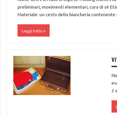
s
preliminari, movimenti elementari, cura di sé Età:
D
Materiale: un cesto della biancheria contenente 
V
P
T
Leggi tutto
P
dai
T
3 ai
A
VI
6
v
anni
e
No
GUIDA
s
es
DIDATTICA
2 
V
MONTESSORI
P
TUTTI GLI
ARGOMENTI
PER ETA'