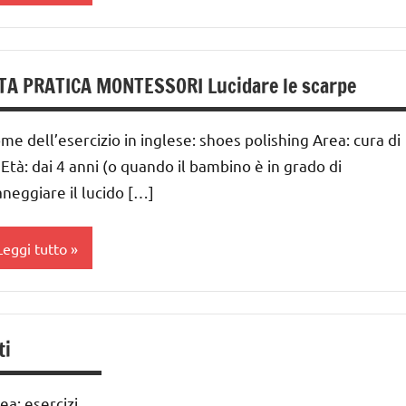
ai
 ai
TA PRATICA MONTESSORI Lucidare le scarpe
nni
me dell’esercizio in inglese: shoes polishing Area: cura di
GUIDA
 Età: dai 4 anni (o quando il bambino è in grado di
IDATTICA
neggiare il lucido […]
MONTESSORI
UTTI GLI
Leggi tutto
ARGOMENTI
ER ETA'
ai
UTTI GLI
 ai
RTICOLI
ti
estirsi
nni
ea: esercizi