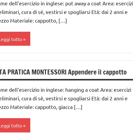
me dell’esercizio in inglese: put away a coat Area: eserciz
GUIDA
vestirsi
liminari, cura di sé, vestirsi e spogliarsi Età: dai 2 anni e
IDATTICA
zzo Materiale: cappotto, […]
ITA
MONTESSORI
RATICA
UTTI GLI
Leggi tutto
ARGOMENTI
ER ETA'
ai
UTTI GLI
 ai
RTICOLI
TA PRATICA MONTESSORI Appendere il cappotto
estirsi
nni
me dell’esercizio in inglese: hanging a coat Area: esercizi
GUIDA
vestirsi
liminari, cura di sé, vestirsi e spogliarsi Età: dai 2 anni e
IDATTICA
zzo Materiale: cappotto, giacca […]
ITA
MONTESSORI
RATICA
UTTI GLI
Leggi tutto
ARGOMENTI