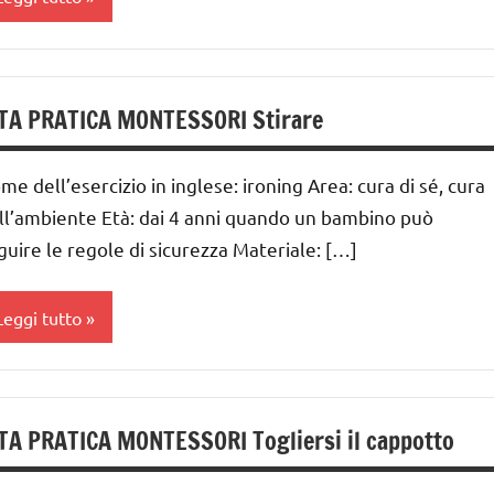
ITA
IDATTICA
RATICA
MONTESSORI
ai
UTTI GLI
 ai
ARGOMENTI
TA PRATICA MONTESSORI Stirare
ER ETA'
nni
UTTI GLI
me dell’esercizio in inglese: ironing Area: cura di sé, cura
GUIDA
RTICOLI
ll’ambiente Età: dai 4 anni quando un bambino può
IDATTICA
guire le regole di sicurezza Materiale: […]
estirsi
MONTESSORI
UTTI GLI
vestirsi
Leggi tutto
ARGOMENTI
ITA
ER ETA'
RATICA
ai
UTTI GLI
 ai
RTICOLI
TA PRATICA MONTESSORI Togliersi il cappotto
estirsi
nni