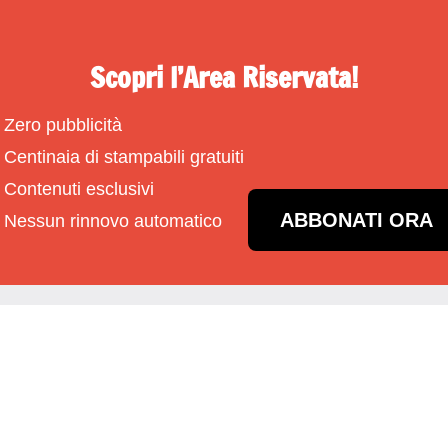
Scopri l’Area Riservata!
Zero pubblicità
Centinaia di stampabili gratuiti
Contenuti esclusivi
ABBONATI ORA
Nessun rinnovo automatico