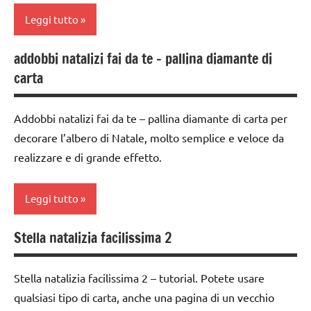
STAGIONI
ARTICOLI
Leggi tutto
FESTE
TUTORIAL
DELL'ANNO
addobbi natalizi fai da te – pallina diamante di
TUTTI GLI
albero
GUIDA
carta
ARGOMENTI
di
DIDATTICA
PER ETA'
Natale
WALDORF
Addobbi natalizi fai da te – pallina diamante di carta per
TUTTI GLI
dai
Inverno
ARTICOLI
decorare l’albero di Natale, molto semplice e veloce da
3 ai
Natale
6
realizzare e di grande effetto.
anni
papercutting
dai
Leggi tutto
STAGIONI
6
anni
TUTORIAL
Stella natalizia facilissima 2
albero
decorazioni
di
TUTTI GLI
natalizie
Natale
ARGOMENTI
Stella natalizia facilissima 2 – tutorial. Potete usare
PER ETA'
qualsiasi tipo di carta, anche una pagina di un vecchio
FESTE
carta