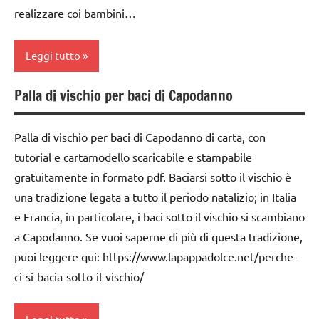
dai
TUTTI GLI
realizzare coi bambini…
3 ai
ARTICOLI
6
Leggi tutto
anni
FESTE
Palla di vischio per baci di Capodanno
3a
DELL'ANNO
settimana
Halloween
di
Palla di vischio per baci di Capodanno di carta, con
avvento
tutorial e cartamodello scaricabile e stampabile
LAVORETTI
gratuitamente in formato pdf. Baciarsi sotto il vischio è
4a
raccolte
settimana
una tradizione legata a tutto il periodo natalizio; in Italia
di links
di
e Francia, in particolare, i baci sotto il vischio si scambiano
a tema
avvento
a Capodanno. Se vuoi saperne di più di questa tradizione,
STAGIONI
albero
puoi leggere qui: https://www.lapappadolce.net/perche-
TUTORIAL
di
ci-si-bacia-sotto-il-vischio/
Natale
TUTTI GLI
ARGOMENTI
ARTE