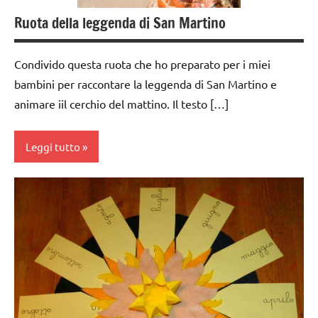
TUTTI GLI
Ruota della leggenda di San Martino
ARGOMENTI
PER ETA'
Condivido questa ruota che ho preparato per i miei
TUTTI GLI
bambini per raccontare la leggenda di San Martino e
ARTICOLI
animare iil cerchio del mattino. Il testo […]
VITA
PRATICA
Leggi tutto
Autunno
classe
1a
classe
2a
da 0