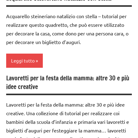
MONTESSORI
didattico
Acquarello steineriano natalizio con stella – tutorial per
cartamodelli
San
realizzare questo quadretto, che può essere utilizzato
Martino
classe
per decorare la casa, come dono per una persona cara, o
1a
TUTTI GLI
per decorare un biglietto d’auguri.
ARGOMENTI
classe
PER ETA'
2a
Leggi tutto
TUTTI GLI
classe
ARTICOLI
3a
Lavoretti per la festa della mamma: altre 30 e più
ARTE
idee creative
IMMAGINE
Compleanni
arte
da 0
Lavoretti per la festa della mamma: altre 30 e più idee
Waldorf
a 3
creative. Una collezione di tutorial per realizzare coi
anni
dai
bambini della scuola d’infanzia e primaria vari lavoretti e
6
dai
biglietti d’auguri per festeggiare la mamma… lavoretti
anni
3 ai