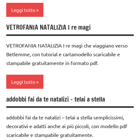
Inverno
Leggi tutto
LAVORETTI
VETROFANIA NATALIZIA I re magi
STAGIONI
Capodanno
TUTTI GLI
FESTE
VETROFANIA NATALIZIA I re magi che viaggiano verso
ARGOMENTI
DELL'ANNO
Betlemme, con tutorial e cartamodello scaricabile e
PER ETA'
Inverno
stampabile gratuitamente in formato pdf.
TUTTI GLI
LINGUAGGIO
ARTICOLI
Leggi tutto
racconti
STAGIONI
addobbi fai da te natalizi – telai a stella
arte
TUTTI GLI
Waldorf
ARTICOLI
addobbi fai da te natalizi – telai a stella semplicissimi,
carta
decorativi e adatti anche ai più piccoli, con modello pdf
cartamodelli
scaricabile e stampabile gratuitamente.