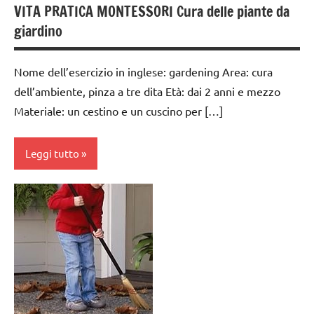
VITA PRATICA MONTESSORI Cura delle piante da
6
TUTTI GLI
Primavera
anni
giardino
ARTICOLI
scienze:
Estate
VITA
piante
Nome dell’esercizio in inglese: gardening Area: cura
PRATICA
giardinaggio
TUTORIAL
dell’ambiente, pinza a tre dita Età: dai 2 anni e mezzo
GRAZIA E
Materiale: un cestino e un cuscino per […]
TUTTI GLI
CORTESIA
ARGOMENTI
PER ETA'
GUIDA
Leggi tutto
DIDATTICA
TUTTI GLI
MONTESSORI
ARTICOLI
botanica
Primavera
varie -
cura
manualità
scienze:
dell'ambiente
piante
VITA
da 0
PRATICA
TUTTI GLI
a 3
ARGOMENTI
anni
PER ETA'