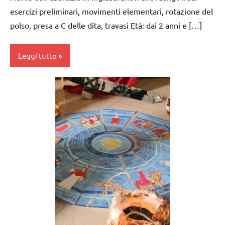
anni
esercizi preliminari, movimenti elementari, rotazione del
polso, presa a C delle dita, travasi Età: dai 2 anni e […]
giardinaggio
GUIDA
Leggi tutto
DIDATTICA
MONTESSORI
cura
TUTTI GLI
dell'ambiente
ARGOMENTI
PER ETA'
dai
3 ai
TUTTI GLI
6
ARTICOLI
anni
VITA
GUIDA
PRATICA
DIDATTICA
MONTESSORI
Inverno