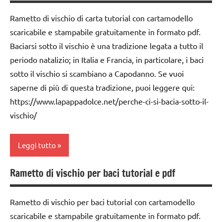
carta
STAGIONI
Inverno
Rametto di vischio di carta tutorial con cartamodello
cartamodelli
scaricabile e stampabile gratuitamente in formato pdf.
TUTORIAL
lavoretti
per
Baciarsi sotto il vischio è una tradizione legata a tutto il
dai
TUTTI GLI
Natale
periodo natalizio; in Italia e Francia, in particolare, i baci
6
ARGOMENTI
anni
sotto il vischio si scambiano a Capodanno. Se vuoi
PER ETA'
Natale
saperne di più di questa tradizione, puoi leggere qui:
DOWNLOAD
TUTTI GLI
raccolte
https://www.lapappadolce.net/perche-ci-si-bacia-sotto-il-
ARTICOLI
di links
FESTE
vischio/
a tema
DELL'ANNO
STAGIONI
Inverno
Leggi tutto
TUTORIAL
LAVORETTI
Rametto di vischio per baci tutorial e pdf
TUTTI GLI
Capodanno
papercutting
ARGOMENTI
carta
STAGIONI
PER ETA'
Rametto di vischio per baci tutorial con cartamodello
cartamodelli
scaricabile e stampabile gratuitamente in formato pdf.
TUTORIAL
TUTTI GLI