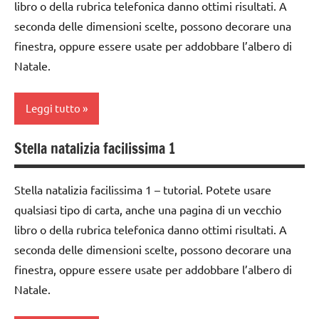
libro o della rubrica telefonica danno ottimi risultati. A
DELL'ANNO
TUTTI GLI
dai
ARTICOLI
seconda delle dimensioni scelte, possono decorare una
GUIDA
6
finestra, oppure essere usate per addobbare l’albero di
DIDATTICA
anni
Natale.
MONTESSORI
decorazioni
Inverno
natalizie
Leggi tutto
Natale
FESTE
DELL'ANNO
Stella natalizia facilissima 1
STAGIONI
carta
Inverno
TUTTI GLI
dai
Stella natalizia facilissima 1 – tutorial. Potete usare
ARGOMENTI
lavoretti
6
qualsiasi tipo di carta, anche una pagina di un vecchio
PER ETA'
per
anni
Natale
libro o della rubrica telefonica danno ottimi risultati. A
TUTTI GLI
decorazioni
seconda delle dimensioni scelte, possono decorare una
ARTICOLI
Natale
natalizie
finestra, oppure essere usate per addobbare l’albero di
VITA
papercutting
FESTE
Natale.
PRATICA
DELL'ANNO
paperfolding