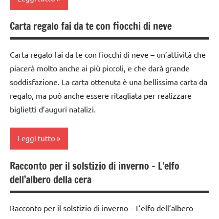
per
classe
Natale
4a
Carta regalo fai da te con fiocchi di neve
albero
Natale
di
classe
Natale
5a
Carta regalo fai da te con fiocchi di neve – un’attività che
STAGIONI
piacerà molto anche ai più piccoli, e che darà grande
dai
dai
TUTTI GLI
soddisfazione. La carta ottenuta è una bellissima carta da
3 ai
6
ARGOMENTI
6
regalo, ma può anche essere ritagliata per realizzare
anni
PER ETA'
anni
biglietti d’auguri natalizi.
GUIDA
TUTTI GLI
dai
DIDATTICA
ARTICOLI
6
WALDORF
Leggi tutto
anni
Inverno
Racconto per il solstizio di inverno – L’elfo
decorazioni
ARTE
PEDAGOGIE
dell’albero della cera
natalizie
IMMAGINE
STAGIONI
FESTE
da 0
Racconto per il solstizio di inverno – L’elfo dell’albero
DELL'ANNO
a 3
Steiner