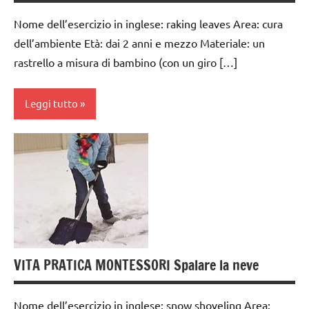
3 ai
TUTTI GLI
Nome dell’esercizio in inglese: raking leaves Area: cura
6
ARTICOLI
dell’ambiente Età: dai 2 anni e mezzo Materiale: un
anni
VITA
rastrello a misura di bambino (con un giro […]
giardinaggio
PRATICA
GUIDA
Leggi tutto
DIDATTICA
MONTESSORI
Autunno
TUTTI GLI
cura
ARGOMENTI
dell'ambiente
PER ETA'
da 0
TUTTI GLI
a 3
ARTICOLI
anni
VITA
VITA PRATICA MONTESSORI Spalare la neve
dai
PRATICA
3 ai
Nome dell’esercizio in inglese: snow shoveling Area:
6