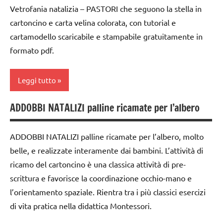
Natale
6
Vetrofania natalizia – PASTORI che seguono la stella in
3a
anni
Natale
cartoncino e carta velina colorata, con tutorial e
classe
cartamodello scaricabile e stampabile gratuitamente in
FESTE
pittura
4a
DELL'ANNO
formato pdf.
STAGIONI
dai
GUIDA
6
TUTTI GLI
DIDATTICA
Leggi tutto
anni
ARGOMENTI
WALDORF
PER ETA'
Inverno
ADDOBBI NATALIZI palline ricamate per l’albero
Inverno
arte
TUTTI GLI
LINGUAGGIO
Waldorf
lana
ARTICOLI
ADDOBBI NATALIZI palline ricamate per l’albero, molto
cardata
recite
carta
belle, e realizzate interamente dai bambini. L’attività di
e feltro
STAGIONI
cartamodelli
ricamo del cartoncino è una classica attività di pre-
LINGUAGGIO
scrittura e favorisce la coordinazione occhio-mano e
TUTTI GLI
dai
Natale
ARGOMENTI
6
l’orientamento spaziale. Rientra tra i più classici esercizi
PER ETA'
anni
di vita pratica nella didattica Montessori.
racconti
TUTTI GLI
DOWNLOAD