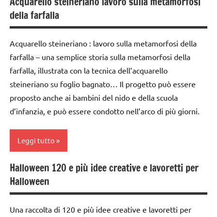
Acquarello steineriano lavoro sulla metamorfosi
acquarello
STAGIONI
Primavera
della farfalla
ARTE
TUTORIAL
SCIENZE
IMMAGINE
Acquarello steineriano : lavoro sulla metamorfosi della
TUTTI GLI
scienze:
classe
farfalla – una semplice storia sulla metamorfosi della
ARGOMENTI
piante
1a
PER ETA'
farfalla, illustrata con la tecnica dell’acquarello
STAGIONI
classe
steineriano su foglio bagnato… Il progetto può essere
TUTTI GLI
2a
TUTORIAL
proposto anche ai bambini del nido e della scuola
ARTICOLI
d’infanzia, e può essere condotto nell’arco di più giorni.
dai
TUTTI GLI
3 ai
ARGOMENTI
6
PER ETA'
Leggi tutto
anni
TUTTI GLI
Halloween 120 e più idee creative e lavoretti per
Festa
ARTICOLI
acquarello
degli
Halloween
ARTE
alberi
IMMAGINE
FESTE
Una raccolta di 120 e più idee creative e lavoretti per