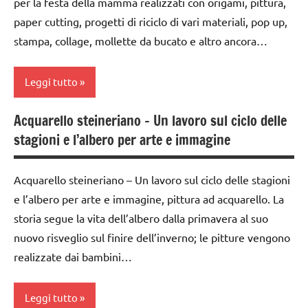
per la festa della mamma realizzati con origami, pittura,
6
FESTE
paper cutting, progetti di riciclo di vari materiali, pop up,
anni
DELL'ANNO
stampa, collage, mollette da bucato e altro ancora…
dai
GUIDA
6
DIDATTICA
anni
Leggi tutto
WALDORF
DOWNLOAD
Inverno
Acquarello steineriano – Un lavoro sul ciclo delle
classi
EDUCAZIONE
stagioni e l’albero per arte e immagine
1a-5a
Natale
COSMICA
da 0
STAGIONI
GEOGRAFIA
Acquarello steineriano – Un lavoro sul ciclo delle stagioni
a 3
TUTTI GLI
e l’albero per arte e immagine, pittura ad acquarello. La
anni
GUIDA
ARGOMENTI
storia segue la vita dell’albero dalla primavera al suo
DIDATTICA
dai
PER ETA'
MONTESSORI
nuovo risveglio sul finire dell’inverno; le pitture vengono
3 ai
TUTTI GLI
realizzate dai bambini…
6
materiale
ARTICOLI
anni
didattico
Leggi tutto
Festa
nomenclature