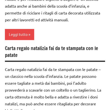
Inverno
arte
adatta anche ai bambini della scuola d’infanzia, e
TUTORIAL
lavoretti
Waldorf
permette di riciclare i ritagli di carta decorata utilizzata
per
TUTTI GLI
dai
per altri lavoretti ed attività manuali.
Natale
ARGOMENTI
3 ai
PER ETA'
Natale
6
Leggi tutto
TUTTI GLI
anni
STAGIONI
ARTICOLI
dai
Carta regalo natalizia fai da te stampata con le
TUTTI GLI
albero
6
patate
ARGOMENTI
di
anni
PER ETA'
Natale
FESTE
Carta regalo natalizia fai da te stampata con le patate –
TUTTI GLI
dai
DELL'ANNO
un classico nella scuola d’infanzia. Le patate possono
ARTICOLI
3 ai
GUIDA
6
essere tagliate a metà dai bambini, poi l’adulto
DIDATTICA
anni
provvederà a scavarle con un coltello o un taglierino. La
WALDORF
carta ottenuta è molto bella e adatta a rivestire i doni
decorazioni
Inverno
natalizie
natalizi, ma può anche essere ritagliata per decorare