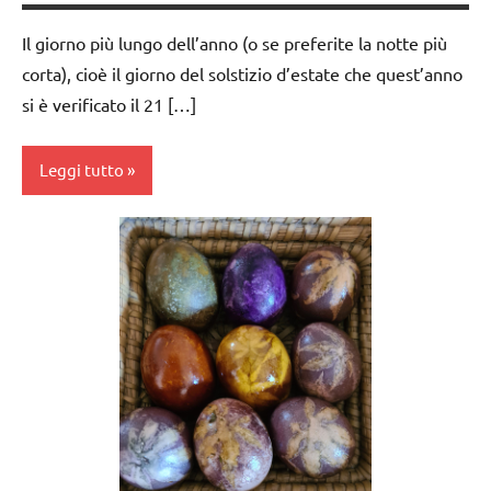
Il giorno più lungo dell’anno (o se preferite la notte più
corta), cioè il giorno del solstizio d’estate che quest’anno
si è verificato il 21 […]
Leggi tutto
acquarello
ARTE
IMMAGINE
BIOLOGIA
MONTESSORI
botanica
dai
3 ai