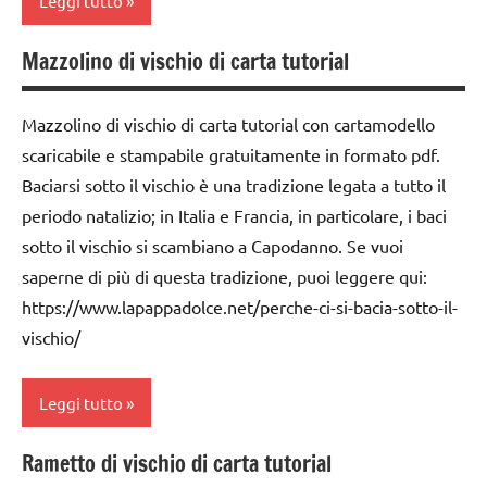
Leggi tutto
PER ETA'
IMMAGINE
Mazzolino di vischio di carta tutorial
TUTTI GLI
carta
Capodanno
ARTICOLI
classi
carta
Mazzolino di vischio di carta tutorial con cartamodello
1a-5a
cartamodelli
scaricabile e stampabile gratuitamente in formato pdf.
da 0
Baciarsi sotto il vischio è una tradizione legata a tutto il
dai
a 3
periodo natalizio; in Italia e Francia, in particolare, i baci
6
anni
anni
sotto il vischio si scambiano a Capodanno. Se vuoi
dai
saperne di più di questa tradizione, puoi leggere qui:
DOWNLOAD
3 ai
https://www.lapappadolce.net/perche-ci-si-bacia-sotto-il-
6
FESTE
vischio/
anni
DELL'ANNO
decorazioni
Inverno
Leggi tutto
natalizie
LAVORETTI
FESTE
Rametto di vischio di carta tutorial
Capodanno
papercutting
DELL'ANNO