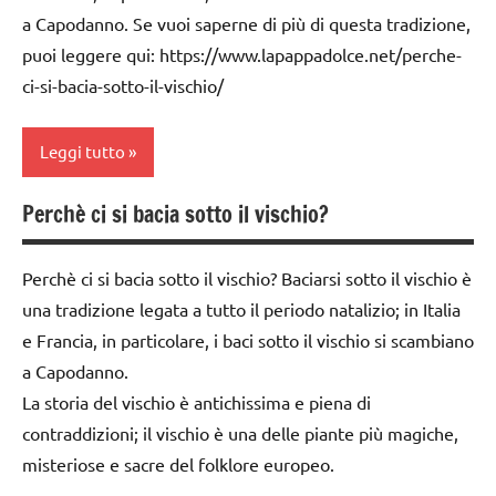
DELL'ANNO
a Capodanno. Se vuoi saperne di più di questa tradizione,
TUTTI GLI
puoi leggere qui: https://www.lapappadolce.net/perche-
Inverno
ARTICOLI
ci-si-bacia-sotto-il-vischio/
LAVORETTI
papercutting
Leggi tutto
STAGIONI
Perchè ci si bacia sotto il vischio?
Capodanno
TUTORIAL
cartamodelli
TUTTI GLI
Perchè ci si bacia sotto il vischio? Baciarsi sotto il vischio è
ARGOMENTI
dai
una tradizione legata a tutto il periodo natalizio; in Italia
PER ETA'
6
e Francia, in particolare, i baci sotto il vischio si scambiano
anni
TUTTI GLI
a Capodanno.
ARTICOLI
DOWNLOAD
La storia del vischio è antichissima e piena di
contraddizioni; il vischio è una delle piante più magiche,
FESTE
misteriose e sacre del folklore europeo.
DELL'ANNO