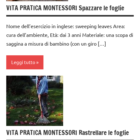
dai
VITA PRATICA MONTESSORI Spazzare le foglie
TUTTI GLI
3 ai
ARTICOLI
6
Nome dell’esercizio in inglese: sweeping leaves Area:
anni
VITA
cura dell’ambiente, Età: dai 3 anni Materiale: una scopa di
PRATICA
Estate
saggina a misura di bambino (con un giro […]
giardinaggio
Leggi tutto
GUIDA
DIDATTICA
MONTESSORI
Autunno
Primavera
cura
dell'ambiente
scienze:
piante
da 0
a 3
TUTTI GLI
anni
ARGOMENTI
VITA PRATICA MONTESSORI Rastrellare le foglie
PER ETA'
dai