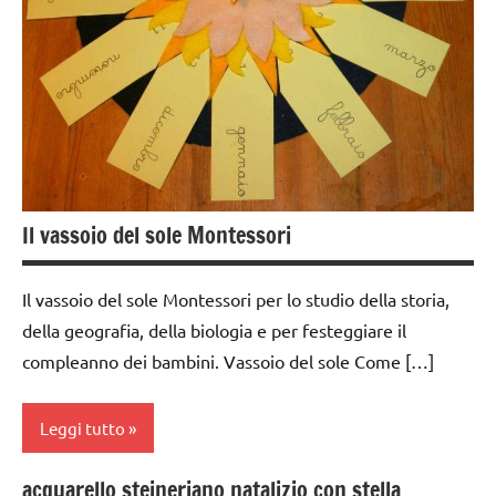
a 3
anni
dai
3 ai
6
anni
dai
6
Il vassoio del sole Montessori
anni
DOWNLOAD
Il vassoio del sole Montessori per lo studio della storia,
della geografia, della biologia e per festeggiare il
FESTE
DELL'ANNO
compleanno dei bambini. Vassoio del sole Come […]
giochi
Leggi tutto
di
carta
acquarello steineriano natalizio con stella
BIOLOGIA
materiale