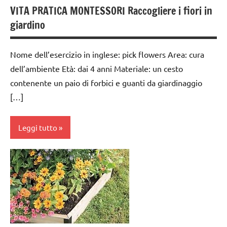
DIDATTICA
3 ai
VITA PRATICA MONTESSORI Raccogliere i fiori in
MONTESSORI
6
giardino
anni
materiali
di
dai
Nome dell’esercizio in inglese: pick flowers Area: cura
consumo
6
dell’ambiente Età: dai 4 anni Materiale: un cesto
fai da te
anni
contenente un paio di forbici e guanti da giardinaggio
nomenclature
FESTE
[…]
Montessori
DELL'ANNO
pigmenti
GUIDA
Leggi tutto
botanici
DIDATTICA
MONTESSORI
STAGIONI
botanica
LAVORETTI
TUTORIAL
cura
Pasqua
dell'ambiente
TUTTI GLI
ARGOMENTI
pigmenti
dai
PER ETA'
botanici
3 ai