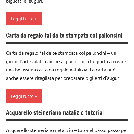
biglietti di auguri.
lavoretti
FESTE
per
DELL'ANNO
Natale
Leggi tutto
Inverno
Natale
lavoretti
Carta da regalo fai da te stampata coi palloncini
ARTE
STAGIONI
per
IMMAGINE
Natale
tecniche
Carta da regalo fai da te stampata coi palloncini – un
dai
varie
Natale
gioco d’arte adatto anche ai più piccoli che porta a creare
3 ai
una bellissima carta da regalo natalizia. La carta può
TUTTI GLI
6
STAGIONI
ARGOMENTI
anni
anche essere ritagliata per preparare biglietti d’auguri.
TUTTI GLI
PER ETA'
dai
ARGOMENTI
TUTTI GLI
6
PER ETA'
Leggi tutto
ARTICOLI
anni
TUTTI GLI
Acquarello steineriano natalizio tutorial
FESTE
ARTICOLI
ARTE
DELL'ANNO
IMMAGINE
Acquarello steineriano natalizio – tutorial passo passo per
giochi
da 0