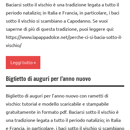
Baciarsi sotto il vischio è una tradizione legata a tutto il
ARTICOLI
dai
TUTTI GLI
periodo natalizio; in Italia e Francia, in particolare, i baci
6
ARGOMENTI
varie -
anni
sotto il vischio si scambiano a Capodanno. Se vuoi
PER ETA'
manualità
saperne di più di questa tradizione, puoi leggere qui:
DOWNLOAD
TUTTI GLI
https://www.lapappadolce.net/perche-ci-si-bacia-sotto-il-
ARTICOLI
FESTE
vischio/
DELL'ANNO
Inverno
Leggi tutto
LAVORETTI
Biglietto di auguri per l’anno nuovo
Capodanno
papercutting
carta
STAGIONI
Biglietto di auguri per l’anno nuovo con rametti di
dai
vischio: tutorial e modello scaricabile e stampabile
TUTORIAL
6
gratuitamente in formato pdf. Baciarsi sotto il vischio è
TUTTI GLI
anni
una tradizione legata a tutto il periodo natalizio; in Italia
ARGOMENTI
FESTE
e Francia, in particolare, i baci sotto il vischio si scambiano
PER ETA'