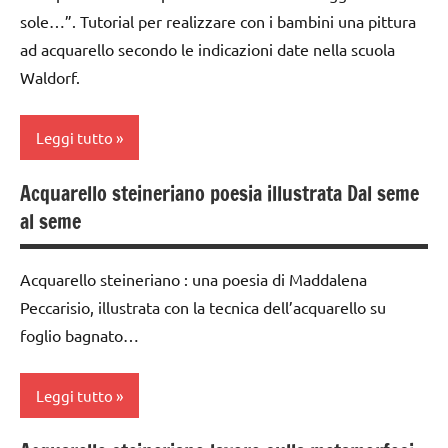
TUTTI GLI
classi
alberi
sole…”. Tutorial per realizzare con i bambini una pittura
ARTICOLI
1a-5a
ad acquarello secondo le indicazioni date nella scuola
FESTE
dai
Waldorf.
DELL'ANNO
3 ai
SCIENZE
6
Leggi tutto
anni
scienze:
piante
Festa
Acquarello steineriano poesia illustrata Dal seme
acquarello
degli
STAGIONI
al seme
alberi
ARTE
TUTTI GLI
IMMAGINE
FESTE
ARGOMENTI
Acquarello steineriano : una poesia di Maddalena
DELL'ANNO
classi
PER ETA'
Peccarisio, illustrata con la tecnica dell’acquarello su
1a-5a
Primavera
foglio bagnato…
TUTTI GLI
dai
ARTICOLI
SCIENZE
3 ai
Leggi tutto
scienze:
6
piante
anni