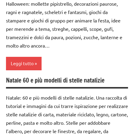
classe
DELL'ANNO
Halloween: mollette pipistrello, decorazioni paurose,
1a
ragni e ragnatele, scheletri e fantasmi, giochi da
Primavera
classe
stampare e giochi di gruppo per animare la festa, idee
SCIENZE
2a
per merende a tema, streghe, cappelli, scope, gufi,
scienze:
tramezzini e dolci da paura, pozioni, zucche, lanterne e
dai
piante
3 ai
molto altro ancora…
6
TUTTI GLI
anni
ARGOMENTI
Leggi tutto
PER ETA'
Primavera
Natale 60 e più modelli di stelle natalizie
TUTTI GLI
Autunno
SCIENZE
ARTICOLI
classi
scienze:
Natale: 60 e più modelli di stelle natalizie. Una raccolta di
1a-5a
animali
tutorial e immagini da cui trarre ispirazione per realizzare
da 0
TUTTI GLI
stelle natalizie di carta, materiale riciclato, legno, cartone,
a 3
ARGOMENTI
perline, pasta e molto altro. Stelle per addobbare
anni
PER ETA'
l’albero, per decorare le finestre, da regalare, da