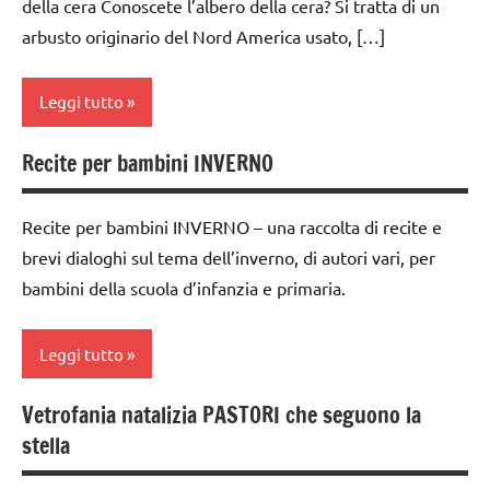
della cera Conoscete l’albero della cera? Si tratta di un
anni
Inverno
TUTTI GLI
arbusto originario del Nord America usato, […]
dai
ARGOMENTI
lavoretti
3 ai
PER ETA'
per
6
Leggi tutto
Natale
TUTTI GLI
anni
ARTICOLI
Natale
Recite per bambini INVERNO
dai
2a
STAGIONI
6
settimana
anni
di
Recite per bambini INVERNO – una raccolta di recite e
TUTTI GLI
avvento
brevi dialoghi sul tema dell’inverno, di autori vari, per
ARGOMENTI
FESTE
bambini della scuola d’infanzia e primaria.
PER ETA'
DELL'ANNO
arte
Waldorf
TUTTI GLI
giochi
Leggi tutto
ARTICOLI
d'arte
dai
3 ai
Inverno
6
Vetrofania natalizia PASTORI che seguono la
classe
anni
lavoretti
stella
2a
per
dai
classe