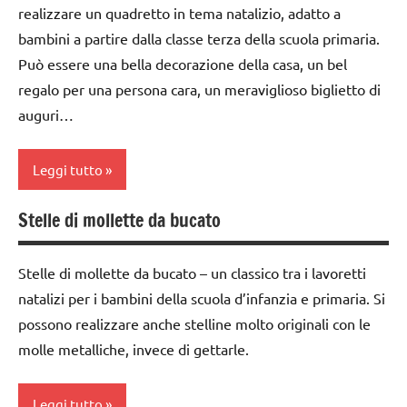
realizzare un quadretto in tema natalizio, adatto a
d'arte
a 3
bambini a partire dalla classe terza della scuola primaria.
anni
Inverno
Può essere una bella decorazione della casa, un bel
dai
lavoretti
regalo per una persona cara, un meraviglioso biglietto di
3 ai
per
auguri…
6
Natale
anni
Natale
Leggi tutto
dai
6
STAGIONI
Stelle di mollette da bucato
anni
acquarello
TUTTI GLI
FESTE
ARGOMENTI
ARTE
Stelle di mollette da bucato – un classico tra i lavoretti
DELL'ANNO
PER ETA'
IMMAGINE
natalizi per i bambini della scuola d’infanzia e primaria. Si
giochi
TUTTI GLI
arte
possono realizzare anche stelline molto originali con le
d'arte
ARTICOLI
Waldorf
molle metalliche, invece di gettarle.
Inverno
classe
3a
lavoretti
Leggi tutto