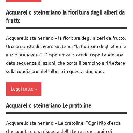
della
Montessori
Acquarello steineriano la fioritura degli alberi da
mamma
acquarello
STAGIONI
frutto
FESTE
ARTE
STORIA
DELL'ANNO
IMMAGINE
Acquarello steineriano – la fioritura degli alberi da frutto.
TUTTI GLI
LAVORETTI
classe
Una proposta di lavoro sul tema “la fioritura degli alberi a
ARGOMENTI
1a
Primavera
PER ETA'
inizio primavera”. L’esperienza procede rispettando una
classe
data sequenza di azioni, che porta il bambino a riflettere
raccolte
TUTTI GLI
2a
di links
sulla condizione dell’albero in questa stagione.
ARTICOLI
a tema
dai
Universo
3 ai
STAGIONI
Leggi tutto
6
TUTORIAL
anni
Acquarello steineriano Le pratoline
acquarello
TUTTI GLI
EBOOK
ARGOMENTI
ARTE
Acquarello steineriano – Le pratoline: “Ogni filo d’erba
Festa
PER ETA'
IMMAGINE
che spunta è una risposta della terra a un raggio di
degli