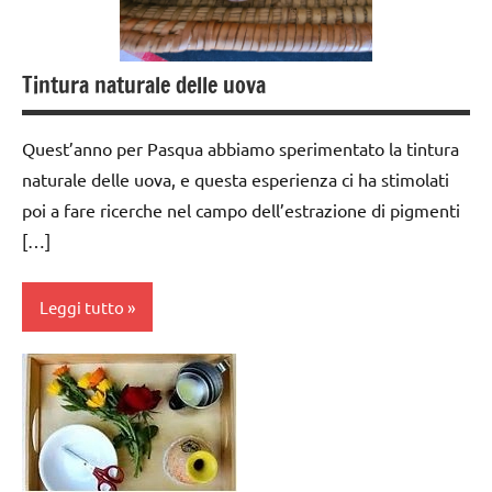
6
anni
Tintura naturale delle uova
dai
6
anni
Quest’anno per Pasqua abbiamo sperimentato la tintura
naturale delle uova, e questa esperienza ci ha stimolati
DOWNLOAD
poi a fare ricerche nel campo dell’estrazione di pigmenti
EDUCAZIONE
[…]
COSMICA
esercizi
Leggi tutto
preliminari
e
movimenti
ARTE
elementari
IMMAGINE
Estate
cucinare
GUIDA
dai