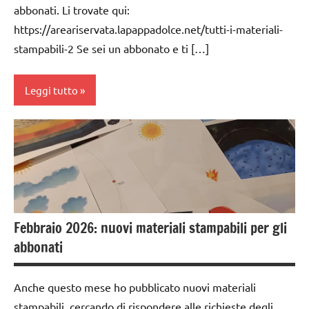
abbonati. Li trovate qui:
anni
https://areariservata.lapappadolce.net/tutti-i-materiali-
EDUCAZIONE
stampabili-2 Se sei un abbonato e ti […]
COSMICA
GUIDA
Leggi tutto
DIDATTICA
MONTESSORI
dai
TUTTI GLI
3 ai
ARGOMENTI
6
PER ETA'
anni
TUTTI GLI
dai
ARTICOLI
Febbraio 2026: nuovi materiali stampabili per gli
6
anni
abbonati
DOWNLOAD
Anche questo mese ho pubblicato nuovi materiali
EDUCAZIONE
stampabili, cercando di rispondere alle richieste degli