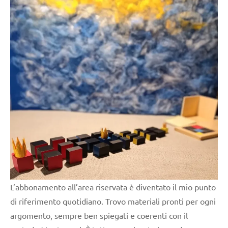
6
anni
EDUCAZIONE
COSMICA
GUIDA
DIDATTICA
MONTESSORI
scienze:
astronomia
TUTTI GLI
ARGOMENTI
PER ETA'
TUTTI GLI
L’abbonamento all’area riservata è diventato il mio punto
ARTICOLI
di riferimento quotidiano. Trovo materiali pronti per ogni
argomento, sempre ben spiegati e coerenti con il