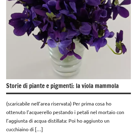
anni
EDUCAZIONE
COSMICA
GUIDA
DIDATTICA
MONTESSORI
MATEMATICA
MONTESSORI
psicoaritmetica
Storie di piante e pigmenti: la viola mammola
Montessori
psicogeometria
(scaricabile nell’area riservata) Per prima cosa ho
Montessori
ottenuto l’acquerello pestando i petali nel mortaio con
SVILUPPO
l’aggiunta di acqua distillata: Poi ho aggiunto un
SENSORIALE
cucchiaino di […]