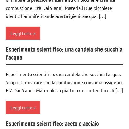
4a
combustione. Età Dai 9 anni. Materiali Due bicchiere
classe
identicifiammifericandelacarta igienicaacqua. […]
5a
classi
Leggi tutto
medie
ESPERIMENTI
Esperimento scientifico: una candela che succhia
classe
E ATTIVITA'
l’acqua
3a
STEM
classe
ESPERIMENTI
Esperimento scientifico: una candela che succhia l’acqua.
4a
SCIENTIFICI
Scopo Dimostrare che la combustione consuma ossigeno.
classe
Età Dai 6 anni. Materiali Un piatto o un contenitore di […]
GUIDA
5a
DIDATTICA
MONTESSORI
classi
Leggi tutto
medie
SCIENZE
ESPERIMENTI
Esperimento scientifico: aceto e acciaio
classi
scienze:
E ATTIVITA'