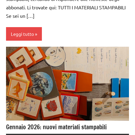
COSMICA
abbonati. Li trovate qui: TUTTI I MATERIALI STAMPABILI
GUIDA
Se sei un […]
DIDATTICA
MONTESSORI
Leggi tutto
TUTTI GLI
ARGOMENTI
PER ETA'
dai
3 ai
TUTTI GLI
6
ARTICOLI
anni
dai
6
anni
DOWNLOAD
GUIDA
Gennaio 2026: nuovi materiali stampabili
DIDATTICA