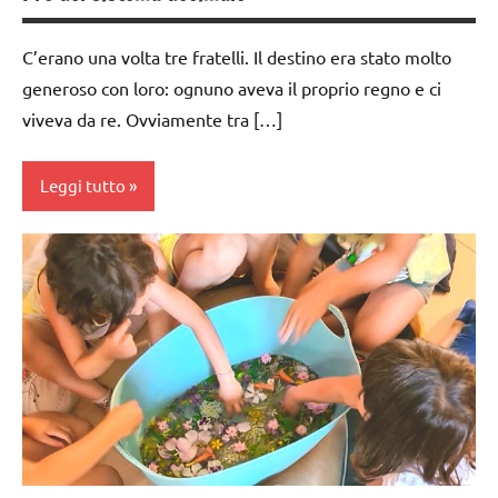
ARGOMENTI
PER ETA'
C’erano una volta tre fratelli. Il destino era stato molto
TUTTI GLI
generoso con loro: ognuno aveva il proprio regno e ci
ARTICOLI
viveva da re. Ovviamente tra […]
Leggi tutto
dai
3 ai
6
anni
dai
6
anni
EDUCAZIONE