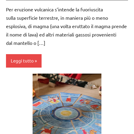
scienze:
Per eruzione vulcanica s’intende la fuoriuscita
piante
sulla superficie terrestre, in maniera più o meno
TUTORIAL
esplosiva, di magma (una volta eruttato il magma prende
il nome di lava) ed altri materiali gassosi provenienti
TUTTI GLI
ARGOMENTI
dal mantello o […]
PER ETA'
TUTTI GLI
Leggi tutto
ARTICOLI
varie -
classi
manualità
1a-5a
VITA
classi
PRATICA
medie
dai
3 ai
6