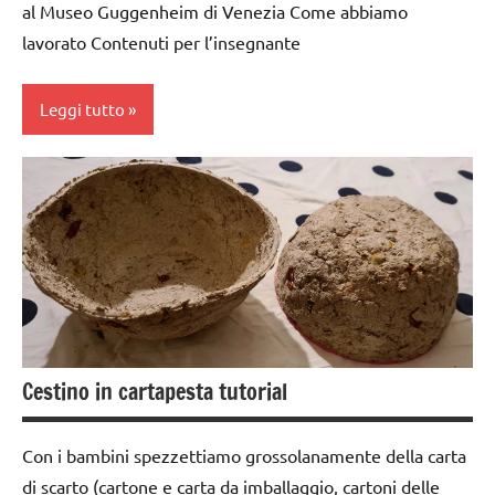
E ATTIVITA'
TUTTI GLI
al Museo Guggenheim di Venezia Come abbiamo
STEM
ARTICOLI
lavorato Contenuti per l’insegnante
GUIDA
VITA
DIDATTICA
PRATICA
Leggi tutto
MONTESSORI
riciclare
ARTE
IMMAGINE
SCIENZE
classi
scienze:
1a-5a
corpo
umano
classi
medie
TUTTI GLI
ARGOMENTI
da 0
Cestino in cartapesta tutorial
PER ETA'
a 3
anni
TUTTI GLI
Con i bambini spezzettiamo grossolanamente della carta
ARTICOLI
dai
di scarto (cartone e carta da imballaggio, cartoni delle