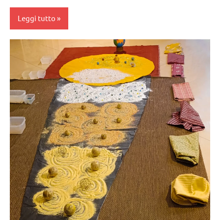
Leggi tutto
algebra
Montessori
classi
1a-5a
dai
6
anni
GUIDA
DIDATTICA
MONTESSORI
MATEMATICA
MONTESSORI