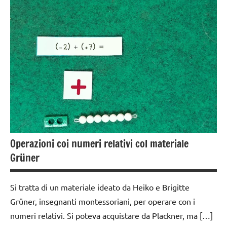
dai
TUTTI GLI
6
ARGOMENTI
anni
PER ETA'
GUIDA
TUTTI GLI
DIDATTICA
ARTICOLI
MONTESSORI
TUTORIAL
TUTTI GLI
ARGOMENTI
Operazioni coi numeri relativi col materiale
PER ETA'
Grüner
TUTTI GLI
ARTICOLI
Si tratta di un materiale ideato da Heiko e Brigitte
Grüner, insegnanti montessoriani, per operare con i
numeri relativi. Si poteva acquistare da Plackner, ma […]