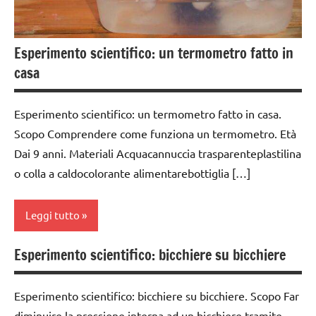
6
anni
dai
Esperimento scientifico: un termometro fatto in
6
casa
anni
GRAZIA E
Esperimento scientifico: un termometro fatto in casa.
CORTESIA
Scopo Comprendere come funziona un termometro. Età
GUIDA
Dai 9 anni. Materiali Acquacannuccia trasparenteplastilina
DIDATTICA
o colla a caldocolorante alimentarebottiglia […]
MONTESSORI
TUTTI GLI
Leggi tutto
ARGOMENTI
PER ETA'
Esperimento scientifico: bicchiere su bicchiere
classe
TUTTI GLI
3a
ARTICOLI
Esperimento scientifico: bicchiere su bicchiere. Scopo Far
classe
diminuire la pressione interna ad un bicchiere tramite