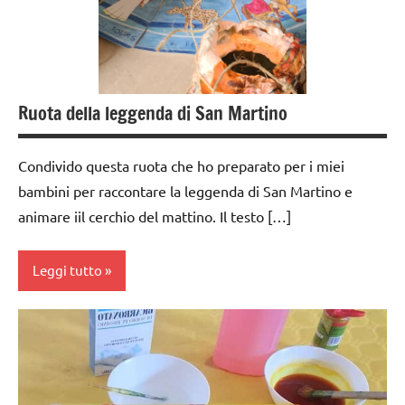
anni
dai
6
anni
Ruota della leggenda di San Martino
EDUCAZIONE
COSMICA
Condivido questa ruota che ho preparato per i miei
ESPERIMENTI
bambini per raccontare la leggenda di San Martino e
E ATTIVITA'
animare iil cerchio del mattino. Il testo […]
STEM
ESPERIMENTI
Leggi tutto
SCIENTIFICI
GEOGRAFIA
Autunno
GUIDA
classe
DIDATTICA
1a
MONTESSORI