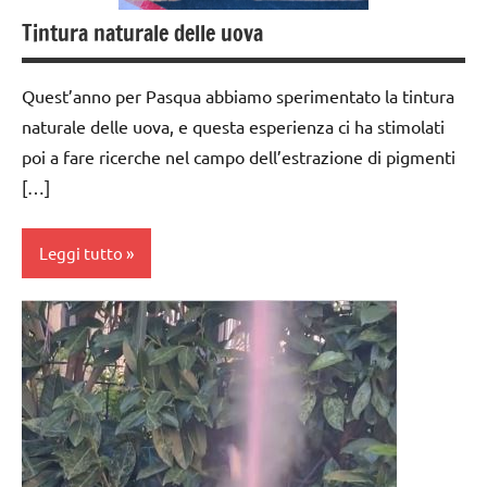
anni
Tintura naturale delle uova
dai
6
Quest’anno per Pasqua abbiamo sperimentato la tintura
anni
naturale delle uova, e questa esperienza ci ha stimolati
GUIDA
poi a fare ricerche nel campo dell’estrazione di pigmenti
DIDATTICA
[…]
MONTESSORI
LAVORETTI
Leggi tutto
materiali
di
ARTE
consumo
IMMAGINE
fai da te
cucinare
modellaggio
dai
Pasqua
3 ai
6