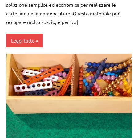
6
soluzione semplice ed economica per realizzare le
anni
cartelline delle nomenclature. Questo materiale può
occupare molto spazio, e per […]
DOWNLOAD
EDUCAZIONE
Leggi tutto
COSMICA
GEOGRAFIA
costruire i
GUIDA
materiali
DIDATTICA
Montessori
MONTESSORI
da 0
materiale
a 3
didattico
anni
nomenclature
dai
Montessori
3 ai
6
scienze:
anni
astronomia