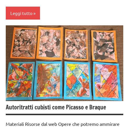
giochi
Leggi tutto
per
contare
BIOLOGIA
GUIDA
MONTESSORI
DIDATTICA
MONTESSORI
corpo
umano
MATEMATICA
dai
MATEMATICA
3 ai
MONTESSORI
6
moltiplicazione
anni
riciclare
dai
6
Autoritratti cubisti come Picasso e Braque
TUTTI GLI
anni
ARGOMENTI
PER ETA'
ESPERIMENTI
Materiali Risorse dal web Opere che potremo ammirare