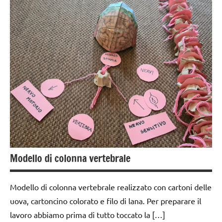
PER ETA'
PER ETA'
classi
1a-5a
TUTTI GLI
TUTTI GLI
ARTICOLI
ARTICOLI
dai
3 ai
VITA
6
PRATICA
anni
dai
6
anni
esercizi
preliminari
Modello di colonna vertebrale
e
movimenti
elementari
Modello di colonna vertebrale realizzato con cartoni delle
uova, cartoncino colorato e filo di lana. Per preparare il
GIOCHI
lavoro abbiamo prima di tutto toccato la […]
MONTESSORI