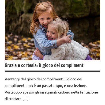
ARTE
giochi
IMMAGINE
di
carta
da 0
a 3
materiale
anni
didattico
dai
San
3 ai
Martino
6
TUTTI GLI
anni
ARGOMENTI
dai
PER ETA'
Grazia e cortesia: il gioco dei complimenti
6
TUTTI GLI
anni
ARTICOLI
Vantaggi del gioco dei complimenti Il gioco dei
giochi
complimenti non è un passatempo, è una lezione.
d'arte
Purtroppo spesso gli insegnanti cadono nella tentazione
Halloween
di trattare […]
LAVORETTI