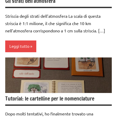
Gli strati dell’atmosfera
6
anni
Striscia degli strati dell’atmosfera La scala di questa
DOWNLOAD
striscia è 1:1 milione, il che significa che 10 km
nomenclature
nell’atmosfera corrispondono a 1 cm sulla striscia. […]
Montessori
TUTTI GLI
Leggi tutto
ARGOMENTI
PER ETA'
costruire i
TUTTI GLI
materiali
ARTICOLI
Montessori
dai
3 ai
Tutorial: le cartelline per le nomenclature
6
anni
dai
Dopo molti tentativi, ho finalmente trovato una