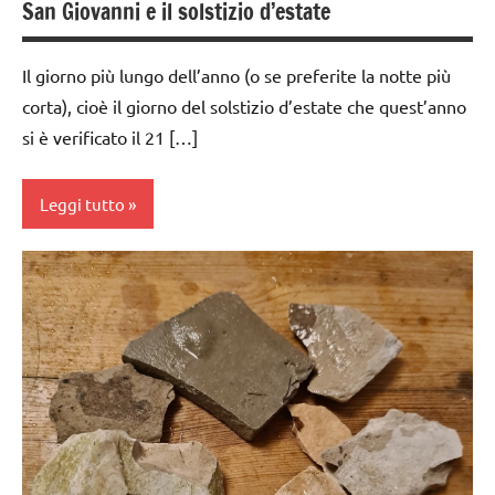
COSMICA
San Giovanni e il solstizio d’estate
GUIDA
DIDATTICA
Il giorno più lungo dell’anno (o se preferite la notte più
MONTESSORI
corta), cioè il giorno del solstizio d’estate che quest’anno
si è verificato il 21 […]
MATEMATICA
MONTESSORI
Leggi tutto
psicoaritmetica
Montessori
acquarello
TUTTI GLI
ARGOMENTI
ARTE
PER ETA'
IMMAGINE
TUTTI GLI
BIOLOGIA
ARTICOLI
MONTESSORI
unità
botanica
decine
centinaia
dai