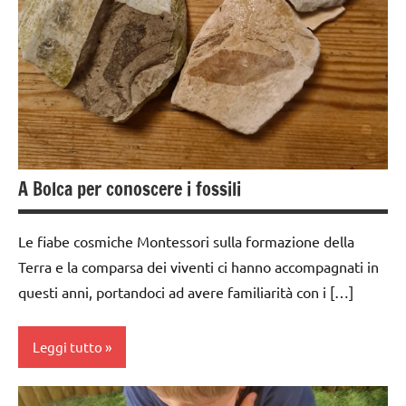
3 ai
6
anni
dai
6
anni
DOWNLOAD
A Bolca per conoscere i fossili
EDUCAZIONE
COSMICA
Le fiabe cosmiche Montessori sulla formazione della
esercizi
Terra e la comparsa dei viventi ci hanno accompagnati in
preliminari
questi anni, portandoci ad avere familiarità con i […]
e
movimenti
Leggi tutto
elementari
Estate
dai