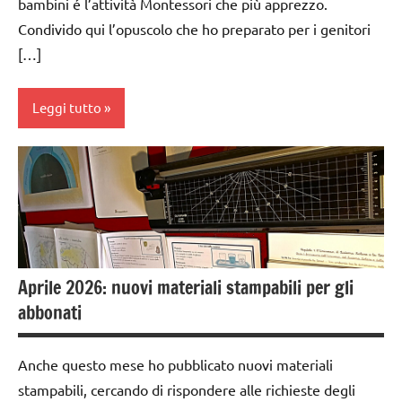
bambini é l’attività Montessori che più apprezzo.
Condivido qui l’opuscolo che ho preparato per i genitori
[…]
Leggi tutto
Compleanni
da 0
a 3
anni
dai
Aprile 2026: nuovi materiali stampabili per gli
3 ai
abbonati
6
anni
Anche questo mese ho pubblicato nuovi materiali
dai
stampabili, cercando di rispondere alle richieste degli
6