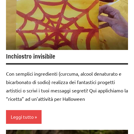
classe
SCIENZE
2a
scienze:
da 0
fisica e
a 3
chimica
anni
TUTTI GLI
dai
ARGOMENTI
Inchiostro invisibile
3 ai
PER ETA'
6
TUTTI GLI
anni
Con semplici ingredienti (curcuma, alcool denaturato e
ARTICOLI
dai
bicarbonato di sodio) realizza dei fantastici progetti
6
artistici o scrivi i tuoi messaggi segreti! Qui applichiamo la
anni
“ricetta” ad un’attività per Halloween
DOWNLOAD
Leggi tutto
FESTE
DELL'ANNO