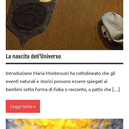
psicoaritmetica
Montessori
TUTTI GLI
ARGOMENTI
PER ETA'
TUTTI GLI
ARTICOLI
La nascita dell’Universo
Introduzione Maria Montessori ha sottolineato che gli
eventi naturali e storici possono essere spiegati ai
bambini sotto forma di fiaba o racconto, a patto che […]
Leggi tutto
dai