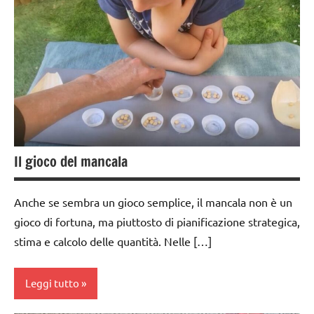
GUIDA
3 ai
DIDATTICA
6
MONTESSORI
anni
materiali
dai
di
6
consumo
anni
fai da te
EDUCAZIONE
nomenclature
COSMICA
Il gioco del mancala
Montessori
GEOGRAFIA
pigmenti
Anche se sembra un gioco semplice, il mancala non è un
GUIDA
botanici
gioco di fortuna, ma piuttosto di pianificazione strategica,
DIDATTICA
STAGIONI
MONTESSORI
stima e calcolo delle quantità. Nelle […]
TUTORIAL
STORIA
Leggi tutto
TUTTI GLI
TUTTI GLI
ARGOMENTI
ARGOMENTI