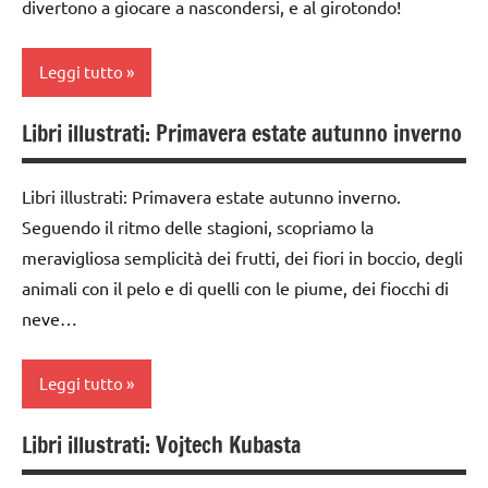
PER ETA'
divertono a giocare a nascondersi, e al girotondo!
6
anni
TUTTI GLI
ARTICOLI
Leggi tutto
LIBRI E
ALBI
Libri illustrati: Primavera estate autunno inverno
ILLUSTRATI
classe
1a
TUTTI GLI
Libri illustrati: Primavera estate autunno inverno.
ARGOMENTI
classe
Seguendo il ritmo delle stagioni, scopriamo la
PER ETA'
2a
meravigliosa semplicità dei frutti, dei fiori in boccio, degli
TUTTI GLI
da 0
animali con il pelo e di quelli con le piume, dei fiocchi di
ARTICOLI
a 3
neve…
anni
dai
Leggi tutto
3 ai
6
Libri illustrati: Vojtech Kubasta
anni
classe
1a
LIBRI E