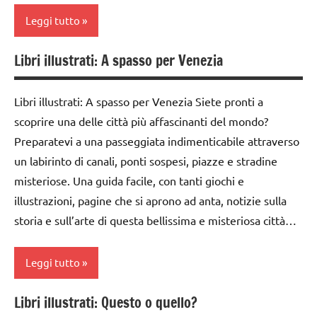
a 3
racconti
Leggi tutto
anni
TUTTI GLI
dai
Libri illustrati: A spasso per Venezia
ARGOMENTI
classe
3 ai
PER ETA'
1a
6
Libri illustrati: A spasso per Venezia Siete pronti a
anni
TUTTI GLI
classe
scoprire una delle città più affascinanti del mondo?
ARTICOLI
2a
DOWNLOAD
Preparatevi a una passeggiata indimenticabile attraverso
dai
un labirinto di canali, ponti sospesi, piazze e stradine
gnomi
3 ai
misteriose. Una guida facile, con tanti giochi e
6
LIBRI E
illustrazioni, pagine che si aprono ad anta, notizie sulla
anni
ALBI
storia e sull’arte di questa bellissima e misteriosa città…
ILLUSTRATI
LIBRI E
ALBI
LINGUAGGIO
Leggi tutto
ILLUSTRATI
poesie
TUTTI GLI
/ a
Libri illustrati: Questo o quello?
classe
ARGOMENTI
casa e