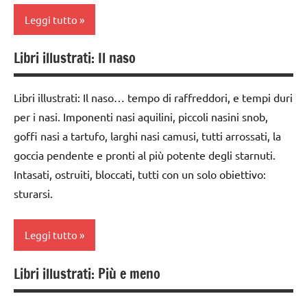
3 ai
Leggi tutto
6
anni
Libri illustrati: Il naso
classe
LIBRI E
1a
ALBI
Libri illustrati: Il naso… tempo di raffreddori, e tempi duri
ILLUSTRATI
classe
per i nasi. Imponenti nasi aquilini, piccoli nasini snob,
2a
TUTTI GLI
goffi nasi a tartufo, larghi nasi camusi, tutti arrossati, la
ARGOMENTI
dai
goccia pendente e pronti al più potente degli starnuti.
PER ETA'
3 ai
Intasati, ostruiti, bloccati, tutti con un solo obiettivo:
6
TUTTI GLI
sturarsi.
anni
ARTICOLI
LIBRI E
Leggi tutto
ALBI
ILLUSTRATI
Libri illustrati: Più e meno
classe
TUTTI GLI
1a
ARGOMENTI