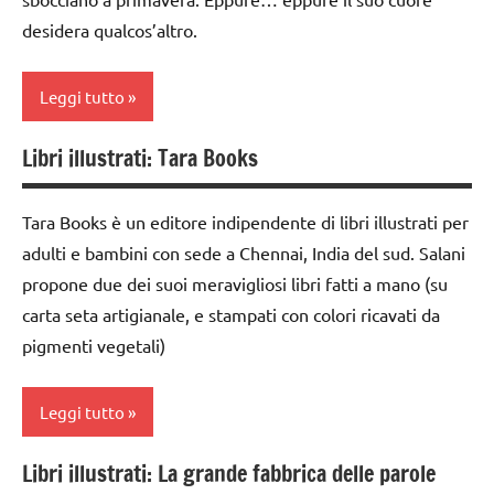
TUTTI GLI
dai
desidera qualcos’altro.
ARGOMENTI
3 ai
PER ETA'
6
anni
Leggi tutto
TUTTI GLI
ARTICOLI
LIBRI E
Libri illustrati: Tara Books
ALBI
classe
ILLUSTRATI
1a
Tara Books è un editore indipendente di libri illustrati per
TUTTI GLI
classe
adulti e bambini con sede a Chennai, India del sud. Salani
ARGOMENTI
2a
propone due dei suoi meravigliosi libri fatti a mano (su
PER ETA'
dai
carta seta artigianale, e stampati con colori ricavati da
TUTTI GLI
3 ai
pigmenti vegetali)
ARTICOLI
6
anni
Leggi tutto
LIBRI E
ALBI
Libri illustrati: La grande fabbrica delle parole
ILLUSTRATI
classe