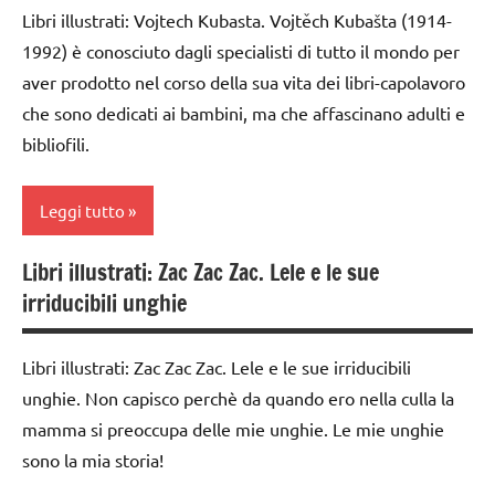
Libri illustrati: Vojtech Kubasta. Vojtěch Kubašta (1914-
ALBI
classe
1992) è conosciuto dagli specialisti di tutto il mondo per
ILLUSTRATI
2a
aver prodotto nel corso della sua vita dei libri-capolavoro
TUTTI GLI
dai
che sono dedicati ai bambini, ma che affascinano adulti e
ARGOMENTI
3 ai
bibliofili.
PER ETA'
6
anni
TUTTI GLI
Leggi tutto
ARTICOLI
LIBRI E
ALBI
Libri illustrati: Zac Zac Zac. Lele e le sue
ILLUSTRATI
classe
irriducibili unghie
1a
TUTTI GLI
ARGOMENTI
classe
Libri illustrati: Zac Zac Zac. Lele e le sue irriducibili
PER ETA'
2a
unghie. Non capisco perchè da quando ero nella culla la
TUTTI GLI
classe
mamma si preoccupa delle mie unghie. Le mie unghie
ARTICOLI
3a
sono la mia storia!
dai