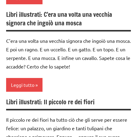
3 ai
6
Libri illustrati: C’era una volta una vecchia
anni
classe
signora che ingoiò una mosca
1a
LIBRI E
ALBI
classe
C’era una volta una vecchia signora che ingoiò una mosca.
ILLUSTRATI
2a
E poi un ragno. E un uccello. E un gatto. E un topo. E un
TUTTI GLI
da 0
serpente. E una mucca. E infine un cavallo. Sapete cosa le
ARGOMENTI
a 3
accadde? Certo che lo sapete!
PER ETA'
anni
TUTTI GLI
dai
Leggi tutto
ARTICOLI
3 ai
6
Libri illustrati: Il piccolo re dei fiori
anni
classe
1a
LIBRI E
Il piccolo re dei fiori ha tutto ciò che gli serve per essere
ALBI
classe
felice: un palazzo, un giardino e tanti tulipani che
ILLUSTRATI
2a
sbocciano a primavera. Eppure… eppure il suo cuore