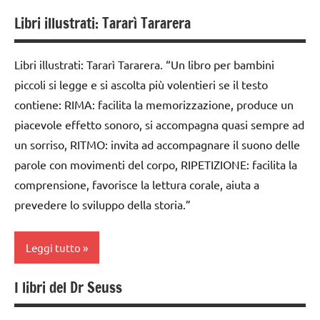
Libri illustrati: Tararì Tararera
ARTE
IMMAGINE
Libri illustrati: Tararì Tararera. “Un libro per bambini
carta
piccoli si legge e si ascolta più volentieri se il testo
cartamodelli
contiene: RIMA: facilita la memorizzazione, produce un
piacevole effetto sonoro, si accompagna quasi sempre ad
dai
3 ai
un sorriso, RITMO: invita ad accompagnare il suono delle
6
parole con movimenti del corpo, RIPETIZIONE: facilita la
anni
comprensione, favorisce la lettura corale, aiuta a
dai
prevedere lo sviluppo della storia.”
6
anni
Leggi tutto
DOWNLOAD
I libri del Dr Seuss
da 0
LIBRI E
a 3
ALBI