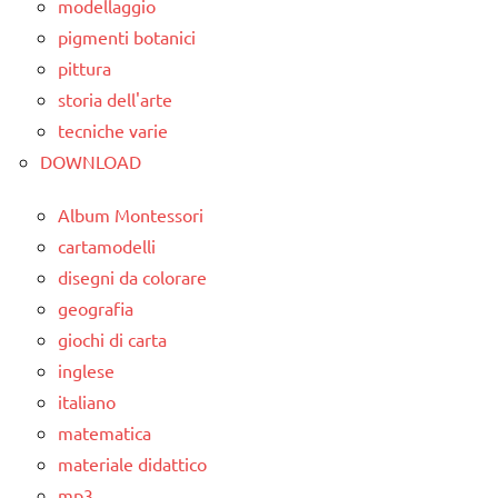
modellaggio
STAGIONI
geometria
pigmenti botanici
TUTTI GLI
pittura
LIBRI E
ARGOMENTI
storia dell'arte
ALBI
PER ETA'
ILLUSTRATI
tecniche varie
TUTTI GLI
DOWNLOAD
MATEMATICA
ARTICOLI
TUTTI GLI
Album Montessori
ARGOMENTI
cartamodelli
PER ETA'
disegni da colorare
geografia
TUTTI GLI
ARTICOLI
giochi di carta
inglese
italiano
matematica
materiale didattico
mp3