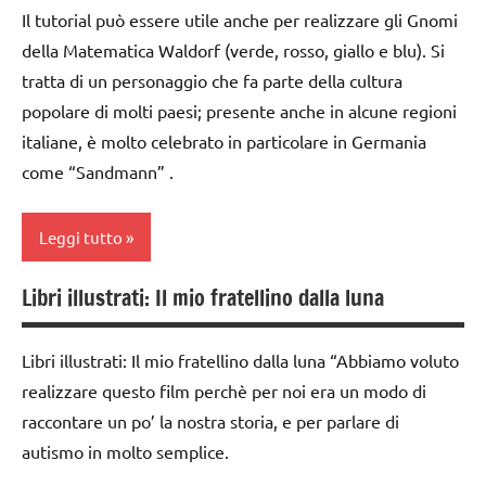
Il tutorial può essere utile anche per realizzare gli Gnomi
classe
della Matematica Waldorf (verde, rosso, giallo e blu). Si
3a
tratta di un personaggio che fa parte della cultura
classe
popolare di molti paesi; presente anche in alcune regioni
4a
italiane, è molto celebrato in particolare in Germania
da 0
come “Sandmann” .
a 3
anni
Leggi tutto
dai
3 ai
Libri illustrati: Il mio fratellino dalla luna
cartamodelli
6
anni
classe
Libri illustrati: Il mio fratellino dalla luna “Abbiamo voluto
1a
LIBRI E
realizzare questo film perchè per noi era un modo di
ALBI
classe
raccontare un po’ la nostra storia, e per parlare di
ILLUSTRATI
2a
autismo in molto semplice.
LINGUAGGIO
da 0