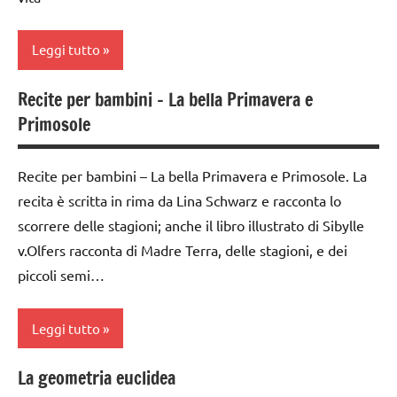
TUTTI GLI
ARTICOLI
Leggi tutto
Recite per bambini – La bella Primavera e
classe
Primosole
1a
classe
Recite per bambini – La bella Primavera e Primosole. La
2a
recita è scritta in rima da Lina Schwarz e racconta lo
dai
scorrere delle stagioni; anche il libro illustrato di Sibylle
3 ai
v.Olfers racconta di Madre Terra, delle stagioni, e dei
6
piccoli semi…
anni
LIBRI E
Leggi tutto
ALBI
ILLUSTRATI
La geometria euclidea
classi
TUTTI GLI