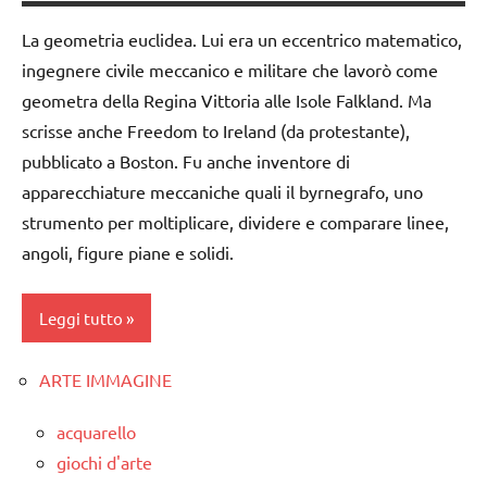
1a-5a
ARGOMENTI
La geometria euclidea. Lui era un eccentrico matematico,
PER ETA'
dai
ingegnere civile meccanico e militare che lavorò come
3 ai
TUTTI GLI
geometra della Regina Vittoria alle Isole Falkland. Ma
6
ARTICOLI
anni
scrisse anche Freedom to Ireland (da protestante),
pubblicato a Boston. Fu anche inventore di
FESTE
apparecchiature meccaniche quali il byrnegrafo, uno
DELL'ANNO
strumento per moltiplicare, dividere e comparare linee,
LIBRI E
angoli, figure piane e solidi.
ALBI
ILLUSTRATI
Leggi tutto
LINGUAGGIO
Pasqua
ARTE IMMAGINE
ARTE
IMMAGINE
Primavera
acquarello
classi
recite
giochi d'arte
1a-5a