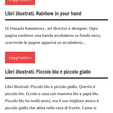
5a
LIBRI E
Libri illustrati: Rainbow in your hand
classe
ALBI
1a
ILLUSTRATI
Di Masashi Kawamura , art director e designer. Ogni
da 0
TUTTI GLI
pagina contiene una banda arcobaleno su fondo nero;
a 3
ARGOMENTI
scorrendo le pagine apparirà un arcobaleno…
anni
PER ETA'
dai
TUTTI GLI
Leggi tutto
3 ai
ARTICOLI
6
anni
Libri illustrati: Piccolo blu e piccolo giallo
classe
1a
LIBRI E
ALBI
Libri illustrati: Piccolo blu e piccolo giallo. Questo è
classe
ILLUSTRATI
piccolo blu. Eccolo a casa con mamma blu e papà blu.
2a
Piccolo blu ha molti amici, ma il suo migliore amico è
TUTTI GLI
dai
piccolo giallo che abita nella casa di fronte. Come si
ARGOMENTI
3 ai