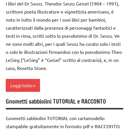
anni
ILLUSTRATI
I libri del Dr Seuss. Theodor Seuss Geisel (1904 – 1991),
scrittore poeta illustratore e vignettista americano, è
dai
libri
noto in tutto il mondo per i suoi libri per bambini,
3 ai
fatti
6
a
caratterizzati dalla presenza di personaggi fantastici e
anni
mano
testi in rima, scritti sotto lo pseudonimo di Dr. Seuss. Ve
ne sono molti altri, per i quali Seuss ha curato solo i testi
LIBRI E
pop
ALBI
o solo le illustrazioni firmandosi con lo pseudonimo Theo
up
ILLUSTRATI
LeSieg (“LeSieg” è “Geisel” scritto al contrario), e, in un
tecniche
caso, Rosetta Stone.
TUTTI GLI
varie
ARGOMENTI
TUTORIAL
PER ETA'
Leggi tutto
TUTTI GLI
TUTTI GLI
ARGOMENTI
Gnometti sabbiolini TUTORIAL e RACCONTO
ARTICOLI
classe
PER ETA'
1a
TUTTI GLI
Gnometti sabbiolini TUTORIAL con cartamodello
classe
ARTICOLI
stampabile gratuitamente in formato pdf e RACCONTO.
2a