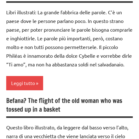
3a
TUTTI GLI
Libri illustrati: La grande fabbrica delle parole. C’è un
ARGOMENTI
classe
paese dove le persone parlano poco. In questo strano
PER ETA'
4a
paese, per poter pronunciare le parole bisogna comprarle
TUTTI GLI
classe
e inghiottirle. Le parole più importanti, però, costano
ARTICOLI
5a
molto e non tutti possono permettersele. Il piccolo
LIBRI E
Philéas è innamorato della dolce Cybelle e vorrebbe dirle
ALBI
“Ti amo”, ma non ha abbastanza soldi nel salvadanaio.
ILLUSTRATI
TUTTI GLI
Leggi tutto
ARGOMENTI
PER ETA'
Befana? The flight of the old woman who was
classe
TUTTI GLI
tossed up in a basket
1a
ARTICOLI
classe
Questo libro illustrato, da leggere dal basso verso l’alto,
2a
narra di una vecchietta che viene lanciata verso il cielo