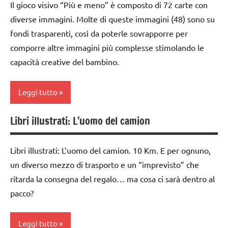
Il gioco visivo “Più e meno” è composto di 72 carte con
PER ETA'
classe
diverse immagini. Molte di queste immagini (48) sono su
2a
TUTTI GLI
fondi trasparenti, così da poterle sovrapporre per
ARTICOLI
dai
comporre altre immagini più complesse stimolando le
3 ai
capacità creative del bambino.
6
anni
Leggi tutto
LIBRI E
ALBI
Libri illustrati: L’uomo del camion
ILLUSTRATI
classe
1a
TUTTI GLI
Libri illustrati: L’uomo del camion. 10 Km. E per ognuno,
ARGOMENTI
classe
un diverso mezzo di trasporto e un “imprevisto” che
PER ETA'
2a
ritarda la consegna del regalo… ma cosa ci sarà dentro al
TUTTI GLI
classe
pacco?
ARTICOLI
3a
dai
Leggi tutto