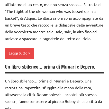
classe
all’interno di un cesto, ma non senza scopa… Si tratta di
3a
“The flight of the old woman who was tossed up in a
classe
basket”, di Aliquis. Le illustrazioni sono accompagnate da
4a
un breve testo che raccoglie le didascalie delle avventure
classe
della vecchietta mentre sale, sale, sale, in alto fino ad
5a
arrivare a spazzare le ragnatele del tetto del cielo…
LIBRI E
ALBI
Leggi tutto
ILLUSTRATI
Un libro sbilenco… prima di Munari e Depero.
TUTTI GLI
Epifania
ARGOMENTI
FESTE
PER ETA'
Un libro sbilenco… prima di Munari e Depero. Una
DELL'ANNO
carrozzina impazzita, sfuggita alla mano della tata,
TUTTI GLI
LIBRI E
ARTICOLI
attraversa la città. Rocamboleschi incontri, più spesso
ALBI
scontri, fanno conoscere al piccolo Bobby chi alla città dà
ILLUSTRATI
vita