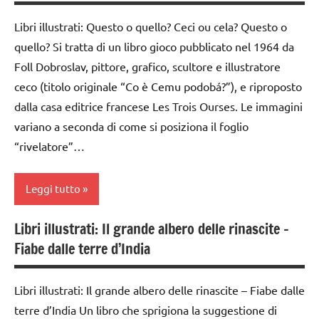
1a
PER ETA'
a
Libri illustrati: Questo o quello? Ceci ou cela? Questo o
scuola
classe
TUTTI GLI
quello? Si tratta di un libro gioco pubblicato nel 1964 da
2a
ARTICOLI
poesie e
Foll Dobroslav, pittore, grafico, scultore e illustratore
filastrocche
classe
ceco (titolo originale “Co è Cemu podobá?”), e riproposto
3a
racconti
dalla casa editrice francese Les Trois Ourses. Le immagini
GEOGRAFIA
taglio
variano a seconda di come si posiziona il foglio
e
“rivelatore”…
gite
cucito
LIBRI E
TUTORIAL
Leggi tutto
ALBI
ILLUSTRATI
TUTTI GLI
Libri illustrati: Il grande albero delle rinascite –
ARGOMENTI
classe
TUTTI GLI
Fiabe dalle terre d’India
PER ETA'
1a
ARGOMENTI
PER ETA'
TUTTI GLI
classe
Libri illustrati: Il grande albero delle rinascite – Fiabe dalle
ARTICOLI
2a
TUTTI GLI
terre d’India Un libro che sprigiona la suggestione di
ARTICOLI