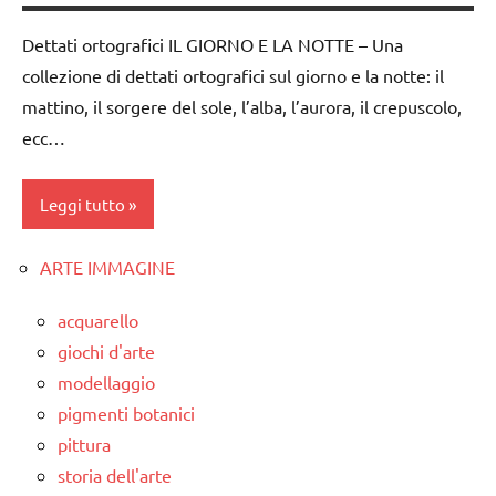
6
/
anni
giorno
Dettati ortografici IL GIORNO E LA NOTTE – Una
notte
dettati
collezione di dettati ortografici sul giorno e la notte: il
ore
/
mattino, il sorgere del sole, l’alba, l’aurora, il crepuscolo,
giorno
dettati
ecc…
notte
ortografici
ore
LINGUAGGIO
Leggi tutto
orologio
TUTTI GLI
TUTTI GLI
ARTE IMMAGINE
ARTICOLI
classe
ARGOMENTI
1a
PER ETA'
acquarello
classe
giochi d'arte
TUTTI GLI
2a
ARTICOLI
modellaggio
classe
pigmenti botanici
3a
pittura
storia dell'arte
classe