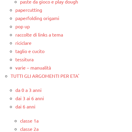
paste da gioco e play dough
papercutting
paperfolding origami
pop up
raccolte di links a tema
riciclare
taglio e cucito
tessitura
varie – manualità
TUTTI GLI ARGOMENTI PER ETA'
da 0 a 3 anni
dai 3 ai 6 anni
dai 6 anni
classe 1a
classe 2a