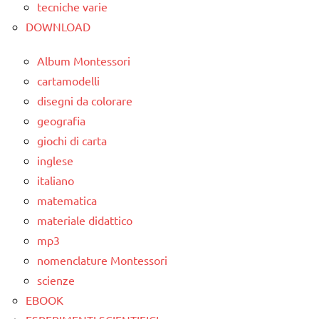
4a
tecniche varie
DOWNLOAD
classe
5a
Album Montessori
dettati
cartamodelli
/
disegni da colorare
giorno
geografia
notte
giochi di carta
ore
inglese
dettati
italiano
ortografici
matematica
GEOGRAFIA
materiale didattico
mp3
LINGUAGGIO
nomenclature Montessori
TUTTI GLI
scienze
ARGOMENTI
EBOOK
PER ETA'