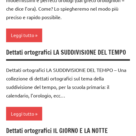
che dice l’ora). Come? Lo spiegheremo nel modo più
preciso e rapido possibile.
Leggi tutto
Dettati ortografici LA SUDDIVISIONE DEL TEMPO
classe
2a
Dettati ortografici LA SUDDIVISIONE DEL TEMPO – Una
classe
collezione di dettati ortografici sul tema della
3a
suddivisione del tempo, per la scuola primaria: il
classe
calendario, l’orologio, ecc…
4a
classe
Leggi tutto
5a
dai
Dettati ortografici IL GIORNO E LA NOTTE
dettati