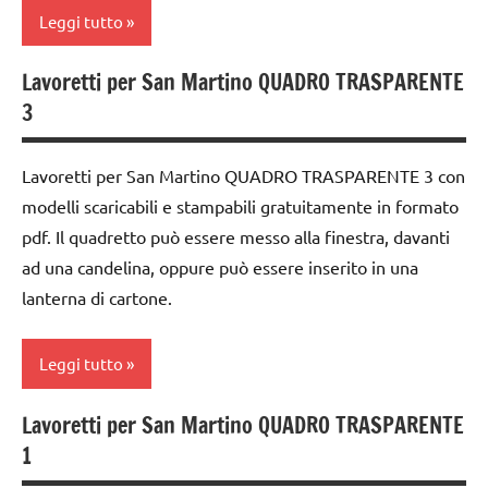
classe
ARTICOLI
Leggi tutto
DELL'ANNO
3a
GUIDA
classe
Lavoretti per San Martino QUADRO TRASPARENTE
ARTE
DIDATTICA
4a
3
IMMAGINE
WALDORF
classe
arte
LAVORETTI
5a
Lavoretti per San Martino QUADRO TRASPARENTE 3 con
Waldorf
papercutting
modelli scaricabili e stampabili gratuitamente in formato
dai
Autunno
6
pdf. Il quadretto può essere messo alla finestra, davanti
PEDAGOGIE
anni
carta
ad una candelina, oppure può essere inserito in una
San
lanterna di cartone.
DOWNLOAD
cartamodelli
Martino
FESTE
classe
STAGIONI
Leggi tutto
DELL'ANNO
3a
Steiner
GUIDA
classe
Lavoretti per San Martino QUADRO TRASPARENTE
ARTE
tecniche
DIDATTICA
4a
1
IMMAGINE
varie
WALDORF
classe