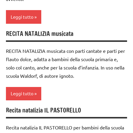
WALDORF
PER ETA'
ARTICOLI
da 0
SCIENZE
TUTTI GLI
a 3
Leggi tutto
ARTICOLI
anni
scienze:
piante
RECITA NATALIZIA musicata
dai
2a
3 ai
settimana
STAGIONI
6
di
RECITA NATALIZIA musicata con parti cantate e parti per
TUTTI GLI
anni
avvento
flauto dolce, adatta a bambini della scuola primaria e,
ARGOMENTI
solo col canto, anche per la scuola d’infanzia. In uso nella
dai
acquarello
PER ETA'
6
scuola Waldorf, di autore ignoto.
ARTE
TUTTI GLI
anni
IMMAGINE
ARTICOLI
FESTE
Leggi tutto
arte
DELL'ANNO
Waldorf
Recita natalizia IL PASTORELLO
GUIDA
3a
Autunno
DIDATTICA
settimana
WALDORF
di
dai
Recita natalizia IL PASTORELLO per bambini della scuola