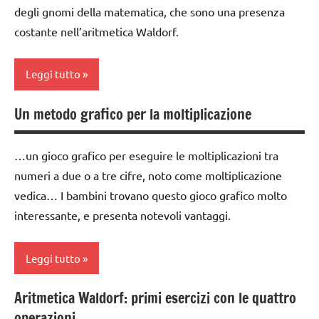
degli gnomi della matematica, che sono una presenza
scrivere
GUIDA
e
costante nell’aritmetica Waldorf.
DIDATTICA
leggere
WALDORF
TUTORIAL
Leggi tutto
TUTTI GLI
ARGOMENTI
TUTTI GLI
Un metodo grafico per la moltiplicazione
PER ETA'
ARGOMENTI
classe
PER ETA'
1a
TUTTI GLI
…un gioco grafico per eseguire le moltiplicazioni tra
ARTICOLI
TUTTI GLI
GUIDA
numeri a due o a tre cifre, noto come moltiplicazione
ARTICOLI
DIDATTICA
vedica… I bambini trovano questo gioco grafico molto
WALDORF
interessante, e presenta notevoli vantaggi.
matematica
Waldorf
Leggi tutto
TUTTI GLI
ARGOMENTI
Aritmetica Waldorf: primi esercizi con le quattro
PER ETA'
classe
operazioni
2a