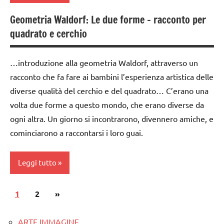
moltiplicazione
Geometria Waldorf: Le due forme – racconto per
MATEMATICA
addizione
tabelline
quadrato e cerchio
matematica
classe
TUTTI GLI
Waldorf
1a
ARGOMENTI
…introduzione alla geometria Waldorf, attraverso un
moltiplicazione
GUIDA
PER ETA'
racconto che fa fare ai bambini l’esperienza artistica delle
DIDATTICA
sottrazione
diverse qualità del cerchio e del quadrato… C’erano una
TUTTI GLI
WALDORF
ARTICOLI
volta due forme a questo mondo, che erano diverse da
TUTTI GLI
MATEMATICA
ogni altra. Un giorno si incontrarono, divennero amiche, e
ARGOMENTI
PER ETA'
cominciarono a raccontarsi i loro guai.
matematica
Waldorf
TUTTI GLI
ARTICOLI
Leggi tutto
TUTTI GLI
ARGOMENTI
Paginazione
PER ETA'
Articolo
1
classe
2
»
degli
1a
successivo
TUTTI GLI
ARTICOLI
ARTE IMMAGINE
dai