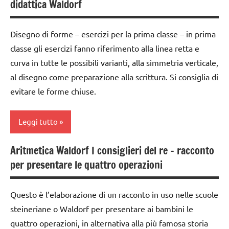
didattica Waldorf
TUTTI GLI
GUIDA
ARGOMENTI
DIDATTICA
PER ETA'
Disegno di forme – esercizi per la prima classe – in prima
WALDORF
classe gli esercizi fanno riferimento alla linea retta e
TUTTI GLI
lettura e
curva in tutte le possibili varianti, alla simmetria verticale,
ARTICOLI
scrittura
al disegno come preparazione alla scrittura. Si consiglia di
Montessori
evitare le forme chiuse.
LINGUAGGIO
LINGUAGGIO
Leggi tutto
MONTESSORI
Aritmetica Waldorf I consiglieri del re – racconto
raccolte
classe
di links
per presentare le quattro operazioni
1a
a tema
disegno
scrittura e
Questo è l’elaborazione di un racconto in uso nelle scuole
di
lettura
steineriane o Waldorf per presentare ai bambini le
forme
steineriana
Waldorf
quattro operazioni, in alternativa alla più famosa storia