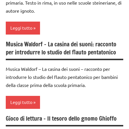
avvento
3 ai
primaria. Testo in rima, in uso nelle scuole steineriane, di
Halloween
6
autore ignoto.
4a
PEDAGOGIE
anni
settimana
di
STAGIONI
dai
Leggi tutto
avvento
6
Steiner
anni
arte
Musica Waldorf – La casina dei suoni: racconto
arte
TUTTI GLI
Waldorf
FESTE
per introdurre lo studio del flauto pentatonico
Waldorf
ARGOMENTI
DELL'ANNO
canti
PER ETA'
dai
di
GUIDA
Musica Waldorf – La casina dei suoni – racconto per
6
TUTTI GLI
Natale
DIDATTICA
introdurre lo studio del flauto pentatonico per bambini
anni
ARTICOLI
WALDORF
della classe prima della scuola primaria.
canti
FESTE
natalizi
LINGUAGGIO
DELL'ANNO
Leggi tutto
dai
Natale
GUIDA
3 ai
DIDATTICA
racconti
6
Gioco di lettura – Il tesoro dello gnomo Ghioffo
WALDORF
arte
anni
SCIENZE
Waldorf