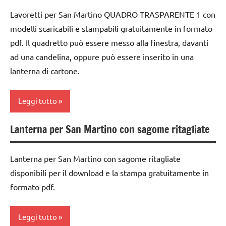
arte
TUTORIAL
LAVORETTI
5a
Lavoretti per San Martino QUADRO TRASPARENTE 1 con
Waldorf
TUTTI GLI
papercutting
modelli scaricabili e stampabili gratuitamente in formato
dai
Autunno
ARGOMENTI
6
pdf. Il quadretto può essere messo alla finestra, davanti
San
PER ETA'
anni
carta
ad una candelina, oppure può essere inserito in una
Martino
TUTTI GLI
lanterna di cartone.
DOWNLOAD
cartamodelli
STAGIONI
ARTICOLI
FESTE
classe
tecniche
Leggi tutto
DELL'ANNO
3a
varie
GUIDA
classe
TUTORIAL
Lanterna per San Martino con sagome ritagliate
ARTE
DIDATTICA
4a
IMMAGINE
TUTTI GLI
WALDORF
classe
ARGOMENTI
Lanterna per San Martino con sagome ritagliate
arte
papercutting
5a
PER ETA'
disponibili per il download e la stampa gratuitamente in
Waldorf
San
formato pdf.
dai
TUTTI GLI
Autunno
Martino
6
ARTICOLI
anni
carta
STAGIONI
Leggi tutto