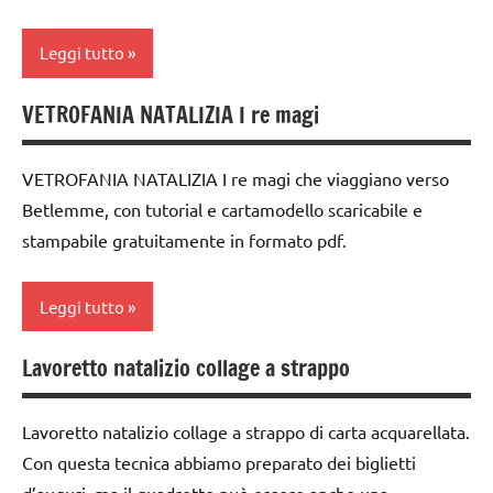
TUTORIAL
Leggi tutto
TUTTI GLI
ARGOMENTI
VETROFANIA NATALIZIA I re magi
analisi
PER ETA'
grammaticale
TUTTI GLI
Montessori
VETROFANIA NATALIZIA I re magi che viaggiano verso
ARTICOLI
Betlemme, con tutorial e cartamodello scaricabile e
classe
stampabile gratuitamente in formato pdf.
3a
classe
Leggi tutto
4a
classe
Lavoretto natalizio collage a strappo
arte
5a
Waldorf
dai
Lavoretto natalizio collage a strappo di carta acquarellata.
carta
6
Con questa tecnica abbiamo preparato dei biglietti
anni
cartamodelli