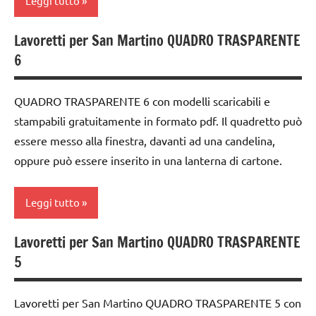
Leggi tutto
DOWNLOAD
TUTORIAL
Steiner
FESTE
TUTTI GLI
Lavoretti per San Martino QUADRO TRASPARENTE
TUTORIAL
carta
DELL'ANNO
ARGOMENTI
6
PER ETA'
TUTTI GLI
cartamodelli
GUIDA
ARGOMENTI
DIDATTICA
TUTTI GLI
classe
QUADRO TRASPARENTE 6 con modelli scaricabili e
PER ETA'
WALDORF
ARTICOLI
3a
stampabili gratuitamente in formato pdf. Il quadretto può
TUTTI GLI
Natale
essere messo alla finestra, davanti ad una candelina,
classe
ARTICOLI
4a
oppure può essere inserito in una lanterna di cartone.
papercutting
classe
TUTORIAL
5a
Leggi tutto
TUTTI GLI
dai
ARGOMENTI
Lavoretti per San Martino QUADRO TRASPARENTE
6
ARTE
PER ETA'
5
anni
IMMAGINE
TUTTI GLI
DOWNLOAD
arte
ARTICOLI
Lavoretti per San Martino QUADRO TRASPARENTE 5 con
Waldorf
FESTE