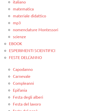
italiano
PER ETA'
matematica
TUTTI GLI
materiale didattico
ARTICOLI
mp3
nomenclature Montessori
scienze
EBOOK
ESPERIMENTI SCIENTIFICI
FESTE DELL'ANNO
Capodanno
Carnevale
Compleanni
Epifania
Festa degli alberi
Festa del lavoro
festa del papà