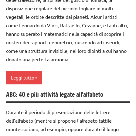
3 ai
TUTTI GLI
disposizione regolare del picciolo fogliare in molti
TUTTI GLI
6
ARTICOLI
vegetali, le orbite descritte dai pianeti. Alcuni artisti
ARGOMENTI
anni
PER ETA'
come Leonardo da Vinci, Raffaello, Cezanne, e tanti altri,
dai
hanno superato i matematici nella capacità di scoprire i
TUTTI GLI
6
misteri dei rapporti geometrici, riuscendo ad inserirli,
ARTICOLI
anni
come una struttura invisibile, nei loro dipinti a cui hanno
DOWNLOAD
donato una perfetta armonia.
GUIDA
DIDATTICA
Leggi tutto
MONTESSORI
GUIDA
ABC: 40 e più attività legate all’alfabeto
dai
DIDATTICA
6
WALDORF
anni
Durante il periodo di presentazione delle lettere
italiano
dell’alfabeto (mentre si propone l’alfabeto tattile
disegno
montessoriano, ad esempio, oppure durante il lungo
di
lettura e