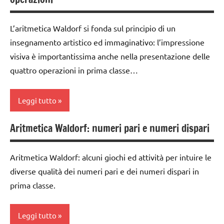
TUTTI GLI
ARTICOLI
classe
L’aritmetica Waldorf si fonda sul principio di un
3a
insegnamento artistico ed immaginativo: l’impressione
classe
visiva è importantissima anche nella presentazione delle
4a
quattro operazioni in prima classe…
classe
5a
Leggi tutto
classi
medie
Aritmetica Waldorf: numeri pari e numeri dispari
addizione
GUIDA
classe
DIDATTICA
Aritmetica Waldorf: alcuni giochi ed attività per intuire le
1a
WALDORF
diverse qualità dei numeri pari e dei numeri dispari in
divisione
prima classe.
MATEMATICA
GUIDA
matematica
DIDATTICA
Leggi tutto
Waldorf
WALDORF