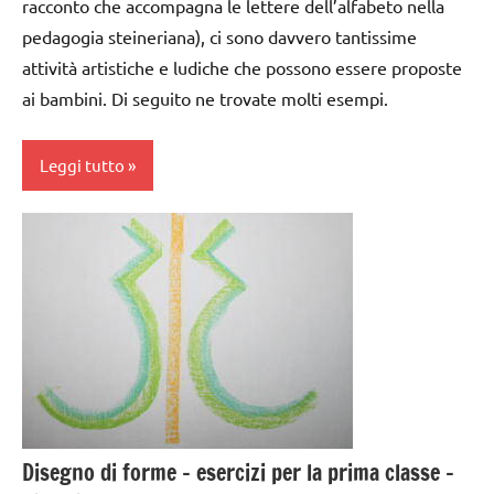
forme
racconto che accompagna le lettere dell’alfabeto nella
scrittura
Waldorf
Montessori
pedagogia steineriana), ci sono davvero tantissime
attività artistiche e ludiche che possono essere proposte
GUIDA
LINGUAGGIO
DIDATTICA
ai bambini. Di seguito ne trovate molti esempi.
LINGUAGGIO
WALDORF
MONTESSORI
Leggi tutto
TUTTI GLI
materiale
ARGOMENTI
didattico
PER ETA'
classe
nomenclature
1a
TUTTI GLI
Montessori
ARTICOLI
dai
scrittura e
3 ai
lettura
6
steineriana
anni
scrivere
GUIDA
e
DIDATTICA
Disegno di forme – esercizi per la prima classe –
leggere
MONTESSORI