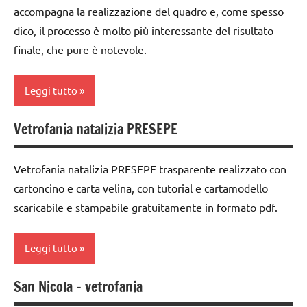
accompagna la realizzazione del quadro e, come spesso
6
LINGUAGGIO
anni
dico, il processo è molto più interessante del risultato
finale, che pure è notevole.
Natale
dai
6
racconti
anni
Leggi tutto
STAGIONI
FESTE
Vetrofania natalizia PRESEPE
TUTORIAL
DELL'ANNO
2a
settimana
TUTTI GLI
GUIDA
di
Vetrofania natalizia PRESEPE trasparente realizzato con
ARGOMENTI
DIDATTICA
avvento
PER ETA'
cartoncino e carta velina, con tutorial e cartamodello
WALDORF
scaricabile e stampabile gratuitamente in formato pdf.
3a
TUTTI GLI
Inverno
settimana
ARTICOLI
di
lana
Leggi tutto
avvento
cardata
e feltro
acquarello
San Nicola – vetrofania
arte
LINGUAGGIO
Waldorf