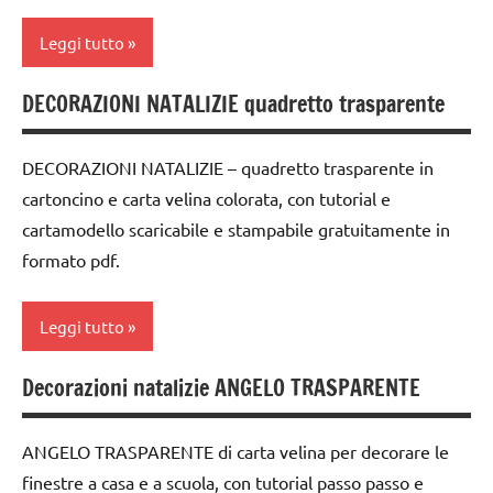
Waldorf
Inverno
Natale
Leggi tutto
carta
materiale
papercutting
cartamodelli
didattico
DECORAZIONI NATALIZIE quadretto trasparente
1a
per
STAGIONI
dai
settimana
Natale
6
di
TUTORIAL
DECORAZIONI NATALIZIE – quadretto trasparente in
anni
Natale
avvento
cartoncino e carta velina colorata, con tutorial e
TUTTI GLI
DOWNLOAD
STAGIONI
cartamodello scaricabile e stampabile gratuitamente in
2a
ARGOMENTI
settimana
PER ETA'
formato pdf.
FESTE
TUTTI GLI
di
DELL'ANNO
ARGOMENTI
TUTTI GLI
avvento
PER ETA'
Leggi tutto
ARTICOLI
GUIDA
arte
DIDATTICA
TUTTI GLI
Waldorf
Decorazioni natalizie ANGELO TRASPARENTE
WALDORF
ARTICOLI
arte
carta
Waldorf
Natale
ANGELO TRASPARENTE di carta velina per decorare le
cartamodelli
carta
papercutting
finestre a casa e a scuola, con tutorial passo passo e