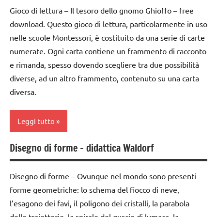
Inverno
dai
Gioco di lettura – Il tesoro dello gnomo Ghioffo – free
scienze:
GUIDA
6
LINGUAGGIO
download. Questo gioco di lettura, particolarmente in uso
piante
DIDATTICA
anni
nelle scuole Montessori, è costituito da una serie di carte
WALDORF
materiale
STAGIONI
numerate. Ogni carta contiene un frammento di racconto
FESTE
didattico
LINGUAGGIO
TUTTI GLI
DELL'ANNO
per
e rimanda, spesso dovendo scegliere tra due possibilità
ARGOMENTI
Natale
MUSICA
diverse, ad un altro frammento, contenuto su una carta
GUIDA
PER ETA'
diversa.
DIDATTICA
Natale
racconti
TUTTI GLI
WALDORF
PEDAGOGIE
TUTTI GLI
ARTICOLI
Leggi tutto
LINGUAGGIO
ARTICOLI
recite
MUSICA
Disegno di forme – didattica Waldorf
STAGIONI
classe
Natale
1a
Steiner
Disegno di forme – Ovunque nel mondo sono presenti
PEDAGOGIE
classe
TUTTI GLI
forme geometriche: lo schema del fiocco di neve,
2a
recite
ARGOMENTI
l’esagono dei favi, il poligono dei cristalli, la parabola
PER ETA'
dai
Steiner
delle traiettorie, la spirale del guscio di lumaca, la