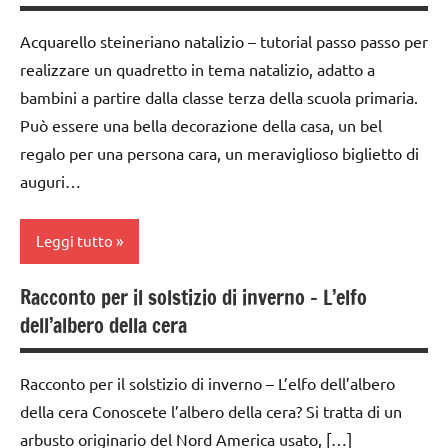
STAGIONI
materiale
anni
ARTE
Acquarello steineriano natalizio – tutorial passo passo per
didattico
TUTORIAL
IMMAGINE
FESTE
realizzare un quadretto in tema natalizio, adatto a
psicogrammatica
TUTTI GLI
DELL'ANNO
arte
bambini a partire dalla classe terza della scuola primaria.
Montessori
ARGOMENTI
Waldorf
GUIDA
Può essere una bella decorazione della casa, un bel
PER ETA'
racconti
DIDATTICA
dai
regalo per una persona cara, un meraviglioso biglietto di
TUTTI GLI
WALDORF
6
TUTTI GLI
auguri…
ARTICOLI
anni
ARGOMENTI
Inverno
PER ETA'
FESTE
Leggi tutto
lavoretti
DELL'ANNO
TUTTI GLI
per
ARTICOLI
Racconto per il solstizio di inverno – L’elfo
Natale
GUIDA
acquarello
dell’albero della cera
DIDATTICA
Natale
ARTE
WALDORF
IMMAGINE
STAGIONI
Racconto per il solstizio di inverno – L’elfo dell’albero
Natale
arte
tecniche
della cera Conoscete l’albero della cera? Si tratta di un
PEDAGOGIE
Waldorf
varie
arbusto originario del Nord America usato, […]