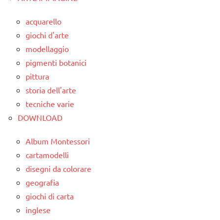
articoli
3 ai
acquarello
6
giochi d'arte
anni
modellaggio
geometria
pigmenti botanici
GUIDA
pittura
DIDATTICA
storia dell'arte
WALDORF
tecniche varie
LINGUAGGIO
DOWNLOAD
MATEMATICA
Album Montessori
matematica
cartamodelli
Waldorf
disegni da colorare
geografia
racconti
giochi di carta
TUTTI GLI
inglese
ARGOMENTI