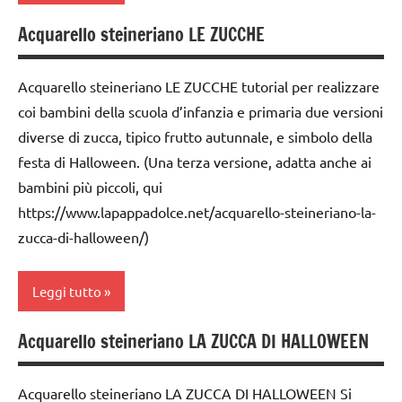
DOWNLOAD
cartamodelli
tecniche
Acquarello steineriano LE ZUCCHE
varie
carta
FESTE
classe
DELL'ANNO
3a
TUTORIAL
cartamodelli
Acquarello steineriano LE ZUCCHE tutorial per realizzare
GUIDA
classe
TUTTI GLI
classe
coi bambini della scuola d’infanzia e primaria due versioni
DIDATTICA
4a
ARGOMENTI
3a
diverse di zucca, tipico frutto autunnale, e simbolo della
WALDORF
PER ETA'
classe
festa di Halloween. (Una terza versione, adatta anche ai
classe
LAVORETTI
5a
TUTTI GLI
4a
bambini più piccoli, qui
ARTICOLI
papercutting
https://www.lapappadolce.net/acquarello-steineriano-la-
dai
classe
6
zucca-di-halloween/)
5a
San
anni
Martino
dai
DOWNLOAD
Leggi tutto
6
STAGIONI
anni
FESTE
tecniche
Acquarello steineriano LA ZUCCA DI HALLOWEEN
DELL'ANNO
acquarello
DOWNLOAD
varie
GUIDA
ARTE
FESTE
TUTORIAL
Acquarello steineriano LA ZUCCA DI HALLOWEEN Si
DIDATTICA
IMMAGINE