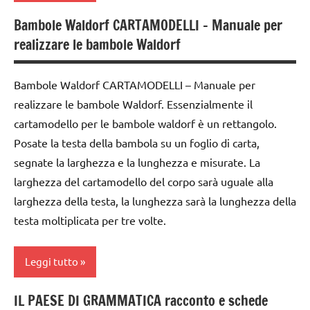
dai
6
Bambole Waldorf CARTAMODELLI – Manuale per
ARTE
anni
realizzare le bambole Waldorf
IMMAGINE
GUIDA
arte
DIDATTICA
Bambole Waldorf CARTAMODELLI – Manuale per
Waldorf
WALDORF
realizzare le bambole Waldorf. Essenzialmente il
dai
cartamodello per le bambole waldorf è un rettangolo.
TUTTI GLI
6
ARGOMENTI
Posate la testa della bambola su un foglio di carta,
anni
PER ETA'
segnate la larghezza e la lunghezza e misurate. La
FESTE
larghezza del cartamodello del corpo sarà uguale alla
TUTTI GLI
DELL'ANNO
ARTICOLI
larghezza della testa, la lunghezza sarà la lunghezza della
GUIDA
testa moltiplicata per tre volte.
DIDATTICA
WALDORF
Leggi tutto
Inverno
IL PAESE DI GRAMMATICA racconto e schede
Natale
bambole