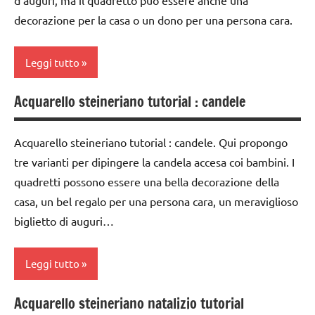
d’auguri, ma il quadretto può essere anche una
DOWNLOAD
decorazione per la casa o un dono per una persona cara.
dai
6
grammatica
anni
Leggi tutto
grammatica
DOWNLOAD
Waldorf
Acquarello steineriano tutorial : candele
acquarello
Epifania
GUIDA
DIDATTICA
ARTE
FESTE
Acquarello steineriano tutorial : candele. Qui propongo
MONTESSORI
IMMAGINE
DELL'ANNO
tre varianti per dipingere la candela accesa coi bambini. I
GUIDA
arte
GUIDA
quadretti possono essere una bella decorazione della
DIDATTICA
Waldorf
DIDATTICA
casa, un bel regalo per una persona cara, un meraviglioso
WALDORF
WALDORF
dai
biglietto di auguri…
italiano
3 ai
Inverno
6
LINGUAGGIO
Leggi tutto
LAVORETTI
anni
LINGUAGGIO
papercutting
dai
Acquarello steineriano natalizio tutorial
MONTESSORI
acquarello
6