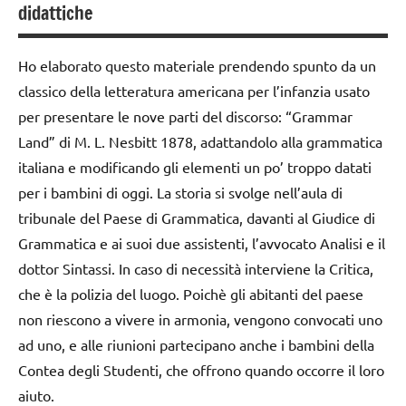
didattiche
STAGIONI
cartamodelli
TUTTI GLI
dai
Ho elaborato questo materiale prendendo spunto da un
ARGOMENTI
3 ai
classico della letteratura americana per l’infanzia usato
PER ETA'
6
per presentare le nove parti del discorso: “Grammar
anni
TUTTI GLI
Land” di M. L. Nesbitt 1878, adattandolo alla grammatica
ARTICOLI
DOWNLOAD
italiana e modificando gli elementi un po’ troppo datati
per i bambini di oggi. La storia si svolge nell’aula di
GUIDA
DIDATTICA
tribunale del Paese di Grammatica, davanti al Giudice di
WALDORF
Grammatica e ai suoi due assistenti, l’avvocato Analisi e il
dottor Sintassi. In caso di necessità interviene la Critica,
lavoro
che è la polizia del luogo. Poichè gli abitanti del paese
manuale
Waldorf
non riescono a vivere in armonia, vengono convocati uno
ad uno, e alle riunioni partecipano anche i bambini della
taglio
Contea degli Studenti, che offrono quando occorre il loro
e
cucito
aiuto.