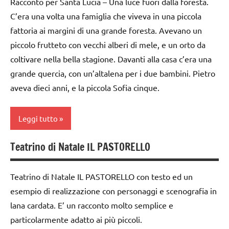
Racconto per Santa Lucia – Una luce fuori dalla foresta.
carta
C’era una volta una famiglia che viveva in una piccola
FESTE
Steiner
cartamodelli
DELL'ANNO
fattoria ai margini di una grande foresta. Avevano un
TUTTI GLI
piccolo frutteto con vecchi alberi di mele, e un orto da
dai
GUIDA
ARGOMENTI
6
coltivare nella bella stagione. Davanti alla casa c’era una
DIDATTICA
PER ETA'
anni
WALDORF
grande quercia, con un’altalena per i due bambini. Pietro
TUTTI GLI
aveva dieci anni, e la piccola Sofia cinque.
DOWNLOAD
Inverno
ARTICOLI
FESTE
lana
Leggi tutto
DELL'ANNO
cardata
e feltro
GUIDA
Teatrino di Natale IL PASTORELLO
2a
DIDATTICA
LINGUAGGIO
settimana
WALDORF
Natale
di
Teatrino di Natale IL PASTORELLO con testo ed un
Inverno
avvento
esempio di realizzazione con personaggi e scenografia in
racconti
Natale
lana cardata. E’ un racconto molto semplice e
arte
STAGIONI
Waldorf
particolarmente adatto ai più piccoli.
papercutting