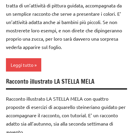
DELL'ANNO
tratta di un’attività di pittura guidata, accompagnata da
TUTTI GLI
WALDORF
arte
GUIDA
ARGOMENTI
un semplice racconto che serve a presentare i colori. E’
LAVORETTI
Waldorf
DIDATTICA
PER ETA'
un’attività adatta anche ai bambini più piccoli. Se non
WALDORF
papercutting
Autunno
mostrerete loro esempi, e non direte che dipingeranno
TUTTI GLI
lavoro
ARTICOLI
proprio una zucca, per loro sarà davvero una sorpresa
PEDAGOGIE
classe
manuale
vederla apparire sul foglio.
3a
San
Waldorf
Martino
classe
papercutting
Leggi tutto
4a
STAGIONI
San
classe
Racconto illustrato LA STELLA MELA
Steiner
Martino
acquarello
5a
tecniche
TUTORIAL
ARTE
dai
Racconto illustrato LA STELLA MELA con quattro
varie
IMMAGINE
6
TUTTI GLI
proposte di esercizi di acquarello steineriano guidato per
anni
TUTORIAL
ARGOMENTI
arte
accompagnare il racconto, con tutorial. E’ un racconto
PER ETA'
Waldorf
GUIDA
TUTTI GLI
adatto sia all’autunno, sia alla seconda settimana di
DIDATTICA
ARGOMENTI
TUTTI GLI
Autunno
avvento.