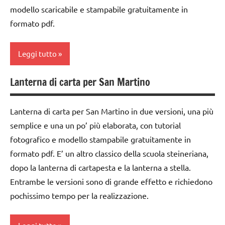
dai
cartamodelli
TUTORIAL
modello scaricabile e stampabile gratuitamente in
6
formato pdf.
dai
TUTTI GLI
anni
6
ARGOMENTI
DOWNLOAD
anni
PER ETA'
Leggi tutto
FESTE
decorazioni
TUTTI GLI
DELL'ANNO
natalizie
Lanterna di carta per San Martino
ARTICOLI
arte
Waldorf
GUIDA
DOWNLOAD
DIDATTICA
Lanterna di carta per San Martino in due versioni, una più
carta
FESTE
WALDORF
semplice e una un po’ più elaborata, con tutorial
DELL'ANNO
cartamodelli
fotografico e modello stampabile gratuitamente in
Inverno
GUIDA
formato pdf. E’ un altro classico della scuola steineriana,
dai
Natale
DIDATTICA
6
dopo la lanterna di cartapesta e la lanterna a stella.
WALDORF
anni
papercutting
Entrambe le versioni sono di grande effetto e richiedono
Natale
pochissimo tempo per la realizzazione.
decorazioni
PEDAGOGIE
natalizie
papercutting
STAGIONI