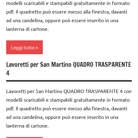
modelli scaricabili e stampabili gratuitamente in formato
DELL'ANNO
Autunno
pdf. Il quadretto può essere messo alla finestra, davanti
GUIDA
carta
ad una candelina, oppure può essere inserito in una
DIDATTICA
lanterna di cartone.
cartamodelli
WALDORF
classe
LAVORETTI
Leggi tutto
3a
paperfolding
classe
Lavoretti per San Martino QUADRO TRASPARENTE
origami
ARTE
4a
4
IMMAGINE
San
classe
Martino
arte
5a
Lavoretti per San Martino QUADRO TRASPARENTE 4 con
Waldorf
TUTORIAL
modelli scaricabili e stampabili gratuitamente in formato
dai
Autunno
TUTTI GLI
6
pdf. Il quadretto può essere messo alla finestra, davanti
ARGOMENTI
anni
carta
ad una candelina, oppure può essere inserito in una
PER ETA'
lanterna di cartone.
DOWNLOAD
cartamodelli
TUTTI GLI
FESTE