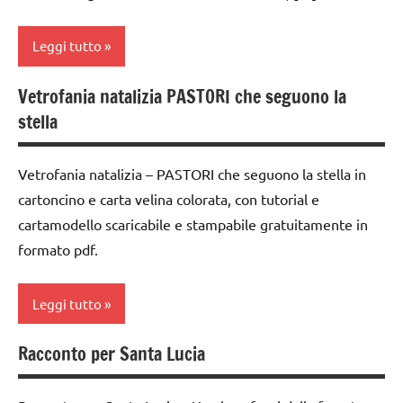
Steiner
classe
TUTTI GLI
3a
ARGOMENTI
TUTTI GLI
Leggi tutto
PER ETA'
ARGOMENTI
classe
PER ETA'
4a
Vetrofania natalizia PASTORI che seguono la
TUTTI GLI
2a
ARTICOLI
stella
TUTTI GLI
settimana
classe
ARTICOLI
di
5a
avvento
Vetrofania natalizia – PASTORI che seguono la stella in
dai
cartoncino e carta velina colorata, con tutorial e
arte
6
Waldorf
cartamodello scaricabile e stampabile gratuitamente in
anni
formato pdf.
dai
GUIDA
3 ai
DIDATTICA
6
WALDORF
Leggi tutto
anni
Inverno
Racconto per Santa Lucia
dai
arte
PEDAGOGIE
6
Waldorf
anni
STAGIONI