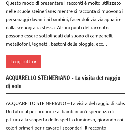
TUTORIAL
Questo modo di presentare i racconti è molto utilizzato
dai
STAGIONI
nelle scuole steineriane: mentre si racconta si muovono i
3 ai
TUTTI GLI
TUTORIAL
6
personaggi davanti ai bambini, facendoli via via apparire
ARGOMENTI
anni
PER ETA'
dalla scenografia stessa. Alcuni punti del racconto
TUTTI GLI
possono essere sottolineati dal suono di campanelli,
ARGOMENTI
dai
TUTTI GLI
PER ETA'
metallofoni, legnetti, bastoni della pioggia, ecc…
6
ARTICOLI
anni
TUTTI GLI
Leggi tutto
ARTICOLI
FESTE
DELL'ANNO
ACQUARELLO STEINERIANO – La visita del raggio
arte
GUIDA
di sole
Waldorf
DIDATTICA
WALDORF
da 0
ACQUARELLO STEINERIANO – La visita del raggio di sole.
a 3
Inverno
Un tutorial per proporre ai bambini un’esperienza di
anni
lana
pittura alla scoperta dello spettro luminoso, giocando coi
dai
cardata
colori primari per ricavare i secondari. Il racconto
3 ai
e feltro