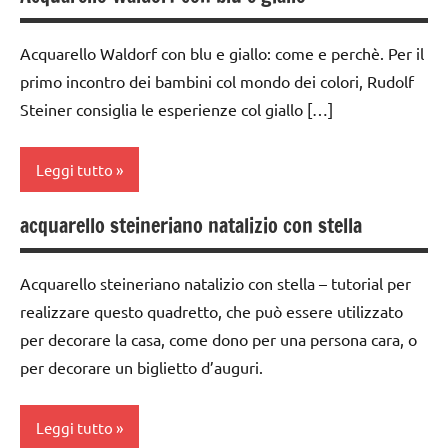
Acquarello Waldorf con blu e giallo: come e perchè. Per il
primo incontro dei bambini col mondo dei colori, Rudolf
Steiner consiglia le esperienze col giallo […]
Leggi tutto
acquarello steineriano natalizio con stella
acquarello
ARTE
Acquarello steineriano natalizio con stella – tutorial per
IMMAGINE
realizzare questo quadretto, che può essere utilizzato
arte
per decorare la casa, come dono per una persona cara, o
Waldorf
per decorare un biglietto d’auguri.
classe
1a
Leggi tutto