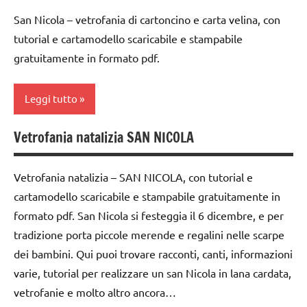
ARTE
IMMAGINE
San Nicola – vetrofania di cartoncino e carta velina, con
materiale
carta
didattico
tutorial e cartamodello scaricabile e stampabile
arte
cartamodelli
per
gratuitamente in formato pdf.
Waldorf
Natale
dai
dai
6
Natale
Leggi tutto
3 ai
anni
6
racconti
Vetrofania natalizia SAN NICOLA
anni
decorazioni
1a
recite
natalizie
settimana
dai
STAGIONI
di
Vetrofania natalizia – SAN NICOLA, con tutorial e
6
DOWNLOAD
avvento
anni
cartamodello scaricabile e stampabile gratuitamente in
TUTORIAL
FESTE
formato pdf. San Nicola si festeggia il 6 dicembre, e per
2a
FESTE
DELL'ANNO
TUTTI GLI
settimana
tradizione porta piccole merende e regalini nelle scarpe
DELL'ANNO
ARGOMENTI
GUIDA
di
dei bambini. Qui puoi trovare racconti, canti, informazioni
PER ETA'
GUIDA
DIDATTICA
avvento
varie, tutorial per realizzare un san Nicola in lana cardata,
DIDATTICA
WALDORF
TUTTI GLI
arte
vetrofanie e molto altro ancora…
WALDORF
ARTICOLI
Inverno