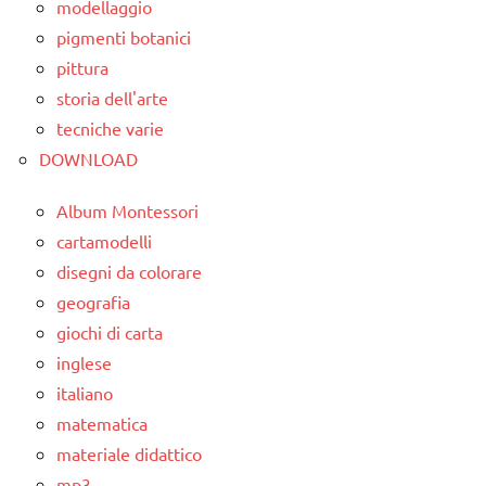
GUIDA
modellaggio
e
DIDATTICA
GEOGRAFIA
pigmenti botanici
cartine
WALDORF
pittura
mappe
materiale
LINGUAGGIO
storia dell'arte
e
didattico
cartine
tecniche varie
mappe
DOWNLOAD
nomenclature
e
TUTTI GLI
Montessori
cartine
ARGOMENTI
Album Montessori
PER ETA'
Terra
TUTTI GLI
cartamodelli
ARGOMENTI
TUTTI GLI
TUTORIAL
disegni da colorare
PER ETA'
ARTICOLI
geografia
TUTTI GLI
TUTTI GLI
giochi di carta
ARGOMENTI
ARTICOLI
PER ETA'
inglese
italiano
TUTTI GLI
matematica
ARTICOLI
materiale didattico
mp3