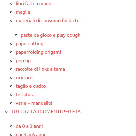
libri fatti a mano
maglia
materiali di consumo fai da te
paste da gioco e play dough
papercutting
paperfolding origami
pop up
raccolte di links a tema
riciclare
taglio e cucito
tessitura
varie – manualità
TUTTI GLI ARGOMENTI PER ETA'
da 0 a 3 anni
dai 3 ai 6 anni