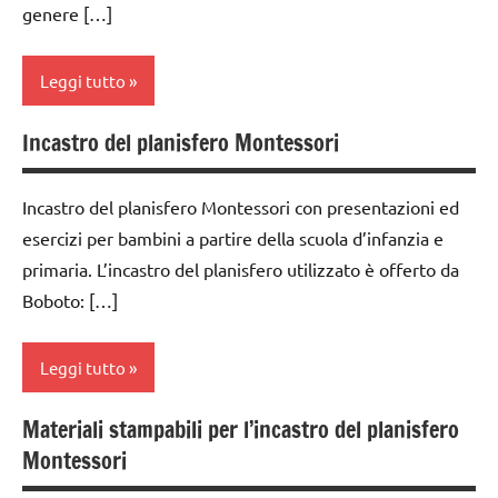
genere […]
6
anni
Leggi tutto
dai
6
Incastro del planisfero Montessori
anni
classe
1a
GEOGRAFIA
Incastro del planisfero Montessori con presentazioni ed
dai
GUIDA
esercizi per bambini a partire della scuola d’infanzia e
3 ai
DIDATTICA
primaria. L’incastro del planisfero utilizzato è offerto da
6
MONTESSORI
anni
Boboto: […]
mappe
dai
e
6
Leggi tutto
cartine
anni
TUTTI GLI
Materiali stampabili per l’incastro del planisfero
GEOGRAFIA
classe
ARGOMENTI
Montessori
1a
PER ETA'
GUIDA