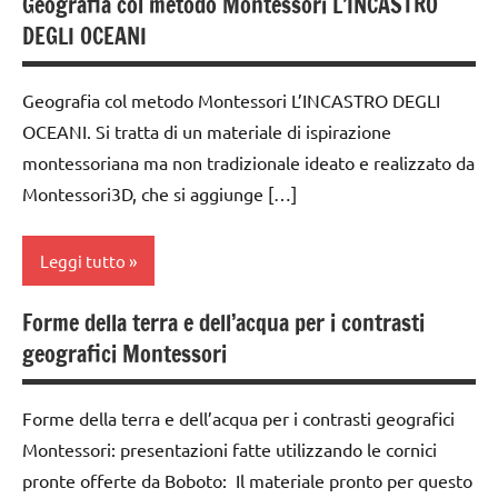
Geografia col metodo Montessori L’INCASTRO
dai
DEGLI OCEANI
6
anni
Geografia col metodo Montessori L’INCASTRO DEGLI
GEOGRAFIA
OCEANI. Si tratta di un materiale di ispirazione
Italia
montessoriana ma non tradizionale ideato e realizzato da
LAVORETTI
Montessori3D, che si aggiunge […]
mappe
e
Leggi tutto
cartine
Forme della terra e dell’acqua per i contrasti
modellaggio
classe
geografici Montessori
1a
TUTTI GLI
ARGOMENTI
classe
Forme della terra e dell’acqua per i contrasti geografici
PER ETA'
2a
Montessori: presentazioni fatte utilizzando le cornici
TUTTI GLI
dai
pronte offerte da Boboto: Il materiale pronto per questo
ARTICOLI
3 ai