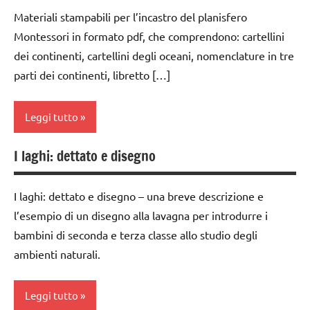
DIDATTICA
classe
TUTTI GLI
Materiali stampabili per l’incastro del planisfero
MONTESSORI
2a
ARTICOLI
Montessori in formato pdf, che comprendono: cartellini
mappe
dai
dei continenti, cartellini degli oceani, nomenclature in tre
e
3 ai
parti dei continenti, libretto […]
cartine
6
anni
TUTTI GLI
Leggi tutto
ARGOMENTI
dai
PER ETA'
6
I laghi: dettato e disegno
anni
classe
TUTTI GLI
1a
ARTICOLI
GEOGRAFIA
I laghi: dettato e disegno – una breve descrizione e
classe
GUIDA
l’esempio di un disegno alla lavagna per introdurre i
2a
DIDATTICA
bambini di seconda e terza classe allo studio degli
MONTESSORI
classe
ambienti naturali.
3a
mappe
e
costruire i
Leggi tutto
cartine
materiali