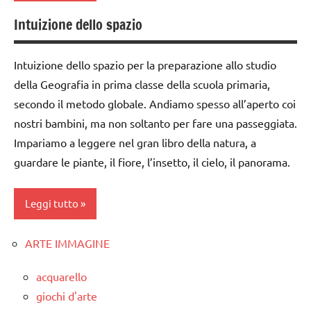
Montessori
Terra
Intuizione dello spazio
ambienti
dai
TUTTI GLI
naturali
3 ai
ARGOMENTI
Intuizione dello spazio per la preparazione allo studio
6
classe
PER ETA'
della Geografia in prima classe della scuola primaria,
anni
2a
secondo il metodo globale. Andiamo spesso all’aperto coi
TUTTI GLI
dai
classe
ARTICOLI
nostri bambini, ma non soltanto per fare una passeggiata.
6
3a
Impariamo a leggere nel gran libro della natura, a
anni
dettati /
guardare le piante, il fiore, l’insetto, il cielo, il panorama.
DOWNLOAD
geografia
geografia
dettati
Leggi tutto
ortografici
GEOGRAFIA
ARTE IMMAGINE
GEOGRAFIA
classe
GUIDA
1a
DIDATTICA
geografia
acquarello
MONTESSORI
Waldorf
classe
giochi d'arte
2a
mappe