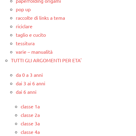
paperfolding origami
pop up
raccolte di links a tema
riciclare
taglio e cucito
tessitura
varie – manualità
TUTTI GLI ARGOMENTI PER ETA'
da 0 a 3 anni
dai 3 ai 6 anni
dai 6 anni
classe 1a
classe 2a
classe 3a
classe 4a