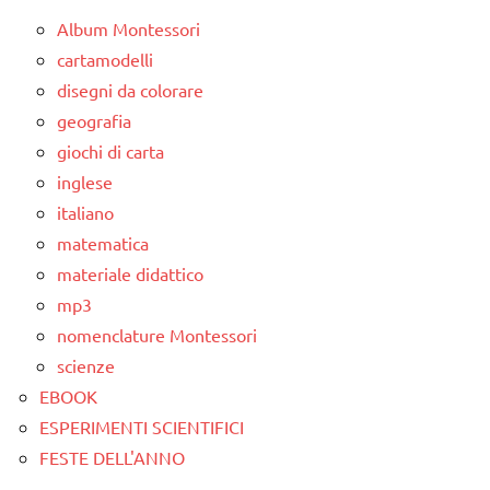
Album Montessori
LAVORETTI
cartamodelli
SCIENZE
disegni da colorare
geografia
scienze:
corpo
giochi di carta
umano
inglese
italiano
TUTTI GLI
ARGOMENTI
matematica
PER ETA'
materiale didattico
mp3
TUTTI GLI
ARTICOLI
nomenclature Montessori
scienze
VITA
EBOOK
PRATICA
ESPERIMENTI SCIENTIFICI
web
FESTE DELL'ANNO