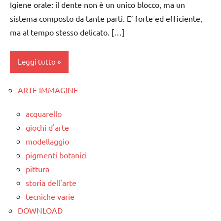
Igiene orale: il dente non è un unico blocco, ma un
sistema composto da tante parti. E’ forte ed efficiente,
ma al tempo stesso delicato. […]
Leggi tutto
ARTE IMMAGINE
classe
4a
acquarello
classe
giochi d'arte
5a
modellaggio
GUIDA
pigmenti botanici
DIDATTICA
pittura
MONTESSORI
storia dell'arte
lavarsi
tecniche varie
i
DOWNLOAD
denti