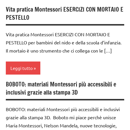
Vita pratica Montessori ESERCIZI CON MORTAIO E
ACQUISTO
PESTELLO
ONLINE DEI
MATERIALI
MONTESSORI
Vita pratica Montessori ESERCIZI CON MORTAIO E
PESTELLO per bambini del nido e della scuola d’infanzia.
dai
3 ai
Il mortaio è uno strumento che ci collega con le […]
6
anni
Leggi tutto
GUIDA
DIDATTICA
BOBOTO: materiali Montessori più accessibili e
da 0
MONTESSORI
inclusivi grazie alla stampa 3D
a 3
nomenclature
anni
Montessori
BOBOTO: materiali Montessori più accessibili e inclusivi
dai
grazie alla stampa 3D. Boboto mi piace perchè unisce
TUTTI GLI
3 ai
ARTICOLI
6
Maria Montessori, Nelson Mandela, nuove tecnologie,