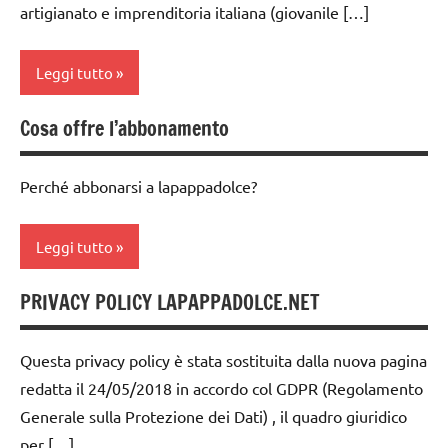
anni
artigianato e imprenditoria italiana (giovanile […]
web
GUIDA
DIDATTICA
Leggi tutto
MONTESSORI
Cosa offre l’abbonamento
MONTESSORI
TUTTI GLI
DA ZERO A
ARTICOLI
TRE ANNI
Perché abbonarsi a lapappadolce?
web
TUTTI GLI
ARGOMENTI
Leggi tutto
PER ETA'
PRIVACY POLICY LAPAPPADOLCE.NET
TUTTI GLI
TUTTI GLI
ARTICOLI
ARTICOLI
Questa privacy policy è stata sostituita dalla nuova pagina
VITA
web
PRATICA
redatta il 24/05/2018 in accordo col GDPR (Regolamento
Generale sulla Protezione dei Dati) , il quadro giuridico
web
per […]