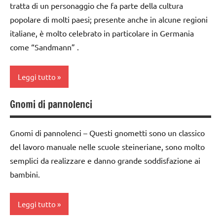
tratta di un personaggio che fa parte della cultura
e
popolare di molti paesi; presente anche in alcune regioni
cucito
italiane, è molto celebrato in particolare in Germania
TUTORIAL
come “Sandmann” .
TUTTI GLI
ARGOMENTI
Leggi tutto
PER ETA'
Gnomi di pannolenci
cartamodelli
classe
Gnomi di pannolenci – Questi gnometti sono un classico
1a
del lavoro manuale nelle scuole steineriane, sono molto
classe
semplici da realizzare e danno grande soddisfazione ai
2a
bambini.
da 0
a 3
Leggi tutto
anni