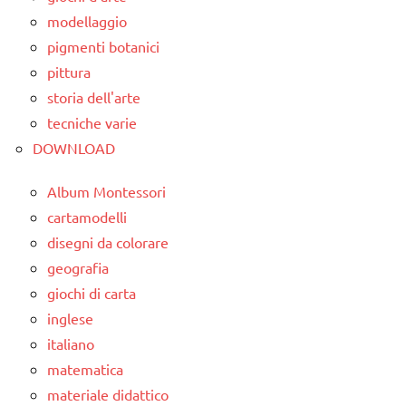
a 3
TUTORIAL
modellaggio
anni
pigmenti botanici
TUTTI GLI
dai
pittura
ARGOMENTI
3 ai
PER ETA'
storia dell'arte
6
tecniche varie
anni
TUTTI GLI
DOWNLOAD
ARTICOLI
taglio
e
Album Montessori
cucito
cartamodelli
disegni da colorare
TUTORIAL
geografia
TUTTI GLI
giochi di carta
ARGOMENTI
inglese
PER ETA'
italiano
TUTTI GLI
matematica
ARTICOLI
materiale didattico