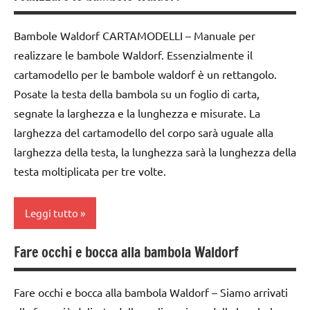
dai
TUTORIAL
ARGOMENTI
3 ai
PER ETA'
TUTTI GLI
Bambole Waldorf CARTAMODELLI – Manuale per
6
ARGOMENTI
TUTTI GLI
realizzare le bambole Waldorf. Essenzialmente il
anni
PER ETA'
ARTICOLI
cartamodello per le bambole waldorf è un rettangolo.
EBOOK
Posate la testa della bambola su un foglio di carta,
TUTTI GLI
VITA
taglio
ARTICOLI
PRATICA
segnate la larghezza e la lunghezza e misurate. La
e
larghezza del cartamodello del corpo sarà uguale alla
cucito
larghezza della testa, la lunghezza sarà la lunghezza della
TUTORIAL
testa moltiplicata per tre volte.
TUTTI GLI
ARGOMENTI
Leggi tutto
PER ETA'
Fare occhi e bocca alla bambola Waldorf
TUTTI GLI
bambole
ARTICOLI
cartamodelli
Fare occhi e bocca alla bambola Waldorf – Siamo arrivati
dai