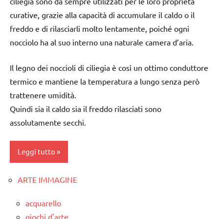
ciliegia sono da sempre utilizzati per le loro proprietà
a 3
poesie e
3 ai
curative, grazie alla capacità di accumulare il caldo o il
anni
filastrocche
6
freddo e di rilasciarli molto lentamente, poiché ogni
dai
anni
racconti
nocciolo ha al suo interno una naturale camera d’aria.
3 ai
decorazioni
taglio
6
natalizie
e
Il legno dei noccioli di ciliegia è così un ottimo conduttore
anni
cucito
termico e mantiene la temperatura a lungo senza però
DOWNLOAD
taglio
trattenere umidità.
TUTORIAL
e
FESTE
Quindi sia il caldo sia il freddo rilasciati sono
cucito
DELL'ANNO
TUTTI GLI
assolutamente secchi.
ARGOMENTI
TUTORIAL
gnomi
PER ETA'
TUTTI GLI
LAVORETTI
Leggi tutto
TUTTI GLI
ARGOMENTI
ARTICOLI
Natale
PER ETA'
ARTE IMMAGINE
classi
taglio
TUTTI GLI
1a-5a
e
ARTICOLI
acquarello
cucito
da 0
giochi d'arte