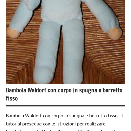
ARGOMENTI
TUTORIAL
PER ETA'
TUTTI GLI
TUTTI GLI
ARGOMENTI
ARTICOLI
PER ETA'
Bambola Waldorf con corpo in spugna e berretto
fisso
Bambola Waldorf con corpo in spugna e berretto fisso – Il
tutorial prosegue con le istruzioni per realizzare