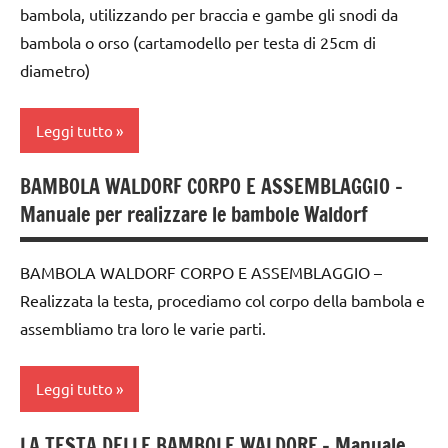
bambola, utilizzando per braccia e gambe gli snodi da
anni
bambola o orso (cartamodello per testa di 25cm di
taglio
diametro)
e
cucito
Leggi tutto
TUTORIAL
TUTTI GLI
BAMBOLA WALDORF CORPO E ASSEMBLAGGIO –
bambole
ARGOMENTI
Manuale per realizzare le bambole Waldorf
PER ETA'
dai
3 ai
BAMBOLA WALDORF CORPO E ASSEMBLAGGIO –
6
Realizzata la testa, procediamo col corpo della bambola e
anni
assembliamo tra loro le varie parti.
taglio
e
cucito
Leggi tutto
TUTORIAL
LA TESTA DELLE BAMBOLE WALDORF – Manuale