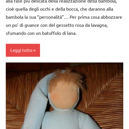
alla fase più delicata della realizzazione della bambola,
3 ai
cioè quella degli occhi e della bocca, che daranno alla
6
bambola la sua “personalità”… Per prima cosa abbozzare
anni
un po’ di guance con del gessetto rosa da lavagna,
DOWNLOAD
sfumando con un batuffolo di lana.
GUIDA
DIDATTICA
Leggi tutto
WALDORF
lavoro
bambole
manuale
dai
Waldorf
3 ai
taglio
6
e
anni
cucito
taglio
TUTORIAL
e
cucito
TUTTI GLI