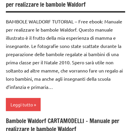
per realizzare le bambole Waldorf
costruire i
dai
materiali
3 ai
BAMBOLE WALDORF TUTORIAL – Free ebook: Manuale
Montessori
6
per realizzare le bambole Waldorf. Questo manuale
anni
da 0
illustrato è il frutto della mia esperienza di mamma e
a 3
GUIDA
insegnante. Le fotografie sono state scattate durante la
anni
DIDATTICA
preparazione delle bambole regalate ai bambini di una
MONTESSORI
GUIDA
prima classe per il Natale 2010. Spero sarà utile non
DIDATTICA
MONTESSORI
soltanto ad altre mamme, che vorranno fare un regalo ai
MONTESSORI
DA ZERO A
loro bambini, ma anche agli insegnanti della scuola
TRE ANNI
MONTESSORI
d’infanzia e primaria…
DA ZERO A
taglio
TRE ANNI
e
Leggi tutto
cucito
taglio
e
TUTORIAL
Bambole Waldorf CARTAMODELLI – Manuale per
bambole
cucito
realizzare le bambole Waldorf
TUTTI GLI