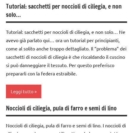
dai
Tutorial: sacchetti per noccioli di ciliegia, e non
3a
3 ai
solo…
settimana
6
di
anni
avvento
Tutorial: sacchetti per noccioli di ciliegia, e non solo… Ne
DOWNLOAD
avevo già parlato qui… ora un tutorial per principianti,
cartamodelli
come al solito anche troppo dettagliato. Il “problema” dei
gnomi
classe
sacchetti di noccioli di ciliegia è che riscaldando il cuscino
1a
LIBRI E
si può danneggiare il tessuto. Per questo preferisco
ALBI
classe
prepararli con la federa estraibile.
ILLUSTRATI
2a
LINGUAGGIO
classe
Leggi tutto
3a
poesie
/ a
Noccioli di ciliegia, pula di farro e semi di lino
da 0
classi
casa e
a 3
1a-5a
a
anni
Noccioli di ciliegia, pula di farro e semi di lino. I noccioli di
scuola
da 0
dai