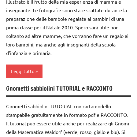
illustrato è il frutto della mia esperienza di mamma e
taglio
insegnante. Le fotografie sono state scattate durante la
e
preparazione delle bambole regalate ai bambini di una
cucito
prima classe per il Natale 2010. Spero sarà utile non
TUTORIAL
soltanto ad altre mamme, che vorranno fare un regalo ai
TUTTI GLI
loro bambini, ma anche agli insegnanti della scuola
ARGOMENTI
d’infanzia e primaria.
PER ETA'
Leggi tutto
Gnometti sabbiolini TUTORIAL e RACCONTO
bambole
dai
Gnometti sabbiolini TUTORIAL con cartamodello
3 ai
stampabile gratuitamente in formato pdf e RACCONTO.
6
Il tutorial può essere utile anche per realizzare gli Gnomi
anni
della Matematica Waldorf (verde, rosso, giallo e blu). Si
taglio