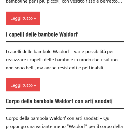
bamboline per i più piccoli, con vestito fisso e berretto…
Leggi tutto
I capelli delle bambole Waldorf
bambole
dai
I capelli delle bambole Waldorf – varie possibilità per
3 ai
realizzare i capelli delle bambole in modo che risultino
6
non sono belli, ma anche resistenti e pettinabili…
anni
taglio
Leggi tutto
e
cucito
Corpo della bambola Waldorf con arti snodati
bambole
TUTORIAL
dai
TUTTI GLI
Corpo della bambola Waldorf con arti snodati – Qui
3 ai
ARGOMENTI
propongo una variante meno “Waldorf” per il corpo della
6
PER ETA'