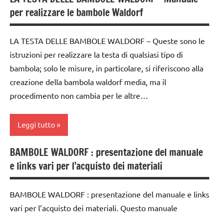
bambole
TUTTI GLI
per realizzare le bambole Waldorf
ARGOMENTI
dai
PER ETA'
3 ai
LA TESTA DELLE BAMBOLE WALDORF – Queste sono le
6
istruzioni per realizzare la testa di qualsiasi tipo di
anni
bambola; solo le misure, in particolare, si riferiscono alla
taglio
creazione della bambola waldorf media, ma il
e
procedimento non cambia per le altre…
cucito
TUTORIAL
Leggi tutto
TUTTI GLI
ARGOMENTI
BAMBOLE WALDORF : presentazione del manuale
bambole
PER ETA'
e links vari per l’acquisto dei materiali
dai
3 ai
BAMBOLE WALDORF : presentazione del manuale e links
6
vari per l’acquisto dei materiali. Questo manuale
anni