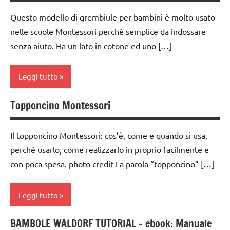
PER ETA'
Questo modello di grembiule per bambini è molto usato
TUTTI GLI
nelle scuole Montessori perchè semplice da indossare
ARTICOLI
senza aiuto. Ha un lato in cotone ed uno […]
VITA
PRATICA
Leggi tutto
Topponcino Montessori
Album
Montessori
Il topponcino Montessori: cos’è, come e quando si usa,
cartamodelli
perché usarlo, come realizzarlo in proprio facilmente e
costruire i
con poca spesa. photo credit La parola “topponcino” […]
materiali
Montessori
Leggi tutto
da 0
a 3
BAMBOLE WALDORF TUTORIAL – ebook: Manuale
cartamodelli
anni