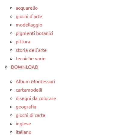
4a
acquarello
dai
giochi d'arte
6
modellaggio
anni
pigmenti botanici
DOWNLOAD
pittura
storia dell'arte
matematica
tecniche varie
materiale
DOWNLOAD
didattico
TUTTI GLI
Album Montessori
ARGOMENTI
cartamodelli
PER ETA'
disegni da colorare
geografia
TUTTI GLI
ARTICOLI
giochi di carta
inglese
italiano