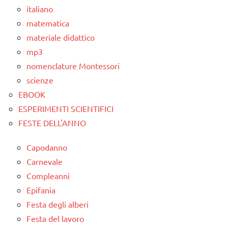
animali
italiano
TUTTI GLI
matematica
ARGOMENTI
materiale didattico
PER ETA'
mp3
TUTTI GLI
nomenclature Montessori
ARTICOLI
scienze
EBOOK
ESPERIMENTI SCIENTIFICI
FESTE DELL'ANNO
Capodanno
Carnevale
Compleanni
Epifania
Festa degli alberi
Festa del lavoro