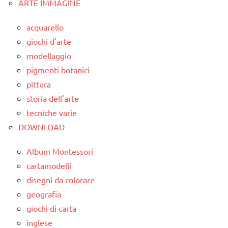
ARTE IMMAGINE
dai
6
acquarello
anni
giochi d'arte
dettati
modellaggio
/
pigmenti botanici
animali
pittura
dettati
storia dell'arte
ortografici
tecniche varie
LINGUAGGIO
DOWNLOAD
poesie
Album Montessori
/
cartamodelli
animali
disegni da colorare
poesie e
geografia
filastrocche
giochi di carta
scienze:
inglese