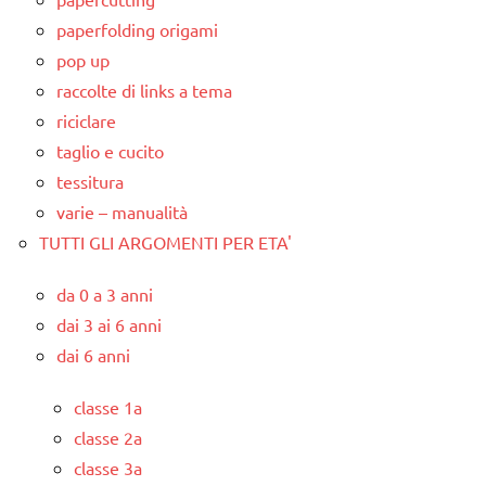
paperfolding origami
pop up
raccolte di links a tema
riciclare
taglio e cucito
tessitura
varie – manualità
TUTTI GLI ARGOMENTI PER ETA'
da 0 a 3 anni
dai 3 ai 6 anni
dai 6 anni
classe 1a
classe 2a
classe 3a