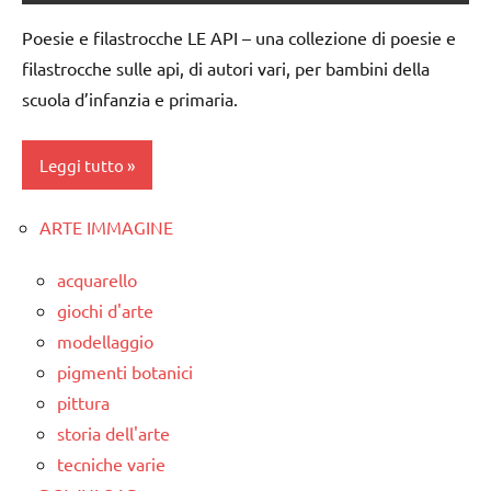
1a
Poesie e filastrocche LE API – una collezione di poesie e
classe
filastrocche sulle api, di autori vari, per bambini della
2a
scuola d’infanzia e primaria.
classe
3a
Leggi tutto
classe
4a
ARTE IMMAGINE
classi
classe
1a-5a
5a
acquarello
dai
giochi d'arte
dettati
3 ai
modellaggio
/
6
pigmenti botanici
animali
anni
pittura
dettati
LINGUAGGIO
storia dell'arte
ortografici
poesie
tecniche varie
LINGUAGGIO
/