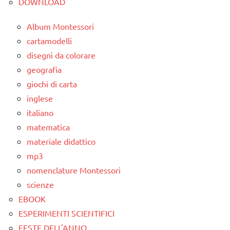
DOWNLOAD
animali
SCIENZE
Album Montessori
poesie e
scienze:
cartamodelli
filastrocche
animali
disegni da colorare
Primavera
TUTTI GLI
geografia
ARGOMENTI
STAGIONI
giochi di carta
PER ETA'
inglese
TUTTI GLI
TUTTI GLI
italiano
ARGOMENTI
ARTICOLI
PER ETA'
matematica
materiale didattico
TUTTI GLI
mp3
ARTICOLI
nomenclature Montessori
scienze
EBOOK
ESPERIMENTI SCIENTIFICI
FESTE DELL'ANNO