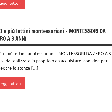
Leggi tutto
a 0
 3
1 e più lettini montessoriani – MONTESSORI DA
nni
RO A 3 ANNI
GUIDA
IDATTICA
1 e più lettini montessoriani – MONTESSORI DA ZERO A 3
MONTESSORI
NI da realizzare in proprio o da acquistare, con idee per
MONTESSORI
redare la stanza […]
A ZERO A
RE ANNI
Leggi tutto
UTTI GLI
ARGOMENTI
a 0
ER ETA'
 3
UTTI GLI