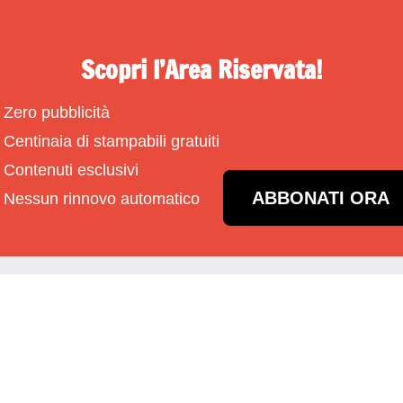
Scopri l’Area Riservata!
Zero pubblicità
Centinaia di stampabili gratuiti
Contenuti esclusivi
ABBONATI ORA
Nessun rinnovo automatico