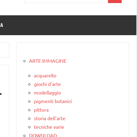
per:
TA
ARTE IMMAGINE
acquarello
giochi d'arte
modellaggio
pigmenti botanici
pittura
a
storia dell'arte
tecniche varie
DOWNLOAD