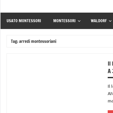
USATO MONTESSORI
MONTESSORI
WALDORF
Tag:
arredi montessoriani
Il
A 
Il
AN
ma