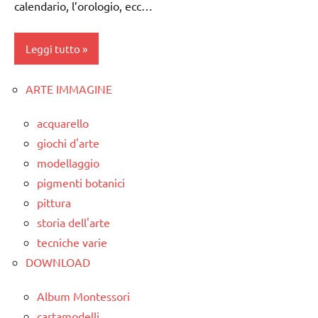
calendario, l’orologio, ecc…
TUTTI GLI
MATEMATICA
ARTICOLI
materiale
Leggi tutto
didattico
TUTTI GLI
ARTE IMMAGINE
dettati
ARGOMENTI
/
PER ETA'
acquarello
giorno
TUTTI GLI
giochi d'arte
notte
ARTICOLI
ore
modellaggio
pigmenti botanici
dettati
pittura
ortografici
storia dell'arte
LINGUAGGIO
tecniche varie
TUTTI GLI
DOWNLOAD
ARTICOLI
Album Montessori
cartamodelli