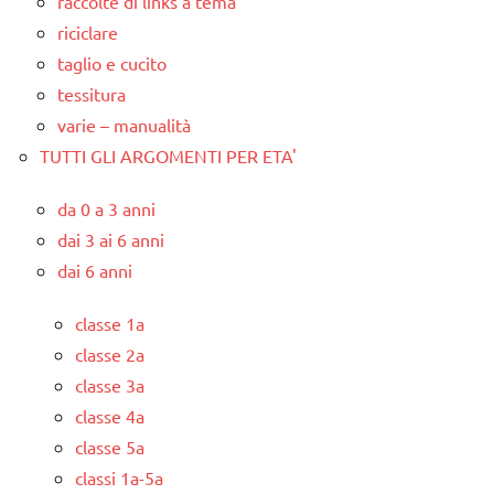
raccolte di links a tema
riciclare
taglio e cucito
tessitura
varie – manualità
TUTTI GLI ARGOMENTI PER ETA'
da 0 a 3 anni
dai 3 ai 6 anni
dai 6 anni
classe 1a
classe 2a
classe 3a
classe 4a
classe 5a
classi 1a-5a