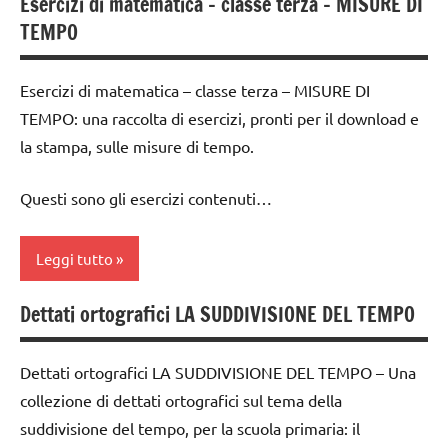
Esercizi di matematica – classe terza – MISURE DI
classe
TEMPO
4a
dai
Esercizi di matematica – classe terza – MISURE DI
6
TEMPO: una raccolta di esercizi, pronti per il download e
anni
la stampa, sulle misure di tempo.
DOWNLOAD
matematica
Questi sono gli esercizi contenuti…
MATEMATICA
Leggi tutto
materiale
didattico
Dettati ortografici LA SUDDIVISIONE DEL TEMPO
classe
misure
3a
TUTTI GLI
Dettati ortografici LA SUDDIVISIONE DEL TEMPO – Una
DOWNLOAD
ARGOMENTI
collezione di dettati ortografici sul tema della
PER ETA'
matematica
suddivisione del tempo, per la scuola primaria: il