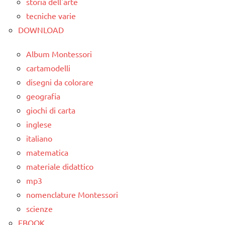
storia dell'arte
animali
5a
tecniche varie
TUTTI GLI
FESTE
DOWNLOAD
ARGOMENTI
DELL'ANNO
PER ETA'
Album Montessori
lana
TUTTI GLI
cartamodelli
cardata
ARTICOLI
disegni da colorare
e feltro
geografia
Natale
giochi di carta
presepe
inglese
italiano
TUTORIAL
matematica
TUTTI GLI
materiale didattico
ARGOMENTI
mp3
PER ETA'
nomenclature Montessori
TUTTI GLI
scienze
ARTICOLI
EBOOK