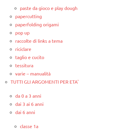
paste da gioco e play dough
papercutting
paperfolding origami
pop up
raccolte di links a tema
riciclare
taglio e cucito
tessitura
varie – manualità
TUTTI GLI ARGOMENTI PER ETA'
da 0 a 3 anni
dai 3 ai 6 anni
dai 6 anni
classe 1a