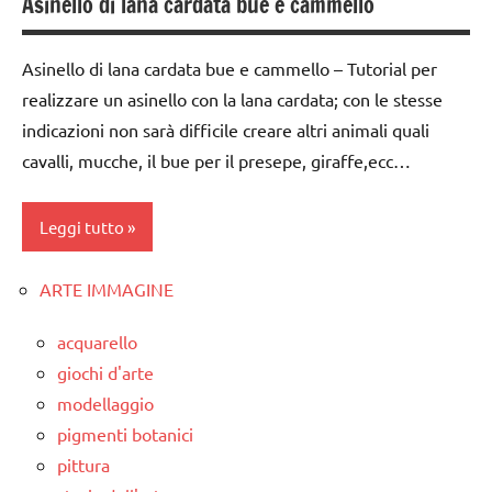
Asinello di lana cardata bue e cammello
dai
6
anni
Asinello di lana cardata bue e cammello – Tutorial per
realizzare un asinello con la lana cardata; con le stesse
dettati
indicazioni non sarà difficile creare altri animali quali
/
animali
cavalli, mucche, il bue per il presepe, giraffe,ecc…
dettati
ortografici
Leggi tutto
LINGUAGGIO
ARTE IMMAGINE
3a
poesie
settimana
/
acquarello
di
animali
giochi d'arte
avvento
modellaggio
poesie e
classe
filastrocche
pigmenti botanici
4a
pittura
scienze:
classe