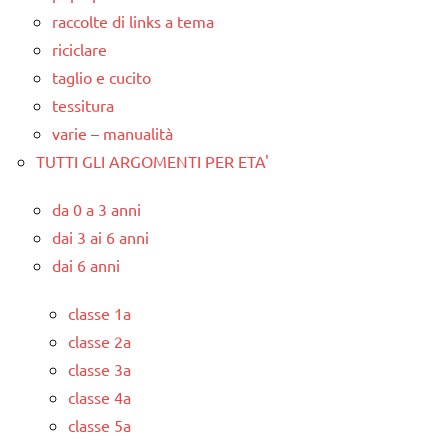
raccolte di links a tema
riciclare
taglio e cucito
tessitura
varie – manualità
TUTTI GLI ARGOMENTI PER ETA'
da 0 a 3 anni
dai 3 ai 6 anni
dai 6 anni
classe 1a
classe 2a
classe 3a
classe 4a
classe 5a