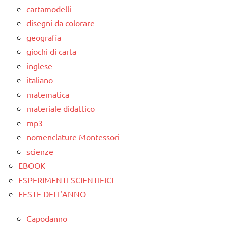
cartamodelli
MONTESSORI
disegni da colorare
lettura e
geografia
scrittura
giochi di carta
Montessori
inglese
LINGUAGGIO
italiano
MONTESSORI
matematica
materiale
materiale didattico
didattico
mp3
nomenclature
nomenclature Montessori
Montessori
scienze
EBOOK
TUTTI GLI
ESPERIMENTI SCIENTIFICI
ARGOMENTI
PER ETA'
FESTE DELL'ANNO
TUTTI GLI
Capodanno
ARTICOLI