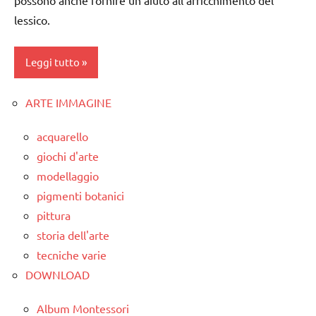
lessico.
Leggi tutto
ARTE IMMAGINE
classe
1a
acquarello
classe
giochi d'arte
2a
modellaggio
dai
pigmenti botanici
3 ai
pittura
6
storia dell'arte
anni
tecniche varie
DOWNLOAD
DOWNLOAD
GUIDA
Album Montessori
DIDATTICA