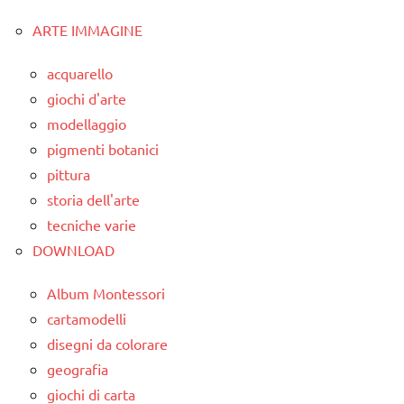
ARTE IMMAGINE
classe
3a
acquarello
classe
giochi d'arte
4a
modellaggio
classe
pigmenti botanici
5a
pittura
storia dell'arte
dai
6
tecniche varie
anni
DOWNLOAD
DOWNLOAD
Album Montessori
materiale
cartamodelli
didattico
disegni da colorare
geografia
SCIENZE
giochi di carta
scienze