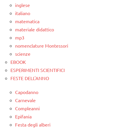
inglese
scienze:
italiano
piante
matematica
TUTTI GLI
materiale didattico
ARGOMENTI
mp3
PER ETA'
nomenclature Montessori
TUTTI GLI
scienze
ARTICOLI
EBOOK
ESPERIMENTI SCIENTIFICI
FESTE DELL'ANNO
Capodanno
Carnevale
Compleanni
Epifania
Festa degli alberi