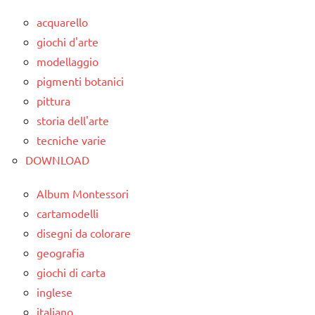
didattico
1a
acquarello
nomenclature
classe
giochi d'arte
Montessori
2a
modellaggio
STORIA
classe
pigmenti botanici
3a
TUTTI GLI
pittura
ARGOMENTI
storia dell'arte
dai
PER ETA'
6
tecniche varie
anni
DOWNLOAD
TUTTI GLI
ARTICOLI
DOWNLOAD
Album Montessori
EDUCAZIONE
cartamodelli
COSMICA
disegni da colorare
geografia
ESPERIMENTI
SCIENTIFICI
giochi di carta
inglese
GUIDA
italiano
DIDATTICA