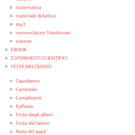
MONTESSORI
matematica
materiale didattico
LINGUAGGIO
mp3
materiale
nomenclature Montessori
didattico
scienze
nomenclature
EBOOK
Montessori
ESPERIMENTI SCIENTIFICI
FESTE DELL'ANNO
racconti
recite
Capodanno
Carnevale
SCIENZE
Compleanni
scienze:
Epifania
astronomia
Festa degli alberi
scienze:
Festa del lavoro
fisica e
festa del papà
chimica