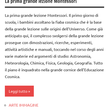
La prima grande lezione Montessori
dai
6
anni
La prima grande lezione Montessori. Il primo giorno di
scuola, i bambini ascoltano la fiaba cosmica che è la base
DOWNLOAD
della grande lezione sulle origini dell’Universo. Come già
EDUCAZIONE
anticipato qui, il complesso svolgersi della grande lezione
COSMICA
prosegue con dimostrazioni, ricerche, esperimenti,
GUIDA
attività artistiche e manuali, toccando nel corso degli anni
DIDATTICA
varie materie ed argomenti di studio: Astronomia,
MONTESSORI
Meteorologia, Chimica, Fisica, Geologia, Geografia. Tutto
intuizione
il piano è inquadrato nella grande cornice dell’Educazione
del
Cosmica.
passato
la
Leggi tutto
Preistoria
materiale
ARTE IMMAGINE
classe