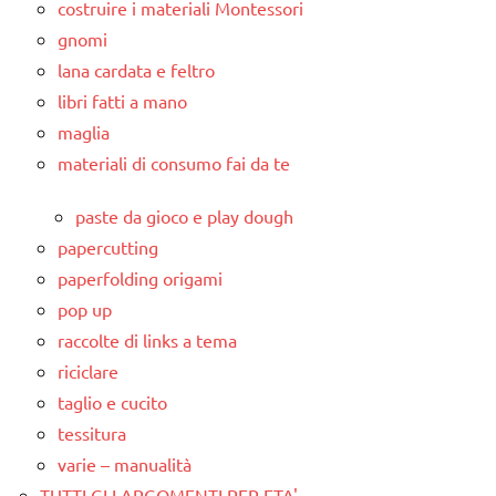
costruire i materiali Montessori
gnomi
lana cardata e feltro
libri fatti a mano
maglia
materiali di consumo fai da te
paste da gioco e play dough
papercutting
paperfolding origami
pop up
raccolte di links a tema
riciclare
taglio e cucito
tessitura
varie – manualità
TUTTI GLI ARGOMENTI PER ETA'