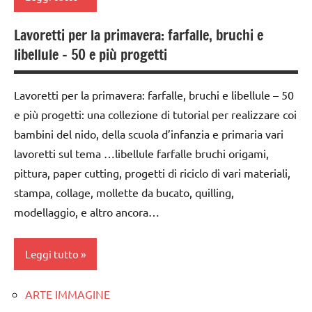
poesie e
scienze:
filastrocche
animali
Lavoretti per la primavera: farfalle, bruchi e
ARTE
Primavera
libellule – 50 e più progetti
TUTTI GLI
IMMAGINE
ARGOMENTI
STAGIONI
carta
PER ETA'
Lavoretti per la primavera: farfalle, bruchi e libellule – 50
TUTTI GLI
da 0
TUTTI GLI
e più progetti: una collezione di tutorial per realizzare coi
ARGOMENTI
a 3
ARTICOLI
bambini del nido, della scuola d’infanzia e primaria vari
PER ETA'
anni
lavoretti sul tema …libellule farfalle bruchi origami,
TUTTI GLI
dai
pittura, paper cutting, progetti di riciclo di vari materiali,
ARTICOLI
3 ai
stampa, collage, mollette da bucato, quilling,
6
modellaggio, e altro ancora…
anni
giochi
Leggi tutto
d'arte
GIOCHI
ARTE IMMAGINE
classi
MONTESSORI