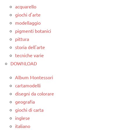
1a-5a
acquarello
GUIDA
da 0
giochi d'arte
DIDATTICA
a 3
MONTESSORI
modellaggio
anni
pigmenti botanici
LAVORETTI
dai
pittura
3 ai
papercutting
storia dell'arte
6
Primavera
tecniche varie
anni
DOWNLOAD
sensory
LAVORETTI
tubs
Album Montessori
Primavera
STAGIONI
cartamodelli
raccolte
disegni da colorare
TUTORIAL
di links
geografia
a tema
TUTTI GLI
giochi di carta
ARGOMENTI
STAGIONI
inglese
PER ETA'
italiano
TUTORIAL