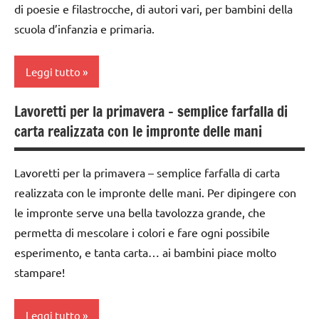
di poesie e filastrocche, di autori vari, per bambini della
SCIENZE
2a
scuola d’infanzia e primaria.
scienze:
classe
animali
3a
Leggi tutto
TUTTI GLI
classe
ARGOMENTI
4a
Lavoretti per la primavera – semplice farfalla di
classi
PER ETA'
classe
carta realizzata con le impronte delle mani
1a-5a
TUTTI GLI
5a
dai
ARTICOLI
dettati
Lavoretti per la primavera – semplice farfalla di carta
3 ai
/
realizzata con le impronte delle mani. Per dipingere con
6
animali
anni
le impronte serve una bella tavolozza grande, che
permetta di mescolare i colori e fare ogni possibile
dettati
LINGUAGGIO
ortografici
esperimento, e tanta carta… ai bambini piace molto
poesie
stampare!
LINGUAGGIO
/
animali
SCIENZE
Leggi tutto