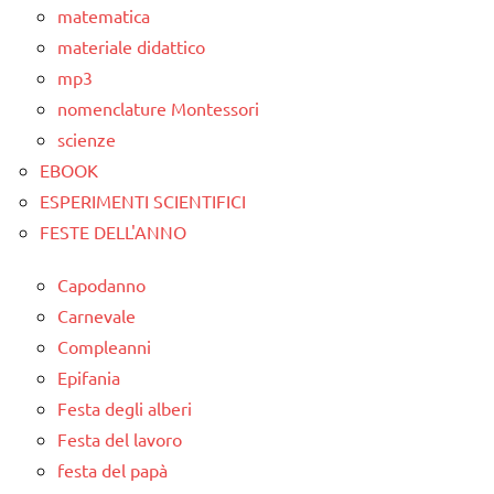
TUTTI GLI
matematica
TUTTI GLI
ARTICOLI
materiale didattico
ARGOMENTI
mp3
PER ETA'
nomenclature Montessori
TUTTI GLI
scienze
ARTICOLI
EBOOK
ESPERIMENTI SCIENTIFICI
FESTE DELL'ANNO
Capodanno
Carnevale
Compleanni
Epifania
Festa degli alberi
Festa del lavoro
festa del papà