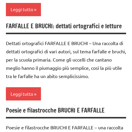
Leggi tutto
FARFALLE E BRUCHI: dettati ortografici e letture
acquarello
ARTE
Dettati ortografici FARFALLE E BRUCHI – Una raccolta di
IMMAGINE
dettati ortografici di vari autori, sul tema farfalle e bruchi,
classe
per la scuola primaria. Come gli uccelli che cantano
1a
meglio hanno il piumaggio più semplice, così la più utile
classe
tra le farfalle ha un abito semplicissimo.
2a
dai
Leggi tutto
3 ai
6
Poesie e filastrocche BRUCHI E FARFALLE
classe
anni
1a
Primavera
Poesie e filastrocche BRUCHI E FARFALLE – una raccolta
classe