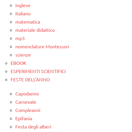
inglese
scienze:
italiano
piante
matematica
TUTTI GLI
materiale didattico
ARGOMENTI
mp3
PER ETA'
nomenclature Montessori
TUTTI GLI
scienze
ARTICOLI
EBOOK
ESPERIMENTI SCIENTIFICI
FESTE DELL'ANNO
Capodanno
Carnevale
Compleanni
Epifania
Festa degli alberi