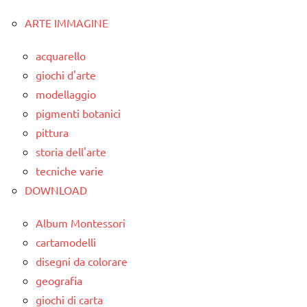
ARTE IMMAGINE
classe
3a
acquarello
classe
giochi d'arte
4a
modellaggio
classe
pigmenti botanici
5a
pittura
storia dell'arte
dai
6
tecniche varie
anni
DOWNLOAD
DOWNLOAD
Album Montessori
materiale
cartamodelli
didattico
disegni da colorare
geografia
SCIENZE
giochi di carta
scienze