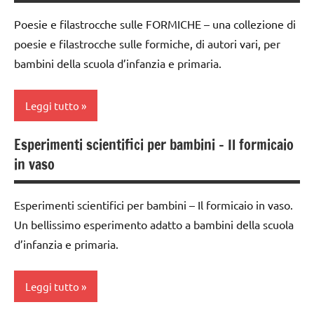
6
anni
Poesie e filastrocche sulle FORMICHE – una collezione di
poesie e filastrocche sulle formiche, di autori vari, per
dettati
bambini della scuola d’infanzia e primaria.
/
animali
Leggi tutto
dettati
ortografici
Esperimenti scientifici per bambini – Il formicaio
classi
LINGUAGGIO
in vaso
1a-5a
SCIENZE
dai
scienze:
Esperimenti scientifici per bambini – Il formicaio in vaso.
3 ai
animali
Un bellissimo esperimento adatto a bambini della scuola
6
anni
d’infanzia e primaria.
TUTTI GLI
ARGOMENTI
LINGUAGGIO
PER ETA'
Leggi tutto
poesie
TUTTI GLI
/