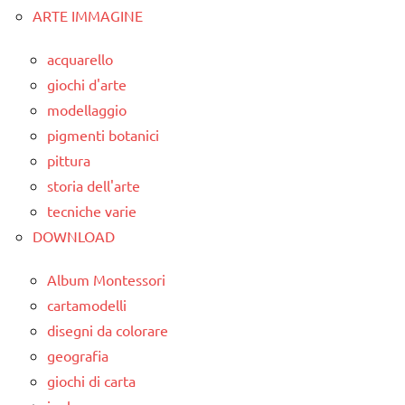
ARTICOLI
ARTE IMMAGINE
animali
classi
1a-5a
poesie e
acquarello
filastrocche
da 0
giochi d'arte
a 3
modellaggio
Primavera
anni
pigmenti botanici
STAGIONI
dai
pittura
3 ai
TUTTI GLI
storia dell'arte
6
ARGOMENTI
tecniche varie
anni
PER ETA'
DOWNLOAD
ESPERIMENTI
TUTTI GLI
SCIENTIFICI
ARTICOLI
Album Montessori
cartamodelli
SCIENZE
disegni da colorare
TUTTI GLI
geografia
ARGOMENTI
giochi di carta
PER ETA'