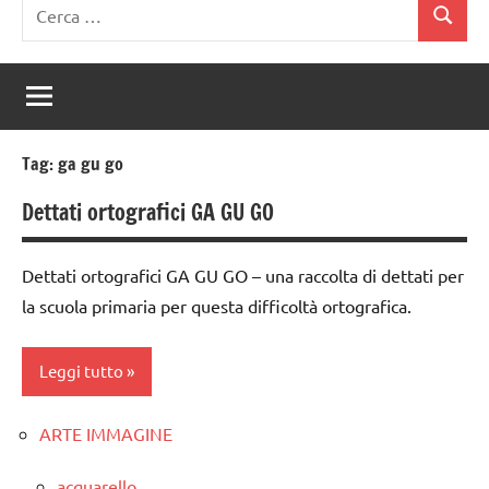
Ricerca
Cerca
per:
Tag:
ga gu go
Dettati ortografici GA GU GO
Dettati ortografici GA GU GO – una raccolta di dettati per
la scuola primaria per questa difficoltà ortografica.
Leggi tutto
ARTE IMMAGINE
classe
1a
acquarello