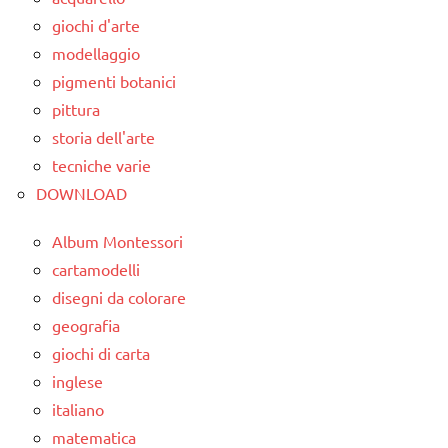
classe
giochi d'arte
2a
modellaggio
dettati
pigmenti botanici
ortografici
pittura
storia dell'arte
dettati/difficoltà
ortografiche
tecniche varie
DOWNLOAD
LINGUAGGIO
TUTTI GLI
Album Montessori
ARGOMENTI
cartamodelli
PER ETA'
disegni da colorare
geografia
TUTTI GLI
ARTICOLI
giochi di carta
inglese
italiano
matematica