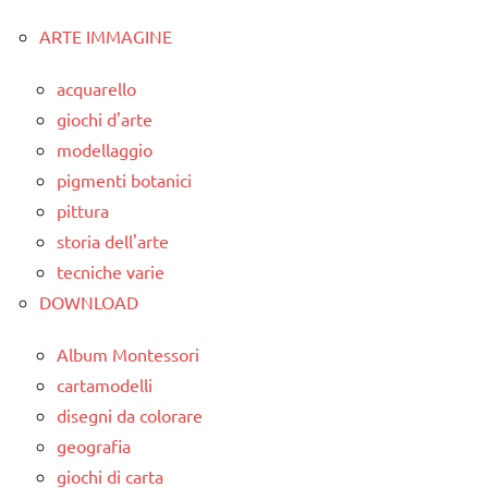
ARTE IMMAGINE
classe
1a
acquarello
classe
giochi d'arte
2a
modellaggio
da 0
pigmenti botanici
a 3
pittura
anni
storia dell'arte
dai
tecniche varie
3 ai
DOWNLOAD
6
anni
Album Montessori
cartamodelli
ESPERIMENTI
disegni da colorare
SCIENTIFICI
geografia
SCIENZE
giochi di carta