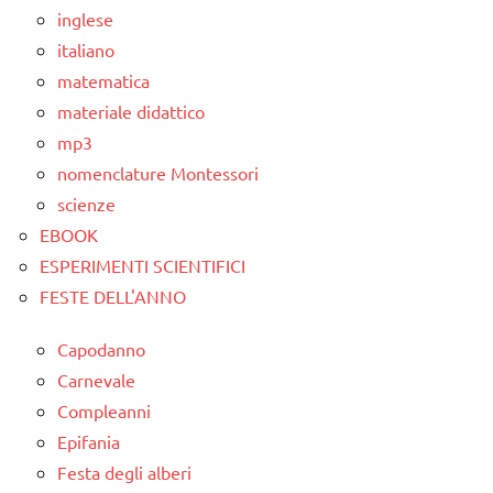
TUTTI GLI
inglese
ARGOMENTI
italiano
PER ETA'
matematica
TUTTI GLI
materiale didattico
ARTICOLI
mp3
nomenclature Montessori
scienze
EBOOK
ESPERIMENTI SCIENTIFICI
FESTE DELL'ANNO
Capodanno
Carnevale
Compleanni
Epifania
Festa degli alberi