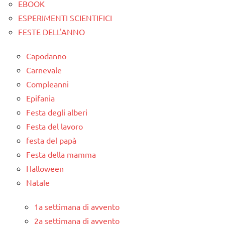
ARGOMENTI
EBOOK
PER ETA'
ESPERIMENTI SCIENTIFICI
FESTE DELL'ANNO
TUTTI GLI
ARTICOLI
Capodanno
Carnevale
Compleanni
Epifania
Festa degli alberi
Festa del lavoro
festa del papà
Festa della mamma
Halloween
Natale
1a settimana di avvento
2a settimana di avvento