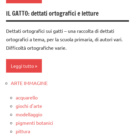
Waldorf
5a
IL GATTO: dettati ortografici e letture
maglia
classi
FESTE
1a-5a
DELL'ANNO
TUTORIAL
Dettati ortografici sui gatti – una raccolta di dettati
dai
lana
TUTTI GLI
ortografici a tema, per la scuola primaria, di autori vari.
3 ai
cardata
ARGOMENTI
Difficoltà ortografiche varie.
6
e feltro
PER ETA'
anni
Natale
TUTTI GLI
Leggi tutto
LINGUAGGIO
ARTICOLI
presepe
poesie
ARTE IMMAGINE
TUTORIAL
classe
/
1a
animali
TUTTI GLI
acquarello
ARGOMENTI
classe
poesie e
giochi d'arte
PER ETA'
2a
filastrocche
modellaggio
TUTTI GLI
classe
pigmenti botanici
SCIENZE
ARTICOLI
3a
pittura
scienze: