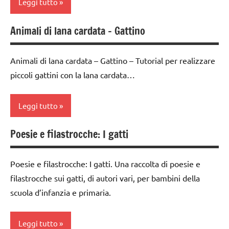
Leggi tutto
Animali di lana cardata – Gattino
classe
1a
Animali di lana cardata – Gattino – Tutorial per realizzare
da 0
piccoli gattini con la lana cardata…
a 3
anni
Leggi tutto
dai
3 ai
Poesie e filastrocche: I gatti
6
3a
anni
settimana
di
Poesie e filastrocche: I gatti. Una raccolta di poesie e
GUIDA
avvento
DIDATTICA
filastrocche sui gatti, di autori vari, per bambini della
WALDORF
scuola d’infanzia e primaria.
classe
4a
lavoro
manuale
Leggi tutto
classe