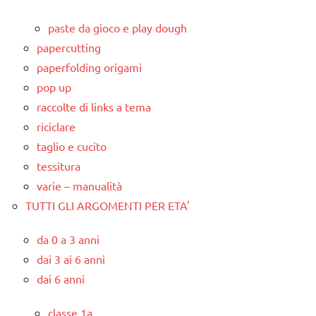
paste da gioco e play dough
papercutting
paperfolding origami
pop up
raccolte di links a tema
riciclare
taglio e cucito
tessitura
varie – manualità
TUTTI GLI ARGOMENTI PER ETA'
da 0 a 3 anni
dai 3 ai 6 anni
dai 6 anni
classe 1a