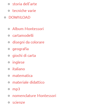
storia dell'arte
classe
animali
4a
tecniche varie
TUTTI GLI
DOWNLOAD
classe
ARGOMENTI
5a
PER ETA'
Album Montessori
dettati
TUTTI GLI
cartamodelli
/
ARTICOLI
disegni da colorare
animali
geografia
dettati
giochi di carta
ortografici
inglese
italiano
LINGUAGGIO
matematica
SCIENZE
materiale didattico
scienze:
mp3
animali
nomenclature Montessori
TUTTI GLI
scienze