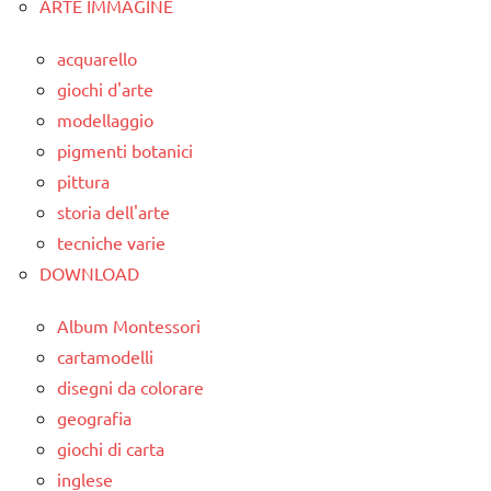
ARTE IMMAGINE
classi
1a-5a
acquarello
dai
giochi d'arte
3 ai
modellaggio
6
pigmenti botanici
anni
pittura
LINGUAGGIO
storia dell'arte
poesie
tecniche varie
/
DOWNLOAD
animali
Album Montessori
poesie e
cartamodelli
filastrocche
disegni da colorare
TUTTI GLI
geografia
ARGOMENTI
giochi di carta
PER ETA'
inglese