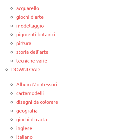
1a-5a
acquarello
dai
giochi d'arte
3 ai
modellaggio
6
pigmenti botanici
anni
pittura
LINGUAGGIO
storia dell'arte
poesie
tecniche varie
/
DOWNLOAD
animali
Album Montessori
poesie e
cartamodelli
filastrocche
disegni da colorare
Primavera
geografia
STAGIONI
giochi di carta
inglese
TUTTI GLI
italiano
ARGOMENTI