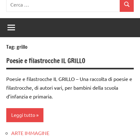
Ricerca
Cerca
per:
Tag:
grillo
Poesie e filastrocche IL GRILLO
Poesie e filastrocche IL GRILLO – Una raccolta di poesie e
filastrocche, di autori vari, per bambini della scuola
d’infanzia e primaria.
Leggi tutto
ARTE IMMAGINE
classi