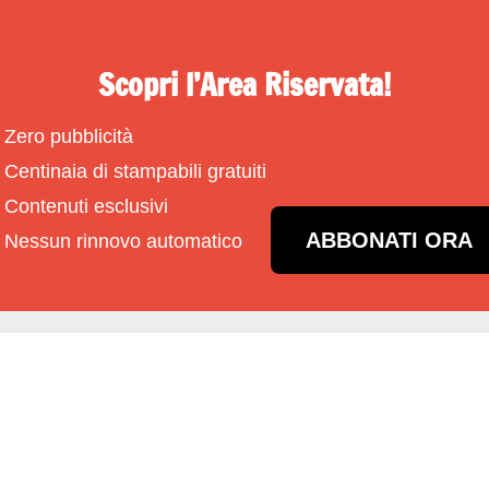
Scopri l’Area Riservata!
Zero pubblicità
Centinaia di stampabili gratuiti
Contenuti esclusivi
ABBONATI ORA
Nessun rinnovo automatico