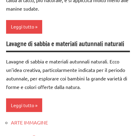
manine sudate.
Leggi tutto
Lavagne di sabbia e materiali autunnali naturali
classe
1a
Lavagne di sabbia e materiali autunnali naturali. Ecco
dai
un’idea creativa, particolarmente indicata per il periodo
3 ai
autunnale, per esplorare coi bambini la grande varietà di
6
anni
forme e colori offerte dalla natura.
GIOCHI
MONTESSORI
Leggi tutto
GUIDA
ARTE IMMAGINE
DIDATTICA
ARTE
MONTESSORI
IMMAGINE