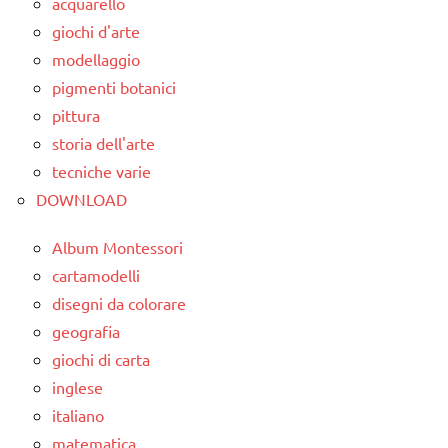
acquarello
lettura e
Autunno
giochi d'arte
scrittura
modellaggio
classe
Montessori
1a
pigmenti botanici
LINGUAGGIO
pittura
classe
storia dell'arte
LINGUAGGIO
2a
MONTESSORI
tecniche varie
da 0
DOWNLOAD
scrivere
a 3
e
anni
Album Montessori
leggere
dai
cartamodelli
sensory
3 ai
disegni da colorare
tubs
6
geografia
anni
TUTTI GLI
giochi di carta
ARGOMENTI
giochi
inglese
PER ETA'
d'arte
italiano
TUTTI GLI
STAGIONI
matematica