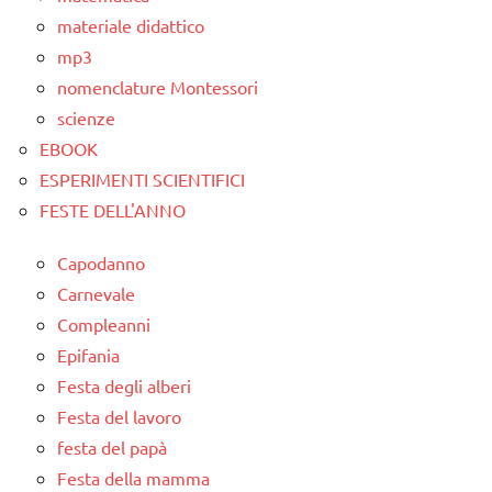
ARTICOLI
materiale didattico
TUTTI GLI
mp3
ARGOMENTI
PER ETA'
nomenclature Montessori
scienze
TUTTI GLI
EBOOK
ARTICOLI
ESPERIMENTI SCIENTIFICI
FESTE DELL'ANNO
Capodanno
Carnevale
Compleanni
Epifania
Festa degli alberi
Festa del lavoro
festa del papà
Festa della mamma