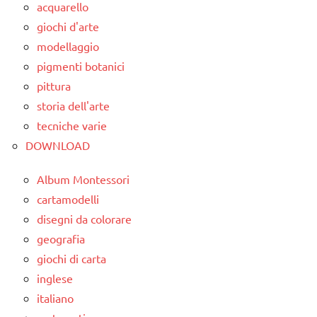
acquarello
classe
dettati
giochi d'arte
5a
ortografici
modellaggio
dai
pigmenti botanici
GEOGRAFIA
6
pittura
Italia
anni
storia dell'arte
LINGUAGGIO
GEOGRAFIA
tecniche varie
DOWNLOAD
TUTTI GLI
Italia
ARGOMENTI
LINGUAGGIO
Album Montessori
PER ETA'
cartamodelli
racconti
TUTTI GLI
disegni da colorare
ARTICOLI
TUTTI GLI
geografia
ARGOMENTI
giochi di carta
PER ETA'
inglese
TUTTI GLI
italiano
ARTICOLI