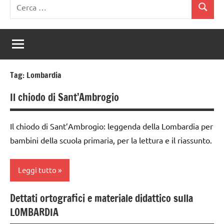
Ricerca
Cerca
per:
Tag:
Lombardia
Il chiodo di Sant’Ambrogio
Il chiodo di Sant’Ambrogio: leggenda della Lombardia per
bambini della scuola primaria, per la lettura e il riassunto.
Leggi tutto
Dettati ortografici e materiale didattico sulla
classi
LOMBARDIA
1a-5a