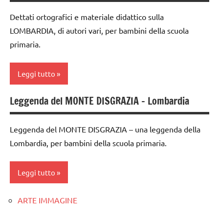
GEOGRAFIA
Dettati ortografici e materiale didattico sulla
Italia
LOMBARDIA, di autori vari, per bambini della scuola
primaria.
racconti
TUTTI GLI
Leggi tutto
ARGOMENTI
PER ETA'
Leggenda del MONTE DISGRAZIA – Lombardia
classe
4a
Leggenda del MONTE DISGRAZIA – una leggenda della
classe
Lombardia, per bambini della scuola primaria.
5a
dai
Leggi tutto
6
anni
ARTE IMMAGINE
classe
dettati /
4a
geografia